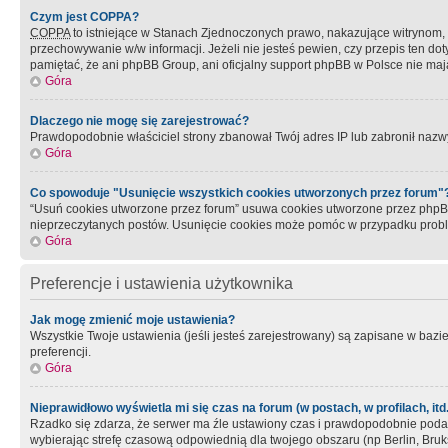
Czym jest COPPA?
COPPA
to istniejące w Stanach Zjednoczonych prawo, nakazujące witrynom
przechowywanie w/w informacji. Jeżeli nie jesteś pewien, czy przepis ten dot
pamiętać, że ani phpBB Group, ani oficjalny support phpBB w Polsce nie mają
Góra
Dlaczego nie mogę się zarejestrować?
Prawdopodobnie właściciel strony zbanował Twój adres IP lub zabronił nazwy 
Góra
Co spowoduje "Usunięcie wszystkich cookies utworzonych przez forum"
“Usuń cookies utworzone przez forum” usuwa cookies utworzone przez phpBB3
nieprzeczytanych postów. Usunięcie cookies może pomóc w przypadku pro
Góra
Preferencje i ustawienia użytkownika
Jak mogę zmienić moje ustawienia?
Wszystkie Twoje ustawienia (jeśli jesteś zarejestrowany) są zapisane w bazie 
preferencji.
Góra
Nieprawidłowo wyświetla mi się czas na forum (w postach, w profilach, itd.
Rzadko się zdarza, że serwer ma źle ustawiony czas i prawdopodobnie podane 
wybierając strefę czasową odpowiednią dla twojego obszaru (np Berlin, Bruk