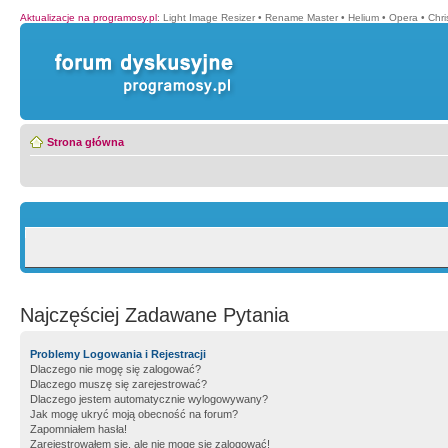
Aktualizacje na programosy.pl
:
Light Image Resizer
•
Rename Master
•
Helium
•
Opera
•
Chr
Strona główna
Najczęściej Zadawane Pytania
Problemy Logowania i Rejestracji
Dlaczego nie mogę się zalogować?
Dlaczego muszę się zarejestrować?
Dlaczego jestem automatycznie wylogowywany?
Jak mogę ukryć moją obecność na forum?
Zapomniałem hasła!
Zarejestrowałem się, ale nie mogę się zalogować!