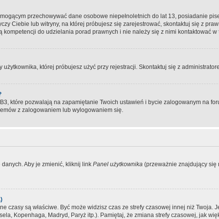
, mogącym przechowywać dane osobowe niepełnoletnich do lat 13, posiadanie pi
yczy Ciebie lub witryny, na której próbujesz się zarejestrować, skontaktuj się z pr
 kompetencji do udzielania porad prawnych i nie należy się z nimi kontaktować w te
użytkownika, której próbujesz użyć przy rejestracji. Skontaktuj się z administrat
?
, które pozwalają na zapamiętanie Twoich ustawień i bycie zalogowanym na forum
blemów z zalogowaniem lub wylogowaniem się.
danych. Aby je zmienić, kliknij link
Panel użytkownika
(przeważnie znajdujący się n
)
czasy są właściwe. Być może widzisz czas ze strefy czasowej innej niż Twoja. Jeże
sela, Kopenhaga, Madryd, Paryż itp.). Pamiętaj, że zmiana strefy czasowej, jak 