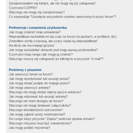
Zarejestrowałem się kiedyś, ale nie mogę się już zalogować!
Czym jest COPPA?
Dlaczego nie mogę się zarejestrować?
Co spowoduje "Usunięcie wszystkich cookies utworzonych przez forum"?
Preferencje i ustawienia użytkownika
Jak mogę zmienić moje ustawienia?
Nieprawidłowo wyświetla mi się czas na forum (w postach, w profilach, itd.)
Zmieniłem strefę czasową, ale czasy nadal są nieprawidłowe!
Na liście nie ma mojego języka!
Jak mogę wyświetlać obrazek pod moją nazwą użytkownika?
Czym jest moja ranga i jak mogę ją zmienić?
Dlaczego muszę się zalogować po kliknięciu w przycisk "e-mail"?
Problemy z pisaniem
Jak utworzyć temat na forum?
Jak mogę wyedytować lub usunąć posta?
Jak mogę dodać podpis do mojego postu?
Jak mogę utworzyć ankietę?
Dlaczego nie mogę dodać więcej opcji w ankiecie?
Jak mogę edytować lub usunąć ankietę?
Dlaczego nie mam dostępu do forum?
Dlaczego nie mogę dodawać załączników?
Dlaczego dostałam(em) ostrzeżenie?
Jak mogę zgłosić posty moderatorowi?
Do czego służy przycisk "Zapisz" podczas pisania tematu?
Dlaczego mój post musi być zatwierdzony?
Jak mogę podbić mój temat?