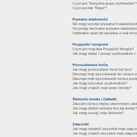
Czym jest "Domyślna grupa użytkownika"?
Czym jest link "Ekipa"?
Prywatne wiadomości
Nie mogę wysyłać prywatnych wiadomości
Otrzymuję niechciane prywatne wiadomośc
Odebrałem spam lub obraźliwy e-mail od ko
Przyjaciele i wrogowie
Czym jest moja lista Przyjaciół i Wrogów?
Jak mogę dodać / usunąć użytkowników z mo
Przeszukiwanie forów
Jak mogę przeszukiwać forum lub fora?
Dlaczego moje wyszukiwanie nie zwraca 
Dlaczego moje wyszukiwanie zwraca pustą
Jak mogę wyszukać użytkowników?
Jak mogę znaleźć moje posty i tematy?
Śledzenie tematu i Zakładki
Jaka jest różnica między utworzeniem zakł
Jak mogę śledzić wybrane fora lub tematy?
Jak mogę usunąć moje śledzenia?
Załączniki
Jak mogę odnaleźć wszystkie moje załączn
Jak mogę znaleźć wszystkie moje załączni