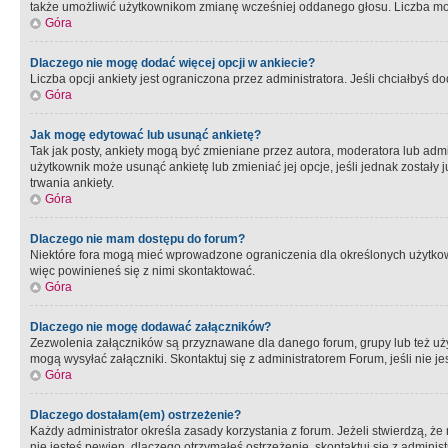
także umożliwić użytkownikom zmianę wcześniej oddanego głosu. Liczba możl
Góra
Dlaczego nie mogę dodać więcej opcji w ankiecie?
Liczba opcji ankiety jest ograniczona przez administratora. Jeśli chciałbyś do
Góra
Jak mogę edytować lub usunąć ankietę?
Tak jak posty, ankiety mogą być zmieniane przez autora, moderatora lub admi
użytkownik może usunąć ankietę lub zmieniać jej opcje, jeśli jednak został
trwania ankiety.
Góra
Dlaczego nie mam dostępu do forum?
Niektóre fora mogą mieć wprowadzone ograniczenia dla określonych użytkowni
więc powinieneś się z nimi skontaktować.
Góra
Dlaczego nie mogę dodawać załączników?
Zezwolenia załączników są przyznawane dla danego forum, grupy lub też uż
mogą wysyłać załączniki. Skontaktuj się z administratorem Forum, jeśli nie
Góra
Dlaczego dostałam(em) ostrzeżenie?
Każdy administrator określa zasady korzystania z forum. Jeżeli stwierdzą, ż
nie jesteś pewien, dlaczego otrzymałeś ostrzeżenie, skontaktuj sie z adminis