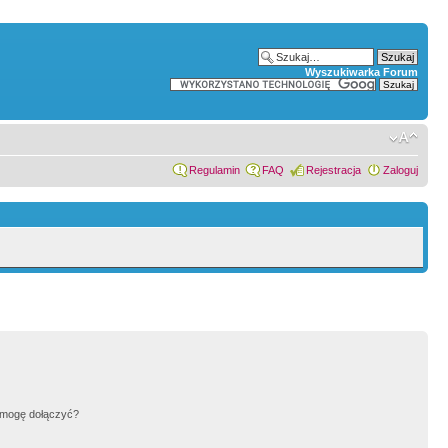
Wyszukiwarka Forum
Regulamin
FAQ
Rejestracja
Zaloguj
h mogę dołączyć?