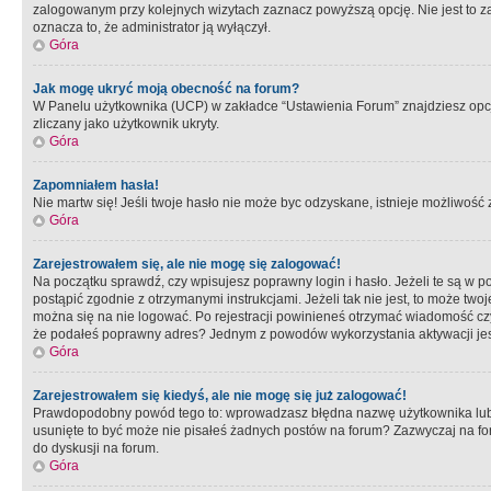
zalogowanym przy kolejnych wizytach zaznacz powyższą opcję. Nie jest to zal
oznacza to, że administrator ją wyłączył.
Góra
Jak mogę ukryć moją obecność na forum?
W Panelu użytkownika (UCP) w zakładce “Ustawienia Forum” znajdziesz opcję 
zliczany jako użytkownik ukryty.
Góra
Zapomniałem hasła!
Nie martw się! Jeśli twoje hasło nie może byc odzyskane, istnieje możliwość z
Góra
Zarejestrowałem się, ale nie mogę się zalogować!
Na początku sprawdź, czy wpisujesz poprawny login i hasło. Jeżeli te są w 
postąpić zgodnie z otrzymanymi instrukcjami. Jeżeli tak nie jest, to może 
można się na nie logować. Po rejestracji powinieneś otrzymać wiadomość czy 
że podałeś poprawny adres? Jednym z powodów wykorzystania aktywacji je
Góra
Zarejestrowałem się kiedyś, ale nie mogę się już zalogować!
Prawdopodobny powód tego to: wprowadzasz błędna nazwę użytkownika lub hasł
usunięte to być może nie pisałeś żadnych postów na forum? Zazwyczaj na fo
do dyskusji na forum.
Góra