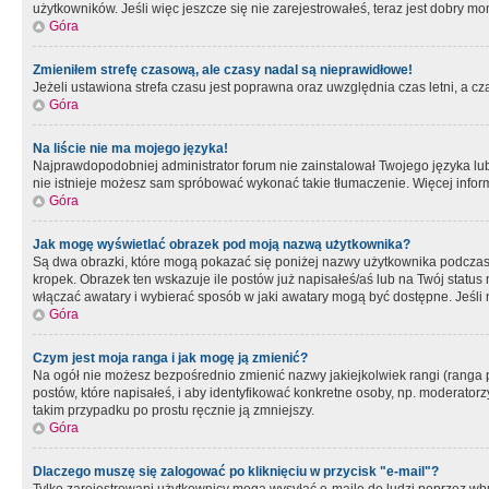
użytkowników. Jeśli więc jeszcze się nie zarejestrowałeś, teraz jest dobry mo
Góra
Zmieniłem strefę czasową, ale czasy nadal są nieprawidłowe!
Jeżeli ustawiona strefa czasu jest poprawna oraz uwzględnia czas letni, a c
Góra
Na liście nie ma mojego języka!
Najprawdopodobniej administrator forum nie zainstalował Twojego języka lub n
nie istnieje możesz sam spróbować wykonać takie tłumaczenie. Więcej inform
Góra
Jak mogę wyświetlać obrazek pod moją nazwą użytkownika?
Są dwa obrazki, które mogą pokazać się poniżej nazwy użytkownika podczas
kropek. Obrazek ten wskazuje ile postów już napisałeś/aś lub na Twój status
włączać awatary i wybierać sposób w jaki awatary mogą być dostępne. Jeśli n
Góra
Czym jest moja ranga i jak mogę ją zmienić?
Na ogół nie możesz bezpośrednio zmienić nazwy jakiejkolwiek rangi (ranga 
postów, które napisałeś, i aby identyfikować konkretne osoby, np. moderator
takim przypadku po prostu ręcznie ją zmniejszy.
Góra
Dlaczego muszę się zalogować po kliknięciu w przycisk "e-mail"?