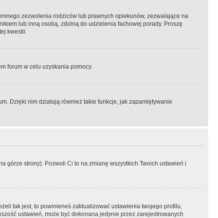
semnego zezwolenia rodziców lub prawnych opiekunów, zezwalające na
awnikiem lub inną osobą, zdolną do udzielenia fachowej porady. Proszę
j kwestii.
orem forum w celu uzyskania pomocy.
. Dzięki nim działają również takie funkcje, jak zapamiętywanie
a górze strony). Pozwoli Ci to na zmianę wszystkich Twoich ustawień i
li tak jest, to powinieneś zaktualizować ustawienia twojego profilu,
większość ustawień, może być dokonana jedynie przez zarejestrowanych