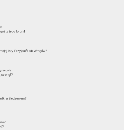
!
i!
goś z tego forum!
jej listy Przyjaciół lub Wrogów?
wyników?
 stronę!?
adki a śledzeniem?
iki?
ki?