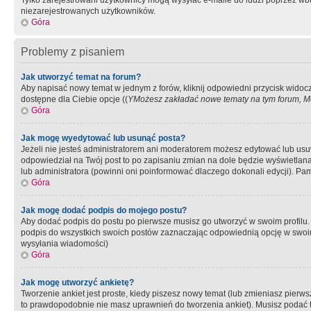
Tylko zarejestrowani użytkownicy mogą wysyłać e-maile do ludzi poprzez wbu
niezarejestrowanych użytkowników.
Góra
Problemy z pisaniem
Jak utworzyć temat na forum?
Aby napisać nowy temat w jednym z forów, kliknij odpowiedni przycisk widoc
dostępne dla Ciebie opcje ((
YMożesz zakładać nowe tematy na tym forum, Mo
Góra
Jak mogę wyedytować lub usunąć posta?
Jeżeli nie jesteś administratorem ani moderatorem możesz edytować lub usuwać
odpowiedział na Twój post to po zapisaniu zmian na dole będzie wyświetlana 
lub administratora (powinni oni poinformować dlaczego dokonali edycji). Pam
Góra
Jak mogę dodać podpis do mojego postu?
Aby dodać podpis do postu po pierwsze musisz go utworzyć w swoim profilu.
podpis do wszystkich swoich postów zaznaczając odpowiednią opcję w swoi
wysyłania wiadomości)
Góra
Jak mogę utworzyć ankietę?
Tworzenie ankiet jest proste, kiedy piszesz nowy temat (lub zmieniasz pier
to prawdopodobnie nie masz uprawnień do tworzenia ankiet). Musisz podać tyt