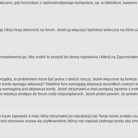
ecane, gdy korzystasz z ogólnodostępnego komputera, np. w bibliotece, kawiarni in
Ukryj moją obecność na forum. Jeżeli ją włączysz będziesz widoczny na liście uży
resetowania go. Aby zrobić to przejdź do strony logowania i kliknij na
Zapomniałem
porządku, to problemem może być jedna z dwóch rzeczy. Jeżeli włączone są funkcj
twoje konto wymaga aktywacji? Niektóre fora wymagają aktywacji wszystkich nowych 
wymagana jest aktywacja konta. Jeżeli otrzymałeś e-mail postępuj zgodnie z instruk
st
redukcja
dostępu do forum osób niepożądanych. Jeżeli jesteś pewien, że podałe
o (sprawdź e-mail, który otrzymałeś po rejestracji) lub Twoje konto zostało usun
rach okresowo usuwa się użytkowników, którzy nie napisali żadnego postu aby zmn