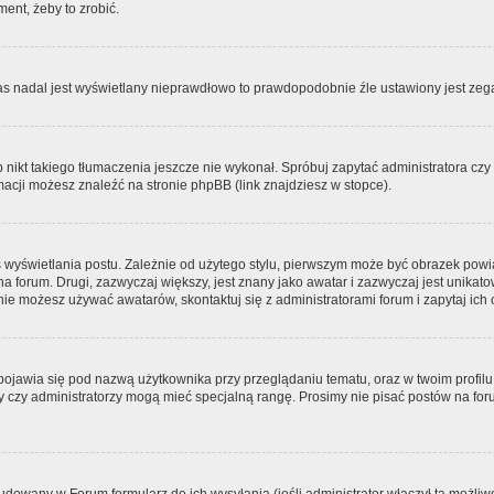
ment, żeby to zrobić.
zas nadal jest wyświetlany nieprawdłowo to prawdopodobnie źle ustawiony jest zega
ikt takiego tłumaczenia jeszcze nie wykonał. Spróbuj zapytać administratora czy m
acji możesz znaleźć na stronie phpBB (link znajdziesz w stopce).
 wyświetlania postu. Zależnie od użytego stylu, pierwszym może być obrazek pow
 na forum. Drugi, zazwyczaj większy, jest znany jako awatar i zazwyczaj jest unik
ie możesz używać awatarów, skontaktuj się z administratorami forum i zapytaj ich 
pojawia się pod nazwą użytkownika przy przeglądaniu tematu, oraz w twoim profilu
zy czy administratorzy mogą mieć specjalną rangę. Prosimy nie pisać postów na for