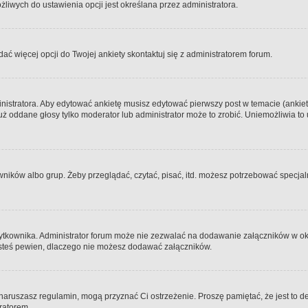
iwych do ustawienia opcji jest określana przez administratora.
dać więcej opcji do Twojej ankiety skontaktuj się z administratorem forum.
nistratora. Aby edytować ankietę musisz edytować pierwszy post w temacie (ankieta
y już oddane głosy tylko moderator lub administrator może to zrobić. Uniemożliwia
ków albo grup. Żeby przeglądać, czytać, pisać, itd. możesz potrzebować specjalny
ytkownika. Administrator forum może nie zezwalać na dodawanie załączników w o
 jesteś pewien, dlaczego nie możesz dodawać załączników.
e naruszasz regulamin, mogą przyznać Ci ostrzeżenie. Proszę pamiętać, że jest to d
tratorem.