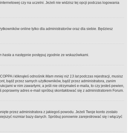
ternetowej czy na uczelni. Jeżeli nie widzisz tej opcji podczas logowania
tkowników online tylko dla administratorów oraz dla siebie. Będziesz
 hasła
a następnie postępuj zgodnie ze wskazówkami.
e COPPA i kliknąłeś odnośnik
Mam mniej niż 13 lat
podczas rejestracji, musisz
kont, bądź przez samych użytkowników, bądź przez administratora, zanim
cjami w nim zawartymi, a jeśli nie otrzymałeś e-maila, to czy jesteś pewien,
ś poprawmy adres e-mail spróbuj skontaktować się z administratorem Forum.
ięte przez administratora z jakiegoś powodu. Jeżeli Twoje konto zostało
iejszyć rozmiar bazy danych. Spróbuj ponownie zarejestrować się i włączyć