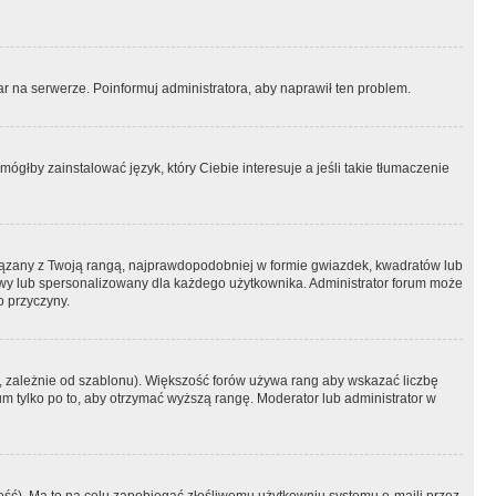
r na serwerze. Poinformuj administratora, aby naprawił ten problem.
ógłby zainstalować język, który Ciebie interesuje a jeśli takie tłumaczenie
iązany z Twoją rangą, najprawdopodobniej w formie gwiazdek, kwadratów lub
atowy lub spersonalizowany dla każdego użytkownika. Administrator forum może
o przyczyny.
, zależnie od szablonu). Większość forów używa rang aby wskazać liczbę
um tylko po to, aby otrzymać wyższą rangę. Moderator lub administrator w