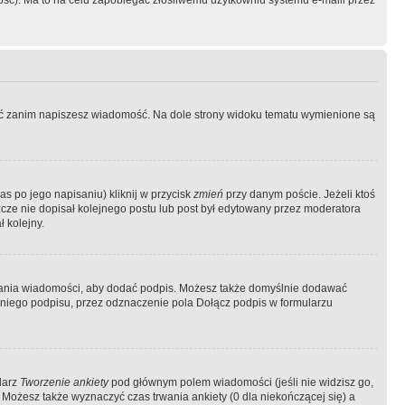
ość). Ma to na celu zapobiegać złośliwemu użytkowniu systemu e-maili przez
ować zanim napiszesz wiadomość. Na dole strony widoku tematu wymienione są
as po jego napisaniu) kliknij w przycisk
zmień
przy danym poście. Jeżeli ktoś
szcze nie dopisał kolejnego postu lub post był edytowany przez moderatora
 kolejny.
łania wiadomości, aby dodać podpis. Możesz także domyślnie dodawać
niego podpisu, przez odznaczenie pola Dołącz podpis w formularzu
larz
Tworzenie ankiety
pod głównym polem wiadomości (jeśli nie widzisz go,
 Możesz także wyznaczyć czas trwania ankiety (0 dla niekończącej się) a