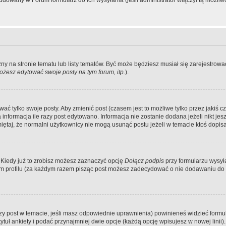
dowany w Forum formularz do ich wysyłania (jeśli administrator włączył tą możliw
zny na stronie tematu lub listy tematów. Być może będziesz musiał się zarejestr
żesz edytować swoje posty na tym forum, itp.
).
 tylko swoje posty. Aby zmienić post (czasem jest to możliwe tylko przez jakiś cz
informacja ile razy post edytowano. Informacja nie zostanie dodana jeżeli nikt je
iętaj, że normalni użytkownicy nie mogą usunąć postu jeżeli w temacie ktoś dopisał
 Kiedy już to zrobisz możesz zaznaczyć opcję
Dołącz podpis
przy formularzu wysy
m profilu (za każdym razem pisząc post możesz zadecydować o nie dodawaniu do 
wszy post w temacie, jeśli masz odpowiednie uprawnienia) powinieneś widzieć formu
uł ankiety i podać przynajmniej dwie opcje (każdą opcję wpisujesz w nowej linii).