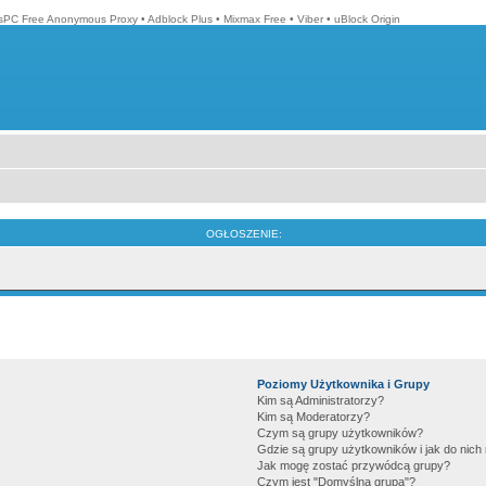
isPC Free Anonymous Proxy
•
Adblock Plus
•
Mixmax Free
•
Viber
•
uBlock Origin
OGŁOSZENIE:
Poziomy Użytkownika i Grupy
Kim są Administratorzy?
Kim są Moderatorzy?
Czym są grupy użytkowników?
Gdzie są grupy użytkowników i jak do nic
Jak mogę zostać przywódcą grupy?
Czym jest "Domyślna grupa"?