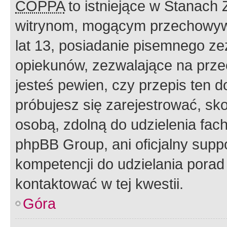
COPPA
to istniejące w Stanach
witrynom, mogącym przechowywa
lat 13, posiadanie pisemnego z
opiekunów, zezwalające na przec
jesteś pewien, czy przepis ten do
próbujesz się zarejestrować, sko
osobą, zdolną do udzielenia fac
phpBB Group, ani oficjalny supp
kompetencji do udzielania porad 
kontaktować w tej kwestii.
Góra