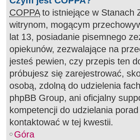
Czym jest COPPA?
COPPA
to istniejące w Stanach
witrynom, mogącym przechowywa
lat 13, posiadanie pisemnego z
opiekunów, zezwalające na przec
jesteś pewien, czy przepis ten do
próbujesz się zarejestrować, sko
osobą, zdolną do udzielenia fac
phpBB Group, ani oficjalny supp
kompetencji do udzielania porad 
kontaktować w tej kwestii.
Góra