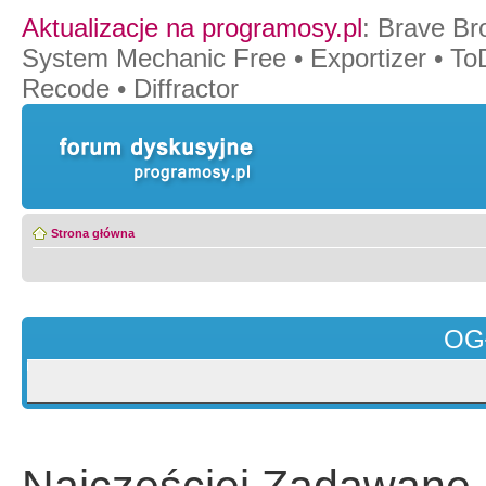
Aktualizacje na programosy.pl
:
Brave Br
System Mechanic Free
•
Exportizer
•
To
Recode
•
Diffractor
Strona główna
OG