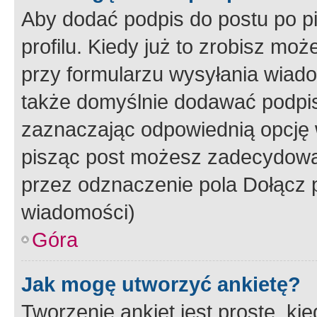
Aby dodać podpis do postu po 
profilu. Kiedy już to zrobisz m
przy formularzu wysyłania wiad
także domyślnie dodawać podpi
zaznaczając odpowiednią opcję 
pisząc post możesz zadecydowa
przez odznaczenie pola Dołącz 
wiadomości)
Góra
Jak mogę utworzyć ankietę?
Tworzenie ankiet jest proste, ki