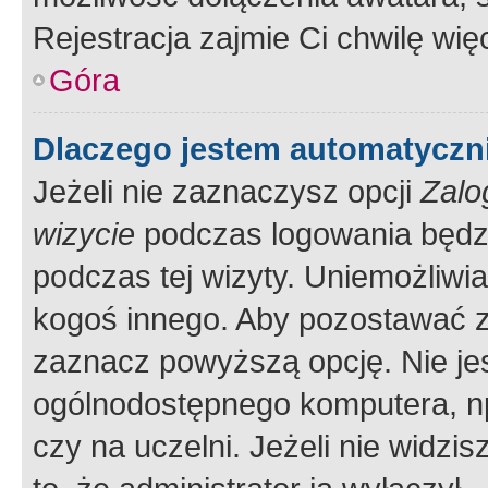
Rejestracja zajmie Ci chwilę wi
Góra
Dlaczego jestem automatycz
Jeżeli nie zaznaczysz opcji
Zalo
wizycie
podczas logowania będzi
podczas tej wizyty. Uniemożliwi
kogoś innego. Aby pozostawać 
zaznacz powyższą opcję. Nie jes
ogólnodostępnego komputera, np.
czy na uczelni. Jeżeli nie widzi