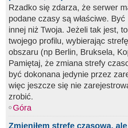
Rzadko się zdarza, że serwer m
podane czasy są właściwe. Być 
innej niż Twoja. Jeżeli tak jest,
twojego profilu, wybierając str
obszaru (np Berlin, Bruksela, Ko
Pamiętaj, że zmiana strefy czas
być dokonana jedynie przez zar
więc jeszcze się nie zarejestrow
zrobić.
Góra
Zmieniłem strefę czasową, ale