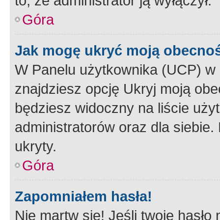
to, że administrator ją wyłączył.
Góra
Jak mogę ukryć moją obecno
W Panelu użytkownika (UCP) w 
znajdziesz opcję Ukryj moją obe
będziesz widoczny na liście użyt
administratorów oraz dla siebie.
ukryty.
Góra
Zapomniałem hasła!
Nie martw się! Jeśli twoje hasło