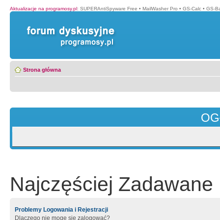
Aktualizacje na programosy.pl
:
SUPERAntiSpyware Free
•
MailWasher Pro
•
GS-Calc
•
GS-B
Strona główna
OG
Najczęściej Zadawane 
Problemy Logowania i Rejestracji
Dlaczego nie mogę się zalogować?