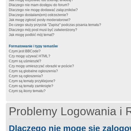
Jak mogę edytować lub usunąć ankietę?
Dlaczego nie mam dostępu do forum?
Dlaczego nie mogę dodawać załączników?
Dlaczego dostałam(em) ostrzeżenie?
Jak mogę zgłosić posty moderatorowi?
Do czego służy przycisk "Zapisz" podczas pisania tematu?
Dlaczego mój post musi być zatwierdzony?
Jak mogę podbić mój temat?
Formatowanie i typy tematów
Czym jest BBCode?
Czy mogę używać HTML?
Czym są uśmieszki?
Czy mogę umieszczać obrazki w poście?
Czym są globalne ogłoszenia?
Czym są ogłoszenia?
Czym są tematy przyklejone?
Czym są tematy zamknięte?
Czym są ikony tematu?
Problemy Logowania i R
Dlaczego nie mogę się zalog