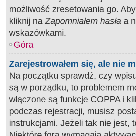
możliwość zresetowania go. Aby 
kliknij na
Zapomniałem hasła
a n
wskazówkami.
Góra
Zarejestrowałem się, ale nie 
Na początku sprawdź, czy wpisuj
są w porządku, to problemem mo
włączone są funkcje COPPA i kl
podczas rejestracji, musisz pos
instrukcjami. Jeżeli tak nie jes
Niektóre fora wymagają aktywac