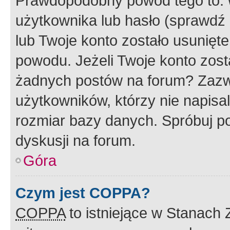
Prawdopodobny powód tego to:
użytkownika lub hasło (sprawdź e
lub Twoje konto zostało usunięte
powodu. Jeżeli Twoje konto zost
żadnych postów na forum? Zazw
użytkowników, którzy nie napisa
rozmiar bazy danych. Spróbuj po
dyskusji na forum.
Góra
Czym jest COPPA?
COPPA
to istniejące w Stanach