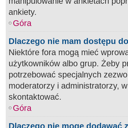
manipulowanie w ankietach popr
ankiety.
Góra
Dlaczego nie mam dostępu d
Niektóre fora mogą mieć wprowa
użytkowników albo grup. Żeby pr
potrzebować specjalnych zezwole
moderatorzy i administratorzy, w
skontaktować.
Góra
Dlaczego nie mogę dodawać 