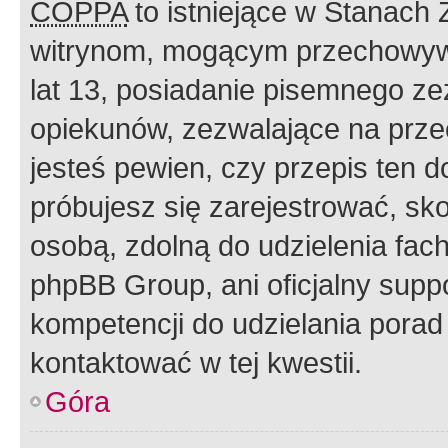
COPPA
to istniejące w Stanach
witrynom, mogącym przechowywa
lat 13, posiadanie pisemnego z
opiekunów, zezwalające na przec
jesteś pewien, czy przepis ten do
próbujesz się zarejestrować, sko
osobą, zdolną do udzielenia fac
phpBB Group, ani oficjalny supp
kompetencji do udzielania porad 
kontaktować w tej kwestii.
Góra