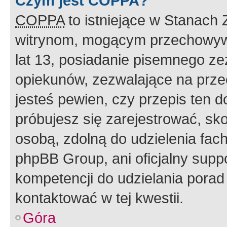
Czym jest COPPA?
COPPA
to istniejące w Stanach
witrynom, mogącym przechowywa
lat 13, posiadanie pisemnego z
opiekunów, zezwalające na przec
jesteś pewien, czy przepis ten do
próbujesz się zarejestrować, sko
osobą, zdolną do udzielenia fac
phpBB Group, ani oficjalny supp
kompetencji do udzielania porad 
kontaktować w tej kwestii.
Góra