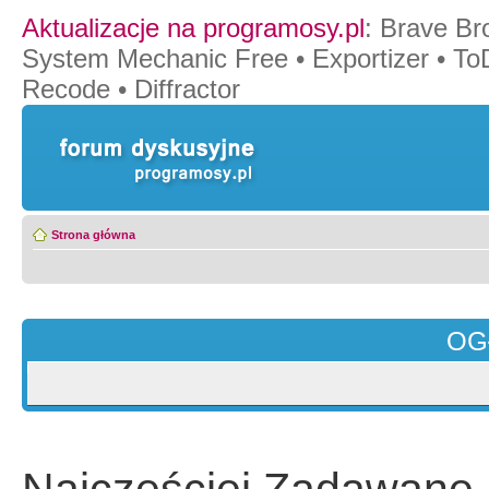
Aktualizacje na programosy.pl
:
Brave Br
System Mechanic Free
•
Exportizer
•
To
Recode
•
Diffractor
Strona główna
OG