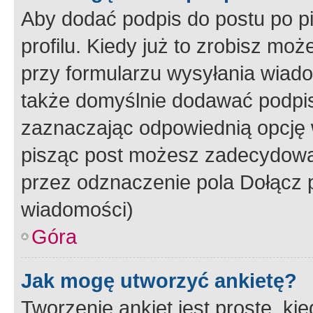
Aby dodać podpis do postu po 
profilu. Kiedy już to zrobisz m
przy formularzu wysyłania wiad
także domyślnie dodawać podpi
zaznaczając odpowiednią opcję 
pisząc post możesz zadecydowa
przez odznaczenie pola Dołącz 
wiadomości)
Góra
Jak mogę utworzyć ankietę?
Tworzenie ankiet jest proste, ki