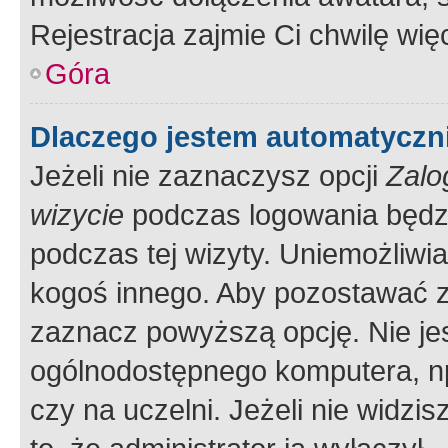
Rejestracja zajmie Ci chwilę wi
Góra
Dlaczego jestem automatycz
Jeżeli nie zaznaczysz opcji
Zalo
wizycie
podczas logowania będzi
podczas tej wizyty. Uniemożliwi
kogoś innego. Aby pozostawać 
zaznacz powyższą opcję. Nie jes
ogólnodostępnego komputera, np.
czy na uczelni. Jeżeli nie widzi