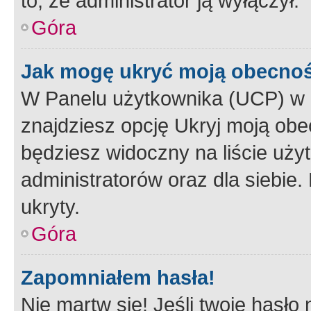
to, że administrator ją wyłączył.
Góra
Jak mogę ukryć moją obecno
W Panelu użytkownika (UCP) w 
znajdziesz opcję Ukryj moją obe
będziesz widoczny na liście użyt
administratorów oraz dla siebie.
ukryty.
Góra
Zapomniałem hasła!
Nie martw się! Jeśli twoje hasło