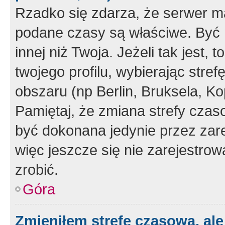
Rzadko się zdarza, że serwer m
podane czasy są właściwe. Być 
innej niż Twoja. Jeżeli tak jest,
twojego profilu, wybierając str
obszaru (np Berlin, Bruksela, Ko
Pamiętaj, że zmiana strefy czas
być dokonana jedynie przez zar
więc jeszcze się nie zarejestrow
zrobić.
Góra
Zmieniłem strefę czasową, ale