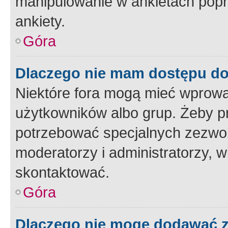
manipulowanie w ankietach popr
ankiety.
Góra
Dlaczego nie mam dostępu d
Niektóre fora mogą mieć wprowa
użytkowników albo grup. Żeby pr
potrzebować specjalnych zezwole
moderatorzy i administratorzy, w
skontaktować.
Góra
Dlaczego nie mogę dodawać 