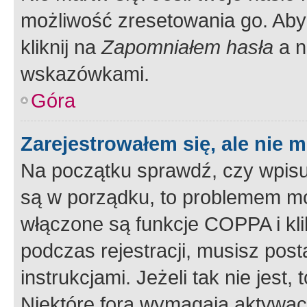
możliwość zresetowania go. Aby 
kliknij na
Zapomniałem hasła
a n
wskazówkami.
Góra
Zarejestrowałem się, ale nie 
Na początku sprawdź, czy wpisuj
są w porządku, to problemem mo
włączone są funkcje COPPA i kl
podczas rejestracji, musisz pos
instrukcjami. Jeżeli tak nie jes
Niektóre fora wymagają aktywac