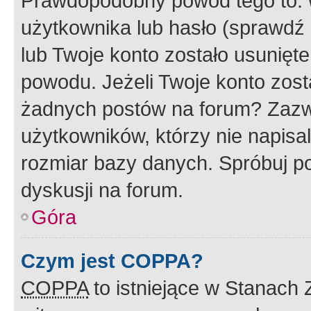
Prawdopodobny powód tego to:
użytkownika lub hasło (sprawdź e
lub Twoje konto zostało usunięte
powodu. Jeżeli Twoje konto zost
żadnych postów na forum? Zazw
użytkowników, którzy nie napisa
rozmiar bazy danych. Spróbuj po
dyskusji na forum.
Góra
Czym jest COPPA?
COPPA
to istniejące w Stanach