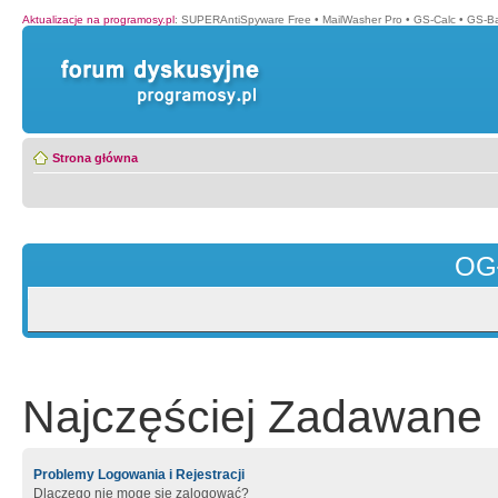
Aktualizacje na programosy.pl
:
SUPERAntiSpyware Free
•
MailWasher Pro
•
GS-Calc
•
GS-B
Strona główna
OG
Najczęściej Zadawane 
Problemy Logowania i Rejestracji
Dlaczego nie mogę się zalogować?