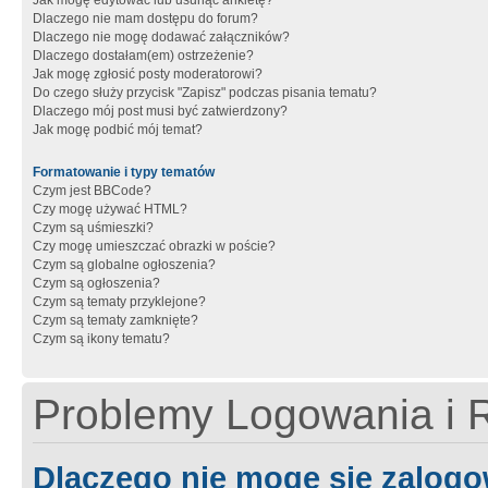
Jak mogę edytować lub usunąć ankietę?
Dlaczego nie mam dostępu do forum?
Dlaczego nie mogę dodawać załączników?
Dlaczego dostałam(em) ostrzeżenie?
Jak mogę zgłosić posty moderatorowi?
Do czego służy przycisk "Zapisz" podczas pisania tematu?
Dlaczego mój post musi być zatwierdzony?
Jak mogę podbić mój temat?
Formatowanie i typy tematów
Czym jest BBCode?
Czy mogę używać HTML?
Czym są uśmieszki?
Czy mogę umieszczać obrazki w poście?
Czym są globalne ogłoszenia?
Czym są ogłoszenia?
Czym są tematy przyklejone?
Czym są tematy zamknięte?
Czym są ikony tematu?
Problemy Logowania i R
Dlaczego nie mogę się zalog