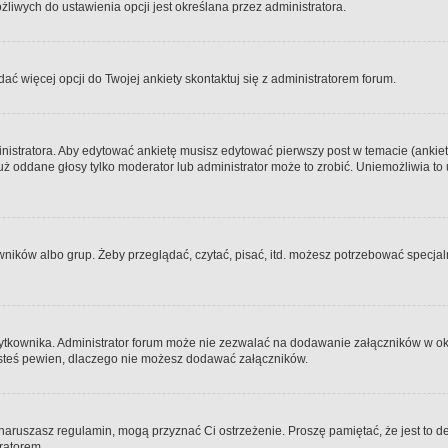
iwych do ustawienia opcji jest określana przez administratora.
dać więcej opcji do Twojej ankiety skontaktuj się z administratorem forum.
nistratora. Aby edytować ankietę musisz edytować pierwszy post w temacie (ankieta
y już oddane głosy tylko moderator lub administrator może to zrobić. Uniemożliwia
ków albo grup. Żeby przeglądać, czytać, pisać, itd. możesz potrzebować specjalny
ytkownika. Administrator forum może nie zezwalać na dodawanie załączników w o
 jesteś pewien, dlaczego nie możesz dodawać załączników.
e naruszasz regulamin, mogą przyznać Ci ostrzeżenie. Proszę pamiętać, że jest to d
tratorem.