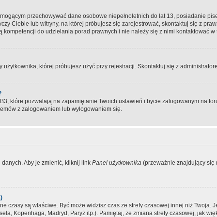
, mogącym przechowywać dane osobowe niepełnoletnich do lat 13, posiadanie pi
yczy Ciebie lub witryny, na której próbujesz się zarejestrować, skontaktuj się z pr
 kompetencji do udzielania porad prawnych i nie należy się z nimi kontaktować w te
użytkownika, której próbujesz użyć przy rejestracji. Skontaktuj się z administrat
?
, które pozwalają na zapamiętanie Twoich ustawień i bycie zalogowanym na forum
blemów z zalogowaniem lub wylogowaniem się.
danych. Aby je zmienić, kliknij link
Panel użytkownika
(przeważnie znajdujący się n
)
czasy są właściwe. Być może widzisz czas ze strefy czasowej innej niż Twoja. Jeże
sela, Kopenhaga, Madryd, Paryż itp.). Pamiętaj, że zmiana strefy czasowej, jak 