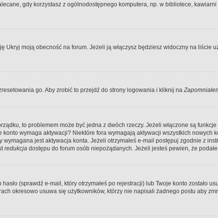
ecane, gdy korzystasz z ogólnodostępnego komputera, np. w bibliotece, kawiarni in
Ukryj moją obecność na forum. Jeżeli ją włączysz będziesz widoczny na liście uży
resetowania go. Aby zrobić to przejdź do strony logowania i kliknij na
Zapomniałem
porządku, to problemem może być jedna z dwóch rzeczy. Jeżeli włączone są funkcj
twoje konto wymaga aktywacji? Niektóre fora wymagają aktywacji wszystkich nowych 
wymagana jest aktywacja konta. Jeżeli otrzymałeś e-mail postępuj zgodnie z instruk
st
redukcja
dostępu do forum osób niepożądanych. Jeżeli jesteś pewien, że podałe
o (sprawdź e-mail, który otrzymałeś po rejestracji) lub Twoje konto zostało usun
rach okresowo usuwa się użytkowników, którzy nie napisali żadnego postu aby zmn