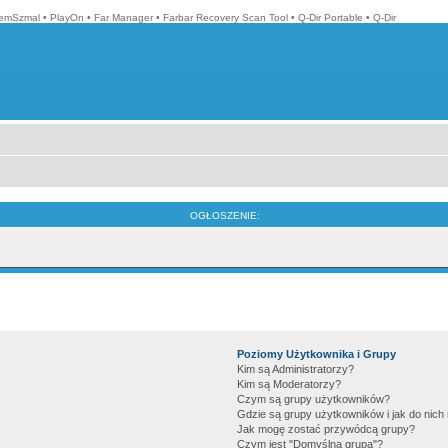
emSzmal
•
PlayOn
•
Far Manager
•
Farbar Recovery Scan Tool
•
Q-Dir Portable
•
Q-Dir
OGŁOSZENIE:
Poziomy Użytkownika i Grupy
Kim są Administratorzy?
Kim są Moderatorzy?
Czym są grupy użytkowników?
Gdzie są grupy użytkowników i jak do nic
Jak mogę zostać przywódcą grupy?
Czym jest "Domyślna grupa"?