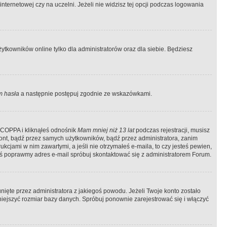
ternetowej czy na uczelni. Jeżeli nie widzisz tej opcji podczas logowania
tkowników online tylko dla administratorów oraz dla siebie. Będziesz
 hasła
a następnie postępuj zgodnie ze wskazówkami.
e COPPA i kliknąłeś odnośnik
Mam mniej niż 13 lat
podczas rejestracji, musisz
kont, bądź przez samych użytkowników, bądź przez administratora, zanim
cjami w nim zawartymi, a jeśli nie otrzymałeś e-maila, to czy jesteś pewien,
ś poprawmy adres e-mail spróbuj skontaktować się z administratorem Forum.
ięte przez administratora z jakiegoś powodu. Jeżeli Twoje konto zostało
iejszyć rozmiar bazy danych. Spróbuj ponownie zarejestrować się i włączyć