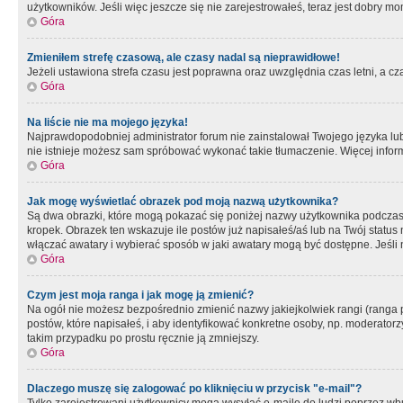
użytkowników. Jeśli więc jeszcze się nie zarejestrowałeś, teraz jest dobry mo
Góra
Zmieniłem strefę czasową, ale czasy nadal są nieprawidłowe!
Jeżeli ustawiona strefa czasu jest poprawna oraz uwzględnia czas letni, a c
Góra
Na liście nie ma mojego języka!
Najprawdopodobniej administrator forum nie zainstalował Twojego języka lub n
nie istnieje możesz sam spróbować wykonać takie tłumaczenie. Więcej inform
Góra
Jak mogę wyświetlać obrazek pod moją nazwą użytkownika?
Są dwa obrazki, które mogą pokazać się poniżej nazwy użytkownika podczas
kropek. Obrazek ten wskazuje ile postów już napisałeś/aś lub na Twój status
włączać awatary i wybierać sposób w jaki awatary mogą być dostępne. Jeśli n
Góra
Czym jest moja ranga i jak mogę ją zmienić?
Na ogół nie możesz bezpośrednio zmienić nazwy jakiejkolwiek rangi (ranga 
postów, które napisałeś, i aby identyfikować konkretne osoby, np. moderator
takim przypadku po prostu ręcznie ją zmniejszy.
Góra
Dlaczego muszę się zalogować po kliknięciu w przycisk "e-mail"?