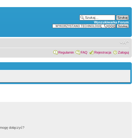
Wyszukiwarka Forum
Regulamin
FAQ
Rejestracja
Zaloguj
h mogę dołączyć?