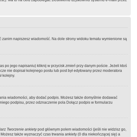
ość). Ma to na celu zapobiegać złośliwemu użytkowniu systemu e-maili przez
ować zanim napiszesz wiadomość. Na dole strony widoku tematu wymienione są
as po jego napisaniu) kliknij w przycisk
zmień
przy danym poście. Jeżeli ktoś
szcze nie dopisał kolejnego postu lub post był edytowany przez moderatora
 kolejny.
łania wiadomości, aby dodać podpis. Możesz także domyślnie dodawać
niego podpisu, przez odznaczenie pola Dołącz podpis w formularzu
larz
Tworzenie ankiety
pod głównym polem wiadomości (jeśli nie widzisz go,
 Możesz także wyznaczyć czas trwania ankiety (0 dla niekończącej się) a