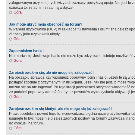
zalogowanym przy kolejnych wizytach zaznacz powyższą opcję. Nie jest to zal
oznacza to, że administrator ją wyłączył.
Góra
Jak mogę ukryć moją obecność na forum?
W Panelu użytkownika (UCP) w zakładce “Ustawienia Forum” znajdziesz opcję 
zliczany jako użytkownik ukryty.
Góra
Zapomniałem hasła!
Nie martw się! Jeśli twoje hasło nie może byc odzyskane, istnieje możliwość z
Góra
Zarejestrowałem się, ale nie mogę się zalogować!
Na początku sprawdź, czy wpisujesz poprawny login i hasło. Jeżeli te są w 
postąpić zgodnie z otrzymanymi instrukcjami. Jeżeli tak nie jest, to może 
można się na nie logować. Po rejestracji powinieneś otrzymać wiadomość czy 
że podałeś poprawny adres? Jednym z powodów wykorzystania aktywacji je
Góra
Zarejestrowałem się kiedyś, ale nie mogę się już zalogować!
Prawdopodobny powód tego to: wprowadzasz błędna nazwę użytkownika lub hasł
usunięte to być może nie pisałeś żadnych postów na forum? Zazwyczaj na fo
do dyskusji na forum.
Góra