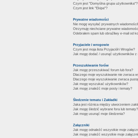
Czym jest "Domyślna grupa użytkownika"?
Czym jest link "Ekipa"?
Prywatne wiadomości
Nie mogę wysyłać prywatnych wiadomości
Otrzymuję niechciane prywatne wiadomośc
Odebrałem spam lub obraźliwy e-mail od ko
Przyjaciele i wrogowie
Czym jest moja lista Przyjaciół i Wrogów?
Jak mogę dodać / usunąć użytkowników z mo
Przeszukiwanie forów
Jak mogę przeszukiwać forum lub fora?
Dlaczego moje wyszukiwanie nie zwraca 
Dlaczego moje wyszukiwanie zwraca pustą
Jak mogę wyszukać użytkowników?
Jak mogę znaleźć moje posty i tematy?
Śledzenie tematu i Zakładki
Jaka jest różnica między utworzeniem zakł
Jak mogę śledzić wybrane fora lub tematy?
Jak mogę usunąć moje śledzenia?
Załączniki
Jak mogę odnaleźć wszystkie moje załączn
Jak mogę znaleźć wszystkie moje załączni