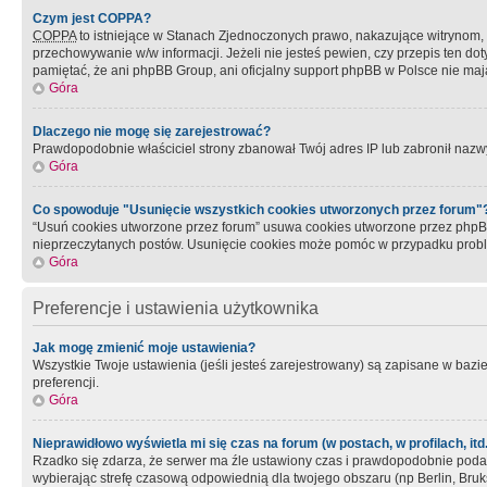
Czym jest COPPA?
COPPA
to istniejące w Stanach Zjednoczonych prawo, nakazujące witrynom
przechowywanie w/w informacji. Jeżeli nie jesteś pewien, czy przepis ten dot
pamiętać, że ani phpBB Group, ani oficjalny support phpBB w Polsce nie mają
Góra
Dlaczego nie mogę się zarejestrować?
Prawdopodobnie właściciel strony zbanował Twój adres IP lub zabronił nazwy 
Góra
Co spowoduje "Usunięcie wszystkich cookies utworzonych przez forum"
“Usuń cookies utworzone przez forum” usuwa cookies utworzone przez phpBB3
nieprzeczytanych postów. Usunięcie cookies może pomóc w przypadku pro
Góra
Preferencje i ustawienia użytkownika
Jak mogę zmienić moje ustawienia?
Wszystkie Twoje ustawienia (jeśli jesteś zarejestrowany) są zapisane w bazie 
preferencji.
Góra
Nieprawidłowo wyświetla mi się czas na forum (w postach, w profilach, itd.
Rzadko się zdarza, że serwer ma źle ustawiony czas i prawdopodobnie podane 
wybierając strefę czasową odpowiednią dla twojego obszaru (np Berlin, Bruk