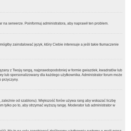
r na serwerze. Poinformuj administratora, aby naprawił ten problem.
ógłby zainstalować język, który Ciebie interesuje a jeśli takie tłumaczenie
iązany z Twoją rangą, najprawdopodobniej w formie gwiazdek, kwadratów lub
atowy lub spersonalizowany dla każdego użytkownika. Administrator forum może
o przyczyny.
, zależnie od szablonu). Większość forów używa rang aby wskazać liczbę
um tylko po to, aby otrzymać wyższą rangę. Moderator lub administrator w