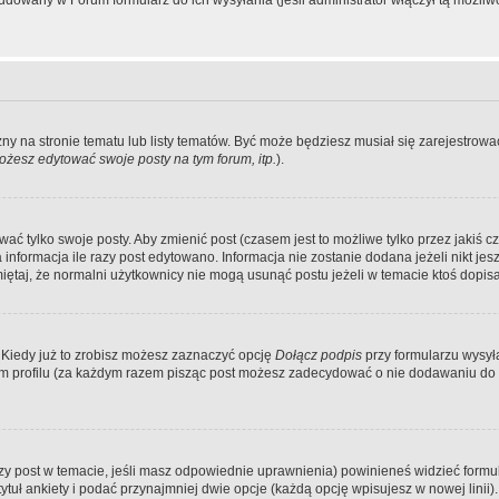
dowany w Forum formularz do ich wysyłania (jeśli administrator włączył tą możliw
zny na stronie tematu lub listy tematów. Być może będziesz musiał się zarejestr
żesz edytować swoje posty na tym forum, itp.
).
 tylko swoje posty. Aby zmienić post (czasem jest to możliwe tylko przez jakiś cz
informacja ile razy post edytowano. Informacja nie zostanie dodana jeżeli nikt je
iętaj, że normalni użytkownicy nie mogą usunąć postu jeżeli w temacie ktoś dopisał
 Kiedy już to zrobisz możesz zaznaczyć opcję
Dołącz podpis
przy formularzu wysy
m profilu (za każdym razem pisząc post możesz zadecydować o nie dodawaniu do 
wszy post w temacie, jeśli masz odpowiednie uprawnienia) powinieneś widzieć formu
uł ankiety i podać przynajmniej dwie opcje (każdą opcję wpisujesz w nowej linii).