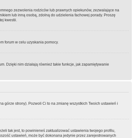
semnego zezwolenia rodziców lub prawnych opiekunów, zezwalające na
awnikiem lub inną osobą, zdolną do udzielenia fachowej porady. Proszę
j kwestii.
orem forum w celu uzyskania pomocy.
. Dzięki nim działają również takie funkcje, jak zapamiętywanie
a górze strony). Pozwoli Ci to na zmianę wszystkich Twoich ustawień i
li tak jest, to powinieneś zaktualizować ustawienia twojego profilu,
większość ustawień, może być dokonana jedynie przez zarejestrowanych