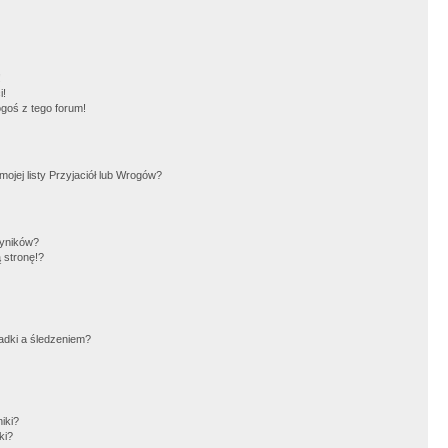
!
i!
goś z tego forum!
jej listy Przyjaciół lub Wrogów?
wyników?
 stronę!?
adki a śledzeniem?
iki?
ki?