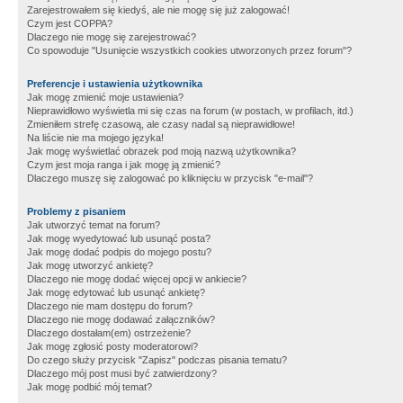
Zarejestrowałem się kiedyś, ale nie mogę się już zalogować!
Czym jest COPPA?
Dlaczego nie mogę się zarejestrować?
Co spowoduje "Usunięcie wszystkich cookies utworzonych przez forum"?
Preferencje i ustawienia użytkownika
Jak mogę zmienić moje ustawienia?
Nieprawidłowo wyświetla mi się czas na forum (w postach, w profilach, itd.)
Zmieniłem strefę czasową, ale czasy nadal są nieprawidłowe!
Na liście nie ma mojego języka!
Jak mogę wyświetlać obrazek pod moją nazwą użytkownika?
Czym jest moja ranga i jak mogę ją zmienić?
Dlaczego muszę się zalogować po kliknięciu w przycisk "e-mail"?
Problemy z pisaniem
Jak utworzyć temat na forum?
Jak mogę wyedytować lub usunąć posta?
Jak mogę dodać podpis do mojego postu?
Jak mogę utworzyć ankietę?
Dlaczego nie mogę dodać więcej opcji w ankiecie?
Jak mogę edytować lub usunąć ankietę?
Dlaczego nie mam dostępu do forum?
Dlaczego nie mogę dodawać załączników?
Dlaczego dostałam(em) ostrzeżenie?
Jak mogę zgłosić posty moderatorowi?
Do czego służy przycisk "Zapisz" podczas pisania tematu?
Dlaczego mój post musi być zatwierdzony?
Jak mogę podbić mój temat?