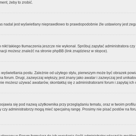
ment, żeby to zrobić.
zas nadal jest wyświetlany nieprawdłowo to prawdopodobnie źle ustawiony jest zega
ikt takiego tłumaczenia jeszcze nie wykonał. Spróbuj zapytać administratora czy m
acji możesz znaleźć na stronie phpBB (link znajdziesz w stopce).
 wyświetlania postu. Zależnie od użytego stylu, pierwszym może być obrazek pow
 na forum. Drugi, zazwyczaj większy, jest znany jako awatar i zazwyczaj jest unik
ie możesz używać awatarów, skontaktuj się z administratorami forum i zapytaj ich 
pojawia się pod nazwą użytkownika przy przeglądaniu tematu, oraz w twoim profilu
zy czy administratorzy mogą mieć specjalną rangę. Prosimy nie pisać postów na for