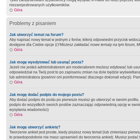
Tylko zarejestrowani użytkownicy mogą wysyłać e-maile do ludzi poprzez wbu
niezarejestrowanych użytkowników.
Góra
Problemy z pisaniem
Jak utworzyć temat na forum?
Aby napisać nowy temat w jednym z forów, kliknij odpowiedni przycisk widoc
dostępne dla Ciebie opcje ((
YMożesz zakładać nowe tematy na tym forum, Mo
Góra
Jak mogę wyedytować lub usunąć posta?
Jeżeli nie jesteś administratorem ani moderatorem możesz edytować lub usuwać
odpowiedział na Twój post to po zapisaniu zmian na dole będzie wyświetlana 
lub administratora (powinni oni poinformować dlaczego dokonali edycji). Pam
Góra
Jak mogę dodać podpis do mojego postu?
Aby dodać podpis do postu po pierwsze musisz go utworzyć w swoim profilu.
podpis do wszystkich swoich postów zaznaczając odpowiednią opcję w swoi
wysyłania wiadomości)
Góra
Jak mogę utworzyć ankietę?
Tworzenie ankiet jest proste, kiedy piszesz nowy temat (lub zmieniasz pier
to prawdopodobnie nie masz uprawnień do tworzenia ankiet). Musisz podać tyt