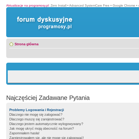
Aktualizacje na programosy.pl
:
Zero Install
•
Advanced SystemCare Free
•
Google Chrome
•
Strona główna
Najczęściej Zadawane Pytania
Problemy Logowania i Rejestracji
Dlaczego nie mogę się zalogować?
Dlaczego muszę się zarejestrować?
Dlaczego jestem automatycznie wylogowywany?
Jak mogę ukryć moją obecność na forum?
Zapomniałem hasła!
Zarejestrowałem się, ale nie mogę się zalogować!