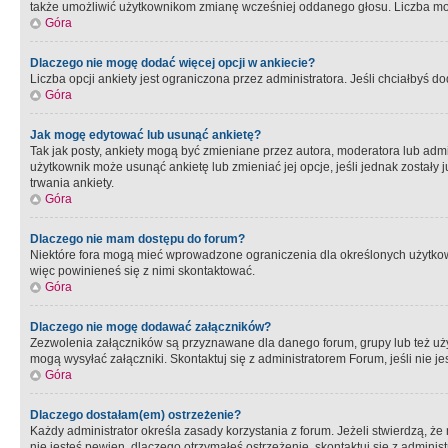
także umożliwić użytkownikom zmianę wcześniej oddanego głosu. Liczba możl
Góra
Dlaczego nie mogę dodać więcej opcji w ankiecie?
Liczba opcji ankiety jest ograniczona przez administratora. Jeśli chciałbyś do
Góra
Jak mogę edytować lub usunąć ankietę?
Tak jak posty, ankiety mogą być zmieniane przez autora, moderatora lub admi
użytkownik może usunąć ankietę lub zmieniać jej opcje, jeśli jednak został
trwania ankiety.
Góra
Dlaczego nie mam dostępu do forum?
Niektóre fora mogą mieć wprowadzone ograniczenia dla określonych użytkowni
więc powinieneś się z nimi skontaktować.
Góra
Dlaczego nie mogę dodawać załączników?
Zezwolenia załączników są przyznawane dla danego forum, grupy lub też uż
mogą wysyłać załączniki. Skontaktuj się z administratorem Forum, jeśli nie
Góra
Dlaczego dostałam(em) ostrzeżenie?
Każdy administrator określa zasady korzystania z forum. Jeżeli stwierdzą, ż
nie jesteś pewien, dlaczego otrzymałeś ostrzeżenie, skontaktuj sie z adminis