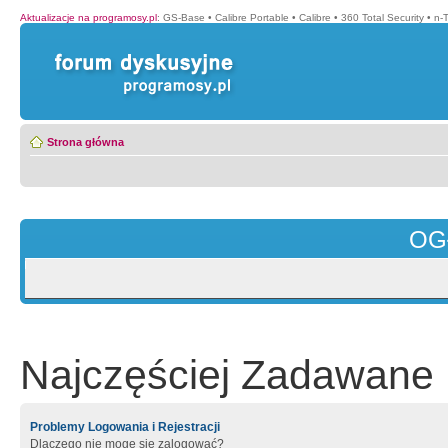
Aktualizacje na programosy.pl
:
GS-Base
•
Calibre Portable
•
Calibre
•
360 Total Security
•
n-
Strona główna
OG
Najczęściej Zadawane 
Problemy Logowania i Rejestracji
Dlaczego nie mogę się zalogować?