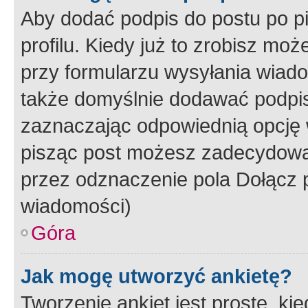
Aby dodać podpis do postu po 
profilu. Kiedy już to zrobisz m
przy formularzu wysyłania wiad
także domyślnie dodawać podpi
zaznaczając odpowiednią opcję 
pisząc post możesz zadecydowa
przez odznaczenie pola Dołącz 
wiadomości)
Góra
Jak mogę utworzyć ankietę?
Tworzenie ankiet jest proste, ki