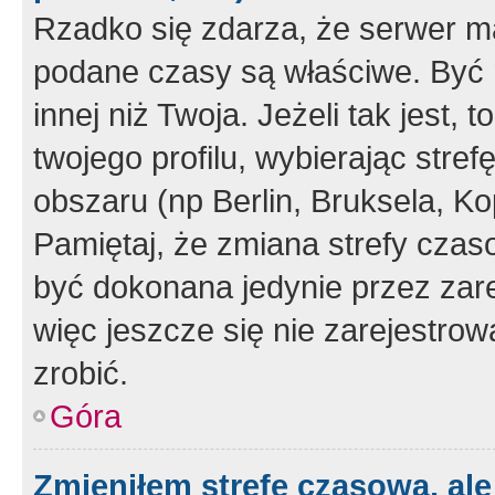
Rzadko się zdarza, że serwer m
podane czasy są właściwe. Być 
innej niż Twoja. Jeżeli tak jest,
twojego profilu, wybierając str
obszaru (np Berlin, Bruksela, Ko
Pamiętaj, że zmiana strefy czas
być dokonana jedynie przez zar
więc jeszcze się nie zarejestrow
zrobić.
Góra
Zmieniłem strefę czasową, ale