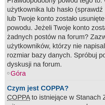
Prawdopodobny powód tego to:
użytkownika lub hasło (sprawdź e
lub Twoje konto zostało usunięte
powodu. Jeżeli Twoje konto zost
żadnych postów na forum? Zazw
użytkowników, którzy nie napisa
rozmiar bazy danych. Spróbuj po
dyskusji na forum.
Góra
Czym jest COPPA?
COPPA
to istniejące w Stanach