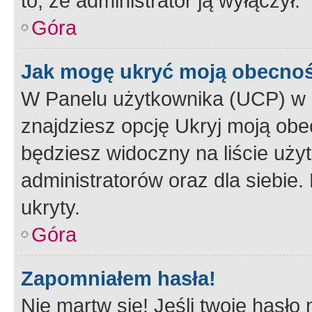
to, że administrator ją wyłączył.
Góra
Jak mogę ukryć moją obecno
W Panelu użytkownika (UCP) w 
znajdziesz opcję Ukryj moją obe
będziesz widoczny na liście użyt
administratorów oraz dla siebie.
ukryty.
Góra
Zapomniałem hasła!
Nie martw się! Jeśli twoje hasło