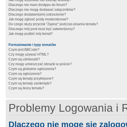
Jak mogę edytować lub usunąć ankietę?
Dlaczego nie mam dostępu do forum?
Dlaczego nie mogę dodawać załączników?
Dlaczego dostałam(em) ostrzeżenie?
Jak mogę zgłosić posty moderatorowi?
Do czego służy przycisk "Zapisz" podczas pisania tematu?
Dlaczego mój post musi być zatwierdzony?
Jak mogę podbić mój temat?
Formatowanie i typy tematów
Czym jest BBCode?
Czy mogę używać HTML?
Czym są uśmieszki?
Czy mogę umieszczać obrazki w poście?
Czym są globalne ogłoszenia?
Czym są ogłoszenia?
Czym są tematy przyklejone?
Czym są tematy zamknięte?
Czym są ikony tematu?
Problemy Logowania i R
Dlaczego nie mogę się zalog