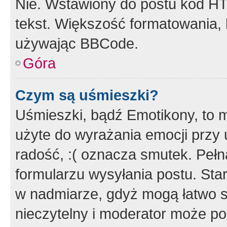
Nie. Wstawiony do postu kod HT
tekst. Większość formatowania
używając BBCode.
Góra
Czym są uśmieszki?
Uśmieszki, bądź Emotikony, to m
użyte do wyrażania emocji przy 
radość, :( oznacza smutek. Pełna
formularzu wysyłania postu. Sta
w nadmiarze, gdyż mogą łatwo s
nieczytelny i moderator może p