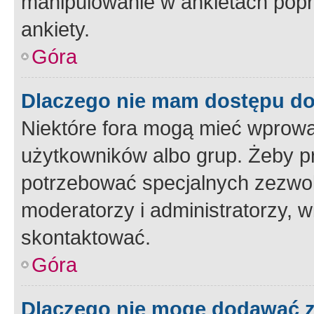
manipulowanie w ankietach popr
ankiety.
Góra
Dlaczego nie mam dostępu d
Niektóre fora mogą mieć wprowa
użytkowników albo grup. Żeby pr
potrzebować specjalnych zezwole
moderatorzy i administratorzy, w
skontaktować.
Góra
Dlaczego nie mogę dodawać 