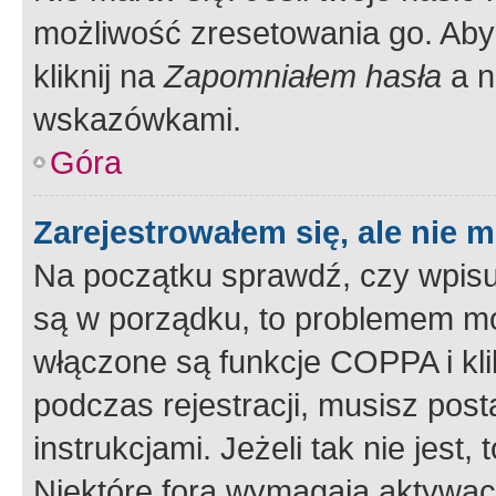
możliwość zresetowania go. Aby 
kliknij na
Zapomniałem hasła
a n
wskazówkami.
Góra
Zarejestrowałem się, ale nie 
Na początku sprawdź, czy wpisuj
są w porządku, to problemem mo
włączone są funkcje COPPA i kl
podczas rejestracji, musisz pos
instrukcjami. Jeżeli tak nie jes
Niektóre fora wymagają aktywac