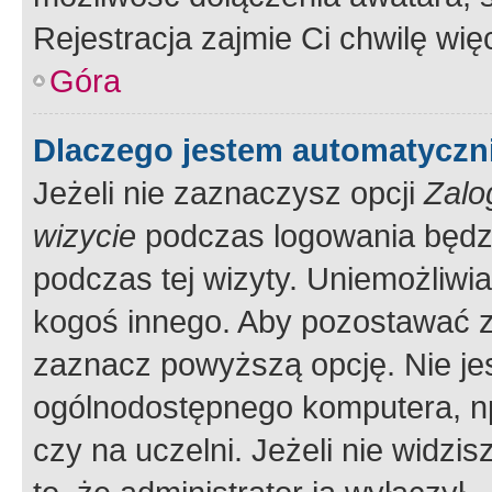
Rejestracja zajmie Ci chwilę wi
Góra
Dlaczego jestem automatycz
Jeżeli nie zaznaczysz opcji
Zalo
wizycie
podczas logowania będzi
podczas tej wizyty. Uniemożliwi
kogoś innego. Aby pozostawać 
zaznacz powyższą opcję. Nie jes
ogólnodostępnego komputera, np.
czy na uczelni. Jeżeli nie widzi