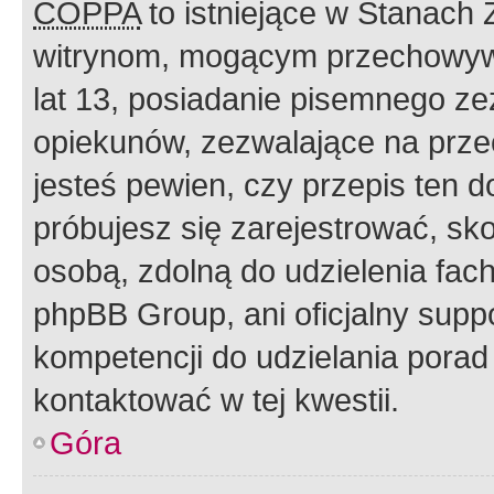
COPPA
to istniejące w Stanach
witrynom, mogącym przechowywa
lat 13, posiadanie pisemnego z
opiekunów, zezwalające na przec
jesteś pewien, czy przepis ten do
próbujesz się zarejestrować, sko
osobą, zdolną do udzielenia fac
phpBB Group, ani oficjalny supp
kompetencji do udzielania porad 
kontaktować w tej kwestii.
Góra