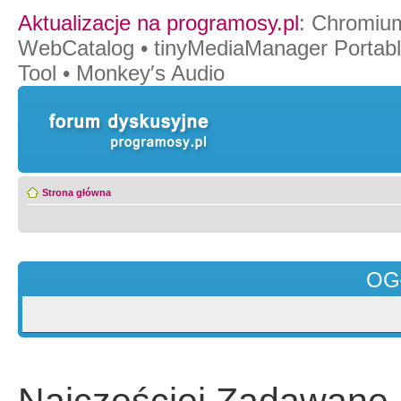
Aktualizacje na programosy.pl
:
Chromiu
WebCatalog
•
tinyMediaManager Portab
Tool
•
Monkey′s Audio
Strona główna
OG