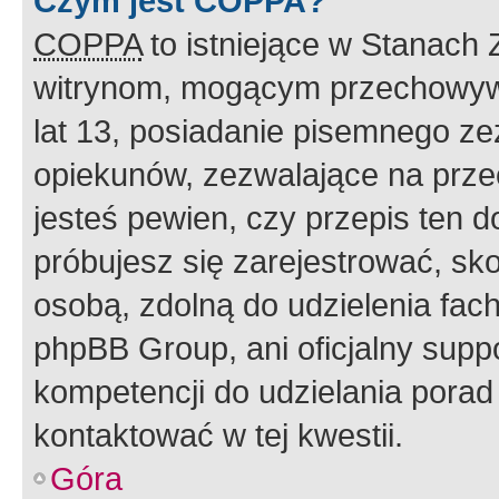
Czym jest COPPA?
COPPA
to istniejące w Stanach
witrynom, mogącym przechowywa
lat 13, posiadanie pisemnego z
opiekunów, zezwalające na przec
jesteś pewien, czy przepis ten do
próbujesz się zarejestrować, sko
osobą, zdolną do udzielenia fac
phpBB Group, ani oficjalny supp
kompetencji do udzielania porad 
kontaktować w tej kwestii.
Góra