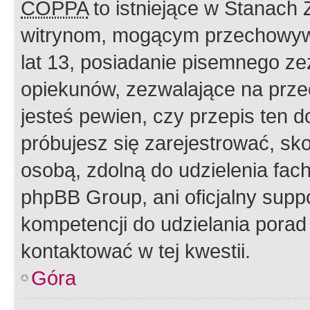
COPPA
to istniejące w Stanach
witrynom, mogącym przechowywa
lat 13, posiadanie pisemnego z
opiekunów, zezwalające na przec
jesteś pewien, czy przepis ten do
próbujesz się zarejestrować, sko
osobą, zdolną do udzielenia fac
phpBB Group, ani oficjalny supp
kompetencji do udzielania porad 
kontaktować w tej kwestii.
Góra