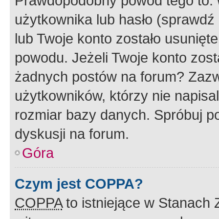
Prawdopodobny powód tego to:
użytkownika lub hasło (sprawdź e
lub Twoje konto zostało usunięte
powodu. Jeżeli Twoje konto zost
żadnych postów na forum? Zazw
użytkowników, którzy nie napisa
rozmiar bazy danych. Spróbuj po
dyskusji na forum.
Góra
Czym jest COPPA?
COPPA
to istniejące w Stanach