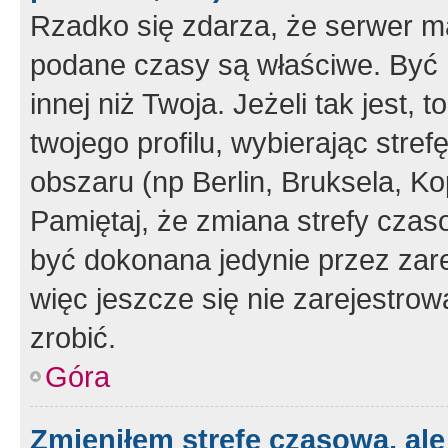
Rzadko się zdarza, że serwer m
podane czasy są właściwe. Być 
innej niż Twoja. Jeżeli tak jest,
twojego profilu, wybierając str
obszaru (np Berlin, Bruksela, Ko
Pamiętaj, że zmiana strefy czas
być dokonana jedynie przez zar
więc jeszcze się nie zarejestrow
zrobić.
Góra
Zmieniłem strefę czasową, ale