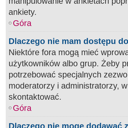
manipulowanie w ankietach popr
ankiety.
Góra
Dlaczego nie mam dostępu d
Niektóre fora mogą mieć wprowa
użytkowników albo grup. Żeby pr
potrzebować specjalnych zezwole
moderatorzy i administratorzy, w
skontaktować.
Góra
Dlaczego nie mogę dodawać 