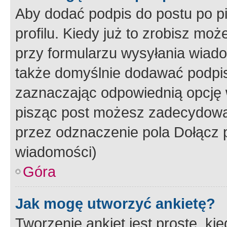
Aby dodać podpis do postu po 
profilu. Kiedy już to zrobisz m
przy formularzu wysyłania wiad
także domyślnie dodawać podpi
zaznaczając odpowiednią opcję 
pisząc post możesz zadecydowa
przez odznaczenie pola Dołącz 
wiadomości)
Góra
Jak mogę utworzyć ankietę?
Tworzenie ankiet jest proste, ki