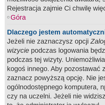
Rejestracja zajmie Ci chwilę wi
Góra
Dlaczego jestem automatycz
Jeżeli nie zaznaczysz opcji
Zalo
wizycie
podczas logowania będzi
podczas tej wizyty. Uniemożliwi
kogoś innego. Aby pozostawać 
zaznacz powyższą opcję. Nie jes
ogólnodostępnego komputera, np.
czy na uczelni. Jeżeli nie widzi