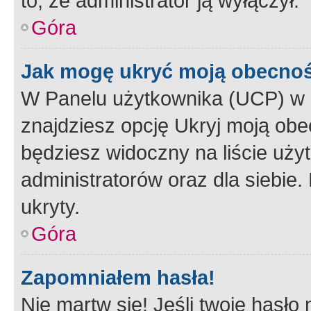
to, że administrator ją wyłączył.
Góra
Jak mogę ukryć moją obecno
W Panelu użytkownika (UCP) w 
znajdziesz opcję Ukryj moją obe
będziesz widoczny na liście użyt
administratorów oraz dla siebie.
ukryty.
Góra
Zapomniałem hasła!
Nie martw się! Jeśli twoje hasło