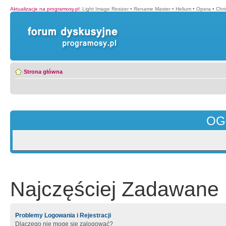
Aktualizacje na programosy.pl
:
Light Image Resizer
•
Rename Master
•
Helium
•
Opera
•
Chr
Strona główna
OG
Najczęściej Zadawane 
Problemy Logowania i Rejestracji
Dlaczego nie mogę się zalogować?