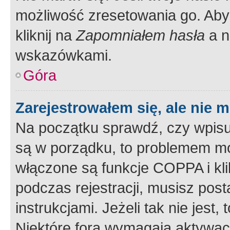
możliwość zresetowania go. Aby 
kliknij na
Zapomniałem hasła
a n
wskazówkami.
Góra
Zarejestrowałem się, ale nie 
Na początku sprawdź, czy wpisuj
są w porządku, to problemem mo
włączone są funkcje COPPA i kl
podczas rejestracji, musisz pos
instrukcjami. Jeżeli tak nie jes
Niektóre fora wymagają aktywac