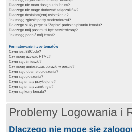
Jak mogę edytować lub usunąć ankietę?
Dlaczego nie mam dostępu do forum?
Dlaczego nie mogę dodawać załączników?
Dlaczego dostałam(em) ostrzeżenie?
Jak mogę zgłosić posty moderatorowi?
Do czego służy przycisk "Zapisz" podczas pisania tematu?
Dlaczego mój post musi być zatwierdzony?
Jak mogę podbić mój temat?
Formatowanie i typy tematów
Czym jest BBCode?
Czy mogę używać HTML?
Czym są uśmieszki?
Czy mogę umieszczać obrazki w poście?
Czym są globalne ogłoszenia?
Czym są ogłoszenia?
Czym są tematy przyklejone?
Czym są tematy zamknięte?
Czym są ikony tematu?
Problemy Logowania i R
Dlaczego nie mogę się zalog