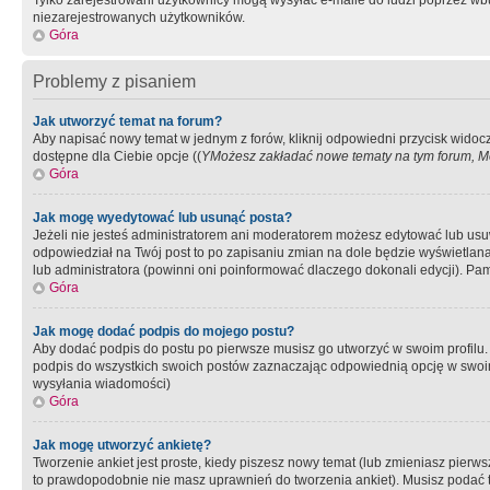
Tylko zarejestrowani użytkownicy mogą wysyłać e-maile do ludzi poprzez wbu
niezarejestrowanych użytkowników.
Góra
Problemy z pisaniem
Jak utworzyć temat na forum?
Aby napisać nowy temat w jednym z forów, kliknij odpowiedni przycisk widoc
dostępne dla Ciebie opcje ((
YMożesz zakładać nowe tematy na tym forum, Mo
Góra
Jak mogę wyedytować lub usunąć posta?
Jeżeli nie jesteś administratorem ani moderatorem możesz edytować lub usuwać
odpowiedział na Twój post to po zapisaniu zmian na dole będzie wyświetlana 
lub administratora (powinni oni poinformować dlaczego dokonali edycji). Pam
Góra
Jak mogę dodać podpis do mojego postu?
Aby dodać podpis do postu po pierwsze musisz go utworzyć w swoim profilu.
podpis do wszystkich swoich postów zaznaczając odpowiednią opcję w swoi
wysyłania wiadomości)
Góra
Jak mogę utworzyć ankietę?
Tworzenie ankiet jest proste, kiedy piszesz nowy temat (lub zmieniasz pier
to prawdopodobnie nie masz uprawnień do tworzenia ankiet). Musisz podać tyt