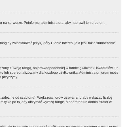
r na serwerze. Poinformuj administratora, aby naprawił ten problem.
ógłby zainstalować język, który Ciebie interesuje a jeśli takie tłumaczenie
iązany z Twoją rangą, najprawdopodobniej w formie gwiazdek, kwadratów lub
atowy lub spersonalizowany dla każdego użytkownika. Administrator forum może
o przyczyny.
, zależnie od szablonu). Większość forów używa rang aby wskazać liczbę
um tylko po to, aby otrzymać wyższą rangę. Moderator lub administrator w