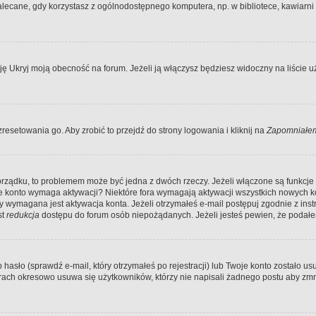
ecane, gdy korzystasz z ogólnodostępnego komputera, np. w bibliotece, kawiarni in
Ukryj moją obecność na forum. Jeżeli ją włączysz będziesz widoczny na liście uży
resetowania go. Aby zrobić to przejdź do strony logowania i kliknij na
Zapomniałem
porządku, to problemem może być jedna z dwóch rzeczy. Jeżeli włączone są funkcj
twoje konto wymaga aktywacji? Niektóre fora wymagają aktywacji wszystkich nowych 
wymagana jest aktywacja konta. Jeżeli otrzymałeś e-mail postępuj zgodnie z instruk
st
redukcja
dostępu do forum osób niepożądanych. Jeżeli jesteś pewien, że podałe
o (sprawdź e-mail, który otrzymałeś po rejestracji) lub Twoje konto zostało usun
rach okresowo usuwa się użytkowników, którzy nie napisali żadnego postu aby zmn