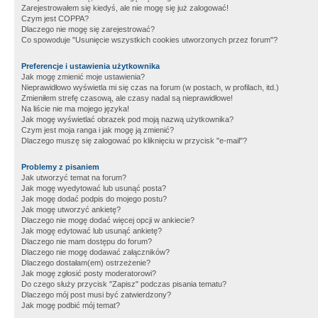
Zarejestrowałem się kiedyś, ale nie mogę się już zalogować!
Czym jest COPPA?
Dlaczego nie mogę się zarejestrować?
Co spowoduje "Usunięcie wszystkich cookies utworzonych przez forum"?
Preferencje i ustawienia użytkownika
Jak mogę zmienić moje ustawienia?
Nieprawidłowo wyświetla mi się czas na forum (w postach, w profilach, itd.)
Zmieniłem strefę czasową, ale czasy nadal są nieprawidłowe!
Na liście nie ma mojego języka!
Jak mogę wyświetlać obrazek pod moją nazwą użytkownika?
Czym jest moja ranga i jak mogę ją zmienić?
Dlaczego muszę się zalogować po kliknięciu w przycisk "e-mail"?
Problemy z pisaniem
Jak utworzyć temat na forum?
Jak mogę wyedytować lub usunąć posta?
Jak mogę dodać podpis do mojego postu?
Jak mogę utworzyć ankietę?
Dlaczego nie mogę dodać więcej opcji w ankiecie?
Jak mogę edytować lub usunąć ankietę?
Dlaczego nie mam dostępu do forum?
Dlaczego nie mogę dodawać załączników?
Dlaczego dostałam(em) ostrzeżenie?
Jak mogę zgłosić posty moderatorowi?
Do czego służy przycisk "Zapisz" podczas pisania tematu?
Dlaczego mój post musi być zatwierdzony?
Jak mogę podbić mój temat?