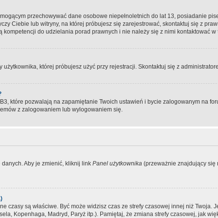
, mogącym przechowywać dane osobowe niepełnoletnich do lat 13, posiadanie pi
yczy Ciebie lub witryny, na której próbujesz się zarejestrować, skontaktuj się z pr
 kompetencji do udzielania porad prawnych i nie należy się z nimi kontaktować w te
użytkownika, której próbujesz użyć przy rejestracji. Skontaktuj się z administrat
?
, które pozwalają na zapamiętanie Twoich ustawień i bycie zalogowanym na forum
blemów z zalogowaniem lub wylogowaniem się.
danych. Aby je zmienić, kliknij link
Panel użytkownika
(przeważnie znajdujący się n
)
czasy są właściwe. Być może widzisz czas ze strefy czasowej innej niż Twoja. Jeże
sela, Kopenhaga, Madryd, Paryż itp.). Pamiętaj, że zmiana strefy czasowej, jak 