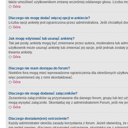
także umożliwić użytkownikom zmianę wcześniej oddanego głosu. Liczba możl
Góra
Dlaczego nie mogę dodać więcej opcji w ankiecie?
Liczba opcji ankiety jest ograniczona przez administratora. Jeśli chciałbyś do
Góra
Jak mogę edytować lub usunąć ankietę?
Tak jak posty, ankiety mogą być zmieniane przez autora, moderatora lub admi
użytkownik może usunąć ankietę lub zmieniać jej opcje, jeśli jednak został
trwania ankiety.
Góra
Dlaczego nie mam dostępu do forum?
Niektóre fora mogą mieć wprowadzone ograniczenia dla określonych użytkowni
więc powinieneś się z nimi skontaktować.
Góra
Dlaczego nie mogę dodawać załączników?
Zezwolenia załączników są przyznawane dla danego forum, grupy lub też uż
mogą wysyłać załączniki. Skontaktuj się z administratorem Forum, jeśli nie
Góra
Dlaczego dostałam(em) ostrzeżenie?
Każdy administrator określa zasady korzystania z forum. Jeżeli stwierdzą, ż
nie jesteś pewien, dlaczego otrzymałeś ostrzeżenie, skontaktuj sie z adminis