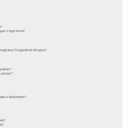
!
i!
goś z tego forum!
jej listy Przyjaciół lub Wrogów?
wyników?
 stronę!?
adki a śledzeniem?
iki?
ki?