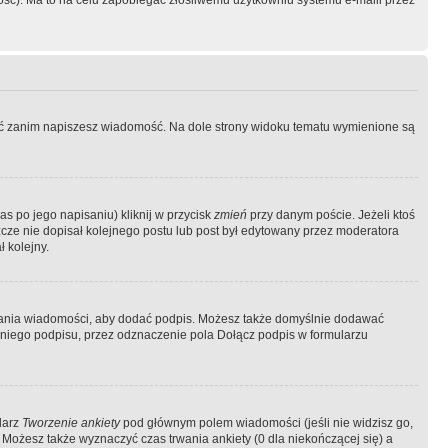
ość). Ma to na celu zapobiegać złośliwemu użytkowniu systemu e-maili przez
ować zanim napiszesz wiadomość. Na dole strony widoku tematu wymienione są
as po jego napisaniu) kliknij w przycisk
zmień
przy danym poście. Jeżeli ktoś
szcze nie dopisał kolejnego postu lub post był edytowany przez moderatora
 kolejny.
łania wiadomości, aby dodać podpis. Możesz także domyślnie dodawać
niego podpisu, przez odznaczenie pola Dołącz podpis w formularzu
larz
Tworzenie ankiety
pod głównym polem wiadomości (jeśli nie widzisz go,
 Możesz także wyznaczyć czas trwania ankiety (0 dla niekończącej się) a