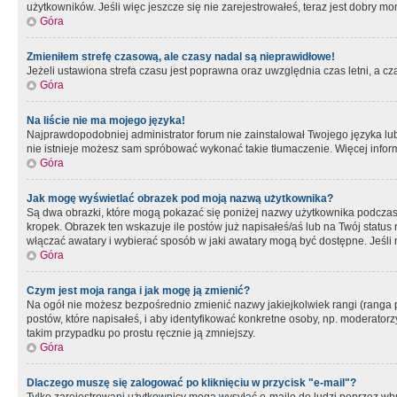
użytkowników. Jeśli więc jeszcze się nie zarejestrowałeś, teraz jest dobry mo
Góra
Zmieniłem strefę czasową, ale czasy nadal są nieprawidłowe!
Jeżeli ustawiona strefa czasu jest poprawna oraz uwzględnia czas letni, a c
Góra
Na liście nie ma mojego języka!
Najprawdopodobniej administrator forum nie zainstalował Twojego języka lub n
nie istnieje możesz sam spróbować wykonać takie tłumaczenie. Więcej inform
Góra
Jak mogę wyświetlać obrazek pod moją nazwą użytkownika?
Są dwa obrazki, które mogą pokazać się poniżej nazwy użytkownika podczas
kropek. Obrazek ten wskazuje ile postów już napisałeś/aś lub na Twój status
włączać awatary i wybierać sposób w jaki awatary mogą być dostępne. Jeśli n
Góra
Czym jest moja ranga i jak mogę ją zmienić?
Na ogół nie możesz bezpośrednio zmienić nazwy jakiejkolwiek rangi (ranga 
postów, które napisałeś, i aby identyfikować konkretne osoby, np. moderator
takim przypadku po prostu ręcznie ją zmniejszy.
Góra
Dlaczego muszę się zalogować po kliknięciu w przycisk "e-mail"?