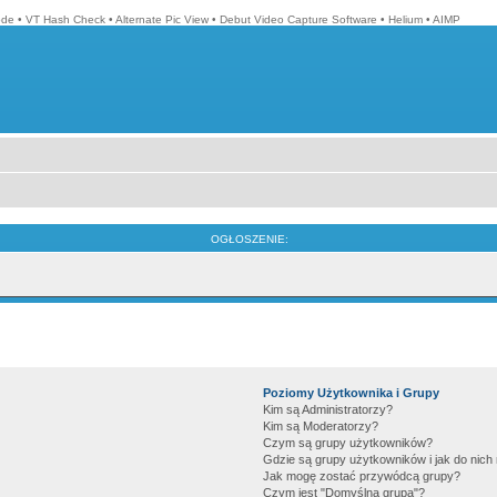
ode
•
VT Hash Check
•
Alternate Pic View
•
Debut Video Capture Software
•
Helium
•
AIMP
OGŁOSZENIE:
Poziomy Użytkownika i Grupy
Kim są Administratorzy?
Kim są Moderatorzy?
Czym są grupy użytkowników?
Gdzie są grupy użytkowników i jak do nic
Jak mogę zostać przywódcą grupy?
Czym jest "Domyślna grupa"?