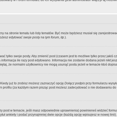
dowany w Forum formularz do ich wysyłania (jeśli administrator włączył tą możliw
zny na stronie tematu lub listy tematów. Być może będziesz musiał się zarejestr
żesz edytować swoje posty na tym forum, itp.
).
 tylko swoje posty. Aby zmienić post (czasem jest to możliwe tylko przez jakiś cz
informacja ile razy post edytowano. Informacja nie zostanie dodana jeżeli nikt je
iętaj, że normalni użytkownicy nie mogą usunąć postu jeżeli w temacie ktoś dopisał
 Kiedy już to zrobisz możesz zaznaczyć opcję
Dołącz podpis
przy formularzu wysy
m profilu (za każdym razem pisząc post możesz zadecydować o nie dodawaniu do 
wszy post w temacie, jeśli masz odpowiednie uprawnienia) powinieneś widzieć formu
uł ankiety i podać przynajmniej dwie opcje (każdą opcję wpisujesz w nowej linii).