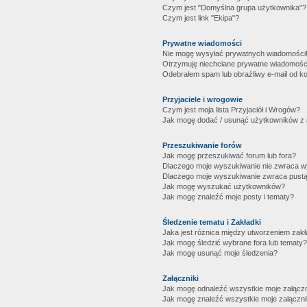
Czym jest "Domyślna grupa użytkownika"?
Czym jest link "Ekipa"?
Prywatne wiadomości
Nie mogę wysyłać prywatnych wiadomości
Otrzymuję niechciane prywatne wiadomośc
Odebrałem spam lub obraźliwy e-mail od ko
Przyjaciele i wrogowie
Czym jest moja lista Przyjaciół i Wrogów?
Jak mogę dodać / usunąć użytkowników z mo
Przeszukiwanie forów
Jak mogę przeszukiwać forum lub fora?
Dlaczego moje wyszukiwanie nie zwraca 
Dlaczego moje wyszukiwanie zwraca pustą
Jak mogę wyszukać użytkowników?
Jak mogę znaleźć moje posty i tematy?
Śledzenie tematu i Zakładki
Jaka jest różnica między utworzeniem zakł
Jak mogę śledzić wybrane fora lub tematy?
Jak mogę usunąć moje śledzenia?
Załączniki
Jak mogę odnaleźć wszystkie moje załączn
Jak mogę znaleźć wszystkie moje załączni