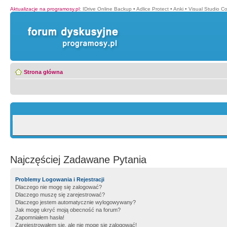
Aktualizacje na programosy.pl
:
IDrive Online Backup
•
Adlice Protect
•
Anki
•
Visual Studio C
Strona główna
Najczęściej Zadawane Pytania
Problemy Logowania i Rejestracji
Dlaczego nie mogę się zalogować?
Dlaczego muszę się zarejestrować?
Dlaczego jestem automatycznie wylogowywany?
Jak mogę ukryć moją obecność na forum?
Zapomniałem hasła!
Zarejestrowałem się, ale nie mogę się zalogować!