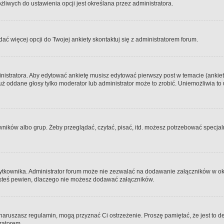
iwych do ustawienia opcji jest określana przez administratora.
dać więcej opcji do Twojej ankiety skontaktuj się z administratorem forum.
nistratora. Aby edytować ankietę musisz edytować pierwszy post w temacie (ankieta
y już oddane głosy tylko moderator lub administrator może to zrobić. Uniemożliwia
ków albo grup. Żeby przeglądać, czytać, pisać, itd. możesz potrzebować specjalny
ytkownika. Administrator forum może nie zezwalać na dodawanie załączników w o
 jesteś pewien, dlaczego nie możesz dodawać załączników.
e naruszasz regulamin, mogą przyznać Ci ostrzeżenie. Proszę pamiętać, że jest to d
tratorem.