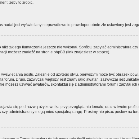
ment, żeby to zrobić.
zas nadal jest wyświetlany nieprawdłowo to prawdopodobnie źle ustawiony jest zega
ikt takiego tłumaczenia jeszcze nie wykonał. Spróbuj zapytać administratora czy m
acji możesz znaleźć na stronie phpBB (link znajdziesz w stopce).
 wyświetlania postu. Zależnie od użytego stylu, pierwszym może być obrazek pow
 na forum. Drugi, zazwyczaj większy, jest znany jako awatar i zazwyczaj jest unik
ie możesz używać awatarów, skontaktuj się z administratorami forum i zapytaj ich 
pojawia się pod nazwą użytkownika przy przeglądaniu tematu, oraz w twoim profilu
zy czy administratorzy mogą mieć specjalną rangę. Prosimy nie pisać postów na for