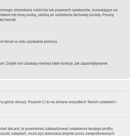
semnego zezwolenia rodziców lub prawnych opiekunów, zezwalające na
awnikiem lub inną osobą, zdolną do udzielenia fachowej porady. Proszę
j kwestii.
orem forum w celu uzyskania pomocy.
. Dzięki nim działają również takie funkcje, jak zapamiętywanie
a górze strony). Pozwoli Ci to na zmianę wszystkich Twoich ustawień i
li tak jest, to powinieneś zaktualizować ustawienia twojego profilu,
większość ustawień, może być dokonana jedynie przez zarejestrowanych