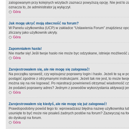
zalogowanym przy kolejnych wizytach zaznacz powyższą opcję. Nie jest to zal
oznacza to, że administrator ją wyłączył.
Góra
Jak mogę ukryć moją obecność na forum?
W Panelu użytkownika (UCP) w zakładce “Ustawienia Forum” znajdziesz opcję 
zliczany jako użytkownik ukryty.
Góra
Zapomniałem hasła!
Nie martw się! Jeśli twoje hasło nie może byc odzyskane, istnieje możliwość z
Góra
Zarejestrowałem się, ale nie mogę się zalogować!
Na początku sprawdź, czy wpisujesz poprawny login i hasło. Jeżeli te są w 
postąpić zgodnie z otrzymanymi instrukcjami. Jeżeli tak nie jest, to może 
można się na nie logować. Po rejestracji powinieneś otrzymać wiadomość czy 
że podałeś poprawny adres? Jednym z powodów wykorzystania aktywacji je
Góra
Zarejestrowałem się kiedyś, ale nie mogę się już zalogować!
Prawdopodobny powód tego to: wprowadzasz błędna nazwę użytkownika lub hasł
usunięte to być może nie pisałeś żadnych postów na forum? Zazwyczaj na fo
do dyskusji na forum.
Góra