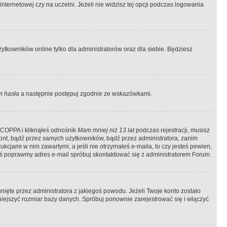
ternetowej czy na uczelni. Jeżeli nie widzisz tej opcji podczas logowania
tkowników online tylko dla administratorów oraz dla siebie. Będziesz
 hasła
a następnie postępuj zgodnie ze wskazówkami.
e COPPA i kliknąłeś odnośnik
Mam mniej niż 13 lat
podczas rejestracji, musisz
kont, bądź przez samych użytkowników, bądź przez administratora, zanim
cjami w nim zawartymi, a jeśli nie otrzymałeś e-maila, to czy jesteś pewien,
ś poprawmy adres e-mail spróbuj skontaktować się z administratorem Forum.
ięte przez administratora z jakiegoś powodu. Jeżeli Twoje konto zostało
iejszyć rozmiar bazy danych. Spróbuj ponownie zarejestrować się i włączyć