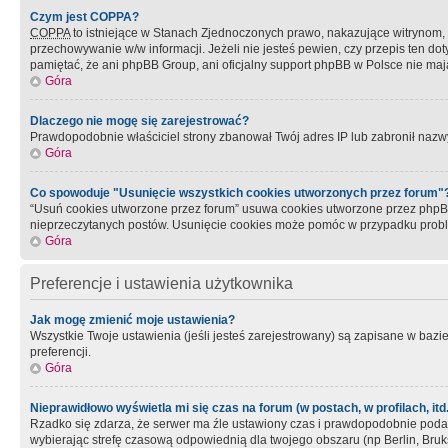
Czym jest COPPA?
COPPA
to istniejące w Stanach Zjednoczonych prawo, nakazujące witrynom
przechowywanie w/w informacji. Jeżeli nie jesteś pewien, czy przepis ten dot
pamiętać, że ani phpBB Group, ani oficjalny support phpBB w Polsce nie mają
Góra
Dlaczego nie mogę się zarejestrować?
Prawdopodobnie właściciel strony zbanował Twój adres IP lub zabronił nazwy 
Góra
Co spowoduje "Usunięcie wszystkich cookies utworzonych przez forum"
“Usuń cookies utworzone przez forum” usuwa cookies utworzone przez phpBB3
nieprzeczytanych postów. Usunięcie cookies może pomóc w przypadku pro
Góra
Preferencje i ustawienia użytkownika
Jak mogę zmienić moje ustawienia?
Wszystkie Twoje ustawienia (jeśli jesteś zarejestrowany) są zapisane w bazie 
preferencji.
Góra
Nieprawidłowo wyświetla mi się czas na forum (w postach, w profilach, itd.
Rzadko się zdarza, że serwer ma źle ustawiony czas i prawdopodobnie podane 
wybierając strefę czasową odpowiednią dla twojego obszaru (np Berlin, Bruk