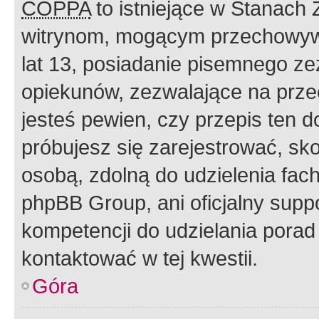
COPPA
to istniejące w Stanach
witrynom, mogącym przechowywa
lat 13, posiadanie pisemnego z
opiekunów, zezwalające na przec
jesteś pewien, czy przepis ten do
próbujesz się zarejestrować, sko
osobą, zdolną do udzielenia fac
phpBB Group, ani oficjalny supp
kompetencji do udzielania porad 
kontaktować w tej kwestii.
Góra