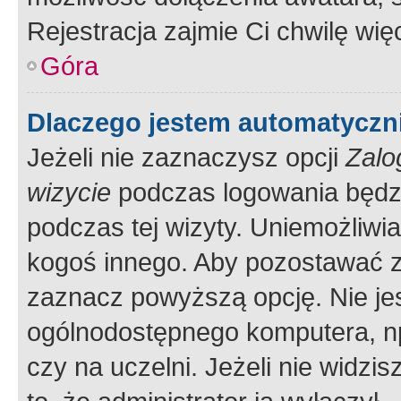
Rejestracja zajmie Ci chwilę wi
Góra
Dlaczego jestem automatycz
Jeżeli nie zaznaczysz opcji
Zalo
wizycie
podczas logowania będzi
podczas tej wizyty. Uniemożliwi
kogoś innego. Aby pozostawać 
zaznacz powyższą opcję. Nie jes
ogólnodostępnego komputera, np.
czy na uczelni. Jeżeli nie widzi