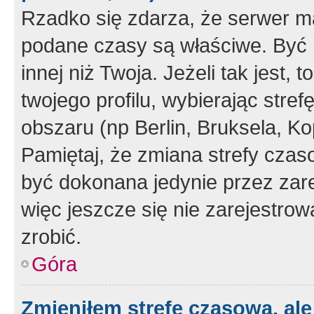
Rzadko się zdarza, że serwer m
podane czasy są właściwe. Być 
innej niż Twoja. Jeżeli tak jest,
twojego profilu, wybierając str
obszaru (np Berlin, Bruksela, Ko
Pamiętaj, że zmiana strefy czas
być dokonana jedynie przez zar
więc jeszcze się nie zarejestrow
zrobić.
Góra
Zmieniłem strefę czasową, ale