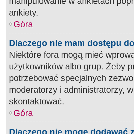
manipulowanie w ankietach popr
ankiety.
Góra
Dlaczego nie mam dostępu d
Niektóre fora mogą mieć wprowa
użytkowników albo grup. Żeby pr
potrzebować specjalnych zezwole
moderatorzy i administratorzy, w
skontaktować.
Góra
Dlaczego nie mogę dodawać 