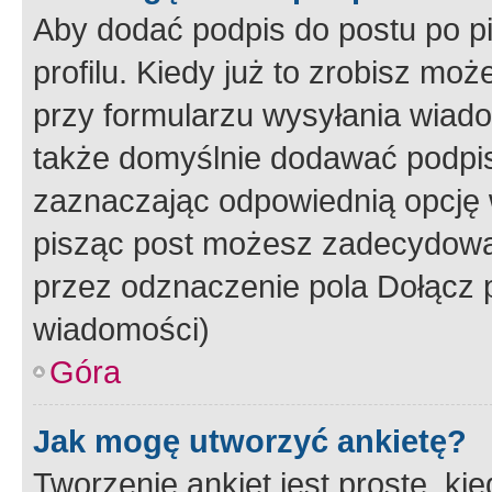
Aby dodać podpis do postu po 
profilu. Kiedy już to zrobisz m
przy formularzu wysyłania wiad
także domyślnie dodawać podpi
zaznaczając odpowiednią opcję 
pisząc post możesz zadecydowa
przez odznaczenie pola Dołącz 
wiadomości)
Góra
Jak mogę utworzyć ankietę?
Tworzenie ankiet jest proste, ki