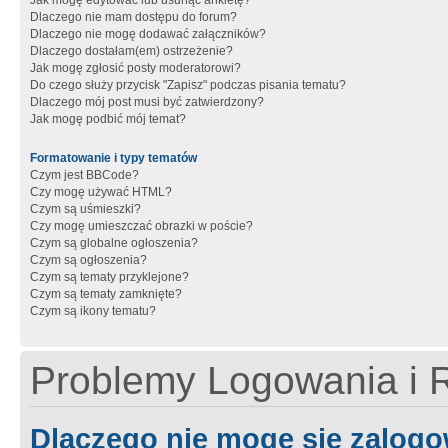
Jak mogę edytować lub usunąć ankietę?
Dlaczego nie mam dostępu do forum?
Dlaczego nie mogę dodawać załączników?
Dlaczego dostałam(em) ostrzeżenie?
Jak mogę zgłosić posty moderatorowi?
Do czego służy przycisk "Zapisz" podczas pisania tematu?
Dlaczego mój post musi być zatwierdzony?
Jak mogę podbić mój temat?
Formatowanie i typy tematów
Czym jest BBCode?
Czy mogę używać HTML?
Czym są uśmieszki?
Czy mogę umieszczać obrazki w poście?
Czym są globalne ogłoszenia?
Czym są ogłoszenia?
Czym są tematy przyklejone?
Czym są tematy zamknięte?
Czym są ikony tematu?
Problemy Logowania i R
Dlaczego nie mogę się zalog