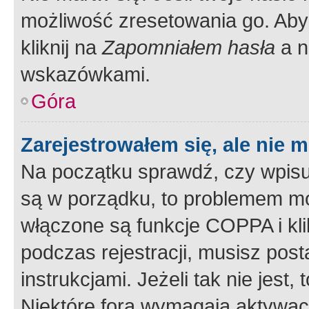
możliwość zresetowania go. Aby 
kliknij na
Zapomniałem hasła
a n
wskazówkami.
Góra
Zarejestrowałem się, ale nie 
Na początku sprawdź, czy wpisuj
są w porządku, to problemem mo
włączone są funkcje COPPA i kl
podczas rejestracji, musisz pos
instrukcjami. Jeżeli tak nie jes
Niektóre fora wymagają aktywac