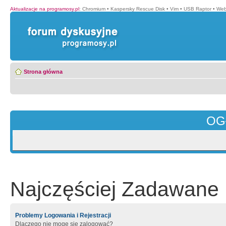
Aktualizacje na programosy.pl
:
Chromium
•
Kaspersky Rescue Disk
•
Vim
•
USB Raptor
•
Web
Strona główna
OG
Najczęściej Zadawane 
Problemy Logowania i Rejestracji
Dlaczego nie mogę się zalogować?