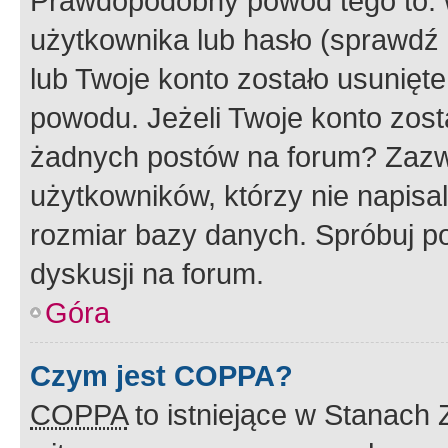
Prawdopodobny powód tego to:
użytkownika lub hasło (sprawdź e
lub Twoje konto zostało usunięte
powodu. Jeżeli Twoje konto zost
żadnych postów na forum? Zazw
użytkowników, którzy nie napisa
rozmiar bazy danych. Spróbuj po
dyskusji na forum.
Góra
Czym jest COPPA?
COPPA
to istniejące w Stanach