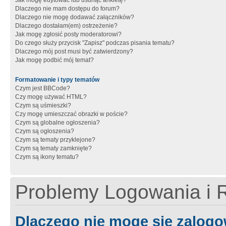
Jak mogę edytować lub usunąć ankietę?
Dlaczego nie mam dostępu do forum?
Dlaczego nie mogę dodawać załączników?
Dlaczego dostałam(em) ostrzeżenie?
Jak mogę zgłosić posty moderatorowi?
Do czego służy przycisk "Zapisz" podczas pisania tematu?
Dlaczego mój post musi być zatwierdzony?
Jak mogę podbić mój temat?
Formatowanie i typy tematów
Czym jest BBCode?
Czy mogę używać HTML?
Czym są uśmieszki?
Czy mogę umieszczać obrazki w poście?
Czym są globalne ogłoszenia?
Czym są ogłoszenia?
Czym są tematy przyklejone?
Czym są tematy zamknięte?
Czym są ikony tematu?
Problemy Logowania i R
Dlaczego nie mogę się zalog