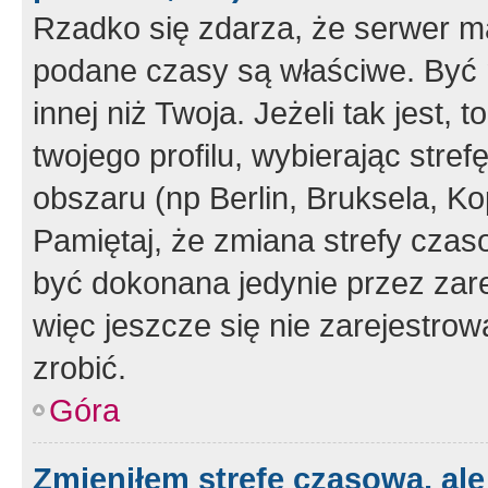
Rzadko się zdarza, że serwer m
podane czasy są właściwe. Być 
innej niż Twoja. Jeżeli tak jest,
twojego profilu, wybierając str
obszaru (np Berlin, Bruksela, Ko
Pamiętaj, że zmiana strefy czas
być dokonana jedynie przez zar
więc jeszcze się nie zarejestrow
zrobić.
Góra
Zmieniłem strefę czasową, ale