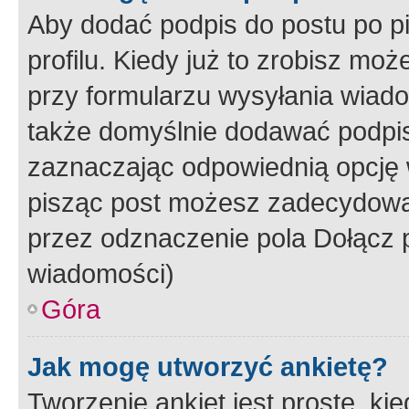
Aby dodać podpis do postu po 
profilu. Kiedy już to zrobisz m
przy formularzu wysyłania wiad
także domyślnie dodawać podpi
zaznaczając odpowiednią opcję 
pisząc post możesz zadecydowa
przez odznaczenie pola Dołącz 
wiadomości)
Góra
Jak mogę utworzyć ankietę?
Tworzenie ankiet jest proste, ki