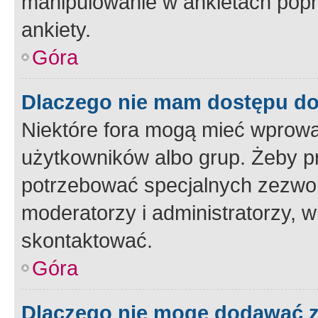
manipulowanie w ankietach popr
ankiety.
Góra
Dlaczego nie mam dostępu d
Niektóre fora mogą mieć wprowa
użytkowników albo grup. Żeby pr
potrzebować specjalnych zezwole
moderatorzy i administratorzy, w
skontaktować.
Góra
Dlaczego nie mogę dodawać 