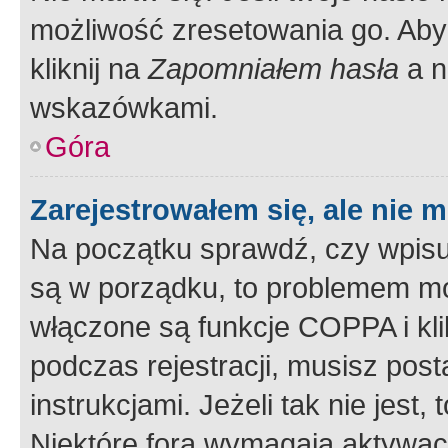
możliwość zresetowania go. Aby 
kliknij na
Zapomniałem hasła
a n
wskazówkami.
Góra
Zarejestrowałem się, ale nie 
Na początku sprawdź, czy wpisuj
są w porządku, to problemem mo
włączone są funkcje COPPA i kl
podczas rejestracji, musisz pos
instrukcjami. Jeżeli tak nie jes
Niektóre fora wymagają aktywac