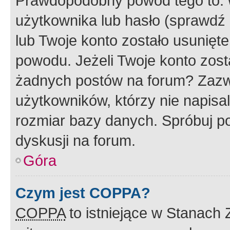
Prawdopodobny powód tego to:
użytkownika lub hasło (sprawdź e
lub Twoje konto zostało usunięte
powodu. Jeżeli Twoje konto zost
żadnych postów na forum? Zazw
użytkowników, którzy nie napisa
rozmiar bazy danych. Spróbuj po
dyskusji na forum.
Góra
Czym jest COPPA?
COPPA
to istniejące w Stanach