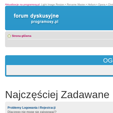
Aktualizacje na programosy.pl
:
Light Image Resizer
•
Rename Master
•
Helium
•
Opera
•
Chr
Strona główna
OG
Najczęściej Zadawane 
Problemy Logowania i Rejestracji
Dlaczego nie mogę się zalogować?