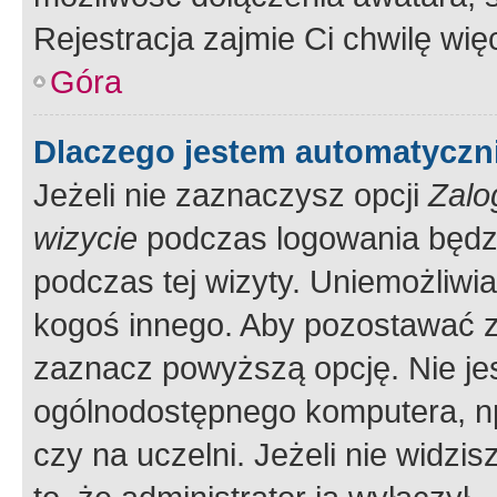
Rejestracja zajmie Ci chwilę wi
Góra
Dlaczego jestem automatycz
Jeżeli nie zaznaczysz opcji
Zalo
wizycie
podczas logowania będzi
podczas tej wizyty. Uniemożliwi
kogoś innego. Aby pozostawać 
zaznacz powyższą opcję. Nie jes
ogólnodostępnego komputera, np.
czy na uczelni. Jeżeli nie widzi