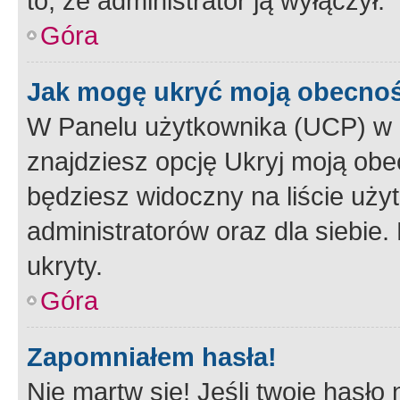
to, że administrator ją wyłączył.
Góra
Jak mogę ukryć moją obecno
W Panelu użytkownika (UCP) w 
znajdziesz opcję Ukryj moją obe
będziesz widoczny na liście użyt
administratorów oraz dla siebie.
ukryty.
Góra
Zapomniałem hasła!
Nie martw się! Jeśli twoje hasło