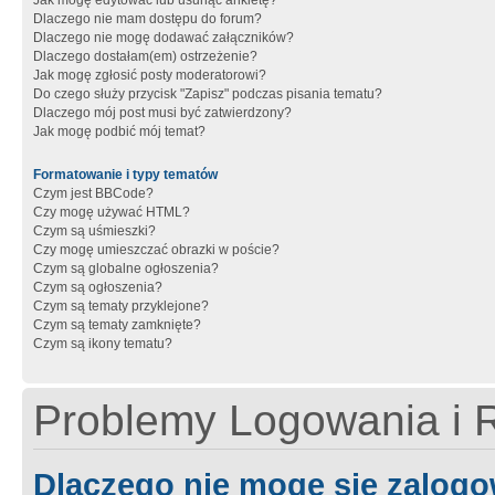
Jak mogę edytować lub usunąć ankietę?
Dlaczego nie mam dostępu do forum?
Dlaczego nie mogę dodawać załączników?
Dlaczego dostałam(em) ostrzeżenie?
Jak mogę zgłosić posty moderatorowi?
Do czego służy przycisk "Zapisz" podczas pisania tematu?
Dlaczego mój post musi być zatwierdzony?
Jak mogę podbić mój temat?
Formatowanie i typy tematów
Czym jest BBCode?
Czy mogę używać HTML?
Czym są uśmieszki?
Czy mogę umieszczać obrazki w poście?
Czym są globalne ogłoszenia?
Czym są ogłoszenia?
Czym są tematy przyklejone?
Czym są tematy zamknięte?
Czym są ikony tematu?
Problemy Logowania i R
Dlaczego nie mogę się zalog