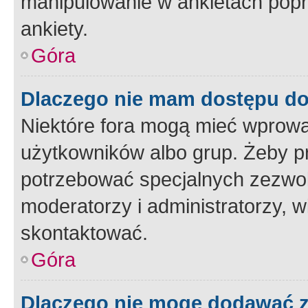
manipulowanie w ankietach popr
ankiety.
Góra
Dlaczego nie mam dostępu d
Niektóre fora mogą mieć wprowa
użytkowników albo grup. Żeby pr
potrzebować specjalnych zezwole
moderatorzy i administratorzy, w
skontaktować.
Góra
Dlaczego nie mogę dodawać 