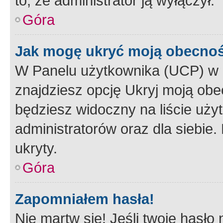
to, że administrator ją wyłączył.
Góra
Jak mogę ukryć moją obecno
W Panelu użytkownika (UCP) w 
znajdziesz opcję Ukryj moją obe
będziesz widoczny na liście użyt
administratorów oraz dla siebie.
ukryty.
Góra
Zapomniałem hasła!
Nie martw się! Jeśli twoje hasło