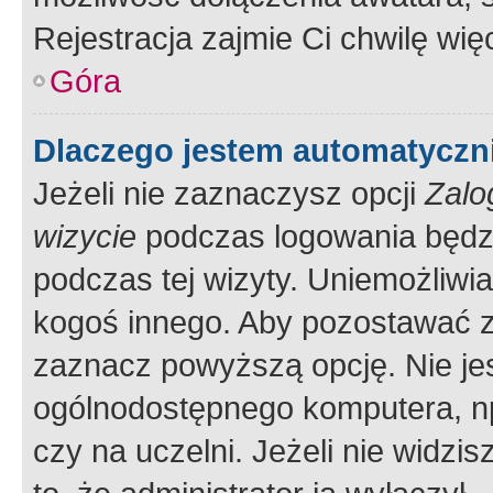
Rejestracja zajmie Ci chwilę wi
Góra
Dlaczego jestem automatycz
Jeżeli nie zaznaczysz opcji
Zalo
wizycie
podczas logowania będzi
podczas tej wizyty. Uniemożliwi
kogoś innego. Aby pozostawać 
zaznacz powyższą opcję. Nie jes
ogólnodostępnego komputera, np.
czy na uczelni. Jeżeli nie widzi