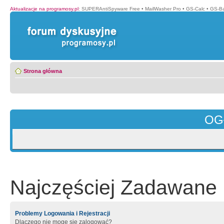
Aktualizacje na programosy.pl
:
SUPERAntiSpyware Free
•
MailWasher Pro
•
GS-Calc
•
GS-B
Strona główna
OG
Najczęściej Zadawane 
Problemy Logowania i Rejestracji
Dlaczego nie mogę się zalogować?