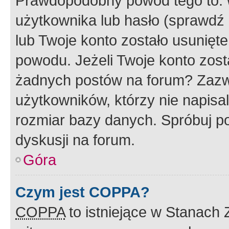
Prawdopodobny powód tego to:
użytkownika lub hasło (sprawdź e
lub Twoje konto zostało usunięte
powodu. Jeżeli Twoje konto zost
żadnych postów na forum? Zazw
użytkowników, którzy nie napisa
rozmiar bazy danych. Spróbuj po
dyskusji na forum.
Góra
Czym jest COPPA?
COPPA
to istniejące w Stanach