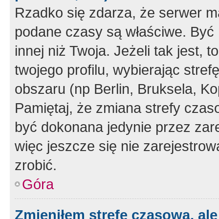
Rzadko się zdarza, że serwer m
podane czasy są właściwe. Być 
innej niż Twoja. Jeżeli tak jest,
twojego profilu, wybierając str
obszaru (np Berlin, Bruksela, Ko
Pamiętaj, że zmiana strefy czas
być dokonana jedynie przez zar
więc jeszcze się nie zarejestrow
zrobić.
Góra
Zmieniłem strefę czasową, ale