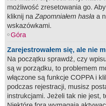
możliwość zresetowania go. Aby 
kliknij na
Zapomniałem hasła
a n
wskazówkami.
Góra
Zarejestrowałem się, ale nie 
Na początku sprawdź, czy wpisuj
są w porządku, to problemem mo
włączone są funkcje COPPA i kl
podczas rejestracji, musisz pos
instrukcjami. Jeżeli tak nie jes
Niektóre fora wymagają aktywac