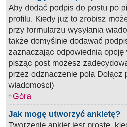
Aby dodać podpis do postu po 
profilu. Kiedy już to zrobisz m
przy formularzu wysyłania wiad
także domyślnie dodawać podpi
zaznaczając odpowiednią opcję 
pisząc post możesz zadecydowa
przez odznaczenie pola Dołącz 
wiadomości)
Góra
Jak mogę utworzyć ankietę?
Tworzenie ankiet jest proste, ki