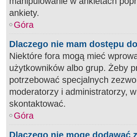
manipulowanie w ankietach popr
ankiety.
Góra
Dlaczego nie mam dostępu d
Niektóre fora mogą mieć wprowa
użytkowników albo grup. Żeby pr
potrzebować specjalnych zezwole
moderatorzy i administratorzy, w
skontaktować.
Góra
Dlaczego nie mogę dodawać 