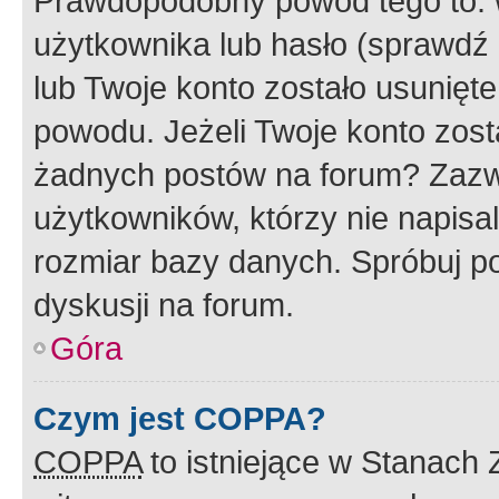
Prawdopodobny powód tego to:
użytkownika lub hasło (sprawdź e
lub Twoje konto zostało usunięte
powodu. Jeżeli Twoje konto zost
żadnych postów na forum? Zazw
użytkowników, którzy nie napisa
rozmiar bazy danych. Spróbuj po
dyskusji na forum.
Góra
Czym jest COPPA?
COPPA
to istniejące w Stanach