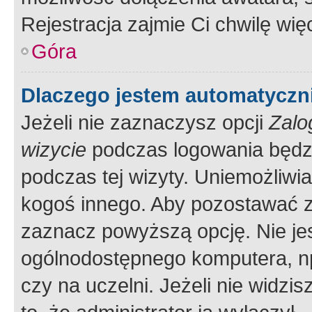
Rejestracja zajmie Ci chwilę wi
Góra
Dlaczego jestem automatycz
Jeżeli nie zaznaczysz opcji
Zalo
wizycie
podczas logowania będzi
podczas tej wizyty. Uniemożliwi
kogoś innego. Aby pozostawać 
zaznacz powyższą opcję. Nie jes
ogólnodostępnego komputera, np.
czy na uczelni. Jeżeli nie widzi