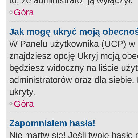
to, że administrator ją wyłączył.
Góra
Jak mogę ukryć moją obecno
W Panelu użytkownika (UCP) w 
znajdziesz opcję Ukryj moją obe
będziesz widoczny na liście użyt
administratorów oraz dla siebie.
ukryty.
Góra
Zapomniałem hasła!
Nie martw się! Jeśli twoje hasło