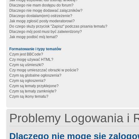
Jak mogę edytować lub usunąć ankietę?
Dlaczego nie mam dostępu do forum?
Dlaczego nie mogę dodawać załączników?
Dlaczego dostałam(em) ostrzeżenie?
Jak mogę zgłosić posty moderatorowi?
Do czego służy przycisk "Zapisz" podczas pisania tematu?
Dlaczego mój post musi być zatwierdzony?
Jak mogę podbić mój temat?
Formatowanie i typy tematów
Czym jest BBCode?
Czy mogę używać HTML?
Czym są uśmieszki?
Czy mogę umieszczać obrazki w poście?
Czym są globalne ogłoszenia?
Czym są ogłoszenia?
Czym są tematy przyklejone?
Czym są tematy zamknięte?
Czym są ikony tematu?
Problemy Logowania i R
Dlaczego nie mogę się zalog