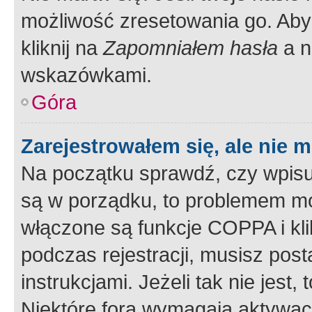
możliwość zresetowania go. Aby 
kliknij na
Zapomniałem hasła
a n
wskazówkami.
Góra
Zarejestrowałem się, ale nie 
Na początku sprawdź, czy wpisuj
są w porządku, to problemem mo
włączone są funkcje COPPA i kl
podczas rejestracji, musisz pos
instrukcjami. Jeżeli tak nie jes
Niektóre fora wymagają aktywac