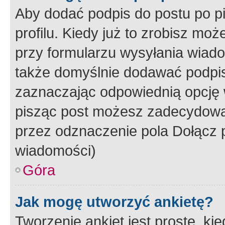
Aby dodać podpis do postu po 
profilu. Kiedy już to zrobisz m
przy formularzu wysyłania wiad
także domyślnie dodawać podpi
zaznaczając odpowiednią opcję 
pisząc post możesz zadecydowa
przez odznaczenie pola Dołącz 
wiadomości)
Góra
Jak mogę utworzyć ankietę?
Tworzenie ankiet jest proste, ki