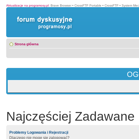
Aktualizacje na programosy.pl
:
Brave Browser
•
CrossFTP Portable
•
CrossFTP
•
System Mec
Strona główna
OG
Najczęściej Zadawane 
Problemy Logowania i Rejestracji
Dlaczego nie mogę się zalogować?