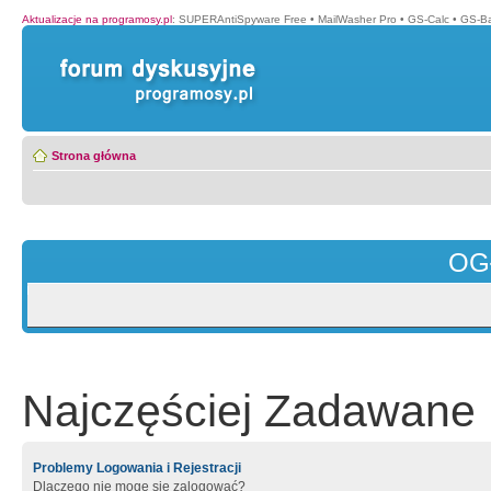
Aktualizacje na programosy.pl
:
SUPERAntiSpyware Free
•
MailWasher Pro
•
GS-Calc
•
GS-B
Strona główna
OG
Najczęściej Zadawane 
Problemy Logowania i Rejestracji
Dlaczego nie mogę się zalogować?