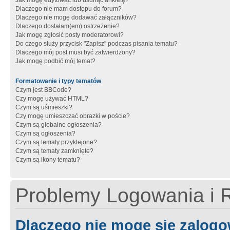
Jak mogę edytować lub usunąć ankietę?
Dlaczego nie mam dostępu do forum?
Dlaczego nie mogę dodawać załączników?
Dlaczego dostałam(em) ostrzeżenie?
Jak mogę zgłosić posty moderatorowi?
Do czego służy przycisk "Zapisz" podczas pisania tematu?
Dlaczego mój post musi być zatwierdzony?
Jak mogę podbić mój temat?
Formatowanie i typy tematów
Czym jest BBCode?
Czy mogę używać HTML?
Czym są uśmieszki?
Czy mogę umieszczać obrazki w poście?
Czym są globalne ogłoszenia?
Czym są ogłoszenia?
Czym są tematy przyklejone?
Czym są tematy zamknięte?
Czym są ikony tematu?
Problemy Logowania i R
Dlaczego nie mogę się zalog