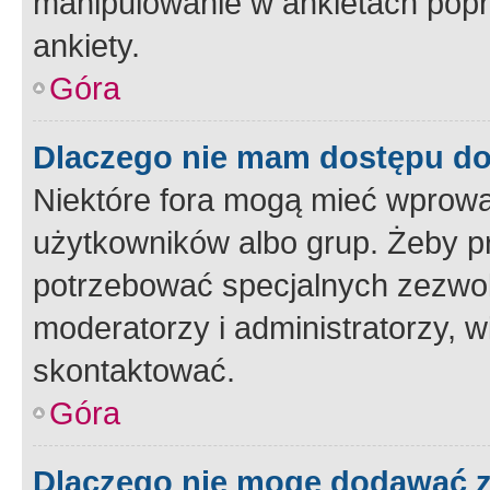
manipulowanie w ankietach popr
ankiety.
Góra
Dlaczego nie mam dostępu d
Niektóre fora mogą mieć wprowa
użytkowników albo grup. Żeby pr
potrzebować specjalnych zezwole
moderatorzy i administratorzy, w
skontaktować.
Góra
Dlaczego nie mogę dodawać 