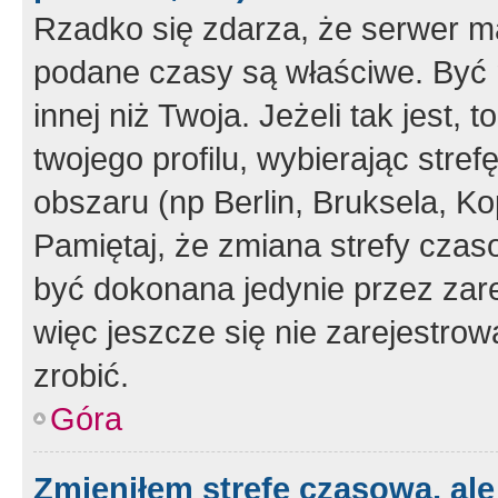
Rzadko się zdarza, że serwer m
podane czasy są właściwe. Być 
innej niż Twoja. Jeżeli tak jest,
twojego profilu, wybierając str
obszaru (np Berlin, Bruksela, Ko
Pamiętaj, że zmiana strefy czas
być dokonana jedynie przez zar
więc jeszcze się nie zarejestrow
zrobić.
Góra
Zmieniłem strefę czasową, ale