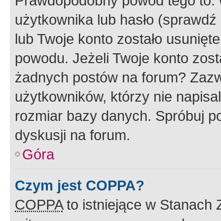
Prawdopodobny powód tego to:
użytkownika lub hasło (sprawdź e
lub Twoje konto zostało usunięte
powodu. Jeżeli Twoje konto zost
żadnych postów na forum? Zazw
użytkowników, którzy nie napisa
rozmiar bazy danych. Spróbuj po
dyskusji na forum.
Góra
Czym jest COPPA?
COPPA
to istniejące w Stanach