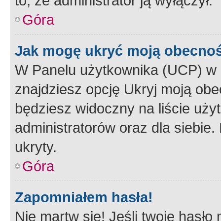
to, że administrator ją wyłączył.
Góra
Jak mogę ukryć moją obecno
W Panelu użytkownika (UCP) w 
znajdziesz opcję Ukryj moją obe
będziesz widoczny na liście użyt
administratorów oraz dla siebie.
ukryty.
Góra
Zapomniałem hasła!
Nie martw się! Jeśli twoje hasło