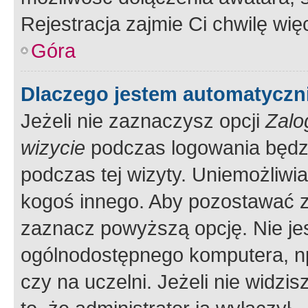
Rejestracja zajmie Ci chwilę wi
Góra
Dlaczego jestem automatycz
Jeżeli nie zaznaczysz opcji
Zalo
wizycie
podczas logowania będzi
podczas tej wizyty. Uniemożliwi
kogoś innego. Aby pozostawać 
zaznacz powyższą opcję. Nie jes
ogólnodostępnego komputera, np.
czy na uczelni. Jeżeli nie widzi