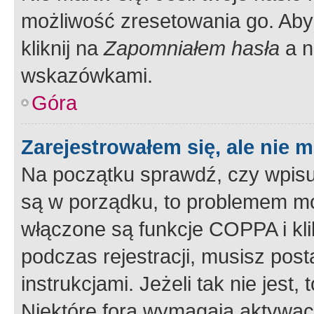
możliwość zresetowania go. Aby 
kliknij na
Zapomniałem hasła
a n
wskazówkami.
Góra
Zarejestrowałem się, ale nie 
Na początku sprawdź, czy wpisuj
są w porządku, to problemem mo
włączone są funkcje COPPA i kl
podczas rejestracji, musisz pos
instrukcjami. Jeżeli tak nie jes
Niektóre fora wymagają aktywac