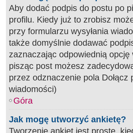
Aby dodać podpis do postu po 
profilu. Kiedy już to zrobisz m
przy formularzu wysyłania wiad
także domyślnie dodawać podpi
zaznaczając odpowiednią opcję 
pisząc post możesz zadecydowa
przez odznaczenie pola Dołącz 
wiadomości)
Góra
Jak mogę utworzyć ankietę?
Tworzenie ankiet jest proste, ki