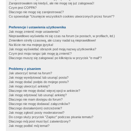
Zarejestrowałem się kiedyś, ale nie mogę się już zalogować!
Czym jest COPPA?
Dlaczego nie mogę się zarejestrować?
Co spowoduje "Usunięcie wszystkich cookies utworzonych przez forum"?
Preferencje i ustawienia użytkownika
Jak mogę zmienić moje ustawienia?
Nieprawidłowo wyświetla mi się czas na forum (w postach, w profilach, itd.)
Zmieniłem strefę czasową, ale czasy nadal są nieprawidłowe!
Na liście nie ma mojego języka!
Jak mogę wyświetlać obrazek pod moją nazwą użytkownika?
Czym jest moja ranga i jak mogę ją zmienić?
Dlaczego muszę się zalogować po kliknięciu w przycisk "e-mail"?
Problemy z pisaniem
Jak utworzyć temat na forum?
Jak mogę wyedytować lub usunąć posta?
Jak mogę dodać podpis do mojego postu?
Jak mogę utworzyć ankietę?
Dlaczego nie mogę dodać więcej opcji w ankiecie?
Jak mogę edytować lub usunąć ankietę?
Dlaczego nie mam dostępu do forum?
Dlaczego nie mogę dodawać załączników?
Dlaczego dostałam(em) ostrzeżenie?
Jak mogę zgłosić posty moderatorowi?
Do czego służy przycisk "Zapisz" podczas pisania tematu?
Dlaczego mój post musi być zatwierdzony?
Jak mogę podbić mój temat?