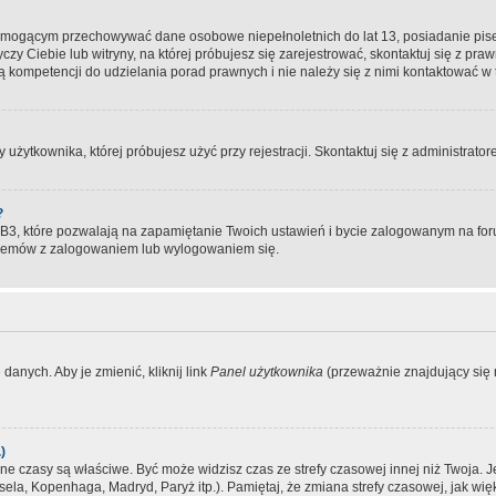
, mogącym przechowywać dane osobowe niepełnoletnich do lat 13, posiadanie pi
yczy Ciebie lub witryny, na której próbujesz się zarejestrować, skontaktuj się z pr
 kompetencji do udzielania porad prawnych i nie należy się z nimi kontaktować w te
użytkownika, której próbujesz użyć przy rejestracji. Skontaktuj się z administrat
?
, które pozwalają na zapamiętanie Twoich ustawień i bycie zalogowanym na forum
blemów z zalogowaniem lub wylogowaniem się.
danych. Aby je zmienić, kliknij link
Panel użytkownika
(przeważnie znajdujący się n
)
czasy są właściwe. Być może widzisz czas ze strefy czasowej innej niż Twoja. Jeże
sela, Kopenhaga, Madryd, Paryż itp.). Pamiętaj, że zmiana strefy czasowej, jak 