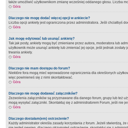
także umożliwić użytkownikom zmianę wcześniej oddanego głosu. Liczba możl
Góra
Dlaczego nie mogę dodać więcej opcji w ankiecie?
Liczba opcji ankiety jest ograniczona przez administratora. Jeśli chciałbyś do
Góra
Jak mogę edytować lub usunąć ankietę?
Tak jak posty, ankiety mogą być zmieniane przez autora, moderatora lub admi
użytkownik może usunąć ankietę lub zmieniać jej opcje, jeśli jednak został
trwania ankiety.
Góra
Dlaczego nie mam dostępu do forum?
Niektóre fora mogą mieć wprowadzone ograniczenia dla określonych użytkowni
więc powinieneś się z nimi skontaktować.
Góra
Dlaczego nie mogę dodawać załączników?
Zezwolenia załączników są przyznawane dla danego forum, grupy lub też uż
mogą wysyłać załączniki. Skontaktuj się z administratorem Forum, jeśli nie
Góra
Dlaczego dostałam(em) ostrzeżenie?
Każdy administrator określa zasady korzystania z forum. Jeżeli stwierdzą, ż
nie jesteś pewien, dlaczego otrzymałeś ostrzeżenie, skontaktuj sie z adminis