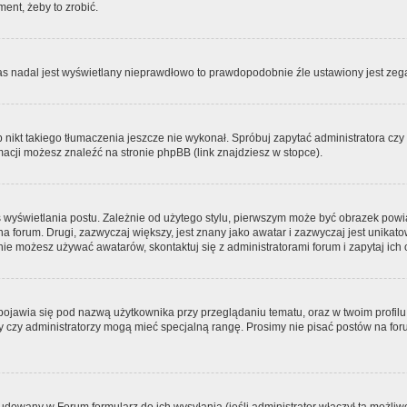
ment, żeby to zrobić.
zas nadal jest wyświetlany nieprawdłowo to prawdopodobnie źle ustawiony jest zega
ikt takiego tłumaczenia jeszcze nie wykonał. Spróbuj zapytać administratora czy m
acji możesz znaleźć na stronie phpBB (link znajdziesz w stopce).
 wyświetlania postu. Zależnie od użytego stylu, pierwszym może być obrazek pow
 na forum. Drugi, zazwyczaj większy, jest znany jako awatar i zazwyczaj jest unik
ie możesz używać awatarów, skontaktuj się z administratorami forum i zapytaj ich 
pojawia się pod nazwą użytkownika przy przeglądaniu tematu, oraz w twoim profilu
zy czy administratorzy mogą mieć specjalną rangę. Prosimy nie pisać postów na for