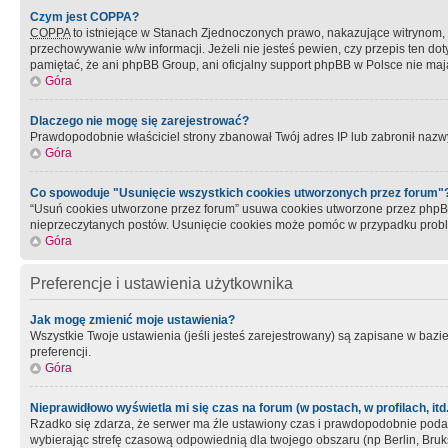
Czym jest COPPA?
COPPA
to istniejące w Stanach Zjednoczonych prawo, nakazujące witrynom
przechowywanie w/w informacji. Jeżeli nie jesteś pewien, czy przepis ten dot
pamiętać, że ani phpBB Group, ani oficjalny support phpBB w Polsce nie mają
Góra
Dlaczego nie mogę się zarejestrować?
Prawdopodobnie właściciel strony zbanował Twój adres IP lub zabronił nazwy 
Góra
Co spowoduje "Usunięcie wszystkich cookies utworzonych przez forum"
“Usuń cookies utworzone przez forum” usuwa cookies utworzone przez phpBB3
nieprzeczytanych postów. Usunięcie cookies może pomóc w przypadku pro
Góra
Preferencje i ustawienia użytkownika
Jak mogę zmienić moje ustawienia?
Wszystkie Twoje ustawienia (jeśli jesteś zarejestrowany) są zapisane w bazie 
preferencji.
Góra
Nieprawidłowo wyświetla mi się czas na forum (w postach, w profilach, itd.
Rzadko się zdarza, że serwer ma źle ustawiony czas i prawdopodobnie podane 
wybierając strefę czasową odpowiednią dla twojego obszaru (np Berlin, Bruk