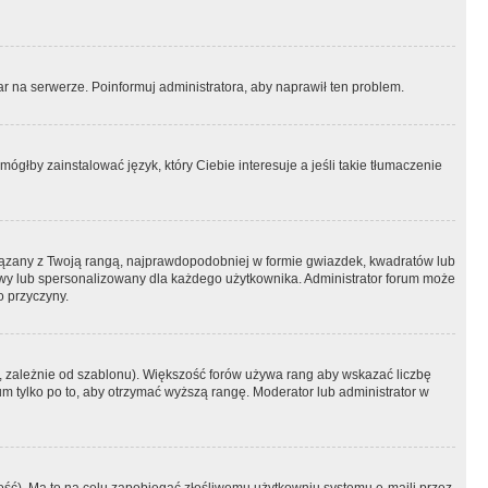
r na serwerze. Poinformuj administratora, aby naprawił ten problem.
ógłby zainstalować język, który Ciebie interesuje a jeśli takie tłumaczenie
iązany z Twoją rangą, najprawdopodobniej w formie gwiazdek, kwadratów lub
atowy lub spersonalizowany dla każdego użytkownika. Administrator forum może
o przyczyny.
, zależnie od szablonu). Większość forów używa rang aby wskazać liczbę
um tylko po to, aby otrzymać wyższą rangę. Moderator lub administrator w