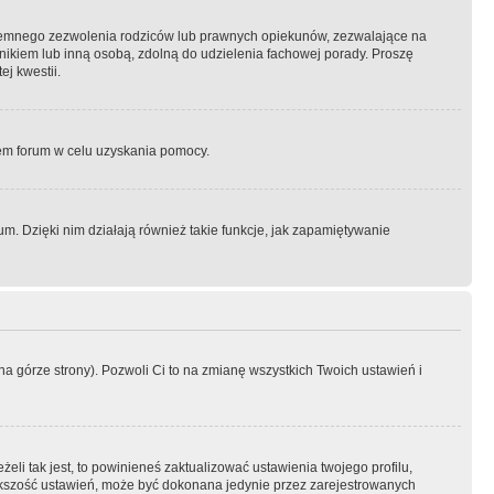
semnego zezwolenia rodziców lub prawnych opiekunów, zezwalające na
awnikiem lub inną osobą, zdolną do udzielenia fachowej porady. Proszę
j kwestii.
orem forum w celu uzyskania pomocy.
. Dzięki nim działają również takie funkcje, jak zapamiętywanie
a górze strony). Pozwoli Ci to na zmianę wszystkich Twoich ustawień i
li tak jest, to powinieneś zaktualizować ustawienia twojego profilu,
większość ustawień, może być dokonana jedynie przez zarejestrowanych