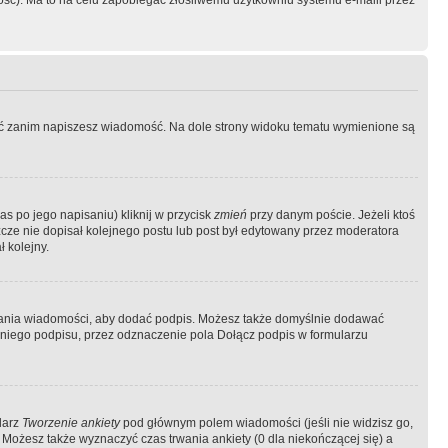
ość). Ma to na celu zapobiegać złośliwemu użytkowniu systemu e-maili przez
ować zanim napiszesz wiadomość. Na dole strony widoku tematu wymienione są
as po jego napisaniu) kliknij w przycisk
zmień
przy danym poście. Jeżeli ktoś
szcze nie dopisał kolejnego postu lub post był edytowany przez moderatora
 kolejny.
łania wiadomości, aby dodać podpis. Możesz także domyślnie dodawać
niego podpisu, przez odznaczenie pola Dołącz podpis w formularzu
larz
Tworzenie ankiety
pod głównym polem wiadomości (jeśli nie widzisz go,
 Możesz także wyznaczyć czas trwania ankiety (0 dla niekończącej się) a