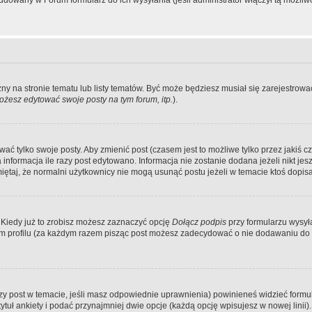
dowany w Forum formularz do ich wysyłania (jeśli administrator włączył tą możliw
zny na stronie tematu lub listy tematów. Być może będziesz musiał się zarejestr
żesz edytować swoje posty na tym forum, itp.
).
 tylko swoje posty. Aby zmienić post (czasem jest to możliwe tylko przez jakiś cz
informacja ile razy post edytowano. Informacja nie zostanie dodana jeżeli nikt je
iętaj, że normalni użytkownicy nie mogą usunąć postu jeżeli w temacie ktoś dopisał
 Kiedy już to zrobisz możesz zaznaczyć opcję
Dołącz podpis
przy formularzu wysy
m profilu (za każdym razem pisząc post możesz zadecydować o nie dodawaniu do 
wszy post w temacie, jeśli masz odpowiednie uprawnienia) powinieneś widzieć formu
uł ankiety i podać przynajmniej dwie opcje (każdą opcję wpisujesz w nowej linii).