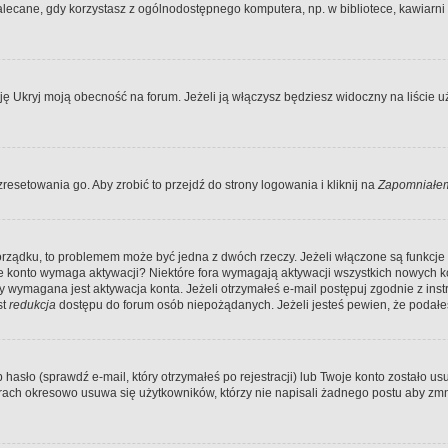
ecane, gdy korzystasz z ogólnodostępnego komputera, np. w bibliotece, kawiarni in
Ukryj moją obecność na forum. Jeżeli ją włączysz będziesz widoczny na liście uży
resetowania go. Aby zrobić to przejdź do strony logowania i kliknij na
Zapomniałem
porządku, to problemem może być jedna z dwóch rzeczy. Jeżeli włączone są funkcj
twoje konto wymaga aktywacji? Niektóre fora wymagają aktywacji wszystkich nowych 
wymagana jest aktywacja konta. Jeżeli otrzymałeś e-mail postępuj zgodnie z instruk
st
redukcja
dostępu do forum osób niepożądanych. Jeżeli jesteś pewien, że podałe
o (sprawdź e-mail, który otrzymałeś po rejestracji) lub Twoje konto zostało usun
rach okresowo usuwa się użytkowników, którzy nie napisali żadnego postu aby zmn