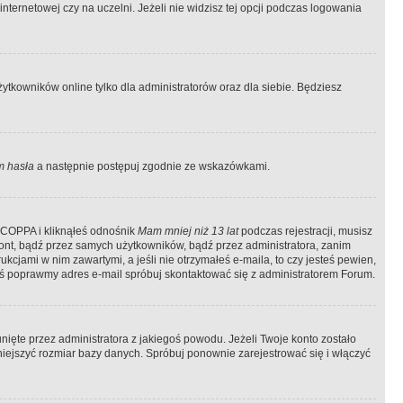
ternetowej czy na uczelni. Jeżeli nie widzisz tej opcji podczas logowania
tkowników online tylko dla administratorów oraz dla siebie. Będziesz
 hasła
a następnie postępuj zgodnie ze wskazówkami.
e COPPA i kliknąłeś odnośnik
Mam mniej niż 13 lat
podczas rejestracji, musisz
kont, bądź przez samych użytkowników, bądź przez administratora, zanim
cjami w nim zawartymi, a jeśli nie otrzymałeś e-maila, to czy jesteś pewien,
ś poprawmy adres e-mail spróbuj skontaktować się z administratorem Forum.
ięte przez administratora z jakiegoś powodu. Jeżeli Twoje konto zostało
iejszyć rozmiar bazy danych. Spróbuj ponownie zarejestrować się i włączyć