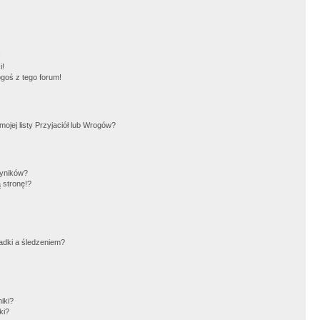
!
i!
goś z tego forum!
jej listy Przyjaciół lub Wrogów?
wyników?
 stronę!?
adki a śledzeniem?
iki?
ki?