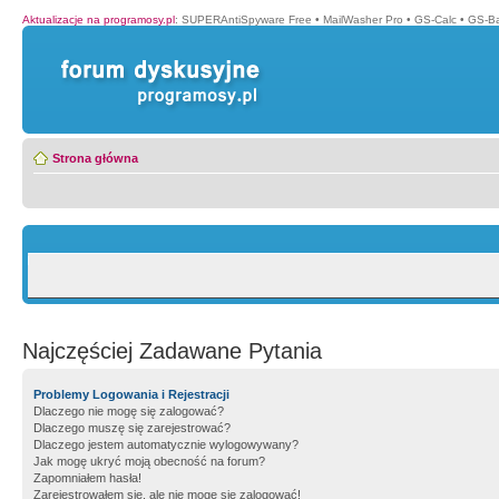
Aktualizacje na programosy.pl
:
SUPERAntiSpyware Free
•
MailWasher Pro
•
GS-Calc
•
GS-B
Strona główna
Najczęściej Zadawane Pytania
Problemy Logowania i Rejestracji
Dlaczego nie mogę się zalogować?
Dlaczego muszę się zarejestrować?
Dlaczego jestem automatycznie wylogowywany?
Jak mogę ukryć moją obecność na forum?
Zapomniałem hasła!
Zarejestrowałem się, ale nie mogę się zalogować!