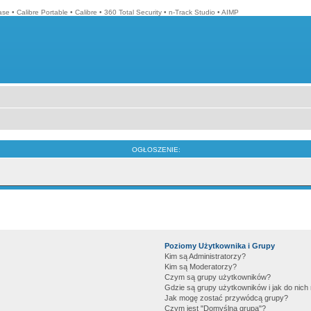
ase
•
Calibre Portable
•
Calibre
•
360 Total Security
•
n-Track Studio
•
AIMP
OGŁOSZENIE:
Poziomy Użytkownika i Grupy
Kim są Administratorzy?
Kim są Moderatorzy?
Czym są grupy użytkowników?
Gdzie są grupy użytkowników i jak do nic
Jak mogę zostać przywódcą grupy?
Czym jest "Domyślna grupa"?