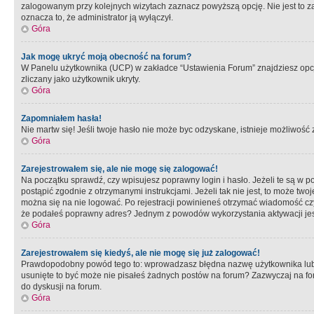
zalogowanym przy kolejnych wizytach zaznacz powyższą opcję. Nie jest to zal
oznacza to, że administrator ją wyłączył.
Góra
Jak mogę ukryć moją obecność na forum?
W Panelu użytkownika (UCP) w zakładce “Ustawienia Forum” znajdziesz opcję 
zliczany jako użytkownik ukryty.
Góra
Zapomniałem hasła!
Nie martw się! Jeśli twoje hasło nie może byc odzyskane, istnieje możliwość z
Góra
Zarejestrowałem się, ale nie mogę się zalogować!
Na początku sprawdź, czy wpisujesz poprawny login i hasło. Jeżeli te są w 
postąpić zgodnie z otrzymanymi instrukcjami. Jeżeli tak nie jest, to może 
można się na nie logować. Po rejestracji powinieneś otrzymać wiadomość czy 
że podałeś poprawny adres? Jednym z powodów wykorzystania aktywacji je
Góra
Zarejestrowałem się kiedyś, ale nie mogę się już zalogować!
Prawdopodobny powód tego to: wprowadzasz błędna nazwę użytkownika lub hasł
usunięte to być może nie pisałeś żadnych postów na forum? Zazwyczaj na fo
do dyskusji na forum.
Góra