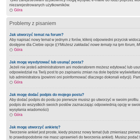
Tylko zarejestrowani użytkownicy mogą wysyłać e-maile do ludzi poprzez wbu
niezarejestrowanych użytkowników.
Góra
Problemy z pisaniem
Jak utworzyć temat na forum?
Aby napisać nowy temat w jednym z forów, kliknij odpowiedni przycisk widoc
dostępne dla Ciebie opcje ((
YMożesz zakładać nowe tematy na tym forum, Mo
Góra
Jak mogę wyedytować lub usunąć posta?
Jeżeli nie jesteś administratorem ani moderatorem możesz edytować lub usuwać
odpowiedział na Twój post to po zapisaniu zmian na dole będzie wyświetlana 
lub administratora (powinni oni poinformować dlaczego dokonali edycji). Pam
Góra
Jak mogę dodać podpis do mojego postu?
Aby dodać podpis do postu po pierwsze musisz go utworzyć w swoim profilu.
podpis do wszystkich swoich postów zaznaczając odpowiednią opcję w swoi
wysyłania wiadomości)
Góra
Jak mogę utworzyć ankietę?
Tworzenie ankiet jest proste, kiedy piszesz nowy temat (lub zmieniasz pier
to prawdopodobnie nie masz uprawnień do tworzenia ankiet). Musisz podać tyt