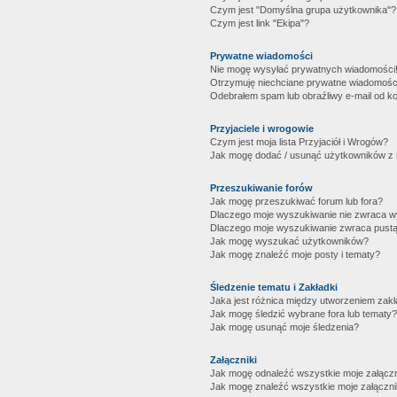
Czym jest "Domyślna grupa użytkownika"?
Czym jest link "Ekipa"?
Prywatne wiadomości
Nie mogę wysyłać prywatnych wiadomości
Otrzymuję niechciane prywatne wiadomośc
Odebrałem spam lub obraźliwy e-mail od ko
Przyjaciele i wrogowie
Czym jest moja lista Przyjaciół i Wrogów?
Jak mogę dodać / usunąć użytkowników z mo
Przeszukiwanie forów
Jak mogę przeszukiwać forum lub fora?
Dlaczego moje wyszukiwanie nie zwraca 
Dlaczego moje wyszukiwanie zwraca pustą
Jak mogę wyszukać użytkowników?
Jak mogę znaleźć moje posty i tematy?
Śledzenie tematu i Zakładki
Jaka jest różnica między utworzeniem zakł
Jak mogę śledzić wybrane fora lub tematy?
Jak mogę usunąć moje śledzenia?
Załączniki
Jak mogę odnaleźć wszystkie moje załączn
Jak mogę znaleźć wszystkie moje załączni