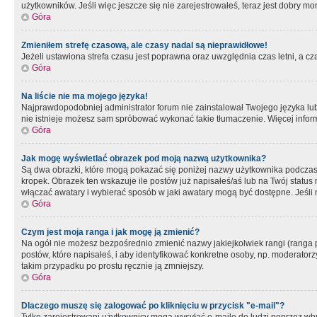
użytkowników. Jeśli więc jeszcze się nie zarejestrowałeś, teraz jest dobry mo
Góra
Zmieniłem strefę czasową, ale czasy nadal są nieprawidłowe!
Jeżeli ustawiona strefa czasu jest poprawna oraz uwzględnia czas letni, a c
Góra
Na liście nie ma mojego języka!
Najprawdopodobniej administrator forum nie zainstalował Twojego języka lub n
nie istnieje możesz sam spróbować wykonać takie tłumaczenie. Więcej inform
Góra
Jak mogę wyświetlać obrazek pod moją nazwą użytkownika?
Są dwa obrazki, które mogą pokazać się poniżej nazwy użytkownika podczas
kropek. Obrazek ten wskazuje ile postów już napisałeś/aś lub na Twój status
włączać awatary i wybierać sposób w jaki awatary mogą być dostępne. Jeśli n
Góra
Czym jest moja ranga i jak mogę ją zmienić?
Na ogół nie możesz bezpośrednio zmienić nazwy jakiejkolwiek rangi (ranga 
postów, które napisałeś, i aby identyfikować konkretne osoby, np. moderator
takim przypadku po prostu ręcznie ją zmniejszy.
Góra
Dlaczego muszę się zalogować po kliknięciu w przycisk "e-mail"?