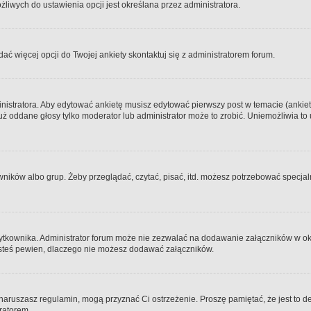
iwych do ustawienia opcji jest określana przez administratora.
dać więcej opcji do Twojej ankiety skontaktuj się z administratorem forum.
nistratora. Aby edytować ankietę musisz edytować pierwszy post w temacie (ankieta
y już oddane głosy tylko moderator lub administrator może to zrobić. Uniemożliwia
ków albo grup. Żeby przeglądać, czytać, pisać, itd. możesz potrzebować specjalny
ytkownika. Administrator forum może nie zezwalać na dodawanie załączników w o
 jesteś pewien, dlaczego nie możesz dodawać załączników.
e naruszasz regulamin, mogą przyznać Ci ostrzeżenie. Proszę pamiętać, że jest to d
tratorem.