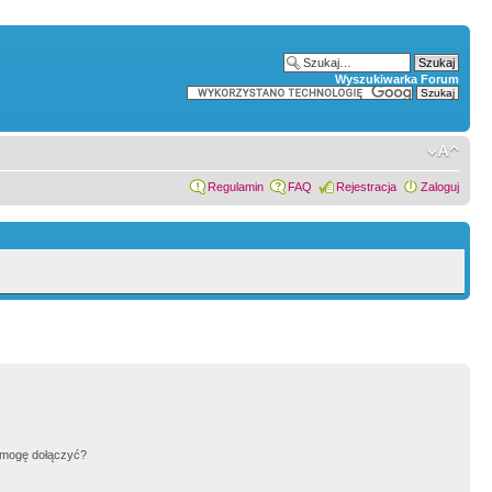
Wyszukiwarka Forum
Regulamin
FAQ
Rejestracja
Zaloguj
h mogę dołączyć?