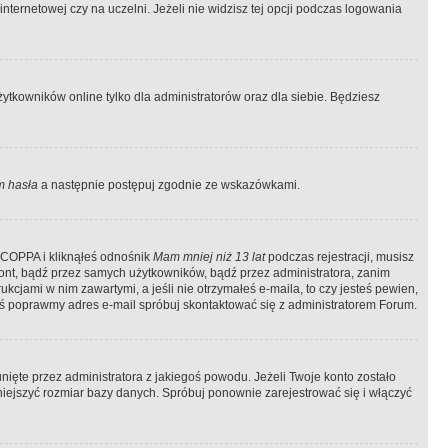
ternetowej czy na uczelni. Jeżeli nie widzisz tej opcji podczas logowania
tkowników online tylko dla administratorów oraz dla siebie. Będziesz
 hasła
a następnie postępuj zgodnie ze wskazówkami.
e COPPA i kliknąłeś odnośnik
Mam mniej niż 13 lat
podczas rejestracji, musisz
kont, bądź przez samych użytkowników, bądź przez administratora, zanim
cjami w nim zawartymi, a jeśli nie otrzymałeś e-maila, to czy jesteś pewien,
ś poprawmy adres e-mail spróbuj skontaktować się z administratorem Forum.
ięte przez administratora z jakiegoś powodu. Jeżeli Twoje konto zostało
iejszyć rozmiar bazy danych. Spróbuj ponownie zarejestrować się i włączyć