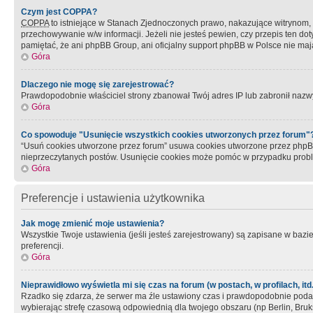
Czym jest COPPA?
COPPA
to istniejące w Stanach Zjednoczonych prawo, nakazujące witrynom
przechowywanie w/w informacji. Jeżeli nie jesteś pewien, czy przepis ten dot
pamiętać, że ani phpBB Group, ani oficjalny support phpBB w Polsce nie mają
Góra
Dlaczego nie mogę się zarejestrować?
Prawdopodobnie właściciel strony zbanował Twój adres IP lub zabronił nazwy 
Góra
Co spowoduje "Usunięcie wszystkich cookies utworzonych przez forum"
“Usuń cookies utworzone przez forum” usuwa cookies utworzone przez phpBB3
nieprzeczytanych postów. Usunięcie cookies może pomóc w przypadku pro
Góra
Preferencje i ustawienia użytkownika
Jak mogę zmienić moje ustawienia?
Wszystkie Twoje ustawienia (jeśli jesteś zarejestrowany) są zapisane w bazie 
preferencji.
Góra
Nieprawidłowo wyświetla mi się czas na forum (w postach, w profilach, itd.
Rzadko się zdarza, że serwer ma źle ustawiony czas i prawdopodobnie podane 
wybierając strefę czasową odpowiednią dla twojego obszaru (np Berlin, Bruk