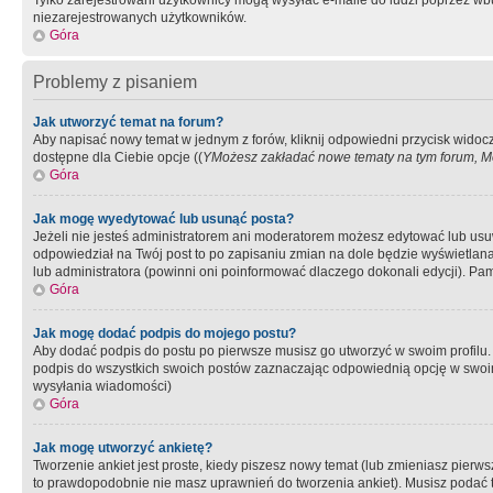
Tylko zarejestrowani użytkownicy mogą wysyłać e-maile do ludzi poprzez wbu
niezarejestrowanych użytkowników.
Góra
Problemy z pisaniem
Jak utworzyć temat na forum?
Aby napisać nowy temat w jednym z forów, kliknij odpowiedni przycisk widoc
dostępne dla Ciebie opcje ((
YMożesz zakładać nowe tematy na tym forum, Mo
Góra
Jak mogę wyedytować lub usunąć posta?
Jeżeli nie jesteś administratorem ani moderatorem możesz edytować lub usuwać
odpowiedział na Twój post to po zapisaniu zmian na dole będzie wyświetlana 
lub administratora (powinni oni poinformować dlaczego dokonali edycji). Pam
Góra
Jak mogę dodać podpis do mojego postu?
Aby dodać podpis do postu po pierwsze musisz go utworzyć w swoim profilu.
podpis do wszystkich swoich postów zaznaczając odpowiednią opcję w swoi
wysyłania wiadomości)
Góra
Jak mogę utworzyć ankietę?
Tworzenie ankiet jest proste, kiedy piszesz nowy temat (lub zmieniasz pier
to prawdopodobnie nie masz uprawnień do tworzenia ankiet). Musisz podać tyt