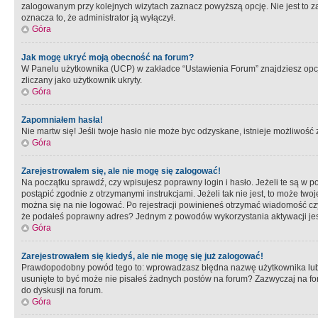
zalogowanym przy kolejnych wizytach zaznacz powyższą opcję. Nie jest to zal
oznacza to, że administrator ją wyłączył.
Góra
Jak mogę ukryć moją obecność na forum?
W Panelu użytkownika (UCP) w zakładce “Ustawienia Forum” znajdziesz opcję 
zliczany jako użytkownik ukryty.
Góra
Zapomniałem hasła!
Nie martw się! Jeśli twoje hasło nie może byc odzyskane, istnieje możliwość z
Góra
Zarejestrowałem się, ale nie mogę się zalogować!
Na początku sprawdź, czy wpisujesz poprawny login i hasło. Jeżeli te są w 
postąpić zgodnie z otrzymanymi instrukcjami. Jeżeli tak nie jest, to może 
można się na nie logować. Po rejestracji powinieneś otrzymać wiadomość czy 
że podałeś poprawny adres? Jednym z powodów wykorzystania aktywacji je
Góra
Zarejestrowałem się kiedyś, ale nie mogę się już zalogować!
Prawdopodobny powód tego to: wprowadzasz błędna nazwę użytkownika lub hasł
usunięte to być może nie pisałeś żadnych postów na forum? Zazwyczaj na fo
do dyskusji na forum.
Góra