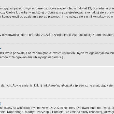
, mogącym przechowywać dane osobowe niepełnoletnich do lat 13, posiadanie pi
yczy Ciebie lub witryny, na której próbujesz się zarejestrować, skontaktuj się z pr
 kompetencji do udzielania porad prawnych i nie należy się z nimi kontaktować w te
użytkownika, której próbujesz użyć przy rejestracji. Skontaktuj się z administrat
?
, które pozwalają na zapamiętanie Twoich ustawień i bycie zalogowanym na forum
blemów z zalogowaniem lub wylogowaniem się.
danych. Aby je zmienić, kliknij link
Panel użytkownika
(przeważnie znajdujący się n
)
czasy są właściwe. Być może widzisz czas ze strefy czasowej innej niż Twoja. Jeże
sela, Kopenhaga, Madryd, Paryż itp.). Pamiętaj, że zmiana strefy czasowej, jak 