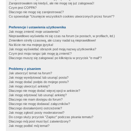
Zarejestrowałem się kiedyś, ale nie mogę się już zalogować!
Czym jest COPPA?
Dlaczego nie mogę się zarejestrować?
Co spowoduje "Usunięcie wszystkich cookies utworzonych przez forum"?
Preferencje i ustawienia użytkownika
Jak mogę zmienić moje ustawienia?
Nieprawidłowo wyświetla mi się czas na forum (w postach, w profilach, itd.)
Zmieniłem strefę czasową, ale czasy nadal są nieprawidłowe!
Na liście nie ma mojego języka!
Jak mogę wyświetlać obrazek pod moją nazwą użytkownika?
Czym jest moja ranga i jak mogę ją zmienić?
Dlaczego muszę się zalogować po kliknięciu w przycisk "e-mail"?
Problemy z pisaniem
Jak utworzyć temat na forum?
Jak mogę wyedytować lub usunąć posta?
Jak mogę dodać podpis do mojego postu?
Jak mogę utworzyć ankietę?
Dlaczego nie mogę dodać więcej opcji w ankiecie?
Jak mogę edytować lub usunąć ankietę?
Dlaczego nie mam dostępu do forum?
Dlaczego nie mogę dodawać załączników?
Dlaczego dostałam(em) ostrzeżenie?
Jak mogę zgłosić posty moderatorowi?
Do czego służy przycisk "Zapisz" podczas pisania tematu?
Dlaczego mój post musi być zatwierdzony?
Jak mogę podbić mój temat?