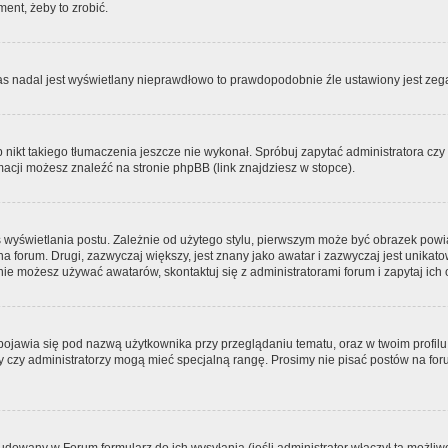
ment, żeby to zrobić.
zas nadal jest wyświetlany nieprawdłowo to prawdopodobnie źle ustawiony jest zega
ikt takiego tłumaczenia jeszcze nie wykonał. Spróbuj zapytać administratora czy m
acji możesz znaleźć na stronie phpBB (link znajdziesz w stopce).
 wyświetlania postu. Zależnie od użytego stylu, pierwszym może być obrazek pow
 na forum. Drugi, zazwyczaj większy, jest znany jako awatar i zazwyczaj jest unik
ie możesz używać awatarów, skontaktuj się z administratorami forum i zapytaj ich 
pojawia się pod nazwą użytkownika przy przeglądaniu tematu, oraz w twoim profilu
zy czy administratorzy mogą mieć specjalną rangę. Prosimy nie pisać postów na for