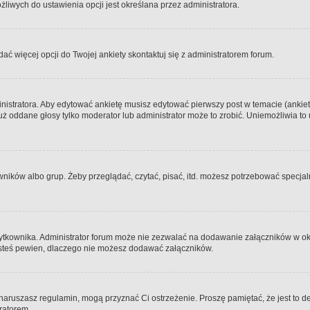
iwych do ustawienia opcji jest określana przez administratora.
dać więcej opcji do Twojej ankiety skontaktuj się z administratorem forum.
nistratora. Aby edytować ankietę musisz edytować pierwszy post w temacie (ankieta
y już oddane głosy tylko moderator lub administrator może to zrobić. Uniemożliwia
ków albo grup. Żeby przeglądać, czytać, pisać, itd. możesz potrzebować specjalny
ytkownika. Administrator forum może nie zezwalać na dodawanie załączników w o
 jesteś pewien, dlaczego nie możesz dodawać załączników.
e naruszasz regulamin, mogą przyznać Ci ostrzeżenie. Proszę pamiętać, że jest to d
tratorem.