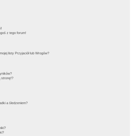
!
i!
goś z tego forum!
jej listy Przyjaciół lub Wrogów?
wyników?
 stronę!?
adki a śledzeniem?
iki?
ki?