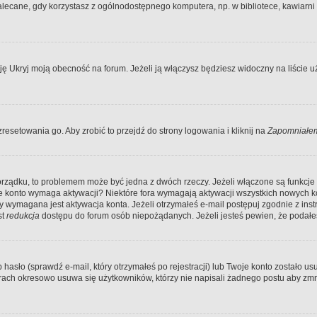
ecane, gdy korzystasz z ogólnodostępnego komputera, np. w bibliotece, kawiarni in
Ukryj moją obecność na forum. Jeżeli ją włączysz będziesz widoczny na liście uży
resetowania go. Aby zrobić to przejdź do strony logowania i kliknij na
Zapomniałem
porządku, to problemem może być jedna z dwóch rzeczy. Jeżeli włączone są funkcj
twoje konto wymaga aktywacji? Niektóre fora wymagają aktywacji wszystkich nowych 
wymagana jest aktywacja konta. Jeżeli otrzymałeś e-mail postępuj zgodnie z instruk
st
redukcja
dostępu do forum osób niepożądanych. Jeżeli jesteś pewien, że podałe
o (sprawdź e-mail, który otrzymałeś po rejestracji) lub Twoje konto zostało usun
rach okresowo usuwa się użytkowników, którzy nie napisali żadnego postu aby zmn