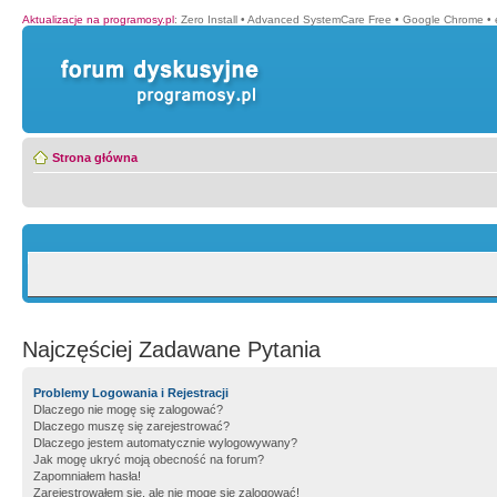
Aktualizacje na programosy.pl
:
Zero Install
•
Advanced SystemCare Free
•
Google Chrome
•
Strona główna
Najczęściej Zadawane Pytania
Problemy Logowania i Rejestracji
Dlaczego nie mogę się zalogować?
Dlaczego muszę się zarejestrować?
Dlaczego jestem automatycznie wylogowywany?
Jak mogę ukryć moją obecność na forum?
Zapomniałem hasła!
Zarejestrowałem się, ale nie mogę się zalogować!