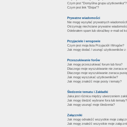
Czym jest "Domyślna grupa użytkownika"?
Czym jest link "Ekipa"?
Prywatne wiadomości
Nie mogę wysyłać prywatnych wiadomości
Otrzymuję niechciane prywatne wiadomośc
Odebrałem spam lub obraźliwy e-mail od ko
Przyjaciele i wrogowie
Czym jest moja lista Przyjaciół i Wrogów?
Jak mogę dodać / usunąć użytkowników z mo
Przeszukiwanie forów
Jak mogę przeszukiwać forum lub fora?
Dlaczego moje wyszukiwanie nie zwraca 
Dlaczego moje wyszukiwanie zwraca pustą
Jak mogę wyszukać użytkowników?
Jak mogę znaleźć moje posty i tematy?
Śledzenie tematu i Zakładki
Jaka jest różnica między utworzeniem zakł
Jak mogę śledzić wybrane fora lub tematy?
Jak mogę usunąć moje śledzenia?
Załączniki
Jak mogę odnaleźć wszystkie moje załączn
Jak mogę znaleźć wszystkie moje załączni