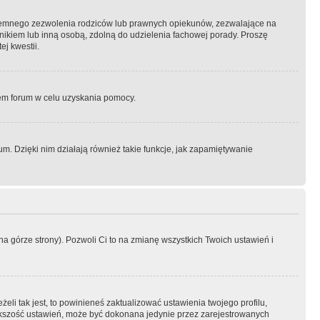
semnego zezwolenia rodziców lub prawnych opiekunów, zezwalające na
awnikiem lub inną osobą, zdolną do udzielenia fachowej porady. Proszę
j kwestii.
orem forum w celu uzyskania pomocy.
. Dzięki nim działają również takie funkcje, jak zapamiętywanie
a górze strony). Pozwoli Ci to na zmianę wszystkich Twoich ustawień i
li tak jest, to powinieneś zaktualizować ustawienia twojego profilu,
większość ustawień, może być dokonana jedynie przez zarejestrowanych