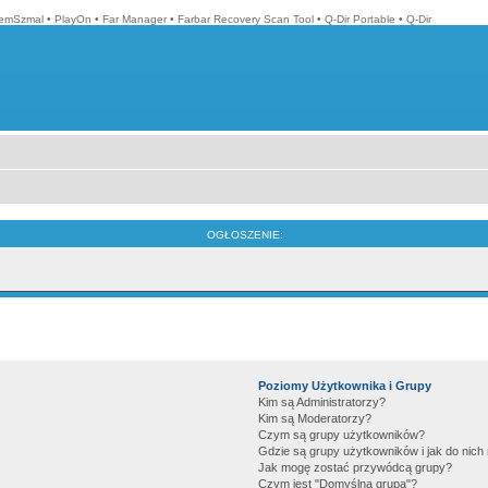
emSzmal
•
PlayOn
•
Far Manager
•
Farbar Recovery Scan Tool
•
Q-Dir Portable
•
Q-Dir
OGŁOSZENIE:
Poziomy Użytkownika i Grupy
Kim są Administratorzy?
Kim są Moderatorzy?
Czym są grupy użytkowników?
Gdzie są grupy użytkowników i jak do nic
Jak mogę zostać przywódcą grupy?
Czym jest "Domyślna grupa"?