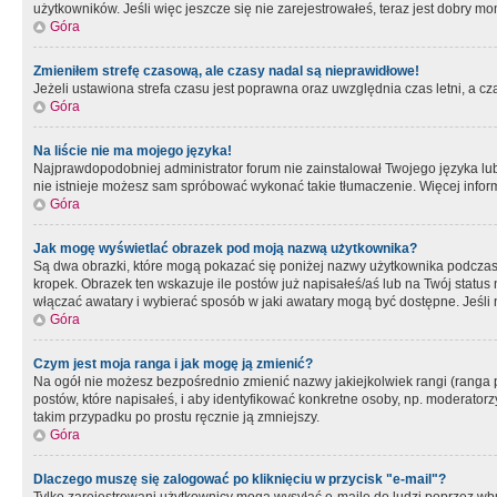
użytkowników. Jeśli więc jeszcze się nie zarejestrowałeś, teraz jest dobry mo
Góra
Zmieniłem strefę czasową, ale czasy nadal są nieprawidłowe!
Jeżeli ustawiona strefa czasu jest poprawna oraz uwzględnia czas letni, a c
Góra
Na liście nie ma mojego języka!
Najprawdopodobniej administrator forum nie zainstalował Twojego języka lub n
nie istnieje możesz sam spróbować wykonać takie tłumaczenie. Więcej inform
Góra
Jak mogę wyświetlać obrazek pod moją nazwą użytkownika?
Są dwa obrazki, które mogą pokazać się poniżej nazwy użytkownika podczas
kropek. Obrazek ten wskazuje ile postów już napisałeś/aś lub na Twój status
włączać awatary i wybierać sposób w jaki awatary mogą być dostępne. Jeśli n
Góra
Czym jest moja ranga i jak mogę ją zmienić?
Na ogół nie możesz bezpośrednio zmienić nazwy jakiejkolwiek rangi (ranga 
postów, które napisałeś, i aby identyfikować konkretne osoby, np. moderator
takim przypadku po prostu ręcznie ją zmniejszy.
Góra
Dlaczego muszę się zalogować po kliknięciu w przycisk "e-mail"?