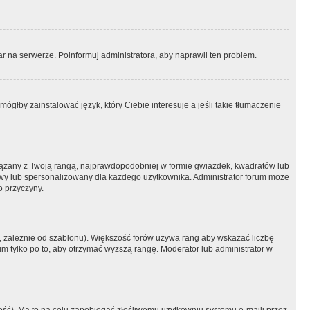
r na serwerze. Poinformuj administratora, aby naprawił ten problem.
ógłby zainstalować język, który Ciebie interesuje a jeśli takie tłumaczenie
iązany z Twoją rangą, najprawdopodobniej w formie gwiazdek, kwadratów lub
atowy lub spersonalizowany dla każdego użytkownika. Administrator forum może
o przyczyny.
, zależnie od szablonu). Większość forów używa rang aby wskazać liczbę
um tylko po to, aby otrzymać wyższą rangę. Moderator lub administrator w