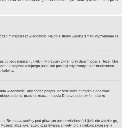
ość). Ma to na celu zapobiegać złośliwemu użytkowniu systemu e-maili przez
ować zanim napiszesz wiadomość. Na dole strony widoku tematu wymienione są
as po jego napisaniu) kliknij w przycisk
zmień
przy danym poście. Jeżeli ktoś
szcze nie dopisał kolejnego postu lub post był edytowany przez moderatora
 kolejny.
łania wiadomości, aby dodać podpis. Możesz także domyślnie dodawać
niego podpisu, przez odznaczenie pola Dołącz podpis w formularzu
larz
Tworzenie ankiety
pod głównym polem wiadomości (jeśli nie widzisz go,
 Możesz także wyznaczyć czas trwania ankiety (0 dla niekończącej się) a