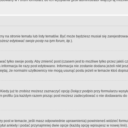
dowany w Forum formularz do ich wysyłania (jeśli administrator włączył tą możliw
zny na stronie tematu lub listy tematów. Być może będziesz musiał się zarejestr
żesz edytować swoje posty na tym forum, itp.
).
 tylko swoje posty. Aby zmienić post (czasem jest to możliwe tylko przez jakiś cz
informacja ile razy post edytowano. Informacja nie zostanie dodana jeżeli nikt je
iętaj, że normalni użytkownicy nie mogą usunąć postu jeżeli w temacie ktoś dopisał
 Kiedy już to zrobisz możesz zaznaczyć opcję
Dołącz podpis
przy formularzu wysy
m profilu (za każdym razem pisząc post możesz zadecydować o nie dodawaniu do 
wszy post w temacie, jeśli masz odpowiednie uprawnienia) powinieneś widzieć formu
uł ankiety i podać przynajmniej dwie opcje (każdą opcję wpisujesz w nowej linii).