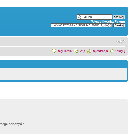
Wyszukiwarka Forum
Regulamin
FAQ
Rejestracja
Zaloguj
h mogę dołączyć?