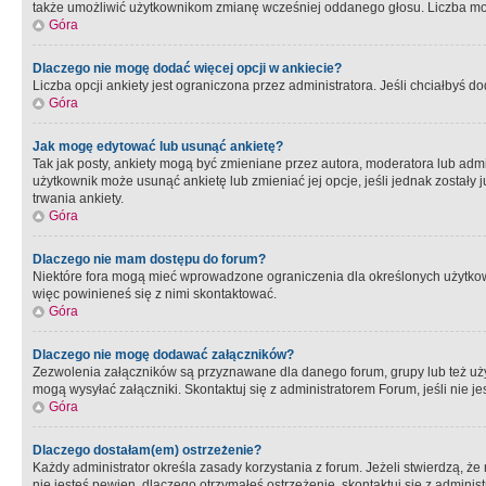
także umożliwić użytkownikom zmianę wcześniej oddanego głosu. Liczba możl
Góra
Dlaczego nie mogę dodać więcej opcji w ankiecie?
Liczba opcji ankiety jest ograniczona przez administratora. Jeśli chciałbyś do
Góra
Jak mogę edytować lub usunąć ankietę?
Tak jak posty, ankiety mogą być zmieniane przez autora, moderatora lub admi
użytkownik może usunąć ankietę lub zmieniać jej opcje, jeśli jednak został
trwania ankiety.
Góra
Dlaczego nie mam dostępu do forum?
Niektóre fora mogą mieć wprowadzone ograniczenia dla określonych użytkowni
więc powinieneś się z nimi skontaktować.
Góra
Dlaczego nie mogę dodawać załączników?
Zezwolenia załączników są przyznawane dla danego forum, grupy lub też uż
mogą wysyłać załączniki. Skontaktuj się z administratorem Forum, jeśli nie
Góra
Dlaczego dostałam(em) ostrzeżenie?
Każdy administrator określa zasady korzystania z forum. Jeżeli stwierdzą, ż
nie jesteś pewien, dlaczego otrzymałeś ostrzeżenie, skontaktuj sie z adminis