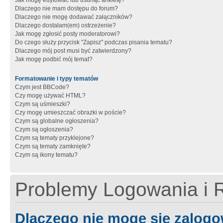
Jak mogę edytować lub usunąć ankietę?
Dlaczego nie mam dostępu do forum?
Dlaczego nie mogę dodawać załączników?
Dlaczego dostałam(em) ostrzeżenie?
Jak mogę zgłosić posty moderatorowi?
Do czego służy przycisk "Zapisz" podczas pisania tematu?
Dlaczego mój post musi być zatwierdzony?
Jak mogę podbić mój temat?
Formatowanie i typy tematów
Czym jest BBCode?
Czy mogę używać HTML?
Czym są uśmieszki?
Czy mogę umieszczać obrazki w poście?
Czym są globalne ogłoszenia?
Czym są ogłoszenia?
Czym są tematy przyklejone?
Czym są tematy zamknięte?
Czym są ikony tematu?
Problemy Logowania i R
Dlaczego nie mogę się zalog