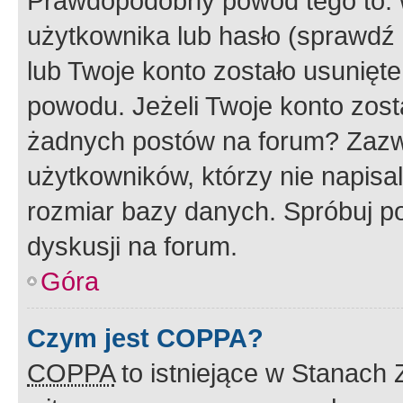
Prawdopodobny powód tego to:
użytkownika lub hasło (sprawdź e
lub Twoje konto zostało usunięte
powodu. Jeżeli Twoje konto zost
żadnych postów na forum? Zazw
użytkowników, którzy nie napisa
rozmiar bazy danych. Spróbuj po
dyskusji na forum.
Góra
Czym jest COPPA?
COPPA
to istniejące w Stanach