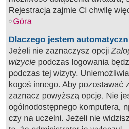
Rejestracja zajmie Ci chwilę wi
Góra
Dlaczego jestem automatycz
Jeżeli nie zaznaczysz opcji
Zalo
wizycie
podczas logowania będzi
podczas tej wizyty. Uniemożliwi
kogoś innego. Aby pozostawać 
zaznacz powyższą opcję. Nie jes
ogólnodostępnego komputera, np.
czy na uczelni. Jeżeli nie widzi