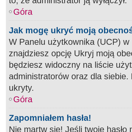
to, że administrator ją wyłączył.
Góra
Jak mogę ukryć moją obecno
W Panelu użytkownika (UCP) w 
znajdziesz opcję Ukryj moją obe
będziesz widoczny na liście użyt
administratorów oraz dla siebie.
ukryty.
Góra
Zapomniałem hasła!
Nie martw się! Jeśli twoje hasło