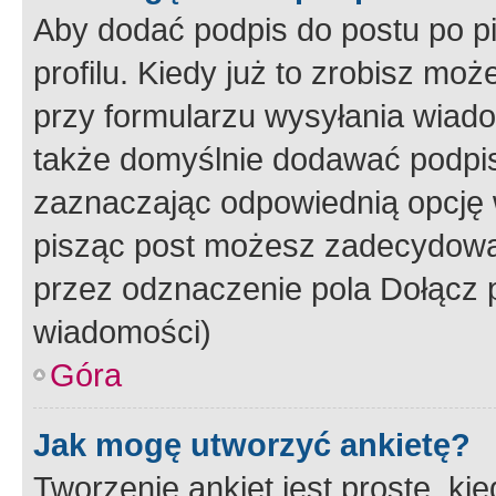
Aby dodać podpis do postu po 
profilu. Kiedy już to zrobisz m
przy formularzu wysyłania wiad
także domyślnie dodawać podpi
zaznaczając odpowiednią opcję 
pisząc post możesz zadecydowa
przez odznaczenie pola Dołącz 
wiadomości)
Góra
Jak mogę utworzyć ankietę?
Tworzenie ankiet jest proste, ki