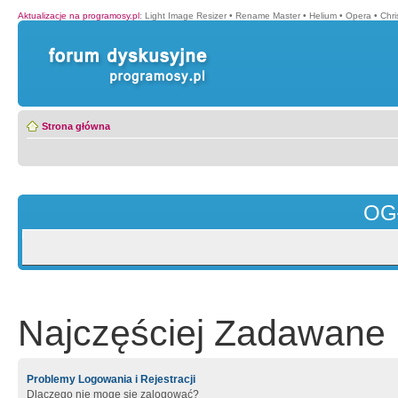
Aktualizacje na programosy.pl
:
Light Image Resizer
•
Rename Master
•
Helium
•
Opera
•
Chr
Strona główna
OG
Najczęściej Zadawane 
Problemy Logowania i Rejestracji
Dlaczego nie mogę się zalogować?