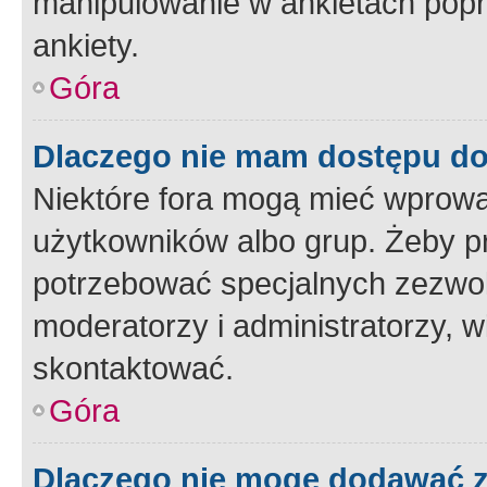
manipulowanie w ankietach popr
ankiety.
Góra
Dlaczego nie mam dostępu d
Niektóre fora mogą mieć wprowa
użytkowników albo grup. Żeby pr
potrzebować specjalnych zezwole
moderatorzy i administratorzy, w
skontaktować.
Góra
Dlaczego nie mogę dodawać 