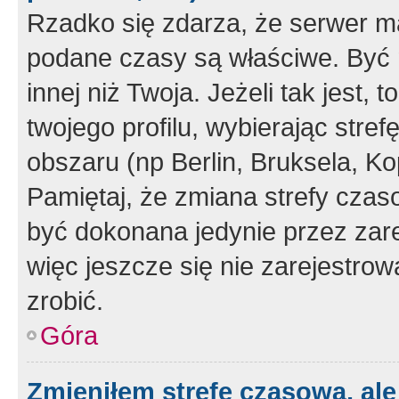
Rzadko się zdarza, że serwer m
podane czasy są właściwe. Być 
innej niż Twoja. Jeżeli tak jest,
twojego profilu, wybierając str
obszaru (np Berlin, Bruksela, Ko
Pamiętaj, że zmiana strefy czas
być dokonana jedynie przez zar
więc jeszcze się nie zarejestrow
zrobić.
Góra
Zmieniłem strefę czasową, ale