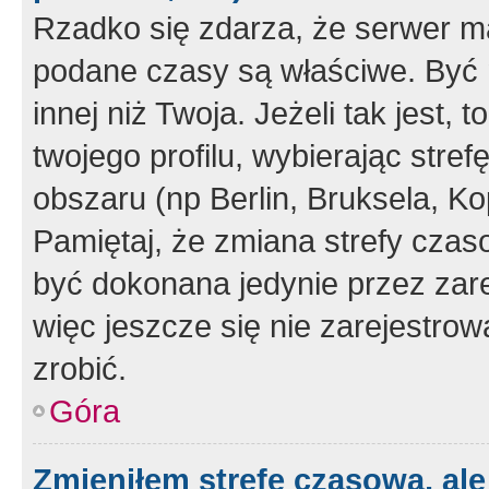
Rzadko się zdarza, że serwer m
podane czasy są właściwe. Być 
innej niż Twoja. Jeżeli tak jest,
twojego profilu, wybierając str
obszaru (np Berlin, Bruksela, Ko
Pamiętaj, że zmiana strefy czas
być dokonana jedynie przez zar
więc jeszcze się nie zarejestrow
zrobić.
Góra
Zmieniłem strefę czasową, ale