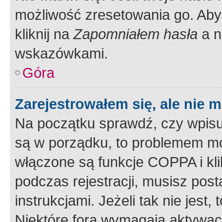
możliwość zresetowania go. Aby 
kliknij na
Zapomniałem hasła
a n
wskazówkami.
Góra
Zarejestrowałem się, ale nie 
Na początku sprawdź, czy wpisuj
są w porządku, to problemem mo
włączone są funkcje COPPA i kl
podczas rejestracji, musisz pos
instrukcjami. Jeżeli tak nie jes
Niektóre fora wymagają aktywac