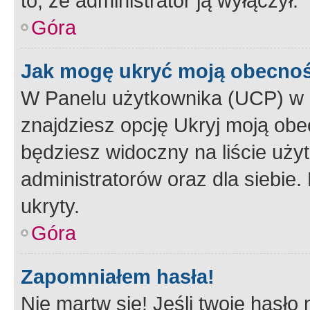
to, że administrator ją wyłączył.
Góra
Jak mogę ukryć moją obecno
W Panelu użytkownika (UCP) w 
znajdziesz opcję Ukryj moją obe
będziesz widoczny na liście użyt
administratorów oraz dla siebie.
ukryty.
Góra
Zapomniałem hasła!
Nie martw się! Jeśli twoje hasło