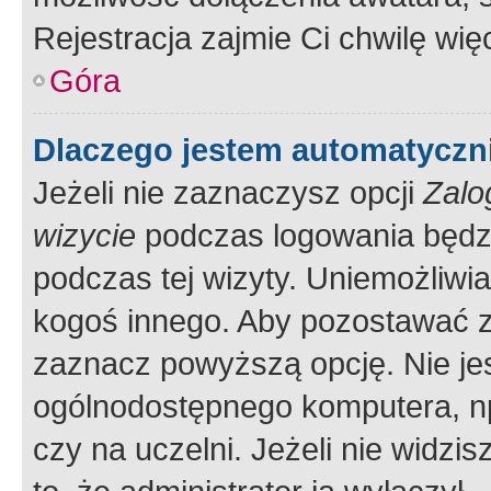
Rejestracja zajmie Ci chwilę wi
Góra
Dlaczego jestem automatycz
Jeżeli nie zaznaczysz opcji
Zalo
wizycie
podczas logowania będzi
podczas tej wizyty. Uniemożliwi
kogoś innego. Aby pozostawać 
zaznacz powyższą opcję. Nie jes
ogólnodostępnego komputera, np.
czy na uczelni. Jeżeli nie widzi