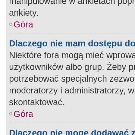
manipulowanie w ankietach popr
ankiety.
Góra
Dlaczego nie mam dostępu d
Niektóre fora mogą mieć wprowa
użytkowników albo grup. Żeby pr
potrzebować specjalnych zezwole
moderatorzy i administratorzy, w
skontaktować.
Góra
Dlaczego nie mogę dodawać 