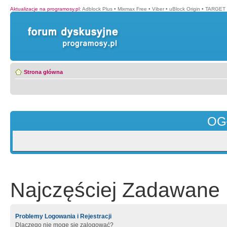
Aktualizacje na programosy.pl
:
Adblock Plus
•
Mixmax Free
•
Viber
•
uBlock Origin
•
TARGET 
Strona główna
OG
Najczęściej Zadawane 
Problemy Logowania i Rejestracji
Dlaczego nie mogę się zalogować?