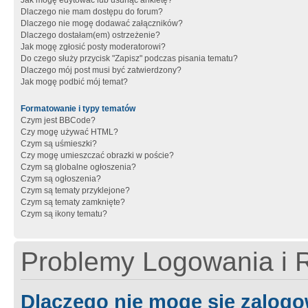
Jak mogę edytować lub usunąć ankietę?
Dlaczego nie mam dostępu do forum?
Dlaczego nie mogę dodawać załączników?
Dlaczego dostałam(em) ostrzeżenie?
Jak mogę zgłosić posty moderatorowi?
Do czego służy przycisk "Zapisz" podczas pisania tematu?
Dlaczego mój post musi być zatwierdzony?
Jak mogę podbić mój temat?
Formatowanie i typy tematów
Czym jest BBCode?
Czy mogę używać HTML?
Czym są uśmieszki?
Czy mogę umieszczać obrazki w poście?
Czym są globalne ogłoszenia?
Czym są ogłoszenia?
Czym są tematy przyklejone?
Czym są tematy zamknięte?
Czym są ikony tematu?
Problemy Logowania i R
Dlaczego nie mogę się zalog