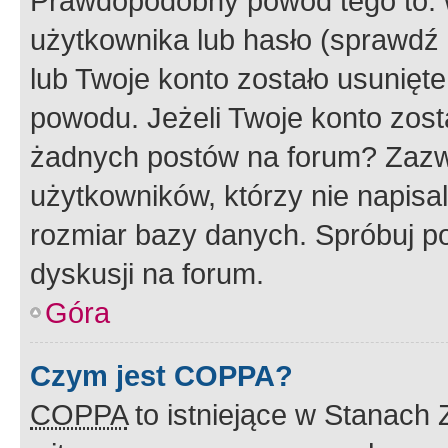
Prawdopodobny powód tego to:
użytkownika lub hasło (sprawdź e
lub Twoje konto zostało usunięte
powodu. Jeżeli Twoje konto zost
żadnych postów na forum? Zazw
użytkowników, którzy nie napisa
rozmiar bazy danych. Spróbuj po
dyskusji na forum.
Góra
Czym jest COPPA?
COPPA
to istniejące w Stanach