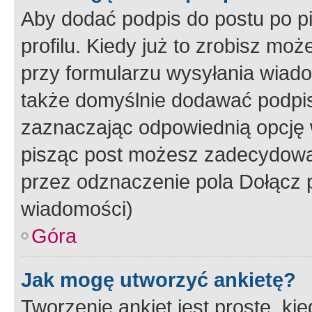
Aby dodać podpis do postu po 
profilu. Kiedy już to zrobisz m
przy formularzu wysyłania wiad
także domyślnie dodawać podpi
zaznaczając odpowiednią opcję 
pisząc post możesz zadecydowa
przez odznaczenie pola Dołącz 
wiadomości)
Góra
Jak mogę utworzyć ankietę?
Tworzenie ankiet jest proste, ki