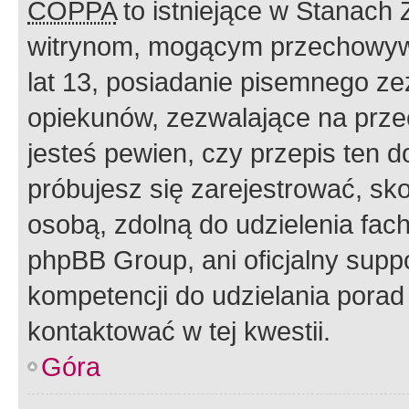
COPPA
to istniejące w Stanach
witrynom, mogącym przechowywa
lat 13, posiadanie pisemnego z
opiekunów, zezwalające na przec
jesteś pewien, czy przepis ten do
próbujesz się zarejestrować, sko
osobą, zdolną do udzielenia fac
phpBB Group, ani oficjalny supp
kompetencji do udzielania porad 
kontaktować w tej kwestii.
Góra