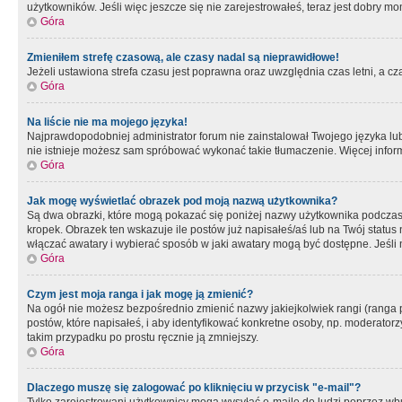
użytkowników. Jeśli więc jeszcze się nie zarejestrowałeś, teraz jest dobry mo
Góra
Zmieniłem strefę czasową, ale czasy nadal są nieprawidłowe!
Jeżeli ustawiona strefa czasu jest poprawna oraz uwzględnia czas letni, a c
Góra
Na liście nie ma mojego języka!
Najprawdopodobniej administrator forum nie zainstalował Twojego języka lub n
nie istnieje możesz sam spróbować wykonać takie tłumaczenie. Więcej inform
Góra
Jak mogę wyświetlać obrazek pod moją nazwą użytkownika?
Są dwa obrazki, które mogą pokazać się poniżej nazwy użytkownika podczas
kropek. Obrazek ten wskazuje ile postów już napisałeś/aś lub na Twój status
włączać awatary i wybierać sposób w jaki awatary mogą być dostępne. Jeśli n
Góra
Czym jest moja ranga i jak mogę ją zmienić?
Na ogół nie możesz bezpośrednio zmienić nazwy jakiejkolwiek rangi (ranga 
postów, które napisałeś, i aby identyfikować konkretne osoby, np. moderator
takim przypadku po prostu ręcznie ją zmniejszy.
Góra
Dlaczego muszę się zalogować po kliknięciu w przycisk "e-mail"?