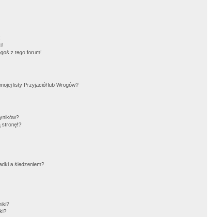
!
i!
goś z tego forum!
jej listy Przyjaciół lub Wrogów?
wyników?
 stronę!?
adki a śledzeniem?
iki?
ki?