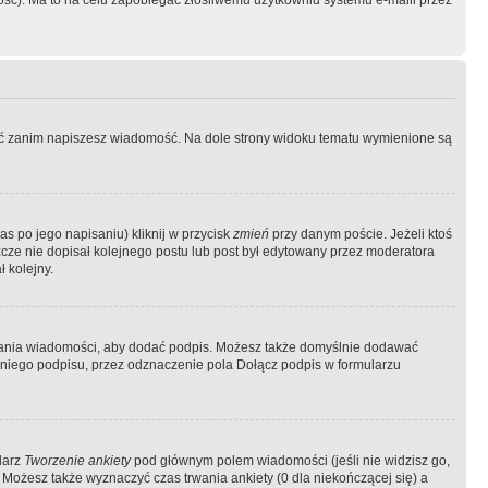
ość). Ma to na celu zapobiegać złośliwemu użytkowniu systemu e-maili przez
ować zanim napiszesz wiadomość. Na dole strony widoku tematu wymienione są
as po jego napisaniu) kliknij w przycisk
zmień
przy danym poście. Jeżeli ktoś
szcze nie dopisał kolejnego postu lub post był edytowany przez moderatora
 kolejny.
łania wiadomości, aby dodać podpis. Możesz także domyślnie dodawać
niego podpisu, przez odznaczenie pola Dołącz podpis w formularzu
larz
Tworzenie ankiety
pod głównym polem wiadomości (jeśli nie widzisz go,
 Możesz także wyznaczyć czas trwania ankiety (0 dla niekończącej się) a