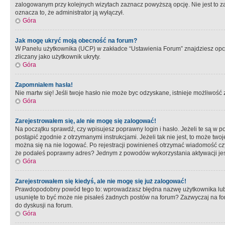
zalogowanym przy kolejnych wizytach zaznacz powyższą opcję. Nie jest to zal
oznacza to, że administrator ją wyłączył.
Góra
Jak mogę ukryć moją obecność na forum?
W Panelu użytkownika (UCP) w zakładce “Ustawienia Forum” znajdziesz opcję 
zliczany jako użytkownik ukryty.
Góra
Zapomniałem hasła!
Nie martw się! Jeśli twoje hasło nie może byc odzyskane, istnieje możliwość z
Góra
Zarejestrowałem się, ale nie mogę się zalogować!
Na początku sprawdź, czy wpisujesz poprawny login i hasło. Jeżeli te są w 
postąpić zgodnie z otrzymanymi instrukcjami. Jeżeli tak nie jest, to może 
można się na nie logować. Po rejestracji powinieneś otrzymać wiadomość czy 
że podałeś poprawny adres? Jednym z powodów wykorzystania aktywacji je
Góra
Zarejestrowałem się kiedyś, ale nie mogę się już zalogować!
Prawdopodobny powód tego to: wprowadzasz błędna nazwę użytkownika lub hasł
usunięte to być może nie pisałeś żadnych postów na forum? Zazwyczaj na fo
do dyskusji na forum.
Góra