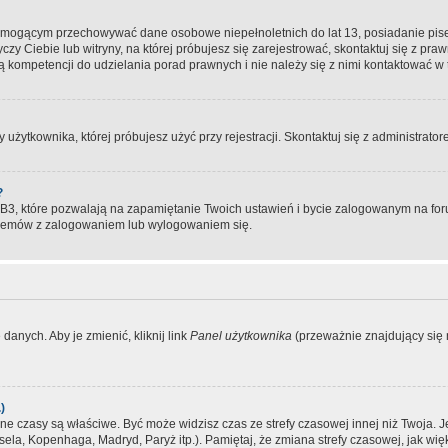
, mogącym przechowywać dane osobowe niepełnoletnich do lat 13, posiadanie pi
yczy Ciebie lub witryny, na której próbujesz się zarejestrować, skontaktuj się z pr
 kompetencji do udzielania porad prawnych i nie należy się z nimi kontaktować w te
użytkownika, której próbujesz użyć przy rejestracji. Skontaktuj się z administrat
?
, które pozwalają na zapamiętanie Twoich ustawień i bycie zalogowanym na forum
blemów z zalogowaniem lub wylogowaniem się.
danych. Aby je zmienić, kliknij link
Panel użytkownika
(przeważnie znajdujący się n
)
czasy są właściwe. Być może widzisz czas ze strefy czasowej innej niż Twoja. Jeże
sela, Kopenhaga, Madryd, Paryż itp.). Pamiętaj, że zmiana strefy czasowej, jak 