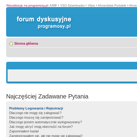
Aktualizacje na programosy.pl
:
AIMP
•
VSO Downloader
•
Viber
•
Ahnenblatt Portable
•
Ahnen
Strona główna
Najczęściej Zadawane Pytania
Problemy Logowania i Rejestracji
Dlaczego nie mogę się zalogować?
Dlaczego muszę się zarejestrować?
Dlaczego jestem automatycznie wylogowywany?
Jak mogę ukryć moją obecność na forum?
Zapomniałem hasła!
Zarejestrowałem się, ale nie mogę się zalogować!