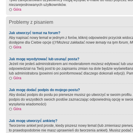
Tylko zarejestrowani użytkownicy mogą wysyłać e-maile do ludzi poprzez wbu
niezarejestrowanych użytkowników.
Góra
Problemy z pisaniem
Jak utworzyć temat na forum?
Aby napisać nowy temat w jednym z forów, kliknij odpowiedni przycisk widoc
dostępne dla Ciebie opcje ((
YMożesz zakładać nowe tematy na tym forum, Mo
Góra
Jak mogę wyedytować lub usunąć posta?
Jeżeli nie jesteś administratorem ani moderatorem możesz edytować lub usuwać
odpowiedział na Twój post to po zapisaniu zmian na dole będzie wyświetlana 
lub administratora (powinni oni poinformować dlaczego dokonali edycji). Pam
Góra
Jak mogę dodać podpis do mojego postu?
Aby dodać podpis do postu po pierwsze musisz go utworzyć w swoim profilu.
podpis do wszystkich swoich postów zaznaczając odpowiednią opcję w swoi
wysyłania wiadomości)
Góra
Jak mogę utworzyć ankietę?
Tworzenie ankiet jest proste, kiedy piszesz nowy temat (lub zmieniasz pier
to prawdopodobnie nie masz uprawnień do tworzenia ankiet). Musisz podać tyt