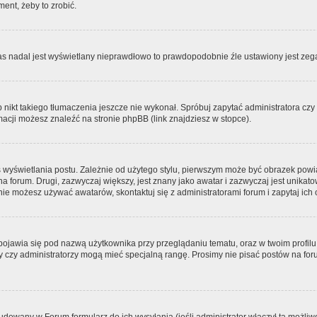
ment, żeby to zrobić.
zas nadal jest wyświetlany nieprawdłowo to prawdopodobnie źle ustawiony jest zega
ikt takiego tłumaczenia jeszcze nie wykonał. Spróbuj zapytać administratora czy m
acji możesz znaleźć na stronie phpBB (link znajdziesz w stopce).
 wyświetlania postu. Zależnie od użytego stylu, pierwszym może być obrazek pow
 na forum. Drugi, zazwyczaj większy, jest znany jako awatar i zazwyczaj jest unik
ie możesz używać awatarów, skontaktuj się z administratorami forum i zapytaj ich 
pojawia się pod nazwą użytkownika przy przeglądaniu tematu, oraz w twoim profilu
zy czy administratorzy mogą mieć specjalną rangę. Prosimy nie pisać postów na for