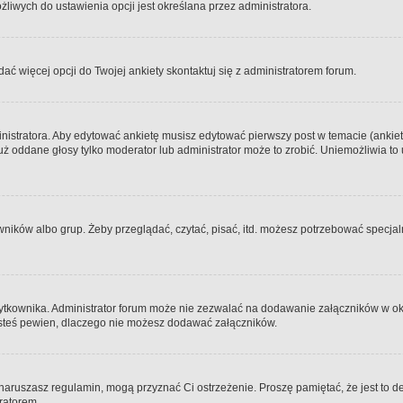
iwych do ustawienia opcji jest określana przez administratora.
dać więcej opcji do Twojej ankiety skontaktuj się z administratorem forum.
nistratora. Aby edytować ankietę musisz edytować pierwszy post w temacie (ankieta
y już oddane głosy tylko moderator lub administrator może to zrobić. Uniemożliwia
ków albo grup. Żeby przeglądać, czytać, pisać, itd. możesz potrzebować specjalny
ytkownika. Administrator forum może nie zezwalać na dodawanie załączników w o
 jesteś pewien, dlaczego nie możesz dodawać załączników.
e naruszasz regulamin, mogą przyznać Ci ostrzeżenie. Proszę pamiętać, że jest to d
tratorem.