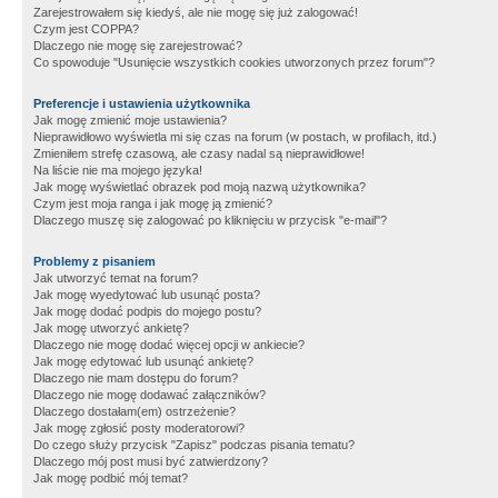
Zarejestrowałem się kiedyś, ale nie mogę się już zalogować!
Czym jest COPPA?
Dlaczego nie mogę się zarejestrować?
Co spowoduje "Usunięcie wszystkich cookies utworzonych przez forum"?
Preferencje i ustawienia użytkownika
Jak mogę zmienić moje ustawienia?
Nieprawidłowo wyświetla mi się czas na forum (w postach, w profilach, itd.)
Zmieniłem strefę czasową, ale czasy nadal są nieprawidłowe!
Na liście nie ma mojego języka!
Jak mogę wyświetlać obrazek pod moją nazwą użytkownika?
Czym jest moja ranga i jak mogę ją zmienić?
Dlaczego muszę się zalogować po kliknięciu w przycisk "e-mail"?
Problemy z pisaniem
Jak utworzyć temat na forum?
Jak mogę wyedytować lub usunąć posta?
Jak mogę dodać podpis do mojego postu?
Jak mogę utworzyć ankietę?
Dlaczego nie mogę dodać więcej opcji w ankiecie?
Jak mogę edytować lub usunąć ankietę?
Dlaczego nie mam dostępu do forum?
Dlaczego nie mogę dodawać załączników?
Dlaczego dostałam(em) ostrzeżenie?
Jak mogę zgłosić posty moderatorowi?
Do czego służy przycisk "Zapisz" podczas pisania tematu?
Dlaczego mój post musi być zatwierdzony?
Jak mogę podbić mój temat?