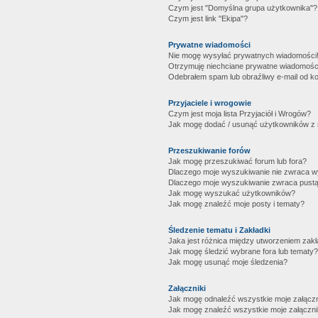
Czym jest "Domyślna grupa użytkownika"?
Czym jest link "Ekipa"?
Prywatne wiadomości
Nie mogę wysyłać prywatnych wiadomości
Otrzymuję niechciane prywatne wiadomośc
Odebrałem spam lub obraźliwy e-mail od ko
Przyjaciele i wrogowie
Czym jest moja lista Przyjaciół i Wrogów?
Jak mogę dodać / usunąć użytkowników z mo
Przeszukiwanie forów
Jak mogę przeszukiwać forum lub fora?
Dlaczego moje wyszukiwanie nie zwraca 
Dlaczego moje wyszukiwanie zwraca pustą
Jak mogę wyszukać użytkowników?
Jak mogę znaleźć moje posty i tematy?
Śledzenie tematu i Zakładki
Jaka jest różnica między utworzeniem zakł
Jak mogę śledzić wybrane fora lub tematy?
Jak mogę usunąć moje śledzenia?
Załączniki
Jak mogę odnaleźć wszystkie moje załączn
Jak mogę znaleźć wszystkie moje załączni