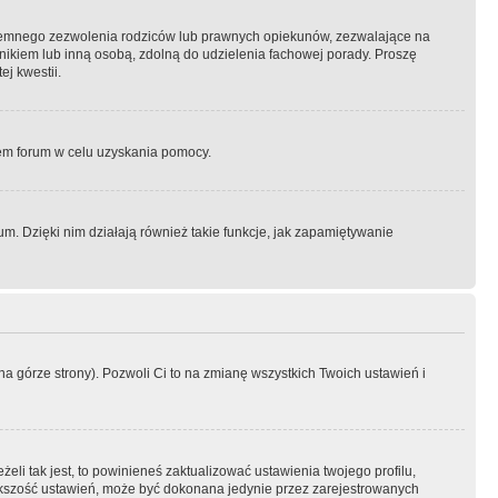
semnego zezwolenia rodziców lub prawnych opiekunów, zezwalające na
awnikiem lub inną osobą, zdolną do udzielenia fachowej porady. Proszę
j kwestii.
orem forum w celu uzyskania pomocy.
. Dzięki nim działają również takie funkcje, jak zapamiętywanie
a górze strony). Pozwoli Ci to na zmianę wszystkich Twoich ustawień i
li tak jest, to powinieneś zaktualizować ustawienia twojego profilu,
większość ustawień, może być dokonana jedynie przez zarejestrowanych