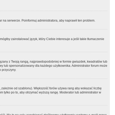
r na serwerze. Poinformuj administratora, aby naprawił ten problem.
ógłby zainstalować język, który Ciebie interesuje a jeśli takie tłumaczenie
iązany z Twoją rangą, najprawdopodobniej w formie gwiazdek, kwadratów lub
atowy lub spersonalizowany dla każdego użytkownika. Administrator forum może
o przyczyny.
, zależnie od szablonu). Większość forów używa rang aby wskazać liczbę
um tylko po to, aby otrzymać wyższą rangę. Moderator lub administrator w