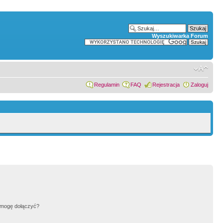
Wyszukiwarka Forum
Regulamin
FAQ
Rejestracja
Zaloguj
h mogę dołączyć?