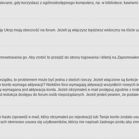
ecane, gdy korzystasz z ogólnodostępnego komputera, np. w bibliotece, kawiarni in
Ukryj moją obecność na forum. Jeżeli ją włączysz będziesz widoczny na liście uży
resetowania go. Aby zrobić to przejdź do strony logowania i kliknij na
Zapomniałem
porządku, to problemem może być jedna z dwóch rzeczy. Jeżeli włączone są funkcj
twoje konto wymaga aktywacji? Niektóre fora wymagają aktywacji wszystkich nowych 
wymagana jest aktywacja konta. Jeżeli otrzymałeś e-mail postępuj zgodnie z instruk
st
redukcja
dostępu do forum osób niepożądanych. Jeżeli jesteś pewien, że podałe
o (sprawdź e-mail, który otrzymałeś po rejestracji) lub Twoje konto zostało usun
rach okresowo usuwa się użytkowników, którzy nie napisali żadnego postu aby zmn