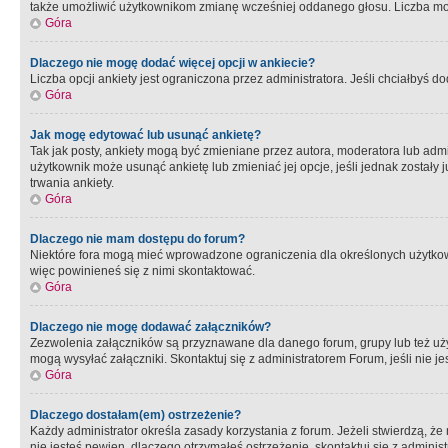
także umożliwić użytkownikom zmianę wcześniej oddanego głosu. Liczba możl
Góra
Dlaczego nie mogę dodać więcej opcji w ankiecie?
Liczba opcji ankiety jest ograniczona przez administratora. Jeśli chciałbyś do
Góra
Jak mogę edytować lub usunąć ankietę?
Tak jak posty, ankiety mogą być zmieniane przez autora, moderatora lub admi
użytkownik może usunąć ankietę lub zmieniać jej opcje, jeśli jednak został
trwania ankiety.
Góra
Dlaczego nie mam dostępu do forum?
Niektóre fora mogą mieć wprowadzone ograniczenia dla określonych użytkowni
więc powinieneś się z nimi skontaktować.
Góra
Dlaczego nie mogę dodawać załączników?
Zezwolenia załączników są przyznawane dla danego forum, grupy lub też uż
mogą wysyłać załączniki. Skontaktuj się z administratorem Forum, jeśli nie
Góra
Dlaczego dostałam(em) ostrzeżenie?
Każdy administrator określa zasady korzystania z forum. Jeżeli stwierdzą, ż
nie jesteś pewien, dlaczego otrzymałeś ostrzeżenie, skontaktuj sie z adminis