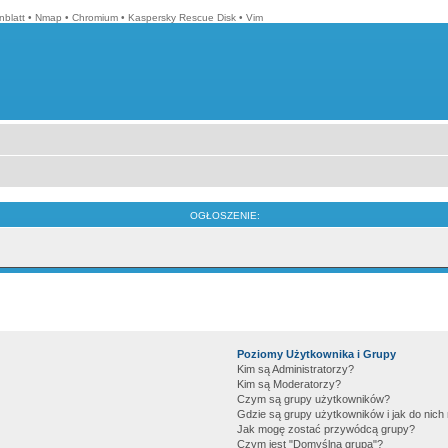
blatt
•
Nmap
•
Chromium
•
Kaspersky Rescue Disk
•
Vim
OGŁOSZENIE:
Poziomy Użytkownika i Grupy
Kim są Administratorzy?
Kim są Moderatorzy?
Czym są grupy użytkowników?
Gdzie są grupy użytkowników i jak do nic
Jak mogę zostać przywódcą grupy?
Czym jest "Domyślna grupa"?