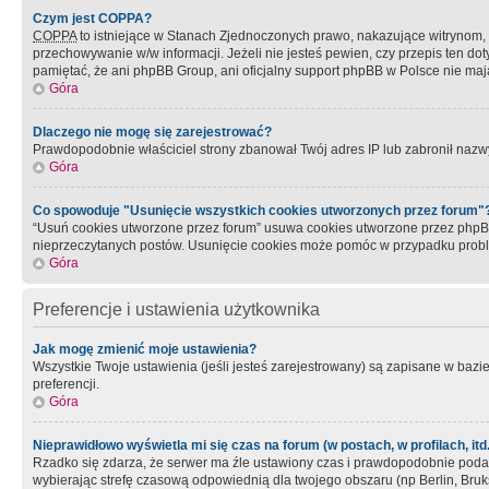
Czym jest COPPA?
COPPA
to istniejące w Stanach Zjednoczonych prawo, nakazujące witrynom
przechowywanie w/w informacji. Jeżeli nie jesteś pewien, czy przepis ten dot
pamiętać, że ani phpBB Group, ani oficjalny support phpBB w Polsce nie mają
Góra
Dlaczego nie mogę się zarejestrować?
Prawdopodobnie właściciel strony zbanował Twój adres IP lub zabronił nazwy 
Góra
Co spowoduje "Usunięcie wszystkich cookies utworzonych przez forum"
“Usuń cookies utworzone przez forum” usuwa cookies utworzone przez phpBB3
nieprzeczytanych postów. Usunięcie cookies może pomóc w przypadku pro
Góra
Preferencje i ustawienia użytkownika
Jak mogę zmienić moje ustawienia?
Wszystkie Twoje ustawienia (jeśli jesteś zarejestrowany) są zapisane w bazie 
preferencji.
Góra
Nieprawidłowo wyświetla mi się czas na forum (w postach, w profilach, itd.
Rzadko się zdarza, że serwer ma źle ustawiony czas i prawdopodobnie podane 
wybierając strefę czasową odpowiednią dla twojego obszaru (np Berlin, Bruk