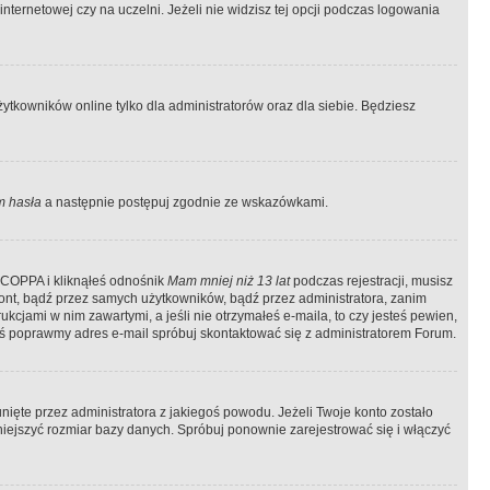
ternetowej czy na uczelni. Jeżeli nie widzisz tej opcji podczas logowania
tkowników online tylko dla administratorów oraz dla siebie. Będziesz
 hasła
a następnie postępuj zgodnie ze wskazówkami.
e COPPA i kliknąłeś odnośnik
Mam mniej niż 13 lat
podczas rejestracji, musisz
kont, bądź przez samych użytkowników, bądź przez administratora, zanim
cjami w nim zawartymi, a jeśli nie otrzymałeś e-maila, to czy jesteś pewien,
ś poprawmy adres e-mail spróbuj skontaktować się z administratorem Forum.
ięte przez administratora z jakiegoś powodu. Jeżeli Twoje konto zostało
iejszyć rozmiar bazy danych. Spróbuj ponownie zarejestrować się i włączyć