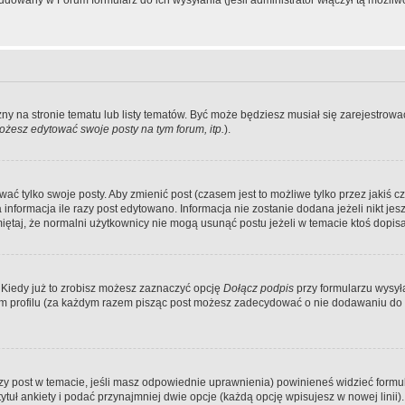
dowany w Forum formularz do ich wysyłania (jeśli administrator włączył tą możliw
zny na stronie tematu lub listy tematów. Być może będziesz musiał się zarejestr
żesz edytować swoje posty na tym forum, itp.
).
 tylko swoje posty. Aby zmienić post (czasem jest to możliwe tylko przez jakiś cz
informacja ile razy post edytowano. Informacja nie zostanie dodana jeżeli nikt je
iętaj, że normalni użytkownicy nie mogą usunąć postu jeżeli w temacie ktoś dopisał
 Kiedy już to zrobisz możesz zaznaczyć opcję
Dołącz podpis
przy formularzu wysy
m profilu (za każdym razem pisząc post możesz zadecydować o nie dodawaniu do 
wszy post w temacie, jeśli masz odpowiednie uprawnienia) powinieneś widzieć formu
uł ankiety i podać przynajmniej dwie opcje (każdą opcję wpisujesz w nowej linii).