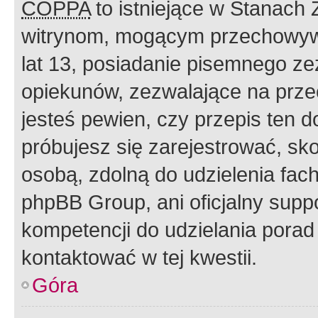
COPPA
to istniejące w Stanach
witrynom, mogącym przechowywa
lat 13, posiadanie pisemnego z
opiekunów, zezwalające na przec
jesteś pewien, czy przepis ten do
próbujesz się zarejestrować, sko
osobą, zdolną do udzielenia fac
phpBB Group, ani oficjalny supp
kompetencji do udzielania porad 
kontaktować w tej kwestii.
Góra