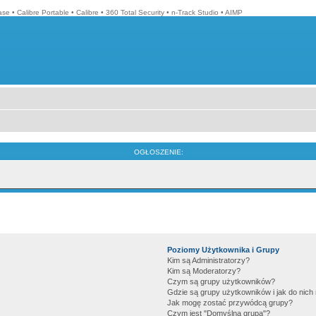
ase
•
Calibre Portable
•
Calibre
•
360 Total Security
•
n-Track Studio
•
AIMP
OGŁOSZENIE:
Poziomy Użytkownika i Grupy
Kim są Administratorzy?
Kim są Moderatorzy?
Czym są grupy użytkowników?
Gdzie są grupy użytkowników i jak do nic
Jak mogę zostać przywódcą grupy?
Czym jest "Domyślna grupa"?