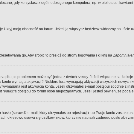
ecane, gdy korzystasz z ogólnodostępnego komputera, np. w bibliotece, kawiarni in
Ukryj moją obecność na forum. Jeżeli ją włączysz będziesz widoczny na liście uży
resetowania go. Aby zrobić to przejdź do strony logowania i kliknij na
Zapomniałem
porządku, to problemem może być jedna z dwóch rzeczy. Jeżeli włączone są funkcj
twoje konto wymaga aktywacji? Niektóre fora wymagają aktywacji wszystkich nowych 
wymagana jest aktywacja konta. Jeżeli otrzymałeś e-mail postępuj zgodnie z instruk
st
redukcja
dostępu do forum osób niepożądanych. Jeżeli jesteś pewien, że podałe
o (sprawdź e-mail, który otrzymałeś po rejestracji) lub Twoje konto zostało usun
rach okresowo usuwa się użytkowników, którzy nie napisali żadnego postu aby zmn