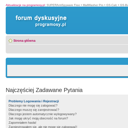
Aktualizacje na programosy.pl
:
SUPERAntiSpyware Free
•
MailWasher Pro
•
GS-Calc
•
GS-B
Strona główna
Najczęściej Zadawane Pytania
Problemy Logowania i Rejestracji
Dlaczego nie mogę się zalogować?
Dlaczego muszę się zarejestrować?
Dlaczego jestem automatycznie wylogowywany?
Jak mogę ukryć moją obecność na forum?
Zapomniałem hasła!
Zarejestrowałem się, ale nie mogę się zalogować!