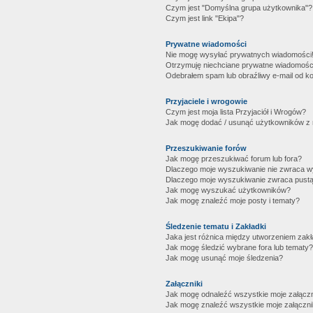
Czym jest "Domyślna grupa użytkownika"?
Czym jest link "Ekipa"?
Prywatne wiadomości
Nie mogę wysyłać prywatnych wiadomości
Otrzymuję niechciane prywatne wiadomośc
Odebrałem spam lub obraźliwy e-mail od ko
Przyjaciele i wrogowie
Czym jest moja lista Przyjaciół i Wrogów?
Jak mogę dodać / usunąć użytkowników z mo
Przeszukiwanie forów
Jak mogę przeszukiwać forum lub fora?
Dlaczego moje wyszukiwanie nie zwraca 
Dlaczego moje wyszukiwanie zwraca pustą
Jak mogę wyszukać użytkowników?
Jak mogę znaleźć moje posty i tematy?
Śledzenie tematu i Zakładki
Jaka jest różnica między utworzeniem zakł
Jak mogę śledzić wybrane fora lub tematy?
Jak mogę usunąć moje śledzenia?
Załączniki
Jak mogę odnaleźć wszystkie moje załączn
Jak mogę znaleźć wszystkie moje załączni