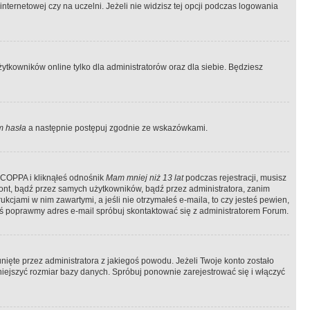
ternetowej czy na uczelni. Jeżeli nie widzisz tej opcji podczas logowania
tkowników online tylko dla administratorów oraz dla siebie. Będziesz
 hasła
a następnie postępuj zgodnie ze wskazówkami.
e COPPA i kliknąłeś odnośnik
Mam mniej niż 13 lat
podczas rejestracji, musisz
kont, bądź przez samych użytkowników, bądź przez administratora, zanim
cjami w nim zawartymi, a jeśli nie otrzymałeś e-maila, to czy jesteś pewien,
ś poprawmy adres e-mail spróbuj skontaktować się z administratorem Forum.
ięte przez administratora z jakiegoś powodu. Jeżeli Twoje konto zostało
iejszyć rozmiar bazy danych. Spróbuj ponownie zarejestrować się i włączyć