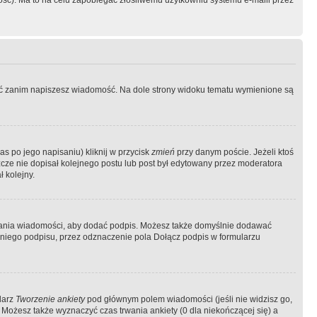
ość). Ma to na celu zapobiegać złośliwemu użytkowniu systemu e-maili przez
ować zanim napiszesz wiadomość. Na dole strony widoku tematu wymienione są
as po jego napisaniu) kliknij w przycisk
zmień
przy danym poście. Jeżeli ktoś
szcze nie dopisał kolejnego postu lub post był edytowany przez moderatora
 kolejny.
łania wiadomości, aby dodać podpis. Możesz także domyślnie dodawać
niego podpisu, przez odznaczenie pola Dołącz podpis w formularzu
larz
Tworzenie ankiety
pod głównym polem wiadomości (jeśli nie widzisz go,
 Możesz także wyznaczyć czas trwania ankiety (0 dla niekończącej się) a