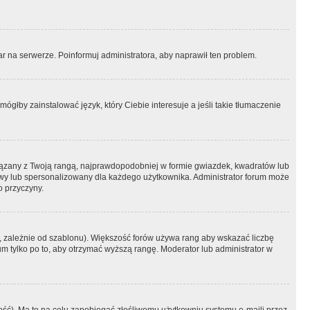
r na serwerze. Poinformuj administratora, aby naprawił ten problem.
ógłby zainstalować język, który Ciebie interesuje a jeśli takie tłumaczenie
iązany z Twoją rangą, najprawdopodobniej w formie gwiazdek, kwadratów lub
atowy lub spersonalizowany dla każdego użytkownika. Administrator forum może
o przyczyny.
, zależnie od szablonu). Większość forów używa rang aby wskazać liczbę
um tylko po to, aby otrzymać wyższą rangę. Moderator lub administrator w