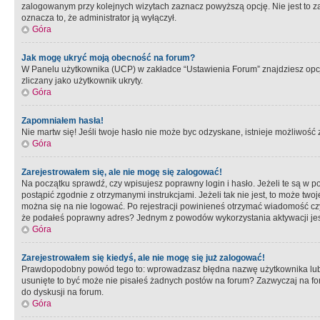
zalogowanym przy kolejnych wizytach zaznacz powyższą opcję. Nie jest to zal
oznacza to, że administrator ją wyłączył.
Góra
Jak mogę ukryć moją obecność na forum?
W Panelu użytkownika (UCP) w zakładce “Ustawienia Forum” znajdziesz opcję 
zliczany jako użytkownik ukryty.
Góra
Zapomniałem hasła!
Nie martw się! Jeśli twoje hasło nie może byc odzyskane, istnieje możliwość z
Góra
Zarejestrowałem się, ale nie mogę się zalogować!
Na początku sprawdź, czy wpisujesz poprawny login i hasło. Jeżeli te są w 
postąpić zgodnie z otrzymanymi instrukcjami. Jeżeli tak nie jest, to może 
można się na nie logować. Po rejestracji powinieneś otrzymać wiadomość czy 
że podałeś poprawny adres? Jednym z powodów wykorzystania aktywacji je
Góra
Zarejestrowałem się kiedyś, ale nie mogę się już zalogować!
Prawdopodobny powód tego to: wprowadzasz błędna nazwę użytkownika lub hasł
usunięte to być może nie pisałeś żadnych postów na forum? Zazwyczaj na fo
do dyskusji na forum.
Góra