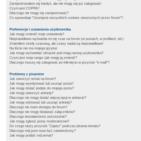
Zarejestrowałem się kiedyś, ale nie mogę się już zalogować!
Czym jest COPPA?
Dlaczego nie mogę się zarejestrować?
Co spowoduje "Usunięcie wszystkich cookies utworzonych przez forum"?
Preferencje i ustawienia użytkownika
Jak mogę zmienić moje ustawienia?
Nieprawidłowo wyświetla mi się czas na forum (w postach, w profilach, itd.)
Zmieniłem strefę czasową, ale czasy nadal są nieprawidłowe!
Na liście nie ma mojego języka!
Jak mogę wyświetlać obrazek pod moją nazwą użytkownika?
Czym jest moja ranga i jak mogę ją zmienić?
Dlaczego muszę się zalogować po kliknięciu w przycisk "e-mail"?
Problemy z pisaniem
Jak utworzyć temat na forum?
Jak mogę wyedytować lub usunąć posta?
Jak mogę dodać podpis do mojego postu?
Jak mogę utworzyć ankietę?
Dlaczego nie mogę dodać więcej opcji w ankiecie?
Jak mogę edytować lub usunąć ankietę?
Dlaczego nie mam dostępu do forum?
Dlaczego nie mogę dodawać załączników?
Dlaczego dostałam(em) ostrzeżenie?
Jak mogę zgłosić posty moderatorowi?
Do czego służy przycisk "Zapisz" podczas pisania tematu?
Dlaczego mój post musi być zatwierdzony?
Jak mogę podbić mój temat?