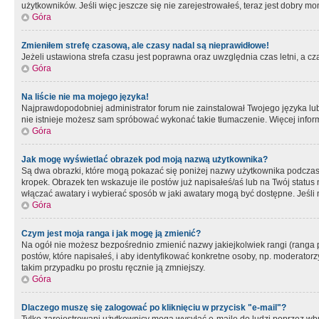
użytkowników. Jeśli więc jeszcze się nie zarejestrowałeś, teraz jest dobry mo
Góra
Zmieniłem strefę czasową, ale czasy nadal są nieprawidłowe!
Jeżeli ustawiona strefa czasu jest poprawna oraz uwzględnia czas letni, a c
Góra
Na liście nie ma mojego języka!
Najprawdopodobniej administrator forum nie zainstalował Twojego języka lub n
nie istnieje możesz sam spróbować wykonać takie tłumaczenie. Więcej inform
Góra
Jak mogę wyświetlać obrazek pod moją nazwą użytkownika?
Są dwa obrazki, które mogą pokazać się poniżej nazwy użytkownika podczas
kropek. Obrazek ten wskazuje ile postów już napisałeś/aś lub na Twój status
włączać awatary i wybierać sposób w jaki awatary mogą być dostępne. Jeśli n
Góra
Czym jest moja ranga i jak mogę ją zmienić?
Na ogół nie możesz bezpośrednio zmienić nazwy jakiejkolwiek rangi (ranga 
postów, które napisałeś, i aby identyfikować konkretne osoby, np. moderator
takim przypadku po prostu ręcznie ją zmniejszy.
Góra
Dlaczego muszę się zalogować po kliknięciu w przycisk "e-mail"?