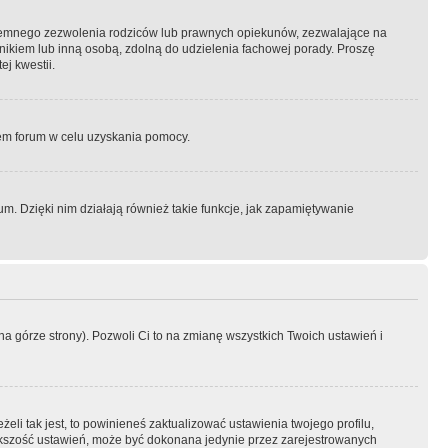
semnego zezwolenia rodziców lub prawnych opiekunów, zezwalające na
awnikiem lub inną osobą, zdolną do udzielenia fachowej porady. Proszę
j kwestii.
orem forum w celu uzyskania pomocy.
. Dzięki nim działają również takie funkcje, jak zapamiętywanie
a górze strony). Pozwoli Ci to na zmianę wszystkich Twoich ustawień i
li tak jest, to powinieneś zaktualizować ustawienia twojego profilu,
większość ustawień, może być dokonana jedynie przez zarejestrowanych