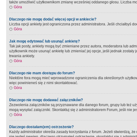
także umożliwić użytkownikom zmianę wcześniej oddanego głosu. Liczba możl
Góra
Dlaczego nie mogę dodać więcej opcji w ankiecie?
Liczba opcji ankiety jest ograniczona przez administratora. Jeśli chciałbyś do
Góra
Jak mogę edytować lub usunąć ankietę?
Tak jak posty, ankiety mogą być zmieniane przez autora, moderatora lub admi
użytkownik może usunąć ankietę lub zmieniać jej opcje, jeśli jednak został
trwania ankiety.
Góra
Dlaczego nie mam dostępu do forum?
Niektóre fora mogą mieć wprowadzone ograniczenia dla określonych użytkowni
więc powinieneś się z nimi skontaktować.
Góra
Dlaczego nie mogę dodawać załączników?
Zezwolenia załączników są przyznawane dla danego forum, grupy lub też uż
mogą wysyłać załączniki. Skontaktuj się z administratorem Forum, jeśli nie
Góra
Dlaczego dostałam(em) ostrzeżenie?
Każdy administrator określa zasady korzystania z forum. Jeżeli stwierdzą, ż
nie jesteś pewien, dlaczego otrzymałeś ostrzeżenie, skontaktuj sie z adminis