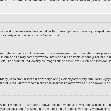
dowany w Forum formularz do ich wysyłania (jeśli administrator włączył tą możliw
zny na stronie tematu lub listy tematów. Być może będziesz musiał się zarejestr
żesz edytować swoje posty na tym forum, itp.
).
 tylko swoje posty. Aby zmienić post (czasem jest to możliwe tylko przez jakiś cz
informacja ile razy post edytowano. Informacja nie zostanie dodana jeżeli nikt je
iętaj, że normalni użytkownicy nie mogą usunąć postu jeżeli w temacie ktoś dopisał
 Kiedy już to zrobisz możesz zaznaczyć opcję
Dołącz podpis
przy formularzu wysy
m profilu (za każdym razem pisząc post możesz zadecydować o nie dodawaniu do 
wszy post w temacie, jeśli masz odpowiednie uprawnienia) powinieneś widzieć formu
uł ankiety i podać przynajmniej dwie opcje (każdą opcję wpisujesz w nowej linii).