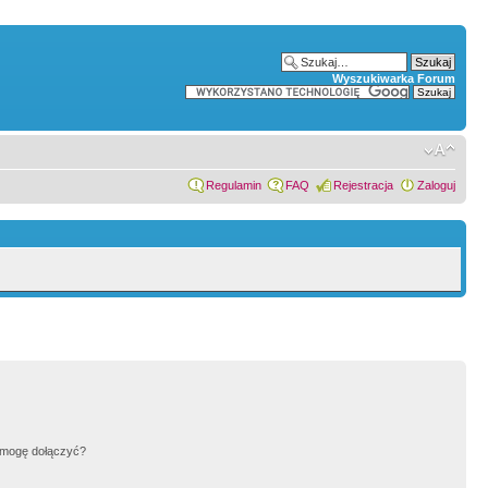
Wyszukiwarka Forum
Regulamin
FAQ
Rejestracja
Zaloguj
h mogę dołączyć?