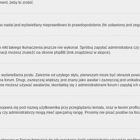
ment, żeby to zrobić.
zas nadal jest wyświetlany nieprawdłowo to prawdopodobnie źle ustawiony jest zega
ikt takiego tłumaczenia jeszcze nie wykonał. Spróbuj zapytać administratora czy m
acji możesz znaleźć na stronie phpBB (link znajdziesz w stopce).
 wyświetlania postu. Zależnie od użytego stylu, pierwszym może być obrazek pow
 na forum. Drugi, zazwyczaj większy, jest znany jako awatar i zazwyczaj jest unik
ie możesz używać awatarów, skontaktuj się z administratorami forum i zapytaj ich 
pojawia się pod nazwą użytkownika przy przeglądaniu tematu, oraz w twoim profilu
zy czy administratorzy mogą mieć specjalną rangę. Prosimy nie pisać postów na for