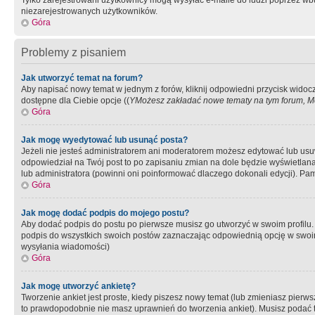
Tylko zarejestrowani użytkownicy mogą wysyłać e-maile do ludzi poprzez wbu
niezarejestrowanych użytkowników.
Góra
Problemy z pisaniem
Jak utworzyć temat na forum?
Aby napisać nowy temat w jednym z forów, kliknij odpowiedni przycisk widoc
dostępne dla Ciebie opcje ((
YMożesz zakładać nowe tematy na tym forum, Mo
Góra
Jak mogę wyedytować lub usunąć posta?
Jeżeli nie jesteś administratorem ani moderatorem możesz edytować lub usuwać
odpowiedział na Twój post to po zapisaniu zmian na dole będzie wyświetlana 
lub administratora (powinni oni poinformować dlaczego dokonali edycji). Pam
Góra
Jak mogę dodać podpis do mojego postu?
Aby dodać podpis do postu po pierwsze musisz go utworzyć w swoim profilu.
podpis do wszystkich swoich postów zaznaczając odpowiednią opcję w swoi
wysyłania wiadomości)
Góra
Jak mogę utworzyć ankietę?
Tworzenie ankiet jest proste, kiedy piszesz nowy temat (lub zmieniasz pier
to prawdopodobnie nie masz uprawnień do tworzenia ankiet). Musisz podać tyt