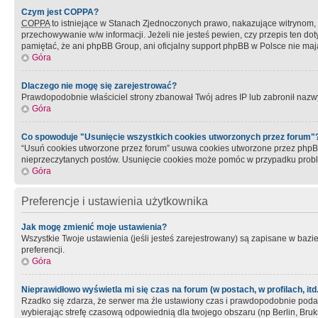
Czym jest COPPA?
COPPA
to istniejące w Stanach Zjednoczonych prawo, nakazujące witrynom
przechowywanie w/w informacji. Jeżeli nie jesteś pewien, czy przepis ten dot
pamiętać, że ani phpBB Group, ani oficjalny support phpBB w Polsce nie mają
Góra
Dlaczego nie mogę się zarejestrować?
Prawdopodobnie właściciel strony zbanował Twój adres IP lub zabronił nazwy 
Góra
Co spowoduje "Usunięcie wszystkich cookies utworzonych przez forum"
“Usuń cookies utworzone przez forum” usuwa cookies utworzone przez phpBB3
nieprzeczytanych postów. Usunięcie cookies może pomóc w przypadku pro
Góra
Preferencje i ustawienia użytkownika
Jak mogę zmienić moje ustawienia?
Wszystkie Twoje ustawienia (jeśli jesteś zarejestrowany) są zapisane w bazie 
preferencji.
Góra
Nieprawidłowo wyświetla mi się czas na forum (w postach, w profilach, itd.
Rzadko się zdarza, że serwer ma źle ustawiony czas i prawdopodobnie podane 
wybierając strefę czasową odpowiednią dla twojego obszaru (np Berlin, Bruk