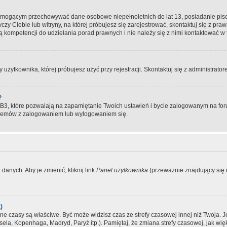
, mogącym przechowywać dane osobowe niepełnoletnich do lat 13, posiadanie pi
yczy Ciebie lub witryny, na której próbujesz się zarejestrować, skontaktuj się z pr
 kompetencji do udzielania porad prawnych i nie należy się z nimi kontaktować w te
użytkownika, której próbujesz użyć przy rejestracji. Skontaktuj się z administrat
?
, które pozwalają na zapamiętanie Twoich ustawień i bycie zalogowanym na forum
blemów z zalogowaniem lub wylogowaniem się.
danych. Aby je zmienić, kliknij link
Panel użytkownika
(przeważnie znajdujący się n
)
czasy są właściwe. Być może widzisz czas ze strefy czasowej innej niż Twoja. Jeże
sela, Kopenhaga, Madryd, Paryż itp.). Pamiętaj, że zmiana strefy czasowej, jak 