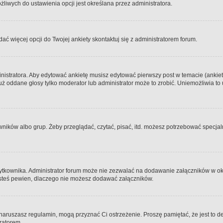
iwych do ustawienia opcji jest określana przez administratora.
dać więcej opcji do Twojej ankiety skontaktuj się z administratorem forum.
nistratora. Aby edytować ankietę musisz edytować pierwszy post w temacie (ankieta
y już oddane głosy tylko moderator lub administrator może to zrobić. Uniemożliwia
ków albo grup. Żeby przeglądać, czytać, pisać, itd. możesz potrzebować specjalny
ytkownika. Administrator forum może nie zezwalać na dodawanie załączników w o
 jesteś pewien, dlaczego nie możesz dodawać załączników.
e naruszasz regulamin, mogą przyznać Ci ostrzeżenie. Proszę pamiętać, że jest to d
tratorem.