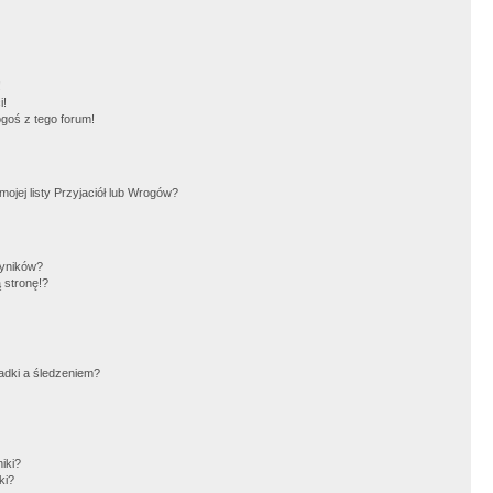
!
i!
goś z tego forum!
jej listy Przyjaciół lub Wrogów?
wyników?
 stronę!?
adki a śledzeniem?
iki?
ki?