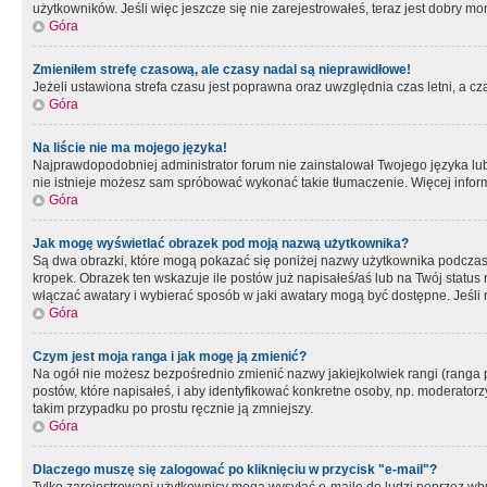
użytkowników. Jeśli więc jeszcze się nie zarejestrowałeś, teraz jest dobry mo
Góra
Zmieniłem strefę czasową, ale czasy nadal są nieprawidłowe!
Jeżeli ustawiona strefa czasu jest poprawna oraz uwzględnia czas letni, a c
Góra
Na liście nie ma mojego języka!
Najprawdopodobniej administrator forum nie zainstalował Twojego języka lub n
nie istnieje możesz sam spróbować wykonać takie tłumaczenie. Więcej inform
Góra
Jak mogę wyświetlać obrazek pod moją nazwą użytkownika?
Są dwa obrazki, które mogą pokazać się poniżej nazwy użytkownika podczas
kropek. Obrazek ten wskazuje ile postów już napisałeś/aś lub na Twój status
włączać awatary i wybierać sposób w jaki awatary mogą być dostępne. Jeśli n
Góra
Czym jest moja ranga i jak mogę ją zmienić?
Na ogół nie możesz bezpośrednio zmienić nazwy jakiejkolwiek rangi (ranga 
postów, które napisałeś, i aby identyfikować konkretne osoby, np. moderator
takim przypadku po prostu ręcznie ją zmniejszy.
Góra
Dlaczego muszę się zalogować po kliknięciu w przycisk "e-mail"?