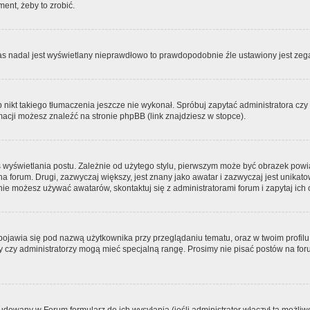
ment, żeby to zrobić.
zas nadal jest wyświetlany nieprawdłowo to prawdopodobnie źle ustawiony jest zega
ikt takiego tłumaczenia jeszcze nie wykonał. Spróbuj zapytać administratora czy m
acji możesz znaleźć na stronie phpBB (link znajdziesz w stopce).
 wyświetlania postu. Zależnie od użytego stylu, pierwszym może być obrazek pow
 na forum. Drugi, zazwyczaj większy, jest znany jako awatar i zazwyczaj jest unik
ie możesz używać awatarów, skontaktuj się z administratorami forum i zapytaj ich 
pojawia się pod nazwą użytkownika przy przeglądaniu tematu, oraz w twoim profilu
zy czy administratorzy mogą mieć specjalną rangę. Prosimy nie pisać postów na for