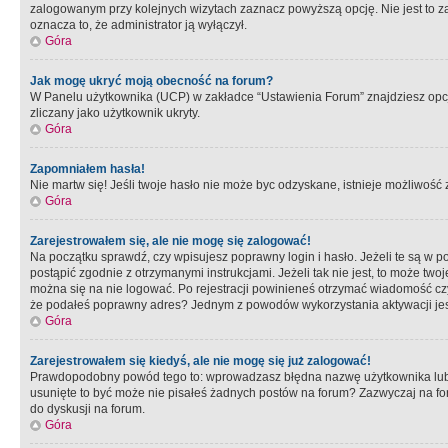
zalogowanym przy kolejnych wizytach zaznacz powyższą opcję. Nie jest to zal
oznacza to, że administrator ją wyłączył.
Góra
Jak mogę ukryć moją obecność na forum?
W Panelu użytkownika (UCP) w zakładce “Ustawienia Forum” znajdziesz opcję 
zliczany jako użytkownik ukryty.
Góra
Zapomniałem hasła!
Nie martw się! Jeśli twoje hasło nie może byc odzyskane, istnieje możliwość z
Góra
Zarejestrowałem się, ale nie mogę się zalogować!
Na początku sprawdź, czy wpisujesz poprawny login i hasło. Jeżeli te są w 
postąpić zgodnie z otrzymanymi instrukcjami. Jeżeli tak nie jest, to może 
można się na nie logować. Po rejestracji powinieneś otrzymać wiadomość czy 
że podałeś poprawny adres? Jednym z powodów wykorzystania aktywacji je
Góra
Zarejestrowałem się kiedyś, ale nie mogę się już zalogować!
Prawdopodobny powód tego to: wprowadzasz błędna nazwę użytkownika lub hasł
usunięte to być może nie pisałeś żadnych postów na forum? Zazwyczaj na fo
do dyskusji na forum.
Góra