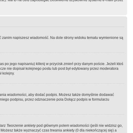
ość). Ma to na celu zapobiegać złośliwemu użytkowniu systemu e-maili przez
ować zanim napiszesz wiadomość. Na dole strony widoku tematu wymienione są
as po jego napisaniu) kliknij w przycisk
zmień
przy danym poście. Jeżeli ktoś
szcze nie dopisał kolejnego postu lub post był edytowany przez moderatora
 kolejny.
łania wiadomości, aby dodać podpis. Możesz także domyślnie dodawać
niego podpisu, przez odznaczenie pola Dołącz podpis w formularzu
larz
Tworzenie ankiety
pod głównym polem wiadomości (jeśli nie widzisz go,
 Możesz także wyznaczyć czas trwania ankiety (0 dla niekończącej się) a