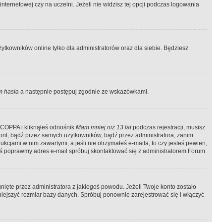
ternetowej czy na uczelni. Jeżeli nie widzisz tej opcji podczas logowania
tkowników online tylko dla administratorów oraz dla siebie. Będziesz
 hasła
a następnie postępuj zgodnie ze wskazówkami.
e COPPA i kliknąłeś odnośnik
Mam mniej niż 13 lat
podczas rejestracji, musisz
kont, bądź przez samych użytkowników, bądź przez administratora, zanim
cjami w nim zawartymi, a jeśli nie otrzymałeś e-maila, to czy jesteś pewien,
ś poprawmy adres e-mail spróbuj skontaktować się z administratorem Forum.
ięte przez administratora z jakiegoś powodu. Jeżeli Twoje konto zostało
iejszyć rozmiar bazy danych. Spróbuj ponownie zarejestrować się i włączyć