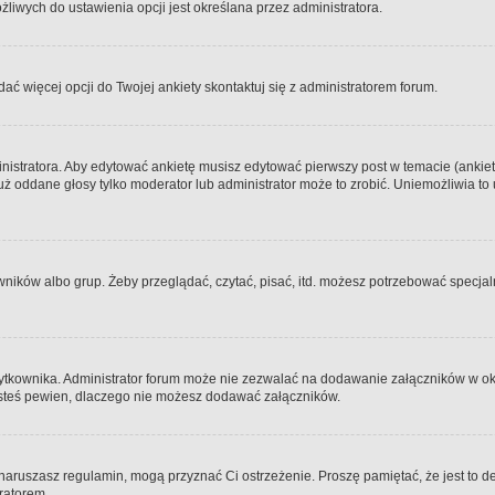
iwych do ustawienia opcji jest określana przez administratora.
dać więcej opcji do Twojej ankiety skontaktuj się z administratorem forum.
nistratora. Aby edytować ankietę musisz edytować pierwszy post w temacie (ankieta
y już oddane głosy tylko moderator lub administrator może to zrobić. Uniemożliwia
ków albo grup. Żeby przeglądać, czytać, pisać, itd. możesz potrzebować specjalny
ytkownika. Administrator forum może nie zezwalać na dodawanie załączników w o
 jesteś pewien, dlaczego nie możesz dodawać załączników.
e naruszasz regulamin, mogą przyznać Ci ostrzeżenie. Proszę pamiętać, że jest to d
tratorem.