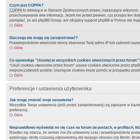
Czym jest COPPA?
COPPA
to istniejące w Stanach Zjednoczonych prawo, nakazujące witrynom
przechowywanie w/w informacji. Jeżeli nie jesteś pewien, czy przepis ten dot
pamiętać, że ani phpBB Group, ani oficjalny support phpBB w Polsce nie mają
Góra
Dlaczego nie mogę się zarejestrować?
Prawdopodobnie właściciel strony zbanował Twój adres IP lub zabronił nazwy 
Góra
Co spowoduje "Usunięcie wszystkich cookies utworzonych przez forum"
“Usuń cookies utworzone przez forum” usuwa cookies utworzone przez phpBB3
nieprzeczytanych postów. Usunięcie cookies może pomóc w przypadku pro
Góra
Preferencje i ustawienia użytkownika
Jak mogę zmienić moje ustawienia?
Wszystkie Twoje ustawienia (jeśli jesteś zarejestrowany) są zapisane w bazie 
preferencji.
Góra
Nieprawidłowo wyświetla mi się czas na forum (w postach, w profilach, itd.
Rzadko się zdarza, że serwer ma źle ustawiony czas i prawdopodobnie podane 
wybierając strefę czasową odpowiednią dla twojego obszaru (np Berlin, Bruk