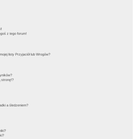
!
i!
goś z tego forum!
jej listy Przyjaciół lub Wrogów?
wyników?
 stronę!?
adki a śledzeniem?
iki?
ki?