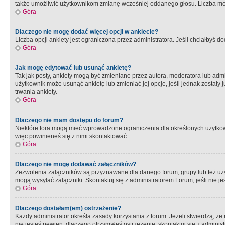
także umożliwić użytkownikom zmianę wcześniej oddanego głosu. Liczba możl
Góra
Dlaczego nie mogę dodać więcej opcji w ankiecie?
Liczba opcji ankiety jest ograniczona przez administratora. Jeśli chciałbyś do
Góra
Jak mogę edytować lub usunąć ankietę?
Tak jak posty, ankiety mogą być zmieniane przez autora, moderatora lub admi
użytkownik może usunąć ankietę lub zmieniać jej opcje, jeśli jednak został
trwania ankiety.
Góra
Dlaczego nie mam dostępu do forum?
Niektóre fora mogą mieć wprowadzone ograniczenia dla określonych użytkowni
więc powinieneś się z nimi skontaktować.
Góra
Dlaczego nie mogę dodawać załączników?
Zezwolenia załączników są przyznawane dla danego forum, grupy lub też uż
mogą wysyłać załączniki. Skontaktuj się z administratorem Forum, jeśli nie
Góra
Dlaczego dostałam(em) ostrzeżenie?
Każdy administrator określa zasady korzystania z forum. Jeżeli stwierdzą, ż
nie jesteś pewien, dlaczego otrzymałeś ostrzeżenie, skontaktuj sie z adminis