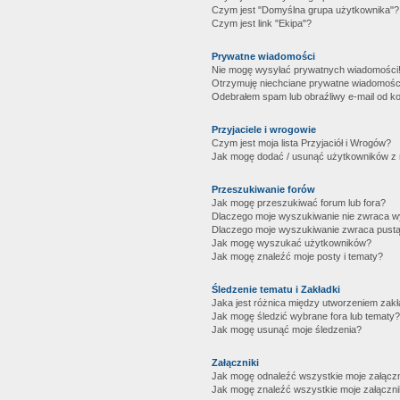
Czym jest "Domyślna grupa użytkownika"?
Czym jest link "Ekipa"?
Prywatne wiadomości
Nie mogę wysyłać prywatnych wiadomości
Otrzymuję niechciane prywatne wiadomośc
Odebrałem spam lub obraźliwy e-mail od ko
Przyjaciele i wrogowie
Czym jest moja lista Przyjaciół i Wrogów?
Jak mogę dodać / usunąć użytkowników z mo
Przeszukiwanie forów
Jak mogę przeszukiwać forum lub fora?
Dlaczego moje wyszukiwanie nie zwraca 
Dlaczego moje wyszukiwanie zwraca pustą
Jak mogę wyszukać użytkowników?
Jak mogę znaleźć moje posty i tematy?
Śledzenie tematu i Zakładki
Jaka jest różnica między utworzeniem zakł
Jak mogę śledzić wybrane fora lub tematy?
Jak mogę usunąć moje śledzenia?
Załączniki
Jak mogę odnaleźć wszystkie moje załączn
Jak mogę znaleźć wszystkie moje załączni