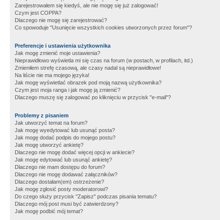
Zarejestrowałem się kiedyś, ale nie mogę się już zalogować!
Czym jest COPPA?
Dlaczego nie mogę się zarejestrować?
Co spowoduje "Usunięcie wszystkich cookies utworzonych przez forum"?
Preferencje i ustawienia użytkownika
Jak mogę zmienić moje ustawienia?
Nieprawidłowo wyświetla mi się czas na forum (w postach, w profilach, itd.)
Zmieniłem strefę czasową, ale czasy nadal są nieprawidłowe!
Na liście nie ma mojego języka!
Jak mogę wyświetlać obrazek pod moją nazwą użytkownika?
Czym jest moja ranga i jak mogę ją zmienić?
Dlaczego muszę się zalogować po kliknięciu w przycisk "e-mail"?
Problemy z pisaniem
Jak utworzyć temat na forum?
Jak mogę wyedytować lub usunąć posta?
Jak mogę dodać podpis do mojego postu?
Jak mogę utworzyć ankietę?
Dlaczego nie mogę dodać więcej opcji w ankiecie?
Jak mogę edytować lub usunąć ankietę?
Dlaczego nie mam dostępu do forum?
Dlaczego nie mogę dodawać załączników?
Dlaczego dostałam(em) ostrzeżenie?
Jak mogę zgłosić posty moderatorowi?
Do czego służy przycisk "Zapisz" podczas pisania tematu?
Dlaczego mój post musi być zatwierdzony?
Jak mogę podbić mój temat?