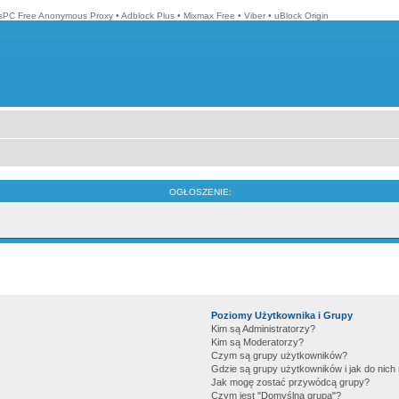
isPC Free Anonymous Proxy
•
Adblock Plus
•
Mixmax Free
•
Viber
•
uBlock Origin
OGŁOSZENIE:
Poziomy Użytkownika i Grupy
Kim są Administratorzy?
Kim są Moderatorzy?
Czym są grupy użytkowników?
Gdzie są grupy użytkowników i jak do nic
Jak mogę zostać przywódcą grupy?
Czym jest "Domyślna grupa"?