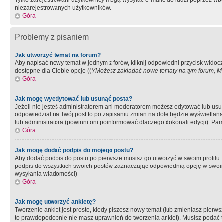
Tylko zarejestrowani użytkownicy mogą wysyłać e-maile do ludzi poprzez wbu
niezarejestrowanych użytkowników.
Góra
Problemy z pisaniem
Jak utworzyć temat na forum?
Aby napisać nowy temat w jednym z forów, kliknij odpowiedni przycisk widoc
dostępne dla Ciebie opcje ((
YMożesz zakładać nowe tematy na tym forum, Mo
Góra
Jak mogę wyedytować lub usunąć posta?
Jeżeli nie jesteś administratorem ani moderatorem możesz edytować lub usuwać
odpowiedział na Twój post to po zapisaniu zmian na dole będzie wyświetlana 
lub administratora (powinni oni poinformować dlaczego dokonali edycji). Pam
Góra
Jak mogę dodać podpis do mojego postu?
Aby dodać podpis do postu po pierwsze musisz go utworzyć w swoim profilu.
podpis do wszystkich swoich postów zaznaczając odpowiednią opcję w swoi
wysyłania wiadomości)
Góra
Jak mogę utworzyć ankietę?
Tworzenie ankiet jest proste, kiedy piszesz nowy temat (lub zmieniasz pier
to prawdopodobnie nie masz uprawnień do tworzenia ankiet). Musisz podać tyt