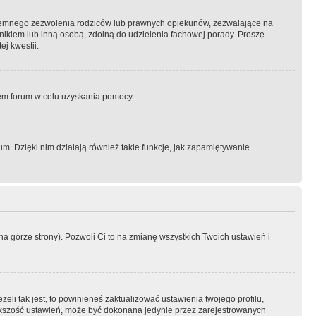
semnego zezwolenia rodziców lub prawnych opiekunów, zezwalające na
awnikiem lub inną osobą, zdolną do udzielenia fachowej porady. Proszę
j kwestii.
orem forum w celu uzyskania pomocy.
. Dzięki nim działają również takie funkcje, jak zapamiętywanie
a górze strony). Pozwoli Ci to na zmianę wszystkich Twoich ustawień i
li tak jest, to powinieneś zaktualizować ustawienia twojego profilu,
większość ustawień, może być dokonana jedynie przez zarejestrowanych