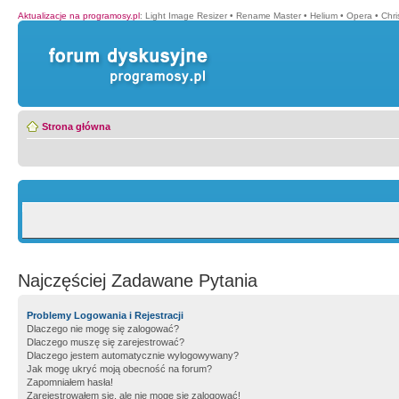
Aktualizacje na programosy.pl
:
Light Image Resizer
•
Rename Master
•
Helium
•
Opera
•
Chr
Strona główna
Najczęściej Zadawane Pytania
Problemy Logowania i Rejestracji
Dlaczego nie mogę się zalogować?
Dlaczego muszę się zarejestrować?
Dlaczego jestem automatycznie wylogowywany?
Jak mogę ukryć moją obecność na forum?
Zapomniałem hasła!
Zarejestrowałem się, ale nie mogę się zalogować!