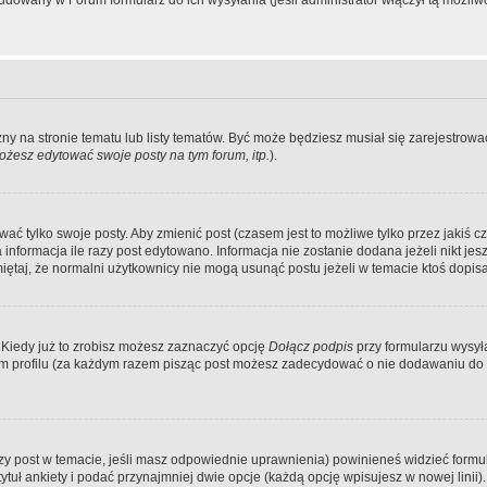
dowany w Forum formularz do ich wysyłania (jeśli administrator włączył tą możliw
zny na stronie tematu lub listy tematów. Być może będziesz musiał się zarejestr
żesz edytować swoje posty na tym forum, itp.
).
 tylko swoje posty. Aby zmienić post (czasem jest to możliwe tylko przez jakiś cz
informacja ile razy post edytowano. Informacja nie zostanie dodana jeżeli nikt je
iętaj, że normalni użytkownicy nie mogą usunąć postu jeżeli w temacie ktoś dopisał
 Kiedy już to zrobisz możesz zaznaczyć opcję
Dołącz podpis
przy formularzu wysy
m profilu (za każdym razem pisząc post możesz zadecydować o nie dodawaniu do 
wszy post w temacie, jeśli masz odpowiednie uprawnienia) powinieneś widzieć formu
uł ankiety i podać przynajmniej dwie opcje (każdą opcję wpisujesz w nowej linii).