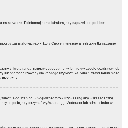
r na serwerze. Poinformuj administratora, aby naprawił ten problem.
ógłby zainstalować język, który Ciebie interesuje a jeśli takie tłumaczenie
iązany z Twoją rangą, najprawdopodobniej w formie gwiazdek, kwadratów lub
atowy lub spersonalizowany dla każdego użytkownika. Administrator forum może
o przyczyny.
, zależnie od szablonu). Większość forów używa rang aby wskazać liczbę
um tylko po to, aby otrzymać wyższą rangę. Moderator lub administrator w