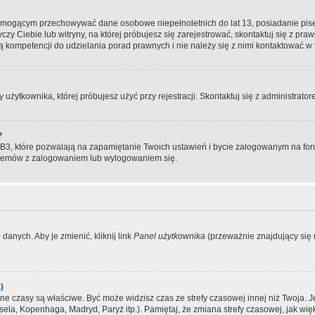
, mogącym przechowywać dane osobowe niepełnoletnich do lat 13, posiadanie pi
yczy Ciebie lub witryny, na której próbujesz się zarejestrować, skontaktuj się z pr
 kompetencji do udzielania porad prawnych i nie należy się z nimi kontaktować w te
użytkownika, której próbujesz użyć przy rejestracji. Skontaktuj się z administrat
?
, które pozwalają na zapamiętanie Twoich ustawień i bycie zalogowanym na forum
blemów z zalogowaniem lub wylogowaniem się.
danych. Aby je zmienić, kliknij link
Panel użytkownika
(przeważnie znajdujący się n
)
czasy są właściwe. Być może widzisz czas ze strefy czasowej innej niż Twoja. Jeże
sela, Kopenhaga, Madryd, Paryż itp.). Pamiętaj, że zmiana strefy czasowej, jak 