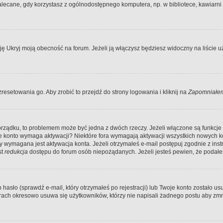
ecane, gdy korzystasz z ogólnodostępnego komputera, np. w bibliotece, kawiarni in
Ukryj moją obecność na forum. Jeżeli ją włączysz będziesz widoczny na liście uży
resetowania go. Aby zrobić to przejdź do strony logowania i kliknij na
Zapomniałem
porządku, to problemem może być jedna z dwóch rzeczy. Jeżeli włączone są funkcj
twoje konto wymaga aktywacji? Niektóre fora wymagają aktywacji wszystkich nowych 
wymagana jest aktywacja konta. Jeżeli otrzymałeś e-mail postępuj zgodnie z instruk
st
redukcja
dostępu do forum osób niepożądanych. Jeżeli jesteś pewien, że podałe
o (sprawdź e-mail, który otrzymałeś po rejestracji) lub Twoje konto zostało usun
rach okresowo usuwa się użytkowników, którzy nie napisali żadnego postu aby zmn