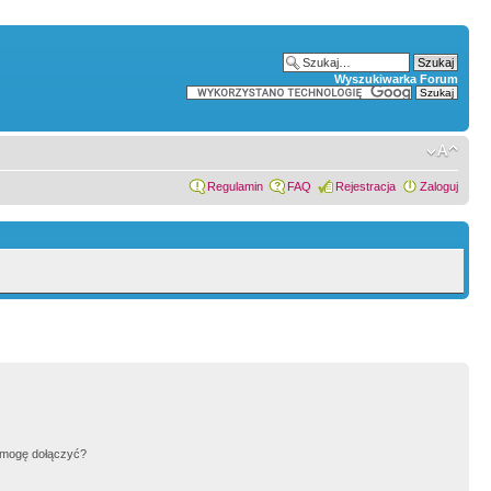
Wyszukiwarka Forum
Regulamin
FAQ
Rejestracja
Zaloguj
h mogę dołączyć?