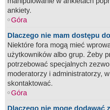
manipulowanie w ankietach popr
ankiety.
Góra
Dlaczego nie mam dostępu d
Niektóre fora mogą mieć wprowa
użytkowników albo grup. Żeby pr
potrzebować specjalnych zezwole
moderatorzy i administratorzy, w
skontaktować.
Góra
Dlaczego nie mogę dodawać 