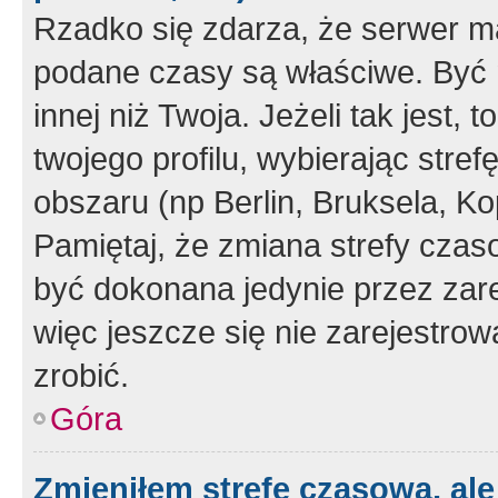
Rzadko się zdarza, że serwer m
podane czasy są właściwe. Być 
innej niż Twoja. Jeżeli tak jest,
twojego profilu, wybierając str
obszaru (np Berlin, Bruksela, Ko
Pamiętaj, że zmiana strefy czas
być dokonana jedynie przez zar
więc jeszcze się nie zarejestrow
zrobić.
Góra
Zmieniłem strefę czasową, ale