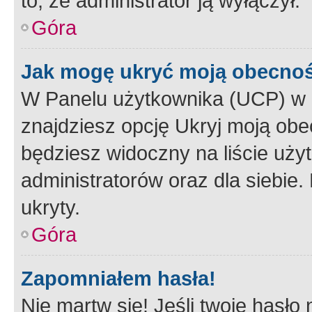
to, że administrator ją wyłączył.
Góra
Jak mogę ukryć moją obecno
W Panelu użytkownika (UCP) w 
znajdziesz opcję Ukryj moją obe
będziesz widoczny na liście użyt
administratorów oraz dla siebie.
ukryty.
Góra
Zapomniałem hasła!
Nie martw się! Jeśli twoje hasło