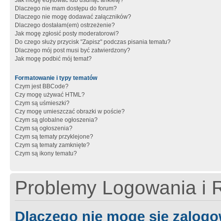
Jak mogę edytować lub usunąć ankietę?
Dlaczego nie mam dostępu do forum?
Dlaczego nie mogę dodawać załączników?
Dlaczego dostałam(em) ostrzeżenie?
Jak mogę zgłosić posty moderatorowi?
Do czego służy przycisk "Zapisz" podczas pisania tematu?
Dlaczego mój post musi być zatwierdzony?
Jak mogę podbić mój temat?
Formatowanie i typy tematów
Czym jest BBCode?
Czy mogę używać HTML?
Czym są uśmieszki?
Czy mogę umieszczać obrazki w poście?
Czym są globalne ogłoszenia?
Czym są ogłoszenia?
Czym są tematy przyklejone?
Czym są tematy zamknięte?
Czym są ikony tematu?
Problemy Logowania i R
Dlaczego nie mogę się zalog