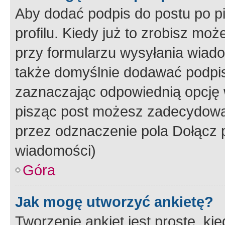
Aby dodać podpis do postu po 
profilu. Kiedy już to zrobisz m
przy formularzu wysyłania wiad
także domyślnie dodawać podpi
zaznaczając odpowiednią opcję 
pisząc post możesz zadecydowa
przez odznaczenie pola Dołącz 
wiadomości)
Góra
Jak mogę utworzyć ankietę?
Tworzenie ankiet jest proste, ki