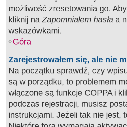
możliwość zresetowania go. Aby 
kliknij na
Zapomniałem hasła
a n
wskazówkami.
Góra
Zarejestrowałem się, ale nie 
Na początku sprawdź, czy wpisuj
są w porządku, to problemem mo
włączone są funkcje COPPA i kl
podczas rejestracji, musisz pos
instrukcjami. Jeżeli tak nie jes
Niektóre fora wymagają aktywac