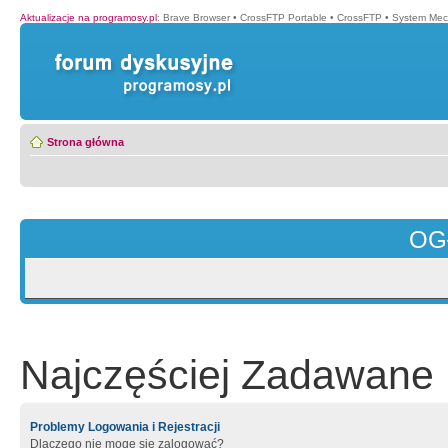
Aktualizacje na programosy.pl
:
Brave Browser
•
CrossFTP Portable
•
CrossFTP
•
System Mec
Strona główna
OG
Najczęściej Zadawane 
Problemy Logowania i Rejestracji
Dlaczego nie mogę się zalogować?