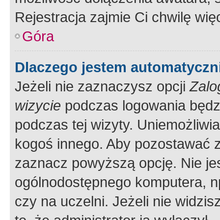
Rejestracja zajmie Ci chwilę wi
Góra
Dlaczego jestem automatycz
Jeżeli nie zaznaczysz opcji
Zalo
wizycie
podczas logowania będzi
podczas tej wizyty. Uniemożliwi
kogoś innego. Aby pozostawać 
zaznacz powyższą opcję. Nie jes
ogólnodostępnego komputera, np.
czy na uczelni. Jeżeli nie widzi