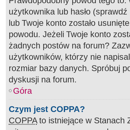
Prawdopodobny powód tego to:
użytkownika lub hasło (sprawdź e
lub Twoje konto zostało usunięte
powodu. Jeżeli Twoje konto zost
żadnych postów na forum? Zazw
użytkowników, którzy nie napisa
rozmiar bazy danych. Spróbuj po
dyskusji na forum.
Góra
Czym jest COPPA?
COPPA
to istniejące w Stanach