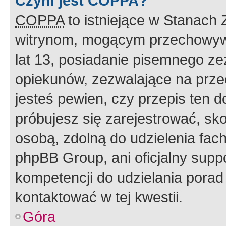
Czym jest COPPA?
COPPA
to istniejące w Stanach
witrynom, mogącym przechowywa
lat 13, posiadanie pisemnego z
opiekunów, zezwalające na przec
jesteś pewien, czy przepis ten do
próbujesz się zarejestrować, sko
osobą, zdolną do udzielenia fac
phpBB Group, ani oficjalny supp
kompetencji do udzielania porad 
kontaktować w tej kwestii.
Góra