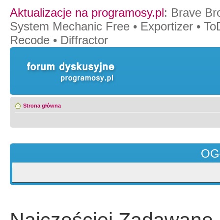
Aktualizacje na programosy.pl
:
Brave Br
System Mechanic Free
•
Exportizer
•
To
Recode
•
Diffractor
Strona główna
OG