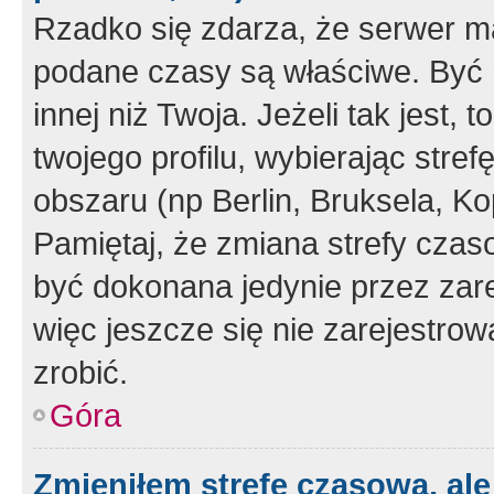
Rzadko się zdarza, że serwer m
podane czasy są właściwe. Być 
innej niż Twoja. Jeżeli tak jest,
twojego profilu, wybierając str
obszaru (np Berlin, Bruksela, Ko
Pamiętaj, że zmiana strefy czas
być dokonana jedynie przez zar
więc jeszcze się nie zarejestrow
zrobić.
Góra
Zmieniłem strefę czasową, ale