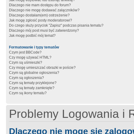
Jak mogę edytować lub usunąć ankietę?
Dlaczego nie mam dostępu do forum?
Dlaczego nie mogę dodawać załączników?
Dlaczego dostałam(em) ostrzeżenie?
Jak mogę zgłosić posty moderatorowi?
Do czego służy przycisk "Zapisz" podczas pisania tematu?
Dlaczego mój post musi być zatwierdzony?
Jak mogę podbić mój temat?
Formatowanie i typy tematów
Czym jest BBCode?
Czy mogę używać HTML?
Czym są uśmieszki?
Czy mogę umieszczać obrazki w poście?
Czym są globalne ogłoszenia?
Czym są ogłoszenia?
Czym są tematy przyklejone?
Czym są tematy zamknięte?
Czym są ikony tematu?
Problemy Logowania i R
Dlaczego nie mogę się zalog