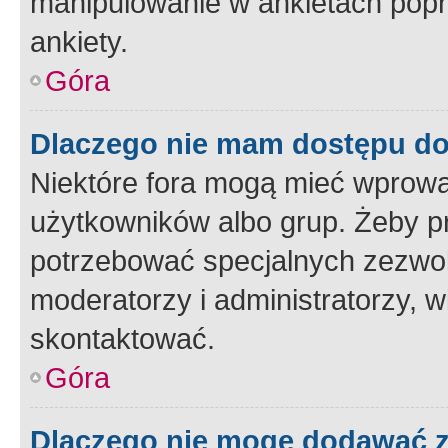
manipulowanie w ankietach popr
ankiety.
Góra
Dlaczego nie mam dostępu d
Niektóre fora mogą mieć wprowa
użytkowników albo grup. Żeby pr
potrzebować specjalnych zezwole
moderatorzy i administratorzy, w
skontaktować.
Góra
Dlaczego nie mogę dodawać 