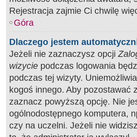
Rejestracja zajmie Ci chwilę wi
Góra
Dlaczego jestem automatycz
Jeżeli nie zaznaczysz opcji
Zalo
wizycie
podczas logowania będzi
podczas tej wizyty. Uniemożliwi
kogoś innego. Aby pozostawać 
zaznacz powyższą opcję. Nie jes
ogólnodostępnego komputera, np.
czy na uczelni. Jeżeli nie widzi