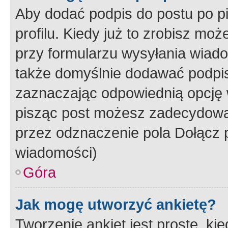
Aby dodać podpis do postu po 
profilu. Kiedy już to zrobisz m
przy formularzu wysyłania wiad
także domyślnie dodawać podpi
zaznaczając odpowiednią opcję 
pisząc post możesz zadecydowa
przez odznaczenie pola Dołącz 
wiadomości)
Góra
Jak mogę utworzyć ankietę?
Tworzenie ankiet jest proste, ki