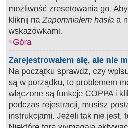
możliwość zresetowania go. Aby 
kliknij na
Zapomniałem hasła
a n
wskazówkami.
Góra
Zarejestrowałem się, ale nie 
Na początku sprawdź, czy wpisuj
są w porządku, to problemem mo
włączone są funkcje COPPA i kl
podczas rejestracji, musisz pos
instrukcjami. Jeżeli tak nie jes
Niektóre fora wymagają aktywac