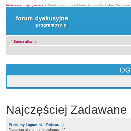
Aktualizacje na programosy.pl
:
Mozilla Firefox
•
Vivaldi Portable
•
Vivaldi
•
UnHackMe
•
Zero I
Strona główna
OG
Najczęściej Zadawane 
Problemy Logowania i Rejestracji
Dlaczego nie mogę się zalogować?