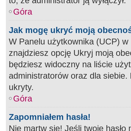
to, że administrator ją wyłączył.
Góra
Jak mogę ukryć moją obecno
W Panelu użytkownika (UCP) w 
znajdziesz opcję Ukryj moją obe
będziesz widoczny na liście użyt
administratorów oraz dla siebie.
ukryty.
Góra
Zapomniałem hasła!
Nie martw się! Jeśli twoje hasło