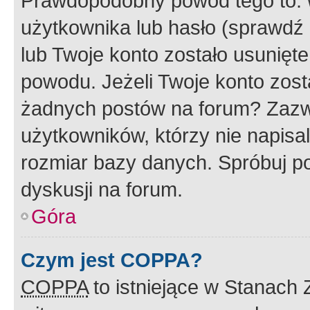
Prawdopodobny powód tego to:
użytkownika lub hasło (sprawdź e
lub Twoje konto zostało usunięte
powodu. Jeżeli Twoje konto zost
żadnych postów na forum? Zazw
użytkowników, którzy nie napisa
rozmiar bazy danych. Spróbuj po
dyskusji na forum.
Góra
Czym jest COPPA?
COPPA
to istniejące w Stanach