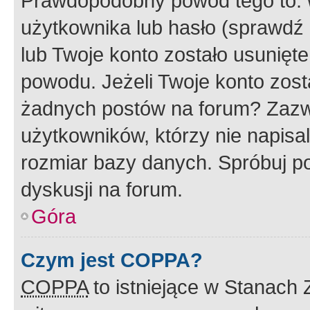
Prawdopodobny powód tego to:
użytkownika lub hasło (sprawdź e
lub Twoje konto zostało usunięte
powodu. Jeżeli Twoje konto zost
żadnych postów na forum? Zazw
użytkowników, którzy nie napisa
rozmiar bazy danych. Spróbuj po
dyskusji na forum.
Góra
Czym jest COPPA?
COPPA
to istniejące w Stanach