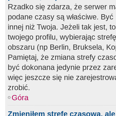
Rzadko się zdarza, że serwer m
podane czasy są właściwe. Być 
innej niż Twoja. Jeżeli tak jest,
twojego profilu, wybierając str
obszaru (np Berlin, Bruksela, Ko
Pamiętaj, że zmiana strefy czas
być dokonana jedynie przez zar
więc jeszcze się nie zarejestrow
zrobić.
Góra
Zmieniłem strefę czasową, ale