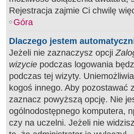
Rejestracja zajmie Ci chwilę wi
Góra
Dlaczego jestem automatycz
Jeżeli nie zaznaczysz opcji
Zalo
wizycie
podczas logowania będzi
podczas tej wizyty. Uniemożliwi
kogoś innego. Aby pozostawać 
zaznacz powyższą opcję. Nie jes
ogólnodostępnego komputera, np.
czy na uczelni. Jeżeli nie widzi