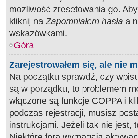
możliwość zresetowania go. Aby 
kliknij na
Zapomniałem hasła
a n
wskazówkami.
Góra
Zarejestrowałem się, ale nie 
Na początku sprawdź, czy wpisuj
są w porządku, to problemem mo
włączone są funkcje COPPA i kl
podczas rejestracji, musisz pos
instrukcjami. Jeżeli tak nie jes
Niektóre fora wymagają aktywac