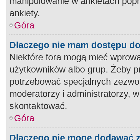
manipulowanie w ankietach popr
ankiety.
Góra
Dlaczego nie mam dostępu d
Niektóre fora mogą mieć wprowa
użytkowników albo grup. Żeby pr
potrzebować specjalnych zezwole
moderatorzy i administratorzy, w
skontaktować.
Góra
Dlaczego nie mogę dodawać 