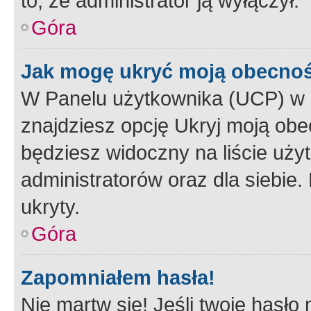
to, że administrator ją wyłączył.
Góra
Jak mogę ukryć moją obecno
W Panelu użytkownika (UCP) w 
znajdziesz opcję Ukryj moją obe
będziesz widoczny na liście użyt
administratorów oraz dla siebie.
ukryty.
Góra
Zapomniałem hasła!
Nie martw się! Jeśli twoje hasło