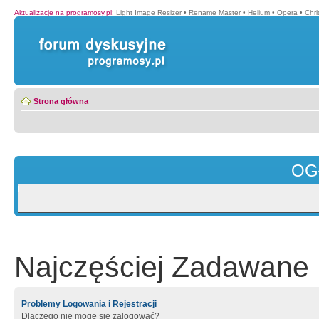
Aktualizacje na programosy.pl
:
Light Image Resizer
•
Rename Master
•
Helium
•
Opera
•
Chr
Strona główna
OG
Najczęściej Zadawane 
Problemy Logowania i Rejestracji
Dlaczego nie mogę się zalogować?