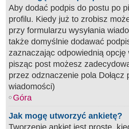
Aby dodać podpis do postu po 
profilu. Kiedy już to zrobisz m
przy formularzu wysyłania wiad
także domyślnie dodawać podpi
zaznaczając odpowiednią opcję 
pisząc post możesz zadecydowa
przez odznaczenie pola Dołącz 
wiadomości)
Góra
Jak mogę utworzyć ankietę?
Tworzenie ankiet jest proste, ki