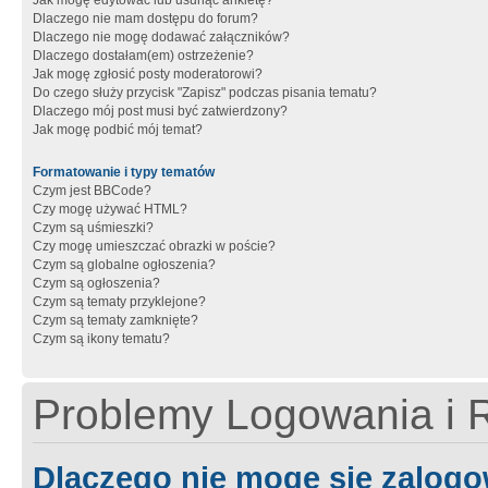
Jak mogę edytować lub usunąć ankietę?
Dlaczego nie mam dostępu do forum?
Dlaczego nie mogę dodawać załączników?
Dlaczego dostałam(em) ostrzeżenie?
Jak mogę zgłosić posty moderatorowi?
Do czego służy przycisk "Zapisz" podczas pisania tematu?
Dlaczego mój post musi być zatwierdzony?
Jak mogę podbić mój temat?
Formatowanie i typy tematów
Czym jest BBCode?
Czy mogę używać HTML?
Czym są uśmieszki?
Czy mogę umieszczać obrazki w poście?
Czym są globalne ogłoszenia?
Czym są ogłoszenia?
Czym są tematy przyklejone?
Czym są tematy zamknięte?
Czym są ikony tematu?
Problemy Logowania i R
Dlaczego nie mogę się zalog