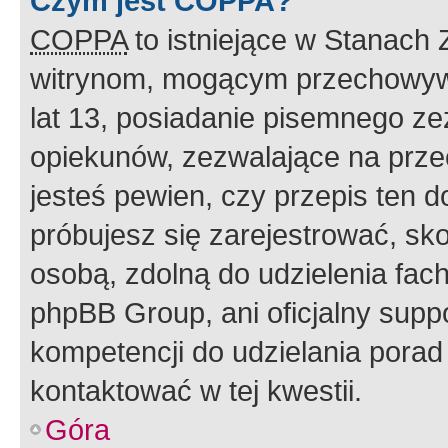
Czym jest COPPA?
COPPA
to istniejące w Stanach
witrynom, mogącym przechowywa
lat 13, posiadanie pisemnego z
opiekunów, zezwalające na przec
jesteś pewien, czy przepis ten do
próbujesz się zarejestrować, sko
osobą, zdolną do udzielenia fac
phpBB Group, ani oficjalny supp
kompetencji do udzielania porad 
kontaktować w tej kwestii.
Góra