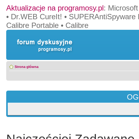
Aktualizacje na programosy.pl
:
Microsof
•
Dr.WEB CureIt!
•
SUPERAntiSpyware 
Calibre Portable
•
Calibre
Strona główna
OG