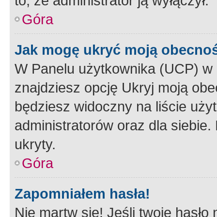
to, że administrator ją wyłączył.
Góra
Jak mogę ukryć moją obecno
W Panelu użytkownika (UCP) w 
znajdziesz opcję Ukryj moją obe
będziesz widoczny na liście użyt
administratorów oraz dla siebie.
ukryty.
Góra
Zapomniałem hasła!
Nie martw się! Jeśli twoje hasło