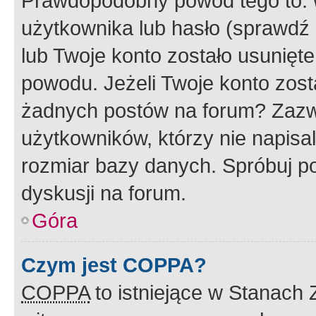
Prawdopodobny powód tego to:
użytkownika lub hasło (sprawdź e
lub Twoje konto zostało usunięte
powodu. Jeżeli Twoje konto zost
żadnych postów na forum? Zazw
użytkowników, którzy nie napisa
rozmiar bazy danych. Spróbuj po
dyskusji na forum.
Góra
Czym jest COPPA?
COPPA
to istniejące w Stanach