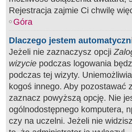
Rejestracja zajmie Ci chwilę wi
Góra
Dlaczego jestem automatycz
Jeżeli nie zaznaczysz opcji
Zalo
wizycie
podczas logowania będzi
podczas tej wizyty. Uniemożliwi
kogoś innego. Aby pozostawać 
zaznacz powyższą opcję. Nie jes
ogólnodostępnego komputera, np.
czy na uczelni. Jeżeli nie widzi