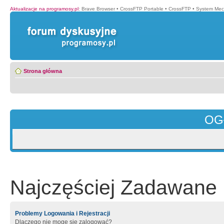
Aktualizacje na programosy.pl
:
Brave Browser
•
CrossFTP Portable
•
CrossFTP
•
System Mec
Strona główna
OG
Najczęściej Zadawane 
Problemy Logowania i Rejestracji
Dlaczego nie mogę się zalogować?