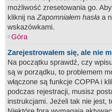
możliwość zresetowania go. Aby 
kliknij na
Zapomniałem hasła
a n
wskazówkami.
Góra
Zarejestrowałem się, ale nie 
Na początku sprawdź, czy wpisuj
są w porządku, to problemem mo
włączone są funkcje COPPA i kl
podczas rejestracji, musisz pos
instrukcjami. Jeżeli tak nie jes
Niektóre fora wymagają aktywac