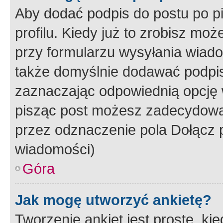
Aby dodać podpis do postu po 
profilu. Kiedy już to zrobisz m
przy formularzu wysyłania wiad
także domyślnie dodawać podpi
zaznaczając odpowiednią opcję 
pisząc post możesz zadecydowa
przez odznaczenie pola Dołącz 
wiadomości)
Góra
Jak mogę utworzyć ankietę?
Tworzenie ankiet jest proste, ki