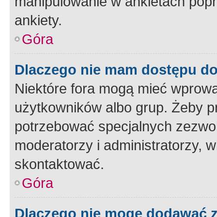
manipulowanie w ankietach popr
ankiety.
Góra
Dlaczego nie mam dostępu d
Niektóre fora mogą mieć wprowa
użytkowników albo grup. Żeby pr
potrzebować specjalnych zezwole
moderatorzy i administratorzy, w
skontaktować.
Góra
Dlaczego nie mogę dodawać 