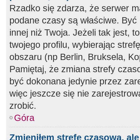
Rzadko się zdarza, że serwer m
podane czasy są właściwe. Być 
innej niż Twoja. Jeżeli tak jest,
twojego profilu, wybierając str
obszaru (np Berlin, Bruksela, Ko
Pamiętaj, że zmiana strefy czas
być dokonana jedynie przez zar
więc jeszcze się nie zarejestrow
zrobić.
Góra
Zmieniłem strefę czasową, ale