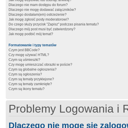
Jak mogę edytować lub usunąć ankietę?
Dlaczego nie mam dostępu do forum?
Dlaczego nie mogę dodawać załączników?
Dlaczego dostałam(em) ostrzeżenie?
Jak mogę zgłosić posty moderatorowi?
Do czego służy przycisk "Zapisz" podczas pisania tematu?
Dlaczego mój post musi być zatwierdzony?
Jak mogę podbić mój temat?
Formatowanie i typy tematów
Czym jest BBCode?
Czy mogę używać HTML?
Czym są uśmieszki?
Czy mogę umieszczać obrazki w poście?
Czym są globalne ogłoszenia?
Czym są ogłoszenia?
Czym są tematy przyklejone?
Czym są tematy zamknięte?
Czym są ikony tematu?
Problemy Logowania i R
Dlaczego nie mogę się zalog