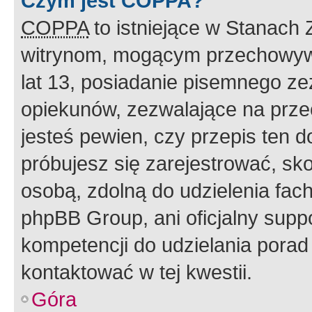
Czym jest COPPA?
COPPA
to istniejące w Stanach
witrynom, mogącym przechowywa
lat 13, posiadanie pisemnego z
opiekunów, zezwalające na przec
jesteś pewien, czy przepis ten do
próbujesz się zarejestrować, sko
osobą, zdolną do udzielenia fac
phpBB Group, ani oficjalny supp
kompetencji do udzielania porad 
kontaktować w tej kwestii.
Góra