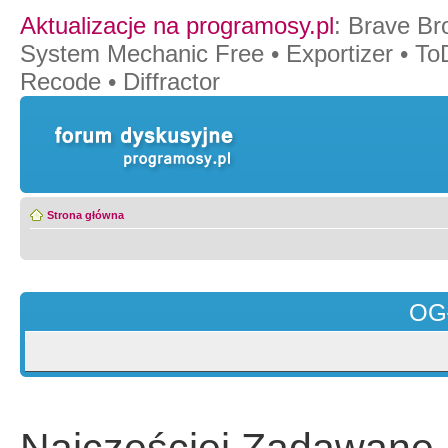
Aktualizacje na programosy.pl
:
Brave Br
System Mechanic Free
•
Exportizer
•
To
Recode
•
Diffractor
Strona główna
OG