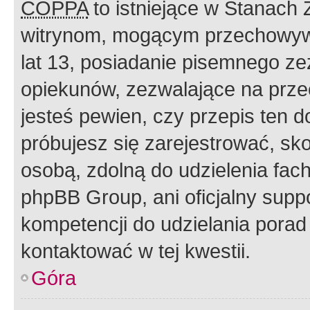
COPPA
to istniejące w Stanach
witrynom, mogącym przechowywa
lat 13, posiadanie pisemnego z
opiekunów, zezwalające na przec
jesteś pewien, czy przepis ten do
próbujesz się zarejestrować, sko
osobą, zdolną do udzielenia fac
phpBB Group, ani oficjalny supp
kompetencji do udzielania porad 
kontaktować w tej kwestii.
Góra