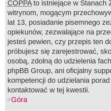
COPPA
to istniejące w Stanach
witrynom, mogącym przechowywa
lat 13, posiadanie pisemnego z
opiekunów, zezwalające na przec
jesteś pewien, czy przepis ten do
próbujesz się zarejestrować, sko
osobą, zdolną do udzielenia fac
phpBB Group, ani oficjalny supp
kompetencji do udzielania porad 
kontaktować w tej kwestii.
Góra