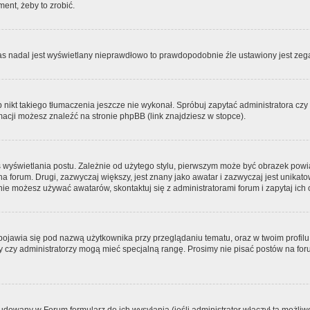
ment, żeby to zrobić.
zas nadal jest wyświetlany nieprawdłowo to prawdopodobnie źle ustawiony jest zega
ikt takiego tłumaczenia jeszcze nie wykonał. Spróbuj zapytać administratora czy m
acji możesz znaleźć na stronie phpBB (link znajdziesz w stopce).
 wyświetlania postu. Zależnie od użytego stylu, pierwszym może być obrazek pow
 na forum. Drugi, zazwyczaj większy, jest znany jako awatar i zazwyczaj jest unik
ie możesz używać awatarów, skontaktuj się z administratorami forum i zapytaj ich 
pojawia się pod nazwą użytkownika przy przeglądaniu tematu, oraz w twoim profilu
zy czy administratorzy mogą mieć specjalną rangę. Prosimy nie pisać postów na for