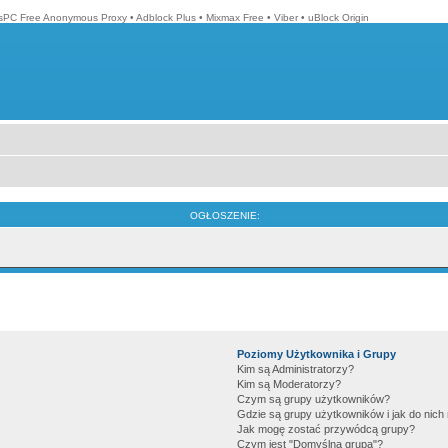
isPC Free Anonymous Proxy
•
Adblock Plus
•
Mixmax Free
•
Viber
•
uBlock Origin
OGŁOSZENIE:
Poziomy Użytkownika i Grupy
Kim są Administratorzy?
Kim są Moderatorzy?
Czym są grupy użytkowników?
Gdzie są grupy użytkowników i jak do nic
Jak mogę zostać przywódcą grupy?
Czym jest "Domyślna grupa"?