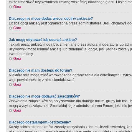
także umożliwić użytkownikom zmianę wcześniej oddanego głosu. Liczba możl
Góra
Dlaczego nie mogę dodać więcej opcji w ankiecie?
Liczba opcji ankiety jest ograniczona przez administratora. Jeśli chciałbyś do
Góra
Jak mogę edytować lub usunąć ankietę?
Tak jak posty, ankiety mogą być zmieniane przez autora, moderatora lub admi
użytkownik może usunąć ankietę lub zmieniać jej opcje, jeśli jednak został
trwania ankiety.
Góra
Dlaczego nie mam dostępu do forum?
Niektóre fora mogą mieć wprowadzone ograniczenia dla określonych użytkowni
więc powinieneś się z nimi skontaktować.
Góra
Dlaczego nie mogę dodawać załączników?
Zezwolenia załączników są przyznawane dla danego forum, grupy lub też uż
mogą wysyłać załączniki. Skontaktuj się z administratorem Forum, jeśli nie
Góra
Dlaczego dostałam(em) ostrzeżenie?
Każdy administrator określa zasady korzystania z forum. Jeżeli stwierdzą, ż
nie jesteś pewien, dlaczego otrzymałeś ostrzeżenie, skontaktuj sie z adminis