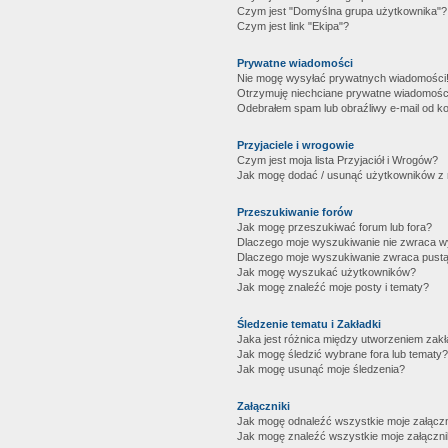
Czym jest "Domyślna grupa użytkownika"?
Czym jest link "Ekipa"?
Prywatne wiadomości
Nie mogę wysyłać prywatnych wiadomości
Otrzymuję niechciane prywatne wiadomośc
Odebrałem spam lub obraźliwy e-mail od ko
Przyjaciele i wrogowie
Czym jest moja lista Przyjaciół i Wrogów?
Jak mogę dodać / usunąć użytkowników z mo
Przeszukiwanie forów
Jak mogę przeszukiwać forum lub fora?
Dlaczego moje wyszukiwanie nie zwraca 
Dlaczego moje wyszukiwanie zwraca pustą
Jak mogę wyszukać użytkowników?
Jak mogę znaleźć moje posty i tematy?
Śledzenie tematu i Zakładki
Jaka jest różnica między utworzeniem zakł
Jak mogę śledzić wybrane fora lub tematy?
Jak mogę usunąć moje śledzenia?
Załączniki
Jak mogę odnaleźć wszystkie moje załączn
Jak mogę znaleźć wszystkie moje załączni