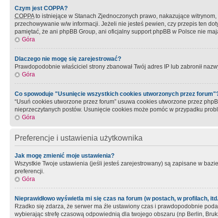
Czym jest COPPA?
COPPA
to istniejące w Stanach Zjednoczonych prawo, nakazujące witrynom
przechowywanie w/w informacji. Jeżeli nie jesteś pewien, czy przepis ten dot
pamiętać, że ani phpBB Group, ani oficjalny support phpBB w Polsce nie mają
Góra
Dlaczego nie mogę się zarejestrować?
Prawdopodobnie właściciel strony zbanował Twój adres IP lub zabronił nazwy 
Góra
Co spowoduje "Usunięcie wszystkich cookies utworzonych przez forum"
“Usuń cookies utworzone przez forum” usuwa cookies utworzone przez phpBB3
nieprzeczytanych postów. Usunięcie cookies może pomóc w przypadku pro
Góra
Preferencje i ustawienia użytkownika
Jak mogę zmienić moje ustawienia?
Wszystkie Twoje ustawienia (jeśli jesteś zarejestrowany) są zapisane w bazie 
preferencji.
Góra
Nieprawidłowo wyświetla mi się czas na forum (w postach, w profilach, itd.
Rzadko się zdarza, że serwer ma źle ustawiony czas i prawdopodobnie podane 
wybierając strefę czasową odpowiednią dla twojego obszaru (np Berlin, Bruk