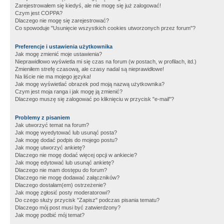
Zarejestrowałem się kiedyś, ale nie mogę się już zalogować!
Czym jest COPPA?
Dlaczego nie mogę się zarejestrować?
Co spowoduje "Usunięcie wszystkich cookies utworzonych przez forum"?
Preferencje i ustawienia użytkownika
Jak mogę zmienić moje ustawienia?
Nieprawidłowo wyświetla mi się czas na forum (w postach, w profilach, itd.)
Zmieniłem strefę czasową, ale czasy nadal są nieprawidłowe!
Na liście nie ma mojego języka!
Jak mogę wyświetlać obrazek pod moją nazwą użytkownika?
Czym jest moja ranga i jak mogę ją zmienić?
Dlaczego muszę się zalogować po kliknięciu w przycisk "e-mail"?
Problemy z pisaniem
Jak utworzyć temat na forum?
Jak mogę wyedytować lub usunąć posta?
Jak mogę dodać podpis do mojego postu?
Jak mogę utworzyć ankietę?
Dlaczego nie mogę dodać więcej opcji w ankiecie?
Jak mogę edytować lub usunąć ankietę?
Dlaczego nie mam dostępu do forum?
Dlaczego nie mogę dodawać załączników?
Dlaczego dostałam(em) ostrzeżenie?
Jak mogę zgłosić posty moderatorowi?
Do czego służy przycisk "Zapisz" podczas pisania tematu?
Dlaczego mój post musi być zatwierdzony?
Jak mogę podbić mój temat?