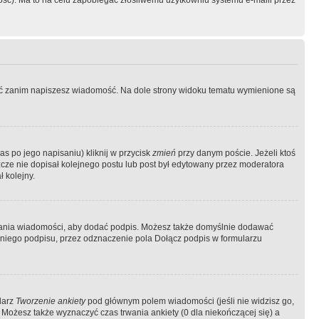
ość). Ma to na celu zapobiegać złośliwemu użytkowniu systemu e-maili przez
ować zanim napiszesz wiadomość. Na dole strony widoku tematu wymienione są
as po jego napisaniu) kliknij w przycisk
zmień
przy danym poście. Jeżeli ktoś
szcze nie dopisał kolejnego postu lub post był edytowany przez moderatora
 kolejny.
łania wiadomości, aby dodać podpis. Możesz także domyślnie dodawać
niego podpisu, przez odznaczenie pola Dołącz podpis w formularzu
larz
Tworzenie ankiety
pod głównym polem wiadomości (jeśli nie widzisz go,
 Możesz także wyznaczyć czas trwania ankiety (0 dla niekończącej się) a