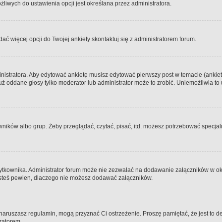
iwych do ustawienia opcji jest określana przez administratora.
dać więcej opcji do Twojej ankiety skontaktuj się z administratorem forum.
nistratora. Aby edytować ankietę musisz edytować pierwszy post w temacie (ankieta
y już oddane głosy tylko moderator lub administrator może to zrobić. Uniemożliwia
ków albo grup. Żeby przeglądać, czytać, pisać, itd. możesz potrzebować specjalny
ytkownika. Administrator forum może nie zezwalać na dodawanie załączników w o
 jesteś pewien, dlaczego nie możesz dodawać załączników.
e naruszasz regulamin, mogą przyznać Ci ostrzeżenie. Proszę pamiętać, że jest to d
tratorem.