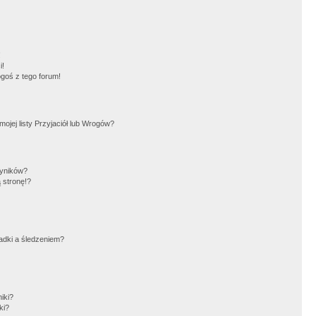
!
i!
goś z tego forum!
jej listy Przyjaciół lub Wrogów?
wyników?
 stronę!?
adki a śledzeniem?
iki?
ki?