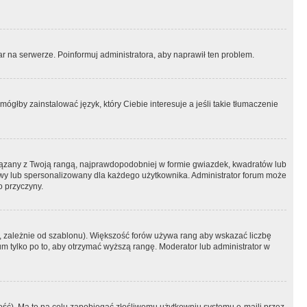
r na serwerze. Poinformuj administratora, aby naprawił ten problem.
ógłby zainstalować język, który Ciebie interesuje a jeśli takie tłumaczenie
iązany z Twoją rangą, najprawdopodobniej w formie gwiazdek, kwadratów lub
atowy lub spersonalizowany dla każdego użytkownika. Administrator forum może
o przyczyny.
, zależnie od szablonu). Większość forów używa rang aby wskazać liczbę
um tylko po to, aby otrzymać wyższą rangę. Moderator lub administrator w