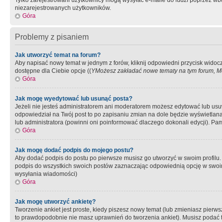
Tylko zarejestrowani użytkownicy mogą wysyłać e-maile do ludzi poprzez wbu
niezarejestrowanych użytkowników.
Góra
Problemy z pisaniem
Jak utworzyć temat na forum?
Aby napisać nowy temat w jednym z forów, kliknij odpowiedni przycisk widoc
dostępne dla Ciebie opcje ((
YMożesz zakładać nowe tematy na tym forum, Mo
Góra
Jak mogę wyedytować lub usunąć posta?
Jeżeli nie jesteś administratorem ani moderatorem możesz edytować lub usuwać
odpowiedział na Twój post to po zapisaniu zmian na dole będzie wyświetlana 
lub administratora (powinni oni poinformować dlaczego dokonali edycji). Pam
Góra
Jak mogę dodać podpis do mojego postu?
Aby dodać podpis do postu po pierwsze musisz go utworzyć w swoim profilu.
podpis do wszystkich swoich postów zaznaczając odpowiednią opcję w swoi
wysyłania wiadomości)
Góra
Jak mogę utworzyć ankietę?
Tworzenie ankiet jest proste, kiedy piszesz nowy temat (lub zmieniasz pier
to prawdopodobnie nie masz uprawnień do tworzenia ankiet). Musisz podać tyt