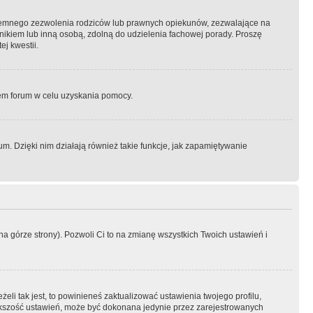
semnego zezwolenia rodziców lub prawnych opiekunów, zezwalające na
awnikiem lub inną osobą, zdolną do udzielenia fachowej porady. Proszę
j kwestii.
orem forum w celu uzyskania pomocy.
. Dzięki nim działają również takie funkcje, jak zapamiętywanie
a górze strony). Pozwoli Ci to na zmianę wszystkich Twoich ustawień i
li tak jest, to powinieneś zaktualizować ustawienia twojego profilu,
większość ustawień, może być dokonana jedynie przez zarejestrowanych