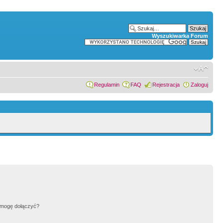
Wyszukiwarka Forum
Regulamin
FAQ
Rejestracja
Zaloguj
h mogę dołączyć?