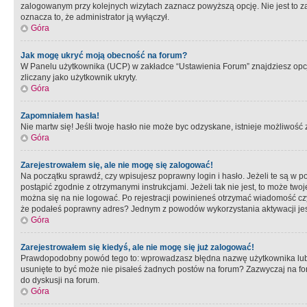
zalogowanym przy kolejnych wizytach zaznacz powyższą opcję. Nie jest to zal
oznacza to, że administrator ją wyłączył.
Góra
Jak mogę ukryć moją obecność na forum?
W Panelu użytkownika (UCP) w zakładce “Ustawienia Forum” znajdziesz opcję 
zliczany jako użytkownik ukryty.
Góra
Zapomniałem hasła!
Nie martw się! Jeśli twoje hasło nie może byc odzyskane, istnieje możliwość z
Góra
Zarejestrowałem się, ale nie mogę się zalogować!
Na początku sprawdź, czy wpisujesz poprawny login i hasło. Jeżeli te są w 
postąpić zgodnie z otrzymanymi instrukcjami. Jeżeli tak nie jest, to może 
można się na nie logować. Po rejestracji powinieneś otrzymać wiadomość czy 
że podałeś poprawny adres? Jednym z powodów wykorzystania aktywacji je
Góra
Zarejestrowałem się kiedyś, ale nie mogę się już zalogować!
Prawdopodobny powód tego to: wprowadzasz błędna nazwę użytkownika lub hasł
usunięte to być może nie pisałeś żadnych postów na forum? Zazwyczaj na fo
do dyskusji na forum.
Góra