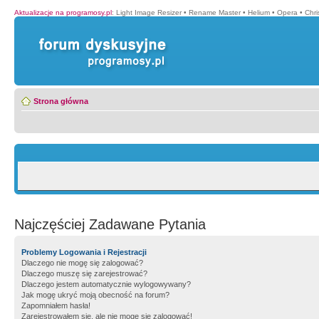
Aktualizacje na programosy.pl
:
Light Image Resizer
•
Rename Master
•
Helium
•
Opera
•
Chr
Strona główna
Najczęściej Zadawane Pytania
Problemy Logowania i Rejestracji
Dlaczego nie mogę się zalogować?
Dlaczego muszę się zarejestrować?
Dlaczego jestem automatycznie wylogowywany?
Jak mogę ukryć moją obecność na forum?
Zapomniałem hasła!
Zarejestrowałem się, ale nie mogę się zalogować!