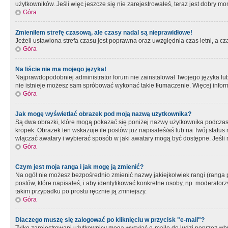
użytkowników. Jeśli więc jeszcze się nie zarejestrowałeś, teraz jest dobry mo
Góra
Zmieniłem strefę czasową, ale czasy nadal są nieprawidłowe!
Jeżeli ustawiona strefa czasu jest poprawna oraz uwzględnia czas letni, a c
Góra
Na liście nie ma mojego języka!
Najprawdopodobniej administrator forum nie zainstalował Twojego języka lub n
nie istnieje możesz sam spróbować wykonać takie tłumaczenie. Więcej inform
Góra
Jak mogę wyświetlać obrazek pod moją nazwą użytkownika?
Są dwa obrazki, które mogą pokazać się poniżej nazwy użytkownika podczas
kropek. Obrazek ten wskazuje ile postów już napisałeś/aś lub na Twój status
włączać awatary i wybierać sposób w jaki awatary mogą być dostępne. Jeśli n
Góra
Czym jest moja ranga i jak mogę ją zmienić?
Na ogół nie możesz bezpośrednio zmienić nazwy jakiejkolwiek rangi (ranga 
postów, które napisałeś, i aby identyfikować konkretne osoby, np. moderator
takim przypadku po prostu ręcznie ją zmniejszy.
Góra
Dlaczego muszę się zalogować po kliknięciu w przycisk "e-mail"?