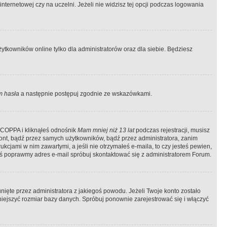
ternetowej czy na uczelni. Jeżeli nie widzisz tej opcji podczas logowania
tkowników online tylko dla administratorów oraz dla siebie. Będziesz
 hasła
a następnie postępuj zgodnie ze wskazówkami.
e COPPA i kliknąłeś odnośnik
Mam mniej niż 13 lat
podczas rejestracji, musisz
kont, bądź przez samych użytkowników, bądź przez administratora, zanim
cjami w nim zawartymi, a jeśli nie otrzymałeś e-maila, to czy jesteś pewien,
ś poprawmy adres e-mail spróbuj skontaktować się z administratorem Forum.
ięte przez administratora z jakiegoś powodu. Jeżeli Twoje konto zostało
iejszyć rozmiar bazy danych. Spróbuj ponownie zarejestrować się i włączyć