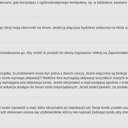
ecane, gdy korzystasz z ogólnodostępnego komputera, np. w bibliotece, kawiarni in
Ukryj moją obecność na forum. Jeżeli ją włączysz będziesz widoczny na liście uży
resetowania go. Aby zrobić to przejdź do strony logowania i kliknij na
Zapomniałem
porządku, to problemem może być jedna z dwóch rzeczy. Jeżeli włączone są funkcj
twoje konto wymaga aktywacji? Niektóre fora wymagają aktywacji wszystkich nowych 
wymagana jest aktywacja konta. Jeżeli otrzymałeś e-mail postępuj zgodnie z instruk
st
redukcja
dostępu do forum osób niepożądanych. Jeżeli jesteś pewien, że podałe
o (sprawdź e-mail, który otrzymałeś po rejestracji) lub Twoje konto zostało usun
rach okresowo usuwa się użytkowników, którzy nie napisali żadnego postu aby zmn