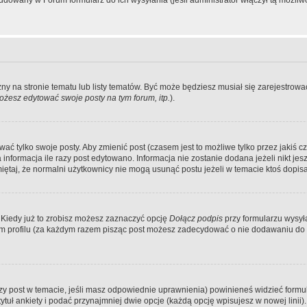
dowany w Forum formularz do ich wysyłania (jeśli administrator włączył tą możliw
zny na stronie tematu lub listy tematów. Być może będziesz musiał się zarejestr
żesz edytować swoje posty na tym forum, itp.
).
 tylko swoje posty. Aby zmienić post (czasem jest to możliwe tylko przez jakiś cz
informacja ile razy post edytowano. Informacja nie zostanie dodana jeżeli nikt je
iętaj, że normalni użytkownicy nie mogą usunąć postu jeżeli w temacie ktoś dopisał
 Kiedy już to zrobisz możesz zaznaczyć opcję
Dołącz podpis
przy formularzu wysy
m profilu (za każdym razem pisząc post możesz zadecydować o nie dodawaniu do 
wszy post w temacie, jeśli masz odpowiednie uprawnienia) powinieneś widzieć formu
uł ankiety i podać przynajmniej dwie opcje (każdą opcję wpisujesz w nowej linii).