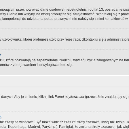
, mogącym przechowywać dane osobowe niepełnoletnich do lat 13, posiadanie pi
yczy Ciebie lub witryny, na której próbujesz się zarejestrować, skontaktuj się z pr
 kompetencji do udzielania porad prawnych i nie należy się z nimi kontaktować w te
użytkownika, której próbujesz użyć przy rejestracji. Skontaktuj się z administrat
?
, które pozwalają na zapamiętanie Twoich ustawień i bycie zalogowanym na forum
blemów z zalogowaniem lub wylogowaniem się.
danych. Aby je zmienić, kliknij link
Panel użytkownika
(przeważnie znajdujący się n
)
czasy są właściwe. Być może widzisz czas ze strefy czasowej innej niż Twoja. Jeże
sela, Kopenhaga, Madryd, Paryż itp.). Pamiętaj, że zmiana strefy czasowej, jak 