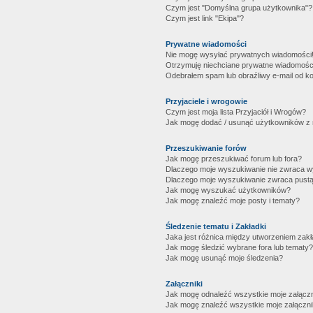
Czym jest "Domyślna grupa użytkownika"?
Czym jest link "Ekipa"?
Prywatne wiadomości
Nie mogę wysyłać prywatnych wiadomości
Otrzymuję niechciane prywatne wiadomośc
Odebrałem spam lub obraźliwy e-mail od ko
Przyjaciele i wrogowie
Czym jest moja lista Przyjaciół i Wrogów?
Jak mogę dodać / usunąć użytkowników z mo
Przeszukiwanie forów
Jak mogę przeszukiwać forum lub fora?
Dlaczego moje wyszukiwanie nie zwraca 
Dlaczego moje wyszukiwanie zwraca pustą
Jak mogę wyszukać użytkowników?
Jak mogę znaleźć moje posty i tematy?
Śledzenie tematu i Zakładki
Jaka jest różnica między utworzeniem zakł
Jak mogę śledzić wybrane fora lub tematy?
Jak mogę usunąć moje śledzenia?
Załączniki
Jak mogę odnaleźć wszystkie moje załączn
Jak mogę znaleźć wszystkie moje załączni