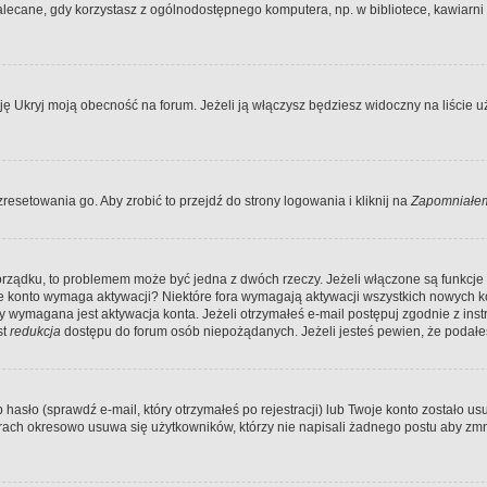
ecane, gdy korzystasz z ogólnodostępnego komputera, np. w bibliotece, kawiarni in
Ukryj moją obecność na forum. Jeżeli ją włączysz będziesz widoczny na liście uży
resetowania go. Aby zrobić to przejdź do strony logowania i kliknij na
Zapomniałem
porządku, to problemem może być jedna z dwóch rzeczy. Jeżeli włączone są funkcj
twoje konto wymaga aktywacji? Niektóre fora wymagają aktywacji wszystkich nowych 
wymagana jest aktywacja konta. Jeżeli otrzymałeś e-mail postępuj zgodnie z instruk
st
redukcja
dostępu do forum osób niepożądanych. Jeżeli jesteś pewien, że podałe
o (sprawdź e-mail, który otrzymałeś po rejestracji) lub Twoje konto zostało usun
rach okresowo usuwa się użytkowników, którzy nie napisali żadnego postu aby zmn