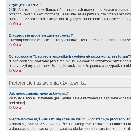
Czym jest COPPA?
COPPA
to istniejące w Stanach Zjednoczonych prawo, nakazujące witrynom
przechowywanie w/w informacji. Jeżeli nie jesteś pewien, czy przepis ten dot
pamiętać, że ani phpBB Group, ani oficjalny support phpBB w Polsce nie mają
Góra
Dlaczego nie mogę się zarejestrować?
Prawdopodobnie właściciel strony zbanował Twój adres IP lub zabronił nazwy 
Góra
Co spowoduje "Usunięcie wszystkich cookies utworzonych przez forum"
“Usuń cookies utworzone przez forum” usuwa cookies utworzone przez phpBB3
nieprzeczytanych postów. Usunięcie cookies może pomóc w przypadku pro
Góra
Preferencje i ustawienia użytkownika
Jak mogę zmienić moje ustawienia?
Wszystkie Twoje ustawienia (jeśli jesteś zarejestrowany) są zapisane w bazie 
preferencji.
Góra
Nieprawidłowo wyświetla mi się czas na forum (w postach, w profilach, itd.
Rzadko się zdarza, że serwer ma źle ustawiony czas i prawdopodobnie podane 
wybierając strefę czasową odpowiednią dla twojego obszaru (np Berlin, Bruk