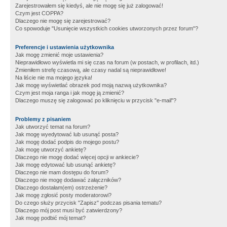
Zarejestrowałem się kiedyś, ale nie mogę się już zalogować!
Czym jest COPPA?
Dlaczego nie mogę się zarejestrować?
Co spowoduje "Usunięcie wszystkich cookies utworzonych przez forum"?
Preferencje i ustawienia użytkownika
Jak mogę zmienić moje ustawienia?
Nieprawidłowo wyświetla mi się czas na forum (w postach, w profilach, itd.)
Zmieniłem strefę czasową, ale czasy nadal są nieprawidłowe!
Na liście nie ma mojego języka!
Jak mogę wyświetlać obrazek pod moją nazwą użytkownika?
Czym jest moja ranga i jak mogę ją zmienić?
Dlaczego muszę się zalogować po kliknięciu w przycisk "e-mail"?
Problemy z pisaniem
Jak utworzyć temat na forum?
Jak mogę wyedytować lub usunąć posta?
Jak mogę dodać podpis do mojego postu?
Jak mogę utworzyć ankietę?
Dlaczego nie mogę dodać więcej opcji w ankiecie?
Jak mogę edytować lub usunąć ankietę?
Dlaczego nie mam dostępu do forum?
Dlaczego nie mogę dodawać załączników?
Dlaczego dostałam(em) ostrzeżenie?
Jak mogę zgłosić posty moderatorowi?
Do czego służy przycisk "Zapisz" podczas pisania tematu?
Dlaczego mój post musi być zatwierdzony?
Jak mogę podbić mój temat?