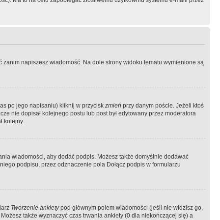
ość). Ma to na celu zapobiegać złośliwemu użytkowniu systemu e-maili przez
ować zanim napiszesz wiadomość. Na dole strony widoku tematu wymienione są
as po jego napisaniu) kliknij w przycisk
zmień
przy danym poście. Jeżeli ktoś
szcze nie dopisał kolejnego postu lub post był edytowany przez moderatora
 kolejny.
łania wiadomości, aby dodać podpis. Możesz także domyślnie dodawać
niego podpisu, przez odznaczenie pola Dołącz podpis w formularzu
larz
Tworzenie ankiety
pod głównym polem wiadomości (jeśli nie widzisz go,
 Możesz także wyznaczyć czas trwania ankiety (0 dla niekończącej się) a