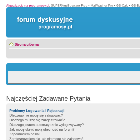
Aktualizacje na programosy.pl
:
SUPERAntiSpyware Free
•
MailWasher Pro
•
GS-Calc
•
GS-B
Strona główna
Najczęściej Zadawane Pytania
Problemy Logowania i Rejestracji
Dlaczego nie mogę się zalogować?
Dlaczego muszę się zarejestrować?
Dlaczego jestem automatycznie wylogowywany?
Jak mogę ukryć moją obecność na forum?
Zapomniałem hasła!
Zarejestrowałem się, ale nie mogę się zalogować!