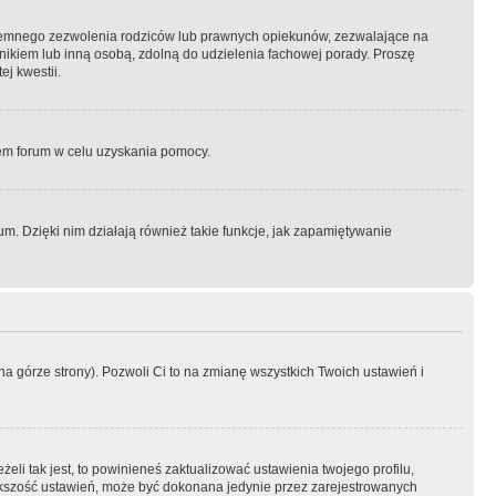
semnego zezwolenia rodziców lub prawnych opiekunów, zezwalające na
awnikiem lub inną osobą, zdolną do udzielenia fachowej porady. Proszę
j kwestii.
orem forum w celu uzyskania pomocy.
. Dzięki nim działają również takie funkcje, jak zapamiętywanie
a górze strony). Pozwoli Ci to na zmianę wszystkich Twoich ustawień i
li tak jest, to powinieneś zaktualizować ustawienia twojego profilu,
większość ustawień, może być dokonana jedynie przez zarejestrowanych