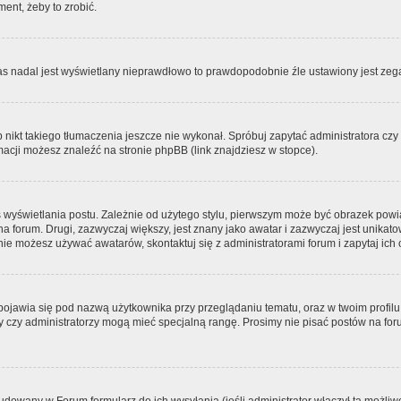
ment, żeby to zrobić.
zas nadal jest wyświetlany nieprawdłowo to prawdopodobnie źle ustawiony jest zega
ikt takiego tłumaczenia jeszcze nie wykonał. Spróbuj zapytać administratora czy m
acji możesz znaleźć na stronie phpBB (link znajdziesz w stopce).
 wyświetlania postu. Zależnie od użytego stylu, pierwszym może być obrazek pow
 na forum. Drugi, zazwyczaj większy, jest znany jako awatar i zazwyczaj jest unik
ie możesz używać awatarów, skontaktuj się z administratorami forum i zapytaj ich 
pojawia się pod nazwą użytkownika przy przeglądaniu tematu, oraz w twoim profilu
zy czy administratorzy mogą mieć specjalną rangę. Prosimy nie pisać postów na for