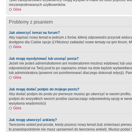
Tylko zarejestrowani użytkownicy mogą wysyłać e-maile do ludzi poprzez wbu
niezarejestrowanych użytkowników.
Góra
Problemy z pisaniem
Jak utworzyć temat na forum?
Aby napisać nowy temat w jednym z forów, kliknij odpowiedni przycisk widoc
dostępne dla Ciebie opcje ((
YMożesz zakładać nowe tematy na tym forum, Mo
Góra
Jak mogę wyedytować lub usunąć posta?
Jeżeli nie jesteś administratorem ani moderatorem możesz edytować lub usuwać
odpowiedział na Twój post to po zapisaniu zmian na dole będzie wyświetlana 
lub administratora (powinni oni poinformować dlaczego dokonali edycji). Pam
Góra
Jak mogę dodać podpis do mojego postu?
Aby dodać podpis do postu po pierwsze musisz go utworzyć w swoim profilu.
podpis do wszystkich swoich postów zaznaczając odpowiednią opcję w swoi
wysyłania wiadomości)
Góra
Jak mogę utworzyć ankietę?
Tworzenie ankiet jest proste, kiedy piszesz nowy temat (lub zmieniasz pier
to prawdopodobnie nie masz uprawnień do tworzenia ankiet). Musisz podać tyt