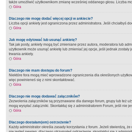
także umożliwić użytkownikom zmianę wcześniej oddanego głosu. Liczba możl
Góra
Dlaczego nie mogę dodać więcej opcji w ankiecie?
Liczba opcji ankiety jest ograniczona przez administratora. Jeśli chciałbyś do
Góra
Jak mogę edytować lub usunąć ankietę?
Tak jak posty, ankiety mogą być zmieniane przez autora, moderatora lub admi
użytkownik może usunąć ankietę lub zmieniać jej opcje, jeśli jednak został
trwania ankiety.
Góra
Dlaczego nie mam dostępu do forum?
Niektóre fora mogą mieć wprowadzone ograniczenia dla określonych użytkowni
więc powinieneś się z nimi skontaktować.
Góra
Dlaczego nie mogę dodawać załączników?
Zezwolenia załączników są przyznawane dla danego forum, grupy lub też uż
mogą wysyłać załączniki. Skontaktuj się z administratorem Forum, jeśli nie
Góra
Dlaczego dostałam(em) ostrzeżenie?
Każdy administrator określa zasady korzystania z forum. Jeżeli stwierdzą, ż
nie jesteś pewien, dlaczego otrzymałeś ostrzeżenie, skontaktuj sie z adminis