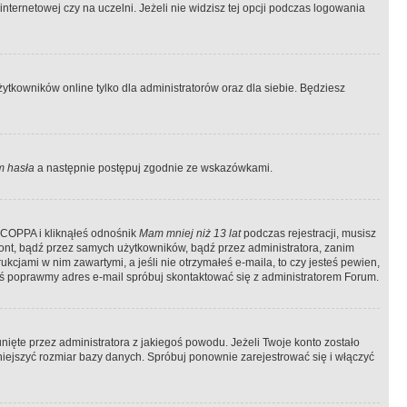
ternetowej czy na uczelni. Jeżeli nie widzisz tej opcji podczas logowania
tkowników online tylko dla administratorów oraz dla siebie. Będziesz
 hasła
a następnie postępuj zgodnie ze wskazówkami.
e COPPA i kliknąłeś odnośnik
Mam mniej niż 13 lat
podczas rejestracji, musisz
kont, bądź przez samych użytkowników, bądź przez administratora, zanim
cjami w nim zawartymi, a jeśli nie otrzymałeś e-maila, to czy jesteś pewien,
ś poprawmy adres e-mail spróbuj skontaktować się z administratorem Forum.
ięte przez administratora z jakiegoś powodu. Jeżeli Twoje konto zostało
iejszyć rozmiar bazy danych. Spróbuj ponownie zarejestrować się i włączyć