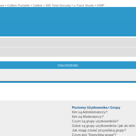
ase
•
Calibre Portable
•
Calibre
•
360 Total Security
•
n-Track Studio
•
AIMP
OGŁOSZENIE:
Poziomy Użytkownika i Grupy
Kim są Administratorzy?
Kim są Moderatorzy?
Czym są grupy użytkowników?
Gdzie są grupy użytkowników i jak do nic
Jak mogę zostać przywódcą grupy?
Czym jest "Domyślna grupa"?