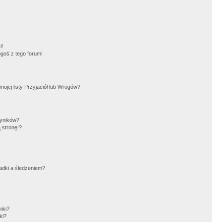
!
i!
goś z tego forum!
jej listy Przyjaciół lub Wrogów?
wyników?
 stronę!?
adki a śledzeniem?
iki?
ki?