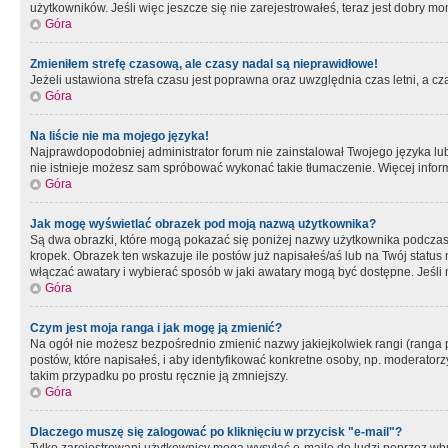
użytkowników. Jeśli więc jeszcze się nie zarejestrowałeś, teraz jest dobry mo
Góra
Zmieniłem strefę czasową, ale czasy nadal są nieprawidłowe!
Jeżeli ustawiona strefa czasu jest poprawna oraz uwzględnia czas letni, a c
Góra
Na liście nie ma mojego języka!
Najprawdopodobniej administrator forum nie zainstalował Twojego języka lub n
nie istnieje możesz sam spróbować wykonać takie tłumaczenie. Więcej inform
Góra
Jak mogę wyświetlać obrazek pod moją nazwą użytkownika?
Są dwa obrazki, które mogą pokazać się poniżej nazwy użytkownika podczas
kropek. Obrazek ten wskazuje ile postów już napisałeś/aś lub na Twój status
włączać awatary i wybierać sposób w jaki awatary mogą być dostępne. Jeśli n
Góra
Czym jest moja ranga i jak mogę ją zmienić?
Na ogół nie możesz bezpośrednio zmienić nazwy jakiejkolwiek rangi (ranga 
postów, które napisałeś, i aby identyfikować konkretne osoby, np. moderator
takim przypadku po prostu ręcznie ją zmniejszy.
Góra
Dlaczego muszę się zalogować po kliknięciu w przycisk "e-mail"?