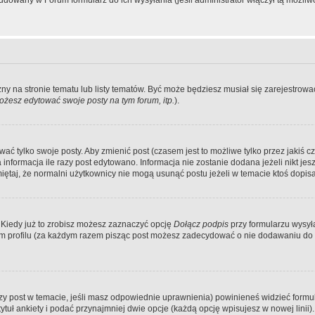
dowany w Forum formularz do ich wysyłania (jeśli administrator włączył tą możliw
zny na stronie tematu lub listy tematów. Być może będziesz musiał się zarejestr
żesz edytować swoje posty na tym forum, itp.
).
 tylko swoje posty. Aby zmienić post (czasem jest to możliwe tylko przez jakiś cz
informacja ile razy post edytowano. Informacja nie zostanie dodana jeżeli nikt je
iętaj, że normalni użytkownicy nie mogą usunąć postu jeżeli w temacie ktoś dopisał
 Kiedy już to zrobisz możesz zaznaczyć opcję
Dołącz podpis
przy formularzu wysy
m profilu (za każdym razem pisząc post możesz zadecydować o nie dodawaniu do 
wszy post w temacie, jeśli masz odpowiednie uprawnienia) powinieneś widzieć formu
uł ankiety i podać przynajmniej dwie opcje (każdą opcję wpisujesz w nowej linii).