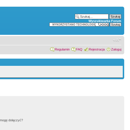
Wyszukiwarka Forum
Regulamin
FAQ
Rejestracja
Zaloguj
h mogę dołączyć?