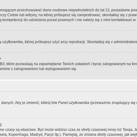
, mogącym przechowywać dane osobowe niepełnoletnich do lat 13, posiadanie pi
yczy Ciebie lub witryny, na której próbujesz się zarejestrować, skontaktuj się z pr
 kompetencji do udzielania porad prawnych i nie należy się z nimi kontaktować w te
użytkownika, której próbujesz użyć przy rejestracji. Skontaktuj się z administrat
?
, które pozwalają na zapamiętanie Twoich ustawień i bycie zalogowanym na forum
blemów z zalogowaniem lub wylogowaniem się.
danych. Aby je zmienić, kliknij link
Panel użytkownika
(przeważnie znajdujący się n
)
czasy są właściwe. Być może widzisz czas ze strefy czasowej innej niż Twoja. Jeże
sela, Kopenhaga, Madryd, Paryż itp.). Pamiętaj, że zmiana strefy czasowej, jak 