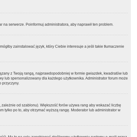
r na serwerze. Poinformuj administratora, aby naprawił ten problem.
ógłby zainstalować język, który Ciebie interesuje a jeśli takie tłumaczenie
iązany z Twoją rangą, najprawdopodobniej w formie gwiazdek, kwadratów lub
atowy lub spersonalizowany dla każdego użytkownika. Administrator forum może
o przyczyny.
, zależnie od szablonu). Większość forów używa rang aby wskazać liczbę
um tylko po to, aby otrzymać wyższą rangę. Moderator lub administrator w