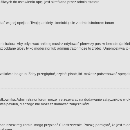
iwych do ustawienia opcji jest określana przez administratora.
dać więcej opcji do Twojej ankiety skontaktuj się z administratorem forum.
nistratora. Aby edytować ankietę musisz edytować pierwszy post w temacie (ankieta
y już oddane głosy tylko moderator lub administrator może to zrobić. Uniemożliwia
ków albo grup. Żeby przeglądać, czytać, pisać, itd. możesz potrzebować specjalny
ytkownika. Administrator forum może nie zezwalać na dodawanie załączników w o
 jesteś pewien, dlaczego nie możesz dodawać załączników.
e naruszasz regulamin, mogą przyznać Ci ostrzeżenie. Proszę pamiętać, że jest to d
tratorem.