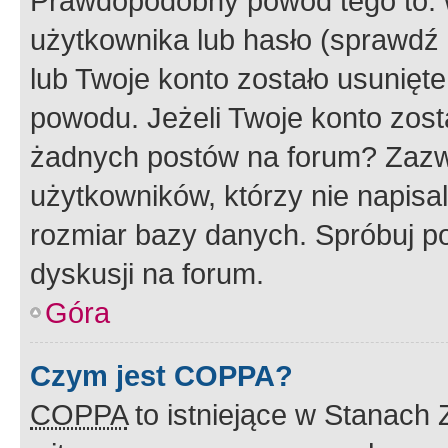
Prawdopodobny powód tego to:
użytkownika lub hasło (sprawdź e
lub Twoje konto zostało usunięte
powodu. Jeżeli Twoje konto zost
żadnych postów na forum? Zazw
użytkowników, którzy nie napisa
rozmiar bazy danych. Spróbuj po
dyskusji na forum.
Góra
Czym jest COPPA?
COPPA
to istniejące w Stanach