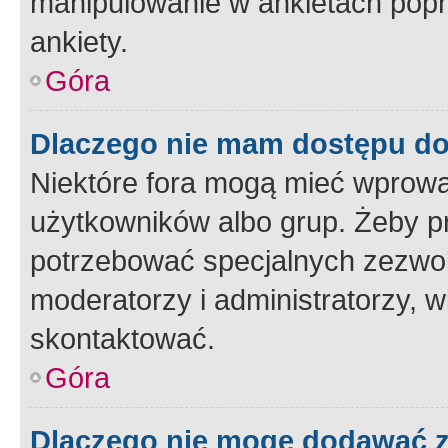
manipulowanie w ankietach popr
ankiety.
Góra
Dlaczego nie mam dostępu d
Niektóre fora mogą mieć wprowa
użytkowników albo grup. Żeby pr
potrzebować specjalnych zezwole
moderatorzy i administratorzy, w
skontaktować.
Góra
Dlaczego nie mogę dodawać 