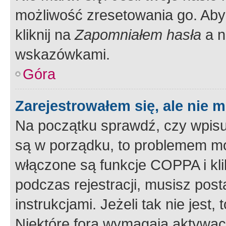
możliwość zresetowania go. Aby 
kliknij na
Zapomniałem hasła
a n
wskazówkami.
Góra
Zarejestrowałem się, ale nie 
Na początku sprawdź, czy wpisuj
są w porządku, to problemem mo
włączone są funkcje COPPA i kl
podczas rejestracji, musisz pos
instrukcjami. Jeżeli tak nie jes
Niektóre fora wymagają aktywac