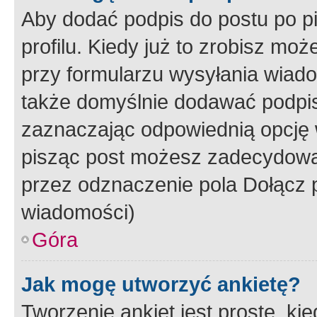
Aby dodać podpis do postu po 
profilu. Kiedy już to zrobisz m
przy formularzu wysyłania wiad
także domyślnie dodawać podpi
zaznaczając odpowiednią opcję 
pisząc post możesz zadecydowa
przez odznaczenie pola Dołącz 
wiadomości)
Góra
Jak mogę utworzyć ankietę?
Tworzenie ankiet jest proste, ki