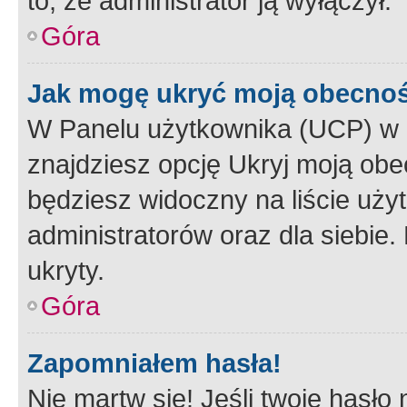
to, że administrator ją wyłączył.
Góra
Jak mogę ukryć moją obecno
W Panelu użytkownika (UCP) w 
znajdziesz opcję Ukryj moją obe
będziesz widoczny na liście użyt
administratorów oraz dla siebie.
ukryty.
Góra
Zapomniałem hasła!
Nie martw się! Jeśli twoje hasło