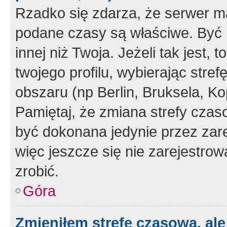
Rzadko się zdarza, że serwer m
podane czasy są właściwe. Być 
innej niż Twoja. Jeżeli tak jest,
twojego profilu, wybierając str
obszaru (np Berlin, Bruksela, Ko
Pamiętaj, że zmiana strefy czas
być dokonana jedynie przez zar
więc jeszcze się nie zarejestrow
zrobić.
Góra
Zmieniłem strefę czasową, ale