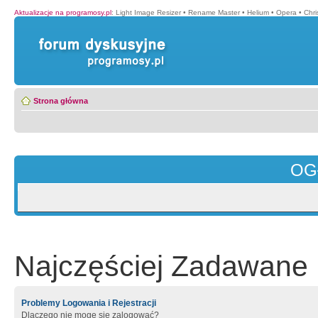
Aktualizacje na programosy.pl
:
Light Image Resizer
•
Rename Master
•
Helium
•
Opera
•
Chr
Strona główna
OG
Najczęściej Zadawane 
Problemy Logowania i Rejestracji
Dlaczego nie mogę się zalogować?