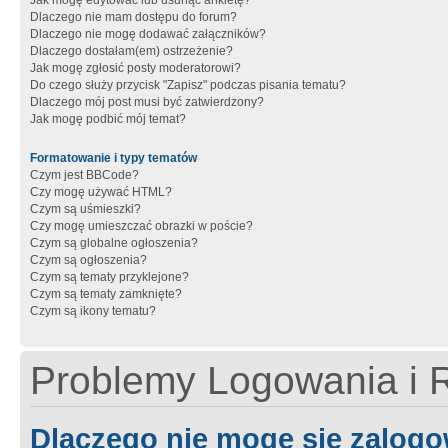
Jak mogę edytować lub usunąć ankietę?
Dlaczego nie mam dostępu do forum?
Dlaczego nie mogę dodawać załączników?
Dlaczego dostałam(em) ostrzeżenie?
Jak mogę zgłosić posty moderatorowi?
Do czego służy przycisk "Zapisz" podczas pisania tematu?
Dlaczego mój post musi być zatwierdzony?
Jak mogę podbić mój temat?
Formatowanie i typy tematów
Czym jest BBCode?
Czy mogę używać HTML?
Czym są uśmieszki?
Czy mogę umieszczać obrazki w poście?
Czym są globalne ogłoszenia?
Czym są ogłoszenia?
Czym są tematy przyklejone?
Czym są tematy zamknięte?
Czym są ikony tematu?
Problemy Logowania i R
Dlaczego nie mogę się zalog