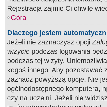
Rejestracja zajmie Ci chwilę wi
Góra
Dlaczego jestem automatycz
Jeżeli nie zaznaczysz opcji
Zalo
wizycie
podczas logowania będzi
podczas tej wizyty. Uniemożliwi
kogoś innego. Aby pozostawać 
zaznacz powyższą opcję. Nie jes
ogólnodostępnego komputera, np.
czy na uczelni. Jeżeli nie widzi