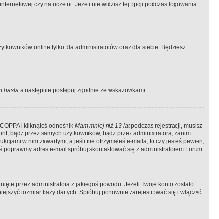
ternetowej czy na uczelni. Jeżeli nie widzisz tej opcji podczas logowania
tkowników online tylko dla administratorów oraz dla siebie. Będziesz
 hasła
a następnie postępuj zgodnie ze wskazówkami.
e COPPA i kliknąłeś odnośnik
Mam mniej niż 13 lat
podczas rejestracji, musisz
kont, bądź przez samych użytkowników, bądź przez administratora, zanim
cjami w nim zawartymi, a jeśli nie otrzymałeś e-maila, to czy jesteś pewien,
ś poprawmy adres e-mail spróbuj skontaktować się z administratorem Forum.
ięte przez administratora z jakiegoś powodu. Jeżeli Twoje konto zostało
iejszyć rozmiar bazy danych. Spróbuj ponownie zarejestrować się i włączyć