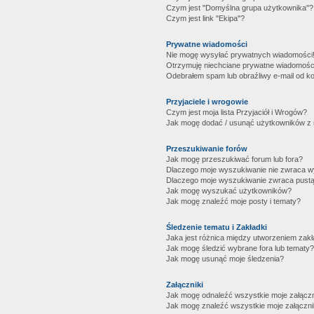
Czym jest "Domyślna grupa użytkownika"?
Czym jest link "Ekipa"?
Prywatne wiadomości
Nie mogę wysyłać prywatnych wiadomości
Otrzymuję niechciane prywatne wiadomośc
Odebrałem spam lub obraźliwy e-mail od ko
Przyjaciele i wrogowie
Czym jest moja lista Przyjaciół i Wrogów?
Jak mogę dodać / usunąć użytkowników z mo
Przeszukiwanie forów
Jak mogę przeszukiwać forum lub fora?
Dlaczego moje wyszukiwanie nie zwraca 
Dlaczego moje wyszukiwanie zwraca pustą
Jak mogę wyszukać użytkowników?
Jak mogę znaleźć moje posty i tematy?
Śledzenie tematu i Zakładki
Jaka jest różnica między utworzeniem zakł
Jak mogę śledzić wybrane fora lub tematy?
Jak mogę usunąć moje śledzenia?
Załączniki
Jak mogę odnaleźć wszystkie moje załączn
Jak mogę znaleźć wszystkie moje załączni