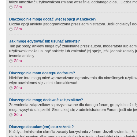
także umożliwić użytkownikom zmianę wcześniej oddanego głosu. Liczba możl
Góra
Dlaczego nie mogę dodać więcej opcji w ankiecie?
Liczba opcji ankiety jest ograniczona przez administratora. Jeśli chciałbyś do
Góra
Jak mogę edytować lub usunąć ankietę?
Tak jak posty, ankiety mogą być zmieniane przez autora, moderatora lub admi
użytkownik może usunąć ankietę lub zmieniać jej opcje, jeśli jednak został
trwania ankiety.
Góra
Dlaczego nie mam dostępu do forum?
Niektóre fora mogą mieć wprowadzone ograniczenia dla określonych użytkowni
więc powinieneś się z nimi skontaktować.
Góra
Dlaczego nie mogę dodawać załączników?
Zezwolenia załączników są przyznawane dla danego forum, grupy lub też uż
mogą wysyłać załączniki. Skontaktuj się z administratorem Forum, jeśli nie
Góra
Dlaczego dostałam(em) ostrzeżenie?
Każdy administrator określa zasady korzystania z forum. Jeżeli stwierdzą, ż
nie jesteś pewien, dlaczego otrzymałeś ostrzeżenie, skontaktuj sie z adminis