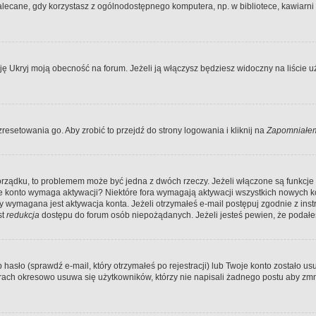
ecane, gdy korzystasz z ogólnodostępnego komputera, np. w bibliotece, kawiarni in
Ukryj moją obecność na forum. Jeżeli ją włączysz będziesz widoczny na liście uży
resetowania go. Aby zrobić to przejdź do strony logowania i kliknij na
Zapomniałem
porządku, to problemem może być jedna z dwóch rzeczy. Jeżeli włączone są funkcj
twoje konto wymaga aktywacji? Niektóre fora wymagają aktywacji wszystkich nowych 
wymagana jest aktywacja konta. Jeżeli otrzymałeś e-mail postępuj zgodnie z instruk
st
redukcja
dostępu do forum osób niepożądanych. Jeżeli jesteś pewien, że podałe
o (sprawdź e-mail, który otrzymałeś po rejestracji) lub Twoje konto zostało usun
rach okresowo usuwa się użytkowników, którzy nie napisali żadnego postu aby zmn