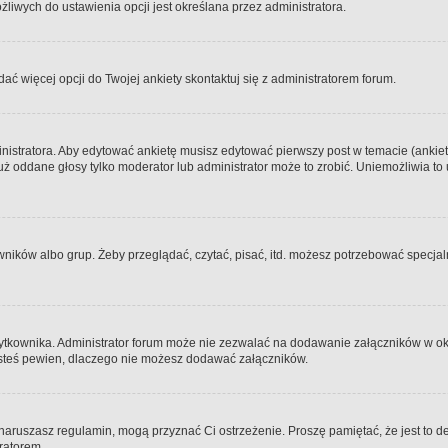
iwych do ustawienia opcji jest określana przez administratora.
dać więcej opcji do Twojej ankiety skontaktuj się z administratorem forum.
nistratora. Aby edytować ankietę musisz edytować pierwszy post w temacie (ankieta
y już oddane głosy tylko moderator lub administrator może to zrobić. Uniemożliwia
ków albo grup. Żeby przeglądać, czytać, pisać, itd. możesz potrzebować specjalny
ytkownika. Administrator forum może nie zezwalać na dodawanie załączników w o
 jesteś pewien, dlaczego nie możesz dodawać załączników.
e naruszasz regulamin, mogą przyznać Ci ostrzeżenie. Proszę pamiętać, że jest to d
tratorem.