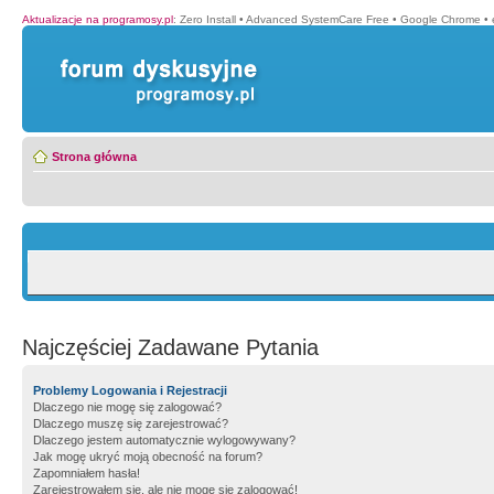
Aktualizacje na programosy.pl
:
Zero Install
•
Advanced SystemCare Free
•
Google Chrome
•
Strona główna
Najczęściej Zadawane Pytania
Problemy Logowania i Rejestracji
Dlaczego nie mogę się zalogować?
Dlaczego muszę się zarejestrować?
Dlaczego jestem automatycznie wylogowywany?
Jak mogę ukryć moją obecność na forum?
Zapomniałem hasła!
Zarejestrowałem się, ale nie mogę się zalogować!