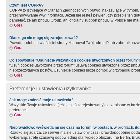
Czym jest COPPA?
COPPA
to istniejące w Stanach Zjednoczonych prawo, nakazujące witrynom
przechowywanie w/w informacji. Jeżeli nie jesteś pewien, czy przepis ten dot
pamiętać, że ani phpBB Group, ani oficjalny support phpBB w Polsce nie mają
Góra
Dlaczego nie mogę się zarejestrować?
Prawdopodobnie właściciel strony zbanował Twój adres IP lub zabronił nazwy 
Góra
Co spowoduje "Usunięcie wszystkich cookies utworzonych przez forum"
“Usuń cookies utworzone przez forum” usuwa cookies utworzone przez phpBB3
nieprzeczytanych postów. Usunięcie cookies może pomóc w przypadku pro
Góra
Preferencje i ustawienia użytkownika
Jak mogę zmienić moje ustawienia?
Wszystkie Twoje ustawienia (jeśli jesteś zarejestrowany) są zapisane w bazie 
preferencji.
Góra
Nieprawidłowo wyświetla mi się czas na forum (w postach, w profilach, itd.
Rzadko się zdarza, że serwer ma źle ustawiony czas i prawdopodobnie podane 
wybierając strefę czasową odpowiednią dla twojego obszaru (np Berlin, Bruk