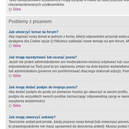
Tylko zarejestrowani użytkownicy mogą wysyłać e-maile do ludzi poprzez wbu
niezarejestrowanych użytkowników.
Góra
Problemy z pisaniem
Jak utworzyć temat na forum?
Aby napisać nowy temat w jednym z forów, kliknij odpowiedni przycisk widoc
dostępne dla Ciebie opcje ((
YMożesz zakładać nowe tematy na tym forum, Mo
Góra
Jak mogę wyedytować lub usunąć posta?
Jeżeli nie jesteś administratorem ani moderatorem możesz edytować lub usuwać
odpowiedział na Twój post to po zapisaniu zmian na dole będzie wyświetlana 
lub administratora (powinni oni poinformować dlaczego dokonali edycji). Pam
Góra
Jak mogę dodać podpis do mojego postu?
Aby dodać podpis do postu po pierwsze musisz go utworzyć w swoim profilu.
podpis do wszystkich swoich postów zaznaczając odpowiednią opcję w swoi
wysyłania wiadomości)
Góra
Jak mogę utworzyć ankietę?
Tworzenie ankiet jest proste, kiedy piszesz nowy temat (lub zmieniasz pier
to prawdopodobnie nie masz uprawnień do tworzenia ankiet). Musisz podać tyt