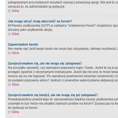
zalogowanym przy kolejnych wizytach zaznacz powyższą opcję. Nie jest to zal
oznacza to, że administrator ją wyłączył.
Góra
Jak mogę ukryć moją obecność na forum?
W Panelu użytkownika (UCP) w zakładce “Ustawienia Forum” znajdziesz opcję 
zliczany jako użytkownik ukryty.
Góra
Zapomniałem hasła!
Nie martw się! Jeśli twoje hasło nie może byc odzyskane, istnieje możliwość z
Góra
Zarejestrowałem się, ale nie mogę się zalogować!
Na początku sprawdź, czy wpisujesz poprawny login i hasło. Jeżeli te są w 
postąpić zgodnie z otrzymanymi instrukcjami. Jeżeli tak nie jest, to może 
można się na nie logować. Po rejestracji powinieneś otrzymać wiadomość czy 
że podałeś poprawny adres? Jednym z powodów wykorzystania aktywacji je
Góra
Zarejestrowałem się kiedyś, ale nie mogę się już zalogować!
Prawdopodobny powód tego to: wprowadzasz błędna nazwę użytkownika lub hasł
usunięte to być może nie pisałeś żadnych postów na forum? Zazwyczaj na fo
do dyskusji na forum.
Góra