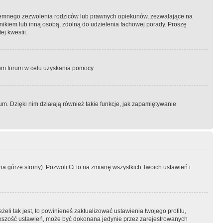
semnego zezwolenia rodziców lub prawnych opiekunów, zezwalające na
awnikiem lub inną osobą, zdolną do udzielenia fachowej porady. Proszę
j kwestii.
orem forum w celu uzyskania pomocy.
. Dzięki nim działają również takie funkcje, jak zapamiętywanie
a górze strony). Pozwoli Ci to na zmianę wszystkich Twoich ustawień i
li tak jest, to powinieneś zaktualizować ustawienia twojego profilu,
większość ustawień, może być dokonana jedynie przez zarejestrowanych