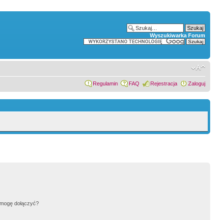
Wyszukiwarka Forum
Regulamin
FAQ
Rejestracja
Zaloguj
h mogę dołączyć?