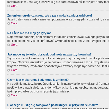
użytkowników. Jeśli więc jeszcze się nie zarejestrowałeś, teraz jest dobry mo
Góra
Zmieniłem strefę czasową, ale czasy nadal są nieprawidłowe!
Jeżeli ustawiona strefa czasu jest poprawna oraz uwzględnia czas letni, a c
Góra
Na liście nie ma mojego języka!
Najprawdopodobniej administrator forum nie zainstalował Twojego języka lub n
nie istnieje możesz sam spróbować wykonać takie tłumaczenie. Więcej inform
Góra
Jak mogę wyświetlać obrazek pod moją nazwą użytkownika?
Są dwa obrazki, które mogą pokazać się poniżej nazwy użytkownika podczas
kropek. Obrazek ten wskazuje ile postów już napisałeś/aś lub na Twój status
włączać awatary i wybierać sposób w jaki awatary mogą być dostępne. Jeśli n
Góra
Czym jest moja ranga i jak mogę ją zmienić?
Na ogół nie możesz bezpośrednio zmienić nazwy jakiejkolwiek rangi (ranga 
postów, które napisałeś, i aby identyfikować konkretne osoby, np. moderator
takim przypadku po prostu ręcznie ją zmniejszy.
Góra
Dlaczego muszę się zalogować po kliknięciu w przycisk "e-mail"?