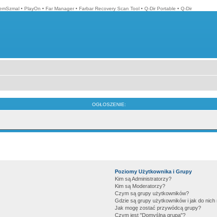
emSzmal
•
PlayOn
•
Far Manager
•
Farbar Recovery Scan Tool
•
Q-Dir Portable
•
Q-Dir
OGŁOSZENIE:
Poziomy Użytkownika i Grupy
Kim są Administratorzy?
Kim są Moderatorzy?
Czym są grupy użytkowników?
Gdzie są grupy użytkowników i jak do nic
Jak mogę zostać przywódcą grupy?
Czym jest "Domyślna grupa"?