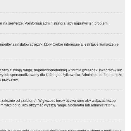
r na serwerze. Poinformuj administratora, aby naprawił ten problem.
ógłby zainstalować język, który Ciebie interesuje a jeśli takie tłumaczenie
iązany z Twoją rangą, najprawdopodobniej w formie gwiazdek, kwadratów lub
atowy lub spersonalizowany dla każdego użytkownika. Administrator forum może
o przyczyny.
, zależnie od szablonu). Większość forów używa rang aby wskazać liczbę
um tylko po to, aby otrzymać wyższą rangę. Moderator lub administrator w