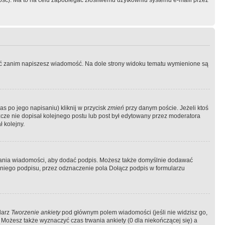
ość). Ma to na celu zapobiegać złośliwemu użytkowniu systemu e-maili przez
ować zanim napiszesz wiadomość. Na dole strony widoku tematu wymienione są
as po jego napisaniu) kliknij w przycisk
zmień
przy danym poście. Jeżeli ktoś
szcze nie dopisał kolejnego postu lub post był edytowany przez moderatora
 kolejny.
łania wiadomości, aby dodać podpis. Możesz także domyślnie dodawać
niego podpisu, przez odznaczenie pola Dołącz podpis w formularzu
larz
Tworzenie ankiety
pod głównym polem wiadomości (jeśli nie widzisz go,
 Możesz także wyznaczyć czas trwania ankiety (0 dla niekończącej się) a