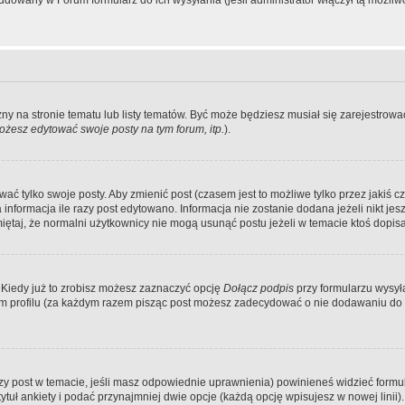
dowany w Forum formularz do ich wysyłania (jeśli administrator włączył tą możliw
zny na stronie tematu lub listy tematów. Być może będziesz musiał się zarejestr
żesz edytować swoje posty na tym forum, itp.
).
 tylko swoje posty. Aby zmienić post (czasem jest to możliwe tylko przez jakiś cz
informacja ile razy post edytowano. Informacja nie zostanie dodana jeżeli nikt je
iętaj, że normalni użytkownicy nie mogą usunąć postu jeżeli w temacie ktoś dopisał
 Kiedy już to zrobisz możesz zaznaczyć opcję
Dołącz podpis
przy formularzu wysy
m profilu (za każdym razem pisząc post możesz zadecydować o nie dodawaniu do 
wszy post w temacie, jeśli masz odpowiednie uprawnienia) powinieneś widzieć formu
uł ankiety i podać przynajmniej dwie opcje (każdą opcję wpisujesz w nowej linii).