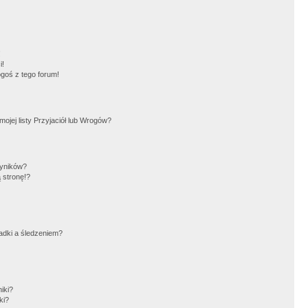
!
i!
goś z tego forum!
jej listy Przyjaciół lub Wrogów?
wyników?
 stronę!?
adki a śledzeniem?
iki?
ki?