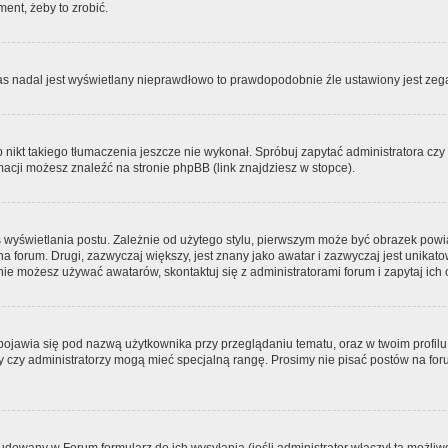
ment, żeby to zrobić.
zas nadal jest wyświetlany nieprawdłowo to prawdopodobnie źle ustawiony jest zega
ikt takiego tłumaczenia jeszcze nie wykonał. Spróbuj zapytać administratora czy m
acji możesz znaleźć na stronie phpBB (link znajdziesz w stopce).
 wyświetlania postu. Zależnie od użytego stylu, pierwszym może być obrazek pow
 na forum. Drugi, zazwyczaj większy, jest znany jako awatar i zazwyczaj jest unik
ie możesz używać awatarów, skontaktuj się z administratorami forum i zapytaj ich 
pojawia się pod nazwą użytkownika przy przeglądaniu tematu, oraz w twoim profilu
zy czy administratorzy mogą mieć specjalną rangę. Prosimy nie pisać postów na for