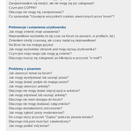
Zarejestrowałem się kiedyś, ale nie mogę się już zalogować!
Czym jest COPPA?
Dlaczego nie mogę się zarejestrować?
Co spowoduje "Usunięcie wszystkich cookies utworzonych przez forum"?
Preferencje i ustawienia użytkownika
Jak mogę zmienić moje ustawienia?
Nieprawidłowo wyświetla mi się czas na forum (w postach, w profilach, itd.)
Zmieniłem strefę czasową, ale czasy nadal są nieprawidłowe!
Na liście nie ma mojego języka!
Jak mogę wyświetlać obrazek pod moją nazwą użytkownika?
Czym jest moja ranga i jak mogę ją zmienić?
Dlaczego muszę się zalogować po kliknięciu w przycisk "e-mail"?
Problemy z pisaniem
Jak utworzyć temat na forum?
Jak mogę wyedytować lub usunąć posta?
Jak mogę dodać podpis do mojego postu?
Jak mogę utworzyć ankietę?
Dlaczego nie mogę dodać więcej opcji w ankiecie?
Jak mogę edytować lub usunąć ankietę?
Dlaczego nie mam dostępu do forum?
Dlaczego nie mogę dodawać załączników?
Dlaczego dostałam(em) ostrzeżenie?
Jak mogę zgłosić posty moderatorowi?
Do czego służy przycisk "Zapisz" podczas pisania tematu?
Dlaczego mój post musi być zatwierdzony?
Jak mogę podbić mój temat?