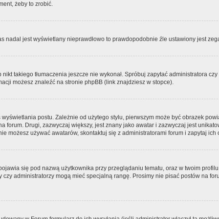
ment, żeby to zrobić.
zas nadal jest wyświetlany nieprawdłowo to prawdopodobnie źle ustawiony jest zega
ikt takiego tłumaczenia jeszcze nie wykonał. Spróbuj zapytać administratora czy m
acji możesz znaleźć na stronie phpBB (link znajdziesz w stopce).
 wyświetlania postu. Zależnie od użytego stylu, pierwszym może być obrazek pow
 na forum. Drugi, zazwyczaj większy, jest znany jako awatar i zazwyczaj jest unik
ie możesz używać awatarów, skontaktuj się z administratorami forum i zapytaj ich 
pojawia się pod nazwą użytkownika przy przeglądaniu tematu, oraz w twoim profilu
zy czy administratorzy mogą mieć specjalną rangę. Prosimy nie pisać postów na for