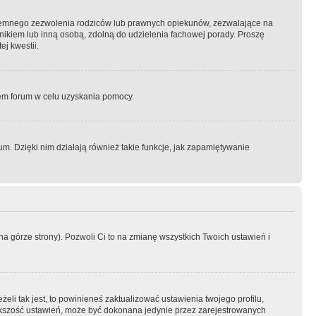
semnego zezwolenia rodziców lub prawnych opiekunów, zezwalające na
awnikiem lub inną osobą, zdolną do udzielenia fachowej porady. Proszę
j kwestii.
orem forum w celu uzyskania pomocy.
. Dzięki nim działają również takie funkcje, jak zapamiętywanie
a górze strony). Pozwoli Ci to na zmianę wszystkich Twoich ustawień i
li tak jest, to powinieneś zaktualizować ustawienia twojego profilu,
większość ustawień, może być dokonana jedynie przez zarejestrowanych