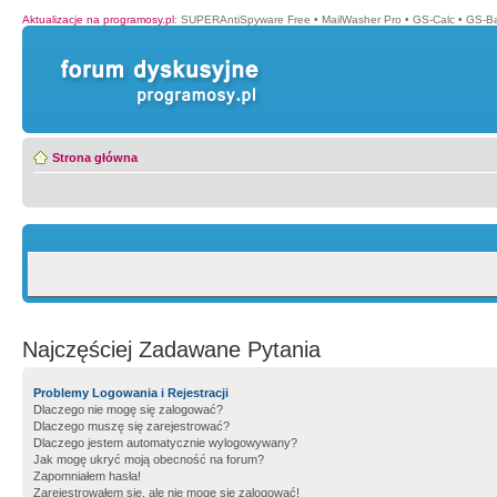
Aktualizacje na programosy.pl
:
SUPERAntiSpyware Free
•
MailWasher Pro
•
GS-Calc
•
GS-B
Strona główna
Najczęściej Zadawane Pytania
Problemy Logowania i Rejestracji
Dlaczego nie mogę się zalogować?
Dlaczego muszę się zarejestrować?
Dlaczego jestem automatycznie wylogowywany?
Jak mogę ukryć moją obecność na forum?
Zapomniałem hasła!
Zarejestrowałem się, ale nie mogę się zalogować!