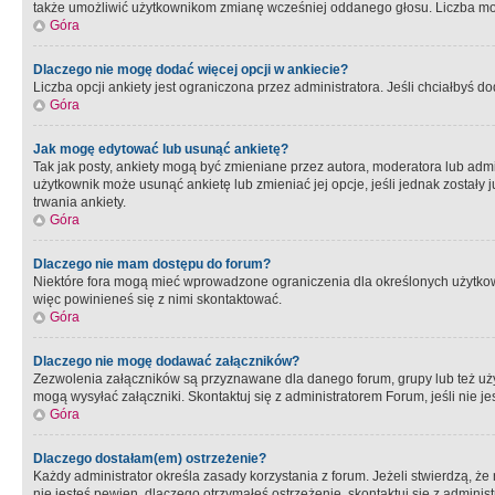
także umożliwić użytkownikom zmianę wcześniej oddanego głosu. Liczba możl
Góra
Dlaczego nie mogę dodać więcej opcji w ankiecie?
Liczba opcji ankiety jest ograniczona przez administratora. Jeśli chciałbyś do
Góra
Jak mogę edytować lub usunąć ankietę?
Tak jak posty, ankiety mogą być zmieniane przez autora, moderatora lub admi
użytkownik może usunąć ankietę lub zmieniać jej opcje, jeśli jednak został
trwania ankiety.
Góra
Dlaczego nie mam dostępu do forum?
Niektóre fora mogą mieć wprowadzone ograniczenia dla określonych użytkowni
więc powinieneś się z nimi skontaktować.
Góra
Dlaczego nie mogę dodawać załączników?
Zezwolenia załączników są przyznawane dla danego forum, grupy lub też uż
mogą wysyłać załączniki. Skontaktuj się z administratorem Forum, jeśli nie
Góra
Dlaczego dostałam(em) ostrzeżenie?
Każdy administrator określa zasady korzystania z forum. Jeżeli stwierdzą, ż
nie jesteś pewien, dlaczego otrzymałeś ostrzeżenie, skontaktuj sie z adminis