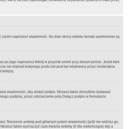
ość). Ma to na celu zapobiegać złośliwemu użytkowniu systemu e-maili przez
ować zanim napiszesz wiadomość. Na dole strony widoku tematu wymienione są
as po jego napisaniu) kliknij w przycisk
zmień
przy danym poście. Jeżeli ktoś
szcze nie dopisał kolejnego postu lub post był edytowany przez moderatora
 kolejny.
łania wiadomości, aby dodać podpis. Możesz także domyślnie dodawać
niego podpisu, przez odznaczenie pola Dołącz podpis w formularzu
larz
Tworzenie ankiety
pod głównym polem wiadomości (jeśli nie widzisz go,
 Możesz także wyznaczyć czas trwania ankiety (0 dla niekończącej się) a