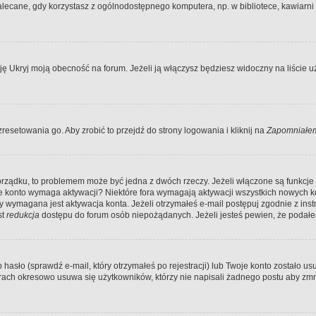
ecane, gdy korzystasz z ogólnodostępnego komputera, np. w bibliotece, kawiarni in
Ukryj moją obecność na forum. Jeżeli ją włączysz będziesz widoczny na liście uży
resetowania go. Aby zrobić to przejdź do strony logowania i kliknij na
Zapomniałem
porządku, to problemem może być jedna z dwóch rzeczy. Jeżeli włączone są funkcj
twoje konto wymaga aktywacji? Niektóre fora wymagają aktywacji wszystkich nowych 
wymagana jest aktywacja konta. Jeżeli otrzymałeś e-mail postępuj zgodnie z instruk
st
redukcja
dostępu do forum osób niepożądanych. Jeżeli jesteś pewien, że podałe
o (sprawdź e-mail, który otrzymałeś po rejestracji) lub Twoje konto zostało usun
rach okresowo usuwa się użytkowników, którzy nie napisali żadnego postu aby zmn