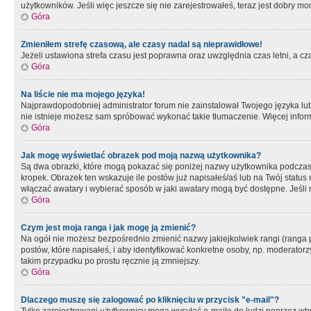
użytkowników. Jeśli więc jeszcze się nie zarejestrowałeś, teraz jest dobry mo
Góra
Zmieniłem strefę czasową, ale czasy nadal są nieprawidłowe!
Jeżeli ustawiona strefa czasu jest poprawna oraz uwzględnia czas letni, a c
Góra
Na liście nie ma mojego języka!
Najprawdopodobniej administrator forum nie zainstalował Twojego języka lub n
nie istnieje możesz sam spróbować wykonać takie tłumaczenie. Więcej inform
Góra
Jak mogę wyświetlać obrazek pod moją nazwą użytkownika?
Są dwa obrazki, które mogą pokazać się poniżej nazwy użytkownika podczas
kropek. Obrazek ten wskazuje ile postów już napisałeś/aś lub na Twój status
włączać awatary i wybierać sposób w jaki awatary mogą być dostępne. Jeśli n
Góra
Czym jest moja ranga i jak mogę ją zmienić?
Na ogół nie możesz bezpośrednio zmienić nazwy jakiejkolwiek rangi (ranga 
postów, które napisałeś, i aby identyfikować konkretne osoby, np. moderator
takim przypadku po prostu ręcznie ją zmniejszy.
Góra
Dlaczego muszę się zalogować po kliknięciu w przycisk "e-mail"?