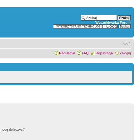
Wyszukiwarka Forum
Regulamin
FAQ
Rejestracja
Zaloguj
h mogę dołączyć?