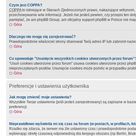
Czym jest COPPA?
COPPA
to istniejące w Stanach Zjednoczonych prawo, nakazujące witrynom
przechowywanie w/w informacji. Jeżeli nie jesteś pewien, czy przepis ten dot
pamiętać, że ani phpBB Group, ani oficjalny support phpBB w Polsce nie mają
Góra
Dlaczego nie mogę się zarejestrować?
Prawdopodobnie właściciel strony zbanował Twój adres IP lub zabronił nazwy 
Góra
Co spowoduje "Usunięcie wszystkich cookies utworzonych przez forum"
“Usuń cookies utworzone przez forum” usuwa cookies utworzone przez phpBB3
nieprzeczytanych postów. Usunięcie cookies może pomóc w przypadku pro
Góra
Preferencje i ustawienia użytkownika
Jak mogę zmienić moje ustawienia?
Wszystkie Twoje ustawienia (jeśli jesteś zarejestrowany) są zapisane w bazie 
preferencji.
Góra
Nieprawidłowo wyświetla mi się czas na forum (w postach, w profilach, itd.
Rzadko się zdarza, że serwer ma źle ustawiony czas i prawdopodobnie podane 
wybierając strefę czasową odpowiednią dla twojego obszaru (np Berlin, Bruk