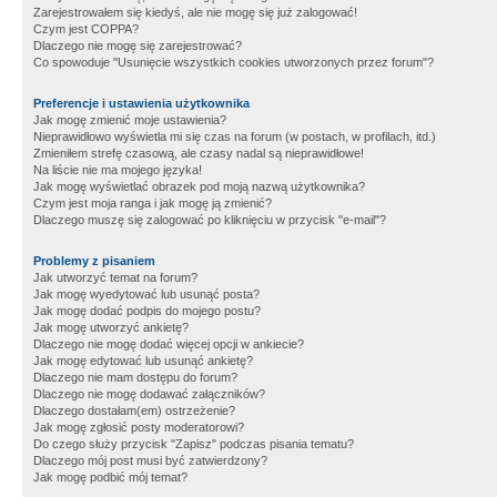
Zarejestrowałem się kiedyś, ale nie mogę się już zalogować!
Czym jest COPPA?
Dlaczego nie mogę się zarejestrować?
Co spowoduje "Usunięcie wszystkich cookies utworzonych przez forum"?
Preferencje i ustawienia użytkownika
Jak mogę zmienić moje ustawienia?
Nieprawidłowo wyświetla mi się czas na forum (w postach, w profilach, itd.)
Zmieniłem strefę czasową, ale czasy nadal są nieprawidłowe!
Na liście nie ma mojego języka!
Jak mogę wyświetlać obrazek pod moją nazwą użytkownika?
Czym jest moja ranga i jak mogę ją zmienić?
Dlaczego muszę się zalogować po kliknięciu w przycisk "e-mail"?
Problemy z pisaniem
Jak utworzyć temat na forum?
Jak mogę wyedytować lub usunąć posta?
Jak mogę dodać podpis do mojego postu?
Jak mogę utworzyć ankietę?
Dlaczego nie mogę dodać więcej opcji w ankiecie?
Jak mogę edytować lub usunąć ankietę?
Dlaczego nie mam dostępu do forum?
Dlaczego nie mogę dodawać załączników?
Dlaczego dostałam(em) ostrzeżenie?
Jak mogę zgłosić posty moderatorowi?
Do czego służy przycisk "Zapisz" podczas pisania tematu?
Dlaczego mój post musi być zatwierdzony?
Jak mogę podbić mój temat?