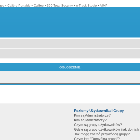
ase
•
Calibre Portable
•
Calibre
•
360 Total Security
•
n-Track Studio
•
AIMP
OGŁOSZENIE:
Poziomy Użytkownika i Grupy
Kim są Administratorzy?
Kim są Moderatorzy?
Czym są grupy użytkowników?
Gdzie są grupy użytkowników i jak do nic
Jak mogę zostać przywódcą grupy?
Czym jest "Domyślna grupa"?