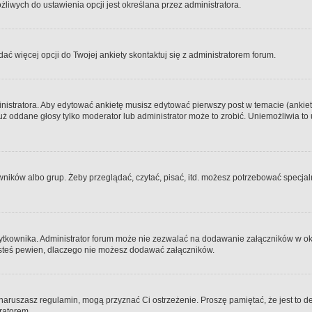
iwych do ustawienia opcji jest określana przez administratora.
dać więcej opcji do Twojej ankiety skontaktuj się z administratorem forum.
nistratora. Aby edytować ankietę musisz edytować pierwszy post w temacie (ankieta
y już oddane głosy tylko moderator lub administrator może to zrobić. Uniemożliwia
ków albo grup. Żeby przeglądać, czytać, pisać, itd. możesz potrzebować specjalny
ytkownika. Administrator forum może nie zezwalać na dodawanie załączników w o
 jesteś pewien, dlaczego nie możesz dodawać załączników.
e naruszasz regulamin, mogą przyznać Ci ostrzeżenie. Proszę pamiętać, że jest to d
tratorem.