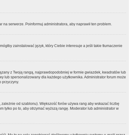
r na serwerze. Poinformuj administratora, aby naprawił ten problem.
ógłby zainstalować język, który Ciebie interesuje a jeśli takie tłumaczenie
iązany z Twoją rangą, najprawdopodobniej w formie gwiazdek, kwadratów lub
atowy lub spersonalizowany dla każdego użytkownika. Administrator forum może
o przyczyny.
, zależnie od szablonu). Większość forów używa rang aby wskazać liczbę
um tylko po to, aby otrzymać wyższą rangę. Moderator lub administrator w