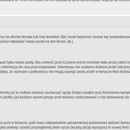
dowany w Forum formularz do ich wysyłania (jeśli administrator włączył tą możliw
zny na stronie tematu lub listy tematów. Być może będziesz musiał się zarejestr
żesz edytować swoje posty na tym forum, itp.
).
 tylko swoje posty. Aby zmienić post (czasem jest to możliwe tylko przez jakiś cz
informacja ile razy post edytowano. Informacja nie zostanie dodana jeżeli nikt je
iętaj, że normalni użytkownicy nie mogą usunąć postu jeżeli w temacie ktoś dopisał
 Kiedy już to zrobisz możesz zaznaczyć opcję
Dołącz podpis
przy formularzu wysy
m profilu (za każdym razem pisząc post możesz zadecydować o nie dodawaniu do 
wszy post w temacie, jeśli masz odpowiednie uprawnienia) powinieneś widzieć formu
uł ankiety i podać przynajmniej dwie opcje (każdą opcję wpisujesz w nowej linii).