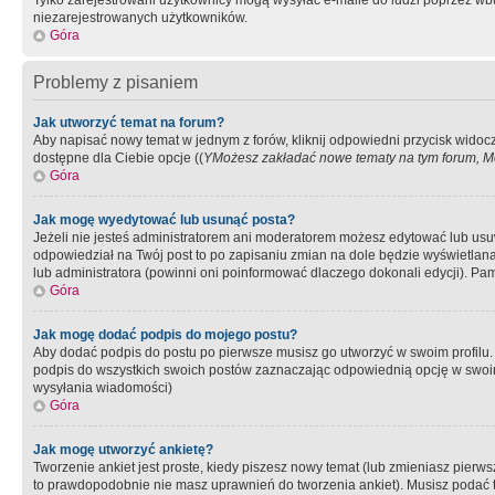
Tylko zarejestrowani użytkownicy mogą wysyłać e-maile do ludzi poprzez wbu
niezarejestrowanych użytkowników.
Góra
Problemy z pisaniem
Jak utworzyć temat na forum?
Aby napisać nowy temat w jednym z forów, kliknij odpowiedni przycisk widoc
dostępne dla Ciebie opcje ((
YMożesz zakładać nowe tematy na tym forum, Mo
Góra
Jak mogę wyedytować lub usunąć posta?
Jeżeli nie jesteś administratorem ani moderatorem możesz edytować lub usuwać
odpowiedział na Twój post to po zapisaniu zmian na dole będzie wyświetlana 
lub administratora (powinni oni poinformować dlaczego dokonali edycji). Pam
Góra
Jak mogę dodać podpis do mojego postu?
Aby dodać podpis do postu po pierwsze musisz go utworzyć w swoim profilu.
podpis do wszystkich swoich postów zaznaczając odpowiednią opcję w swoi
wysyłania wiadomości)
Góra
Jak mogę utworzyć ankietę?
Tworzenie ankiet jest proste, kiedy piszesz nowy temat (lub zmieniasz pier
to prawdopodobnie nie masz uprawnień do tworzenia ankiet). Musisz podać tyt