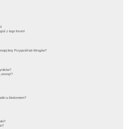
!
i!
goś z tego forum!
jej listy Przyjaciół lub Wrogów?
wyników?
 stronę!?
adki a śledzeniem?
iki?
ki?