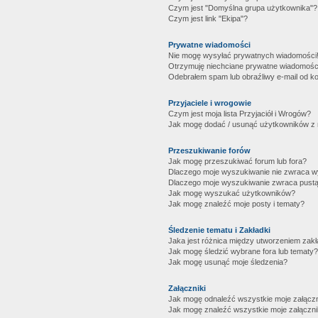
Czym jest "Domyślna grupa użytkownika"?
Czym jest link "Ekipa"?
Prywatne wiadomości
Nie mogę wysyłać prywatnych wiadomości
Otrzymuję niechciane prywatne wiadomośc
Odebrałem spam lub obraźliwy e-mail od ko
Przyjaciele i wrogowie
Czym jest moja lista Przyjaciół i Wrogów?
Jak mogę dodać / usunąć użytkowników z mo
Przeszukiwanie forów
Jak mogę przeszukiwać forum lub fora?
Dlaczego moje wyszukiwanie nie zwraca 
Dlaczego moje wyszukiwanie zwraca pustą
Jak mogę wyszukać użytkowników?
Jak mogę znaleźć moje posty i tematy?
Śledzenie tematu i Zakładki
Jaka jest różnica między utworzeniem zakł
Jak mogę śledzić wybrane fora lub tematy?
Jak mogę usunąć moje śledzenia?
Załączniki
Jak mogę odnaleźć wszystkie moje załączn
Jak mogę znaleźć wszystkie moje załączni