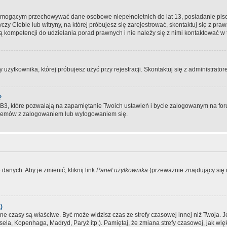
, mogącym przechowywać dane osobowe niepełnoletnich do lat 13, posiadanie pi
yczy Ciebie lub witryny, na której próbujesz się zarejestrować, skontaktuj się z pr
 kompetencji do udzielania porad prawnych i nie należy się z nimi kontaktować w te
użytkownika, której próbujesz użyć przy rejestracji. Skontaktuj się z administrat
?
, które pozwalają na zapamiętanie Twoich ustawień i bycie zalogowanym na forum
blemów z zalogowaniem lub wylogowaniem się.
danych. Aby je zmienić, kliknij link
Panel użytkownika
(przeważnie znajdujący się n
)
czasy są właściwe. Być może widzisz czas ze strefy czasowej innej niż Twoja. Jeże
sela, Kopenhaga, Madryd, Paryż itp.). Pamiętaj, że zmiana strefy czasowej, jak 