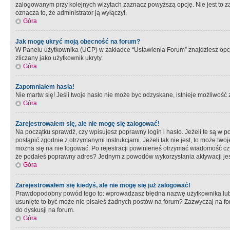
zalogowanym przy kolejnych wizytach zaznacz powyższą opcję. Nie jest to zal
oznacza to, że administrator ją wyłączył.
Góra
Jak mogę ukryć moją obecność na forum?
W Panelu użytkownika (UCP) w zakładce “Ustawienia Forum” znajdziesz opcję 
zliczany jako użytkownik ukryty.
Góra
Zapomniałem hasła!
Nie martw się! Jeśli twoje hasło nie może byc odzyskane, istnieje możliwość z
Góra
Zarejestrowałem się, ale nie mogę się zalogować!
Na początku sprawdź, czy wpisujesz poprawny login i hasło. Jeżeli te są w 
postąpić zgodnie z otrzymanymi instrukcjami. Jeżeli tak nie jest, to może 
można się na nie logować. Po rejestracji powinieneś otrzymać wiadomość czy 
że podałeś poprawny adres? Jednym z powodów wykorzystania aktywacji je
Góra
Zarejestrowałem się kiedyś, ale nie mogę się już zalogować!
Prawdopodobny powód tego to: wprowadzasz błędna nazwę użytkownika lub hasł
usunięte to być może nie pisałeś żadnych postów na forum? Zazwyczaj na fo
do dyskusji na forum.
Góra