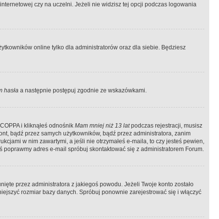
ternetowej czy na uczelni. Jeżeli nie widzisz tej opcji podczas logowania
tkowników online tylko dla administratorów oraz dla siebie. Będziesz
 hasła
a następnie postępuj zgodnie ze wskazówkami.
e COPPA i kliknąłeś odnośnik
Mam mniej niż 13 lat
podczas rejestracji, musisz
kont, bądź przez samych użytkowników, bądź przez administratora, zanim
cjami w nim zawartymi, a jeśli nie otrzymałeś e-maila, to czy jesteś pewien,
ś poprawmy adres e-mail spróbuj skontaktować się z administratorem Forum.
ięte przez administratora z jakiegoś powodu. Jeżeli Twoje konto zostało
iejszyć rozmiar bazy danych. Spróbuj ponownie zarejestrować się i włączyć