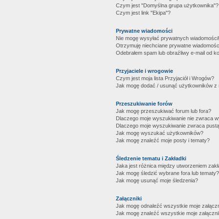
Czym jest "Domyślna grupa użytkownika"?
Czym jest link "Ekipa"?
Prywatne wiadomości
Nie mogę wysyłać prywatnych wiadomości
Otrzymuję niechciane prywatne wiadomośc
Odebrałem spam lub obraźliwy e-mail od ko
Przyjaciele i wrogowie
Czym jest moja lista Przyjaciół i Wrogów?
Jak mogę dodać / usunąć użytkowników z mo
Przeszukiwanie forów
Jak mogę przeszukiwać forum lub fora?
Dlaczego moje wyszukiwanie nie zwraca 
Dlaczego moje wyszukiwanie zwraca pustą
Jak mogę wyszukać użytkowników?
Jak mogę znaleźć moje posty i tematy?
Śledzenie tematu i Zakładki
Jaka jest różnica między utworzeniem zakł
Jak mogę śledzić wybrane fora lub tematy?
Jak mogę usunąć moje śledzenia?
Załączniki
Jak mogę odnaleźć wszystkie moje załączn
Jak mogę znaleźć wszystkie moje załączni