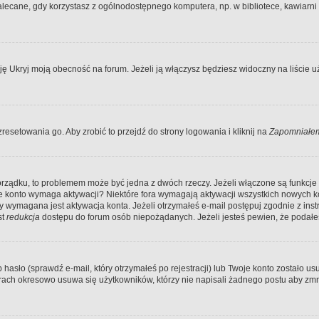
ecane, gdy korzystasz z ogólnodostępnego komputera, np. w bibliotece, kawiarni in
Ukryj moją obecność na forum. Jeżeli ją włączysz będziesz widoczny na liście uży
resetowania go. Aby zrobić to przejdź do strony logowania i kliknij na
Zapomniałem
porządku, to problemem może być jedna z dwóch rzeczy. Jeżeli włączone są funkcj
twoje konto wymaga aktywacji? Niektóre fora wymagają aktywacji wszystkich nowych 
wymagana jest aktywacja konta. Jeżeli otrzymałeś e-mail postępuj zgodnie z instruk
st
redukcja
dostępu do forum osób niepożądanych. Jeżeli jesteś pewien, że podałe
o (sprawdź e-mail, który otrzymałeś po rejestracji) lub Twoje konto zostało usun
rach okresowo usuwa się użytkowników, którzy nie napisali żadnego postu aby zmn