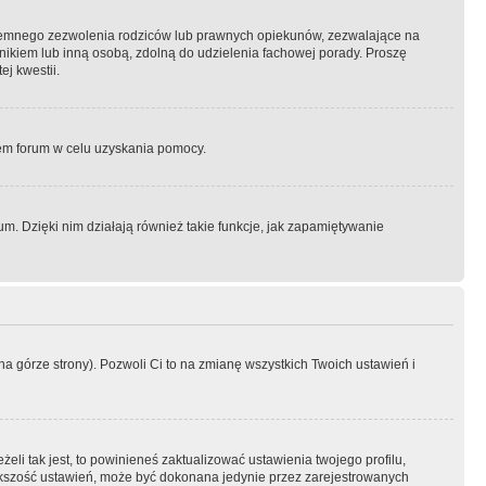
semnego zezwolenia rodziców lub prawnych opiekunów, zezwalające na
awnikiem lub inną osobą, zdolną do udzielenia fachowej porady. Proszę
j kwestii.
orem forum w celu uzyskania pomocy.
. Dzięki nim działają również takie funkcje, jak zapamiętywanie
a górze strony). Pozwoli Ci to na zmianę wszystkich Twoich ustawień i
li tak jest, to powinieneś zaktualizować ustawienia twojego profilu,
większość ustawień, może być dokonana jedynie przez zarejestrowanych