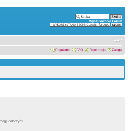
Wyszukiwarka Forum
Regulamin
FAQ
Rejestracja
Zaloguj
h mogę dołączyć?