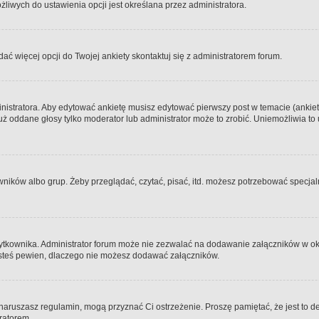
iwych do ustawienia opcji jest określana przez administratora.
dać więcej opcji do Twojej ankiety skontaktuj się z administratorem forum.
nistratora. Aby edytować ankietę musisz edytować pierwszy post w temacie (ankieta
y już oddane głosy tylko moderator lub administrator może to zrobić. Uniemożliwia
ków albo grup. Żeby przeglądać, czytać, pisać, itd. możesz potrzebować specjalny
ytkownika. Administrator forum może nie zezwalać na dodawanie załączników w o
 jesteś pewien, dlaczego nie możesz dodawać załączników.
e naruszasz regulamin, mogą przyznać Ci ostrzeżenie. Proszę pamiętać, że jest to d
tratorem.