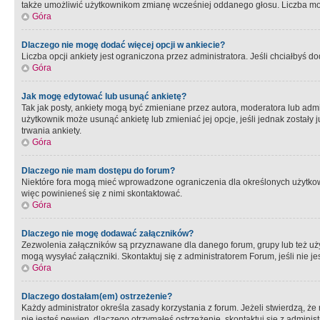
także umożliwić użytkownikom zmianę wcześniej oddanego głosu. Liczba możl
Góra
Dlaczego nie mogę dodać więcej opcji w ankiecie?
Liczba opcji ankiety jest ograniczona przez administratora. Jeśli chciałbyś do
Góra
Jak mogę edytować lub usunąć ankietę?
Tak jak posty, ankiety mogą być zmieniane przez autora, moderatora lub admi
użytkownik może usunąć ankietę lub zmieniać jej opcje, jeśli jednak został
trwania ankiety.
Góra
Dlaczego nie mam dostępu do forum?
Niektóre fora mogą mieć wprowadzone ograniczenia dla określonych użytkowni
więc powinieneś się z nimi skontaktować.
Góra
Dlaczego nie mogę dodawać załączników?
Zezwolenia załączników są przyznawane dla danego forum, grupy lub też uż
mogą wysyłać załączniki. Skontaktuj się z administratorem Forum, jeśli nie
Góra
Dlaczego dostałam(em) ostrzeżenie?
Każdy administrator określa zasady korzystania z forum. Jeżeli stwierdzą, ż
nie jesteś pewien, dlaczego otrzymałeś ostrzeżenie, skontaktuj sie z adminis