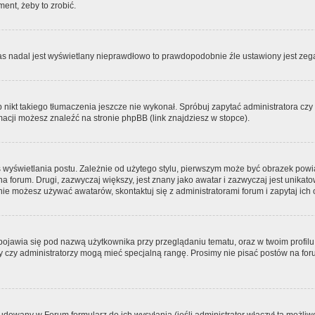
ment, żeby to zrobić.
zas nadal jest wyświetlany nieprawdłowo to prawdopodobnie źle ustawiony jest zega
ikt takiego tłumaczenia jeszcze nie wykonał. Spróbuj zapytać administratora czy m
acji możesz znaleźć na stronie phpBB (link znajdziesz w stopce).
 wyświetlania postu. Zależnie od użytego stylu, pierwszym może być obrazek pow
 na forum. Drugi, zazwyczaj większy, jest znany jako awatar i zazwyczaj jest unik
ie możesz używać awatarów, skontaktuj się z administratorami forum i zapytaj ich 
pojawia się pod nazwą użytkownika przy przeglądaniu tematu, oraz w twoim profilu
zy czy administratorzy mogą mieć specjalną rangę. Prosimy nie pisać postów na for