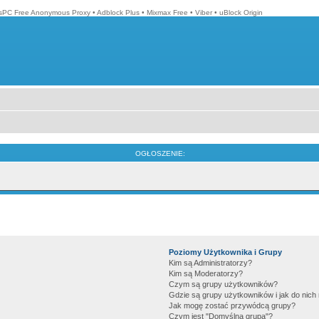
isPC Free Anonymous Proxy
•
Adblock Plus
•
Mixmax Free
•
Viber
•
uBlock Origin
OGŁOSZENIE:
Poziomy Użytkownika i Grupy
Kim są Administratorzy?
Kim są Moderatorzy?
Czym są grupy użytkowników?
Gdzie są grupy użytkowników i jak do nic
Jak mogę zostać przywódcą grupy?
Czym jest "Domyślna grupa"?