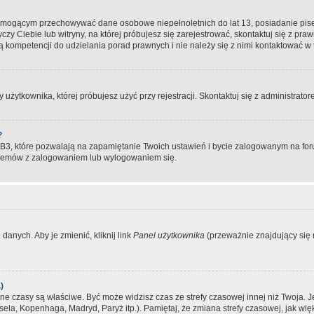
, mogącym przechowywać dane osobowe niepełnoletnich do lat 13, posiadanie pi
yczy Ciebie lub witryny, na której próbujesz się zarejestrować, skontaktuj się z pr
 kompetencji do udzielania porad prawnych i nie należy się z nimi kontaktować w te
użytkownika, której próbujesz użyć przy rejestracji. Skontaktuj się z administrat
?
, które pozwalają na zapamiętanie Twoich ustawień i bycie zalogowanym na forum
blemów z zalogowaniem lub wylogowaniem się.
danych. Aby je zmienić, kliknij link
Panel użytkownika
(przeważnie znajdujący się n
)
czasy są właściwe. Być może widzisz czas ze strefy czasowej innej niż Twoja. Jeże
sela, Kopenhaga, Madryd, Paryż itp.). Pamiętaj, że zmiana strefy czasowej, jak 