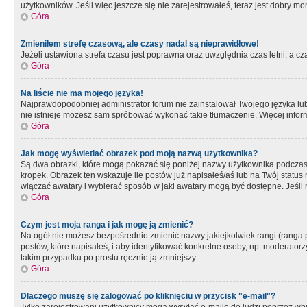
użytkowników. Jeśli więc jeszcze się nie zarejestrowałeś, teraz jest dobry mo
Góra
Zmieniłem strefę czasową, ale czasy nadal są nieprawidłowe!
Jeżeli ustawiona strefa czasu jest poprawna oraz uwzględnia czas letni, a c
Góra
Na liście nie ma mojego języka!
Najprawdopodobniej administrator forum nie zainstalował Twojego języka lub n
nie istnieje możesz sam spróbować wykonać takie tłumaczenie. Więcej inform
Góra
Jak mogę wyświetlać obrazek pod moją nazwą użytkownika?
Są dwa obrazki, które mogą pokazać się poniżej nazwy użytkownika podczas
kropek. Obrazek ten wskazuje ile postów już napisałeś/aś lub na Twój status
włączać awatary i wybierać sposób w jaki awatary mogą być dostępne. Jeśli n
Góra
Czym jest moja ranga i jak mogę ją zmienić?
Na ogół nie możesz bezpośrednio zmienić nazwy jakiejkolwiek rangi (ranga 
postów, które napisałeś, i aby identyfikować konkretne osoby, np. moderator
takim przypadku po prostu ręcznie ją zmniejszy.
Góra
Dlaczego muszę się zalogować po kliknięciu w przycisk "e-mail"?