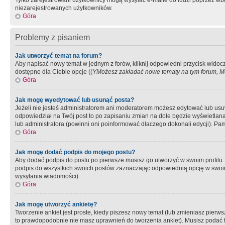
Tylko zarejestrowani użytkownicy mogą wysyłać e-maile do ludzi poprzez wbu
niezarejestrowanych użytkowników.
Góra
Problemy z pisaniem
Jak utworzyć temat na forum?
Aby napisać nowy temat w jednym z forów, kliknij odpowiedni przycisk widoc
dostępne dla Ciebie opcje ((
YMożesz zakładać nowe tematy na tym forum, Mo
Góra
Jak mogę wyedytować lub usunąć posta?
Jeżeli nie jesteś administratorem ani moderatorem możesz edytować lub usuwać
odpowiedział na Twój post to po zapisaniu zmian na dole będzie wyświetlana 
lub administratora (powinni oni poinformować dlaczego dokonali edycji). Pam
Góra
Jak mogę dodać podpis do mojego postu?
Aby dodać podpis do postu po pierwsze musisz go utworzyć w swoim profilu.
podpis do wszystkich swoich postów zaznaczając odpowiednią opcję w swoi
wysyłania wiadomości)
Góra
Jak mogę utworzyć ankietę?
Tworzenie ankiet jest proste, kiedy piszesz nowy temat (lub zmieniasz pier
to prawdopodobnie nie masz uprawnień do tworzenia ankiet). Musisz podać tyt