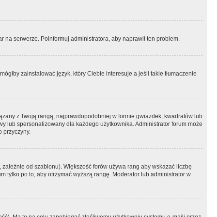
r na serwerze. Poinformuj administratora, aby naprawił ten problem.
ógłby zainstalować język, który Ciebie interesuje a jeśli takie tłumaczenie
iązany z Twoją rangą, najprawdopodobniej w formie gwiazdek, kwadratów lub
atowy lub spersonalizowany dla każdego użytkownika. Administrator forum może
o przyczyny.
, zależnie od szablonu). Większość forów używa rang aby wskazać liczbę
um tylko po to, aby otrzymać wyższą rangę. Moderator lub administrator w