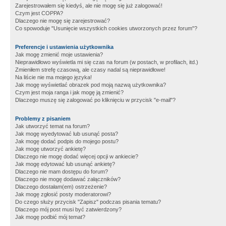
Zarejestrowałem się kiedyś, ale nie mogę się już zalogować!
Czym jest COPPA?
Dlaczego nie mogę się zarejestrować?
Co spowoduje "Usunięcie wszystkich cookies utworzonych przez forum"?
Preferencje i ustawienia użytkownika
Jak mogę zmienić moje ustawienia?
Nieprawidłowo wyświetla mi się czas na forum (w postach, w profilach, itd.)
Zmieniłem strefę czasową, ale czasy nadal są nieprawidłowe!
Na liście nie ma mojego języka!
Jak mogę wyświetlać obrazek pod moją nazwą użytkownika?
Czym jest moja ranga i jak mogę ją zmienić?
Dlaczego muszę się zalogować po kliknięciu w przycisk "e-mail"?
Problemy z pisaniem
Jak utworzyć temat na forum?
Jak mogę wyedytować lub usunąć posta?
Jak mogę dodać podpis do mojego postu?
Jak mogę utworzyć ankietę?
Dlaczego nie mogę dodać więcej opcji w ankiecie?
Jak mogę edytować lub usunąć ankietę?
Dlaczego nie mam dostępu do forum?
Dlaczego nie mogę dodawać załączników?
Dlaczego dostałam(em) ostrzeżenie?
Jak mogę zgłosić posty moderatorowi?
Do czego służy przycisk "Zapisz" podczas pisania tematu?
Dlaczego mój post musi być zatwierdzony?
Jak mogę podbić mój temat?