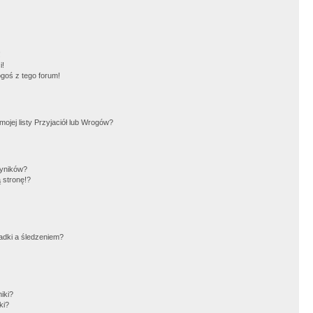
!
i!
goś z tego forum!
jej listy Przyjaciół lub Wrogów?
wyników?
 stronę!?
adki a śledzeniem?
iki?
ki?