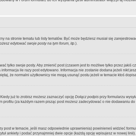
dowany w Forum formularz do ich wysyłania (jeśli administrator włączył tą możliw
zny na stronie tematu lub listy tematów. Być może będziesz musiał się zarejestr
żesz edytować swoje posty na tym forum, itp.
).
 tylko swoje posty. Aby zmienić post (czasem jest to możliwe tylko przez jakiś cz
informacja ile razy post edytowano. Informacja nie zostanie dodana jeżeli nikt je
iętaj, że normalni użytkownicy nie mogą usunąć postu jeżeli w temacie ktoś dopisał
 Kiedy już to zrobisz możesz zaznaczyć opcję
Dołącz podpis
przy formularzu wysy
m profilu (za każdym razem pisząc post możesz zadecydować o nie dodawaniu do 
wszy post w temacie, jeśli masz odpowiednie uprawnienia) powinieneś widzieć formu
uł ankiety i podać przynajmniej dwie opcje (każdą opcję wpisujesz w nowej linii).