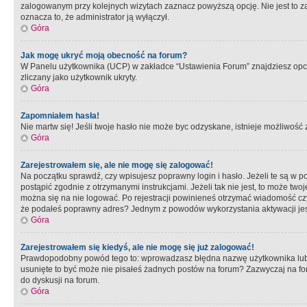
zalogowanym przy kolejnych wizytach zaznacz powyższą opcję. Nie jest to zal
oznacza to, że administrator ją wyłączył.
Góra
Jak mogę ukryć moją obecność na forum?
W Panelu użytkownika (UCP) w zakładce “Ustawienia Forum” znajdziesz opcję 
zliczany jako użytkownik ukryty.
Góra
Zapomniałem hasła!
Nie martw się! Jeśli twoje hasło nie może byc odzyskane, istnieje możliwość z
Góra
Zarejestrowałem się, ale nie mogę się zalogować!
Na początku sprawdź, czy wpisujesz poprawny login i hasło. Jeżeli te są w 
postąpić zgodnie z otrzymanymi instrukcjami. Jeżeli tak nie jest, to może 
można się na nie logować. Po rejestracji powinieneś otrzymać wiadomość czy 
że podałeś poprawny adres? Jednym z powodów wykorzystania aktywacji je
Góra
Zarejestrowałem się kiedyś, ale nie mogę się już zalogować!
Prawdopodobny powód tego to: wprowadzasz błędna nazwę użytkownika lub hasł
usunięte to być może nie pisałeś żadnych postów na forum? Zazwyczaj na fo
do dyskusji na forum.
Góra