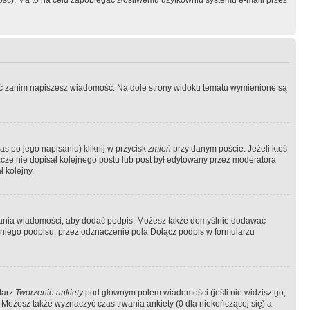
ość). Ma to na celu zapobiegać złośliwemu użytkowniu systemu e-maili przez
ować zanim napiszesz wiadomość. Na dole strony widoku tematu wymienione są
as po jego napisaniu) kliknij w przycisk
zmień
przy danym poście. Jeżeli ktoś
szcze nie dopisał kolejnego postu lub post był edytowany przez moderatora
 kolejny.
łania wiadomości, aby dodać podpis. Możesz także domyślnie dodawać
niego podpisu, przez odznaczenie pola Dołącz podpis w formularzu
larz
Tworzenie ankiety
pod głównym polem wiadomości (jeśli nie widzisz go,
 Możesz także wyznaczyć czas trwania ankiety (0 dla niekończącej się) a