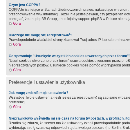
Czym jest COPPA?
COPPA
to istniejące w Stanach Zjednoczonych prawo, nakazujące witrynom
przechowywanie w/w informacji. Jeżeli nie jesteś pewien, czy przepis ten dot
pamiętać, że ani phpBB Group, ani oficjalny support phpBB w Polsce nie mają
Góra
Dlaczego nie mogę się zarejestrować?
Prawdopodobnie właściciel strony zbanował Twój adres IP lub zabronił nazwy 
Góra
Co spowoduje "Usunięcie wszystkich cookies utworzonych przez forum"
“Usuń cookies utworzone przez forum” usuwa cookies utworzone przez phpBB3
nieprzeczytanych postów. Usunięcie cookies może pomóc w przypadku pro
Góra
Preferencje i ustawienia użytkownika
Jak mogę zmienić moje ustawienia?
Wszystkie Twoje ustawienia (jeśli jesteś zarejestrowany) są zapisane w bazie 
preferencji.
Góra
Nieprawidłowo wyświetla mi się czas na forum (w postach, w profilach, itd.
Rzadko się zdarza, że serwer ma źle ustawiony czas i prawdopodobnie podane 
wybierając strefę czasową odpowiednią dla twojego obszaru (np Berlin, Bruk