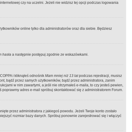
ternetowej czy na uczelni. Jeżeli nie widzisz tej opcji podczas logowania
tkowników online tylko dla administratorów oraz dla siebie. Będziesz
 hasła
a następnie postępuj zgodnie ze wskazówkami.
e COPPA i kliknąłeś odnośnik
Mam mniej niż 13 lat
podczas rejestracji, musisz
kont, bądź przez samych użytkowników, bądź przez administratora, zanim
cjami w nim zawartymi, a jeśli nie otrzymałeś e-maila, to czy jesteś pewien,
ś poprawmy adres e-mail spróbuj skontaktować się z administratorem Forum.
ięte przez administratora z jakiegoś powodu. Jeżeli Twoje konto zostało
iejszyć rozmiar bazy danych. Spróbuj ponownie zarejestrować się i włączyć