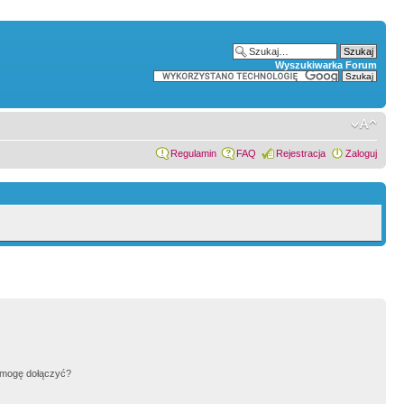
Wyszukiwarka Forum
Regulamin
FAQ
Rejestracja
Zaloguj
h mogę dołączyć?