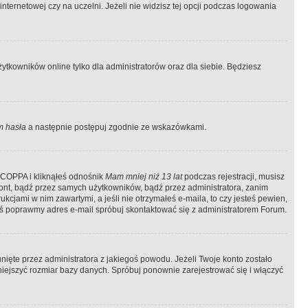
ternetowej czy na uczelni. Jeżeli nie widzisz tej opcji podczas logowania
tkowników online tylko dla administratorów oraz dla siebie. Będziesz
 hasła
a następnie postępuj zgodnie ze wskazówkami.
e COPPA i kliknąłeś odnośnik
Mam mniej niż 13 lat
podczas rejestracji, musisz
kont, bądź przez samych użytkowników, bądź przez administratora, zanim
cjami w nim zawartymi, a jeśli nie otrzymałeś e-maila, to czy jesteś pewien,
ś poprawmy adres e-mail spróbuj skontaktować się z administratorem Forum.
ięte przez administratora z jakiegoś powodu. Jeżeli Twoje konto zostało
iejszyć rozmiar bazy danych. Spróbuj ponownie zarejestrować się i włączyć