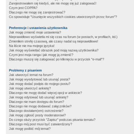
Zarejestrowałem się kiedyś, ale nie mogę się już zalogować!
Czym jest COPPA?
Dlaczego nie mogę się zarejestrować?
Co spowoduje "Usunięcie wszystkich cookies utworzonych przez forum"?
Preferencje i ustawienia użytkownika
Jak mogę zmienić moje ustawienia?
Nieprawidłowo wyświetla mi się czas na forum (w postach, w profilach, itd.)
Zmieniłem strefę czasową, ale czasy nadal są nieprawidłowe!
Na liście nie ma mojego języka!
Jak mogę wyświetlać obrazek pod moją nazwą użytkownika?
Czym jest moja ranga i jak mogę ją zmienić?
Dlaczego muszę się zalogować po kliknięciu w przycisk "e-mail"?
Problemy z pisaniem
Jak utworzyć temat na forum?
Jak mogę wyedytować lub usunąć posta?
Jak mogę dodać podpis do mojego postu?
Jak mogę utworzyć ankietę?
Dlaczego nie mogę dodać więcej opcji w ankiecie?
Jak mogę edytować lub usunąć ankietę?
Dlaczego nie mam dostępu do forum?
Dlaczego nie mogę dodawać załączników?
Dlaczego dostałam(em) ostrzeżenie?
Jak mogę zgłosić posty moderatorowi?
Do czego służy przycisk "Zapisz" podczas pisania tematu?
Dlaczego mój post musi być zatwierdzony?
Jak mogę podbić mój temat?