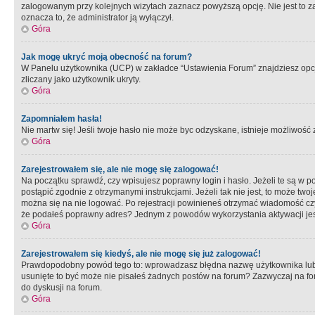
zalogowanym przy kolejnych wizytach zaznacz powyższą opcję. Nie jest to zal
oznacza to, że administrator ją wyłączył.
Góra
Jak mogę ukryć moją obecność na forum?
W Panelu użytkownika (UCP) w zakładce “Ustawienia Forum” znajdziesz opcję 
zliczany jako użytkownik ukryty.
Góra
Zapomniałem hasła!
Nie martw się! Jeśli twoje hasło nie może byc odzyskane, istnieje możliwość z
Góra
Zarejestrowałem się, ale nie mogę się zalogować!
Na początku sprawdź, czy wpisujesz poprawny login i hasło. Jeżeli te są w 
postąpić zgodnie z otrzymanymi instrukcjami. Jeżeli tak nie jest, to może 
można się na nie logować. Po rejestracji powinieneś otrzymać wiadomość czy 
że podałeś poprawny adres? Jednym z powodów wykorzystania aktywacji je
Góra
Zarejestrowałem się kiedyś, ale nie mogę się już zalogować!
Prawdopodobny powód tego to: wprowadzasz błędna nazwę użytkownika lub hasł
usunięte to być może nie pisałeś żadnych postów na forum? Zazwyczaj na fo
do dyskusji na forum.
Góra