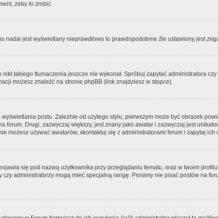
ment, żeby to zrobić.
zas nadal jest wyświetlany nieprawdłowo to prawdopodobnie źle ustawiony jest zega
ikt takiego tłumaczenia jeszcze nie wykonał. Spróbuj zapytać administratora czy m
acji możesz znaleźć na stronie phpBB (link znajdziesz w stopce).
 wyświetlania postu. Zależnie od użytego stylu, pierwszym może być obrazek pow
 na forum. Drugi, zazwyczaj większy, jest znany jako awatar i zazwyczaj jest unik
ie możesz używać awatarów, skontaktuj się z administratorami forum i zapytaj ich 
pojawia się pod nazwą użytkownika przy przeglądaniu tematu, oraz w twoim profilu
zy czy administratorzy mogą mieć specjalną rangę. Prosimy nie pisać postów na for