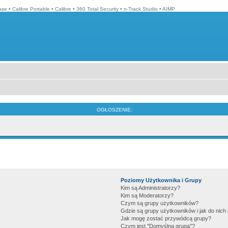
ase
•
Calibre Portable
•
Calibre
•
360 Total Security
•
n-Track Studio
•
AIMP
OGŁOSZENIE:
Poziomy Użytkownika i Grupy
Kim są Administratorzy?
Kim są Moderatorzy?
Czym są grupy użytkowników?
Gdzie są grupy użytkowników i jak do nic
Jak mogę zostać przywódcą grupy?
Czym jest "Domyślna grupa"?