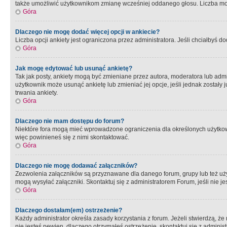
także umożliwić użytkownikom zmianę wcześniej oddanego głosu. Liczba możl
Góra
Dlaczego nie mogę dodać więcej opcji w ankiecie?
Liczba opcji ankiety jest ograniczona przez administratora. Jeśli chciałbyś do
Góra
Jak mogę edytować lub usunąć ankietę?
Tak jak posty, ankiety mogą być zmieniane przez autora, moderatora lub admi
użytkownik może usunąć ankietę lub zmieniać jej opcje, jeśli jednak został
trwania ankiety.
Góra
Dlaczego nie mam dostępu do forum?
Niektóre fora mogą mieć wprowadzone ograniczenia dla określonych użytkowni
więc powinieneś się z nimi skontaktować.
Góra
Dlaczego nie mogę dodawać załączników?
Zezwolenia załączników są przyznawane dla danego forum, grupy lub też uż
mogą wysyłać załączniki. Skontaktuj się z administratorem Forum, jeśli nie
Góra
Dlaczego dostałam(em) ostrzeżenie?
Każdy administrator określa zasady korzystania z forum. Jeżeli stwierdzą, ż
nie jesteś pewien, dlaczego otrzymałeś ostrzeżenie, skontaktuj sie z adminis