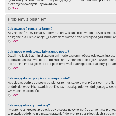
Tylko zarejestrowani użytkownicy mogą wysyłać e-maile do ludzi poprzez wbu
niezarejestrowanych użytkowników.
Góra
Problemy z pisaniem
Jak utworzyć temat na forum?
Aby napisać nowy temat w jednym z forów, kliknij odpowiedni przycisk widoc
dostępne dla Ciebie opcje ((
YMożesz zakładać nowe tematy na tym forum, Mo
Góra
Jak mogę wyedytować lub usunąć posta?
Jeżeli nie jesteś administratorem ani moderatorem możesz edytować lub usuwać
odpowiedział na Twój post to po zapisaniu zmian na dole będzie wyświetlana 
lub administratora (powinni oni poinformować dlaczego dokonali edycji). Pam
Góra
Jak mogę dodać podpis do mojego postu?
Aby dodać podpis do postu po pierwsze musisz go utworzyć w swoim profilu.
podpis do wszystkich swoich postów zaznaczając odpowiednią opcję w swoi
wysyłania wiadomości)
Góra
Jak mogę utworzyć ankietę?
Tworzenie ankiet jest proste, kiedy piszesz nowy temat (lub zmieniasz pier
to prawdopodobnie nie masz uprawnień do tworzenia ankiet). Musisz podać tyt