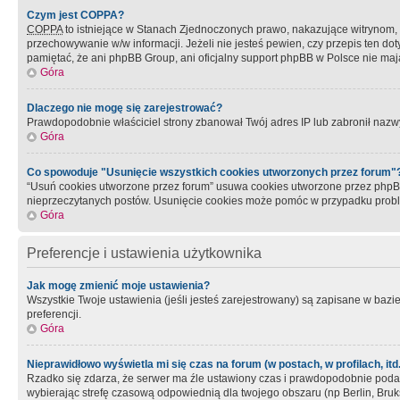
Czym jest COPPA?
COPPA
to istniejące w Stanach Zjednoczonych prawo, nakazujące witrynom
przechowywanie w/w informacji. Jeżeli nie jesteś pewien, czy przepis ten dot
pamiętać, że ani phpBB Group, ani oficjalny support phpBB w Polsce nie mają
Góra
Dlaczego nie mogę się zarejestrować?
Prawdopodobnie właściciel strony zbanował Twój adres IP lub zabronił nazwy 
Góra
Co spowoduje "Usunięcie wszystkich cookies utworzonych przez forum"
“Usuń cookies utworzone przez forum” usuwa cookies utworzone przez phpBB3
nieprzeczytanych postów. Usunięcie cookies może pomóc w przypadku pro
Góra
Preferencje i ustawienia użytkownika
Jak mogę zmienić moje ustawienia?
Wszystkie Twoje ustawienia (jeśli jesteś zarejestrowany) są zapisane w bazie 
preferencji.
Góra
Nieprawidłowo wyświetla mi się czas na forum (w postach, w profilach, itd.
Rzadko się zdarza, że serwer ma źle ustawiony czas i prawdopodobnie podane 
wybierając strefę czasową odpowiednią dla twojego obszaru (np Berlin, Bruk