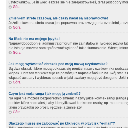
użytkowników. Jeśli więc jeszcze się nie zarejestrowałeś, teraz jest dobry mo
Góra
Zmieniłem strefę czasową, ale czasy nadal są nieprawidłowe!
Jeżeli ustawiona strefa czasu jest poprawna oraz uwzględnia czas letni, a c
Góra
Na liście nie ma mojego języka!
Najprawdopodobniej administrator forum nie zainstalował Twojego języka lub n
nie istnieje możesz sam spróbować wykonać takie tłumaczenie. Więcej inform
Góra
Jak mogę wyświetlać obrazek pod moją nazwą użytkownika?
Są dwa obrazki, które mogą pokazać się poniżej nazwy użytkownika podczas
kropek. Obrazek ten wskazuje ile postów już napisałeś/aś lub na Twój status
włączać awatary i wybierać sposób w jaki awatary mogą być dostępne. Jeśli n
Góra
Czym jest moja ranga i jak mogę ją zmienić?
Na ogół nie możesz bezpośrednio zmienić nazwy jakiejkolwiek rangi (ranga 
postów, które napisałeś, i aby identyfikować konkretne osoby, np. moderator
takim przypadku po prostu ręcznie ją zmniejszy.
Góra
Dlaczego muszę się zalogować po kliknięciu w przycisk "e-mail"?