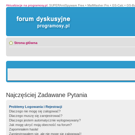
Aktualizacje na programosy.pl
:
SUPERAntiSpyware Free
•
MailWasher Pro
•
GS-Calc
•
GS-B
Strona główna
Najczęściej Zadawane Pytania
Problemy Logowania i Rejestracji
Dlaczego nie mogę się zalogować?
Dlaczego muszę się zarejestrować?
Dlaczego jestem automatycznie wylogowywany?
Jak mogę ukryć moją obecność na forum?
Zapomniałem hasła!
Zarejestrowałem się, ale nie mogę się zalogować!