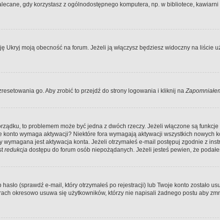
ecane, gdy korzystasz z ogólnodostępnego komputera, np. w bibliotece, kawiarni in
Ukryj moją obecność na forum. Jeżeli ją włączysz będziesz widoczny na liście uży
resetowania go. Aby zrobić to przejdź do strony logowania i kliknij na
Zapomniałem
porządku, to problemem może być jedna z dwóch rzeczy. Jeżeli włączone są funkcj
twoje konto wymaga aktywacji? Niektóre fora wymagają aktywacji wszystkich nowych 
wymagana jest aktywacja konta. Jeżeli otrzymałeś e-mail postępuj zgodnie z instruk
st
redukcja
dostępu do forum osób niepożądanych. Jeżeli jesteś pewien, że podałe
o (sprawdź e-mail, który otrzymałeś po rejestracji) lub Twoje konto zostało usun
rach okresowo usuwa się użytkowników, którzy nie napisali żadnego postu aby zmn