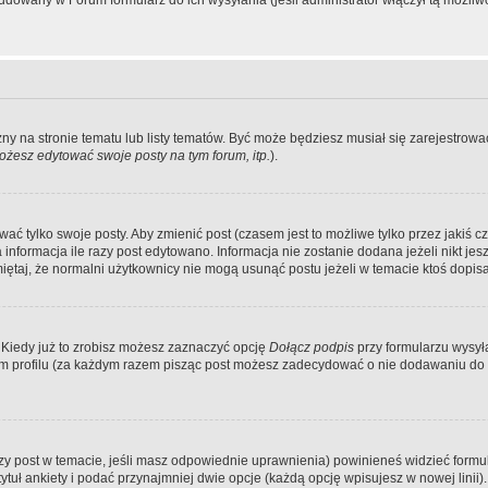
dowany w Forum formularz do ich wysyłania (jeśli administrator włączył tą możliw
zny na stronie tematu lub listy tematów. Być może będziesz musiał się zarejestr
żesz edytować swoje posty na tym forum, itp.
).
 tylko swoje posty. Aby zmienić post (czasem jest to możliwe tylko przez jakiś cz
informacja ile razy post edytowano. Informacja nie zostanie dodana jeżeli nikt je
iętaj, że normalni użytkownicy nie mogą usunąć postu jeżeli w temacie ktoś dopisał
 Kiedy już to zrobisz możesz zaznaczyć opcję
Dołącz podpis
przy formularzu wysy
m profilu (za każdym razem pisząc post możesz zadecydować o nie dodawaniu do 
wszy post w temacie, jeśli masz odpowiednie uprawnienia) powinieneś widzieć formu
uł ankiety i podać przynajmniej dwie opcje (każdą opcję wpisujesz w nowej linii).