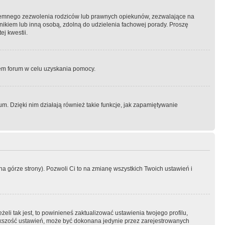
semnego zezwolenia rodziców lub prawnych opiekunów, zezwalające na
awnikiem lub inną osobą, zdolną do udzielenia fachowej porady. Proszę
j kwestii.
orem forum w celu uzyskania pomocy.
. Dzięki nim działają również takie funkcje, jak zapamiętywanie
a górze strony). Pozwoli Ci to na zmianę wszystkich Twoich ustawień i
li tak jest, to powinieneś zaktualizować ustawienia twojego profilu,
większość ustawień, może być dokonana jedynie przez zarejestrowanych