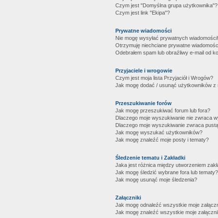
Czym jest "Domyślna grupa użytkownika"?
Czym jest link "Ekipa"?
Prywatne wiadomości
Nie mogę wysyłać prywatnych wiadomości
Otrzymuję niechciane prywatne wiadomośc
Odebrałem spam lub obraźliwy e-mail od ko
Przyjaciele i wrogowie
Czym jest moja lista Przyjaciół i Wrogów?
Jak mogę dodać / usunąć użytkowników z mo
Przeszukiwanie forów
Jak mogę przeszukiwać forum lub fora?
Dlaczego moje wyszukiwanie nie zwraca 
Dlaczego moje wyszukiwanie zwraca pustą
Jak mogę wyszukać użytkowników?
Jak mogę znaleźć moje posty i tematy?
Śledzenie tematu i Zakładki
Jaka jest różnica między utworzeniem zakł
Jak mogę śledzić wybrane fora lub tematy?
Jak mogę usunąć moje śledzenia?
Załączniki
Jak mogę odnaleźć wszystkie moje załączn
Jak mogę znaleźć wszystkie moje załączni