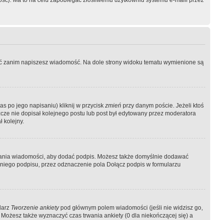
ość). Ma to na celu zapobiegać złośliwemu użytkowniu systemu e-maili przez
ować zanim napiszesz wiadomość. Na dole strony widoku tematu wymienione są
as po jego napisaniu) kliknij w przycisk
zmień
przy danym poście. Jeżeli ktoś
szcze nie dopisał kolejnego postu lub post był edytowany przez moderatora
 kolejny.
łania wiadomości, aby dodać podpis. Możesz także domyślnie dodawać
niego podpisu, przez odznaczenie pola Dołącz podpis w formularzu
larz
Tworzenie ankiety
pod głównym polem wiadomości (jeśli nie widzisz go,
 Możesz także wyznaczyć czas trwania ankiety (0 dla niekończącej się) a