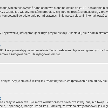
, mogącym przechowywać dane osobowe niepełnoletnich do lat 13, posiadanie pi
yczy Ciebie lub witryny, na której próbujesz się zarejestrować, skontaktuj się z pr
 kompetencji do udzielania porad prawnych i nie należy się z nimi kontaktować w te
użytkownika, której próbujesz użyć przy rejestracji. Skontaktuj się z administrat
?
, które pozwalają na zapamiętanie Twoich ustawień i bycie zalogowanym na forum
blemów z zalogowaniem lub wylogowaniem się.
danych. Aby je zmienić, kliknij link
Panel użytkownika
(przeważnie znajdujący się n
)
czasy są właściwe. Być może widzisz czas ze strefy czasowej innej niż Twoja. Jeże
sela, Kopenhaga, Madryd, Paryż itp.). Pamiętaj, że zmiana strefy czasowej, jak 