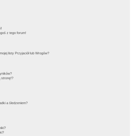
!
i!
goś z tego forum!
jej listy Przyjaciół lub Wrogów?
wyników?
 stronę!?
adki a śledzeniem?
iki?
ki?