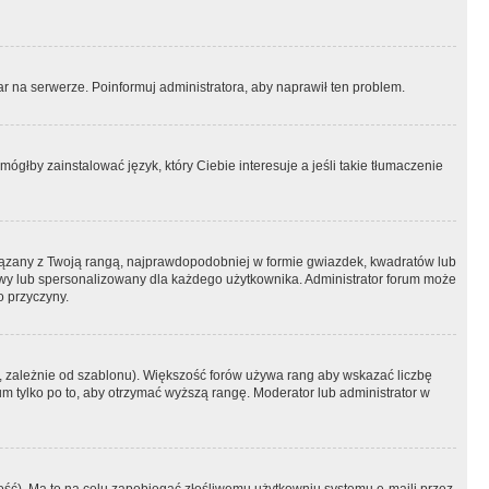
r na serwerze. Poinformuj administratora, aby naprawił ten problem.
ógłby zainstalować język, który Ciebie interesuje a jeśli takie tłumaczenie
iązany z Twoją rangą, najprawdopodobniej w formie gwiazdek, kwadratów lub
atowy lub spersonalizowany dla każdego użytkownika. Administrator forum może
o przyczyny.
, zależnie od szablonu). Większość forów używa rang aby wskazać liczbę
um tylko po to, aby otrzymać wyższą rangę. Moderator lub administrator w