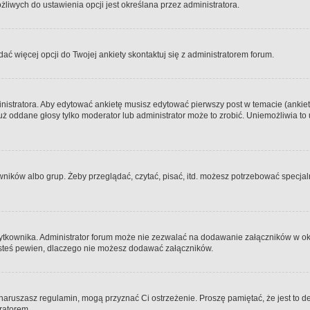
iwych do ustawienia opcji jest określana przez administratora.
dać więcej opcji do Twojej ankiety skontaktuj się z administratorem forum.
nistratora. Aby edytować ankietę musisz edytować pierwszy post w temacie (ankieta
y już oddane głosy tylko moderator lub administrator może to zrobić. Uniemożliwia
ków albo grup. Żeby przeglądać, czytać, pisać, itd. możesz potrzebować specjalny
ytkownika. Administrator forum może nie zezwalać na dodawanie załączników w o
 jesteś pewien, dlaczego nie możesz dodawać załączników.
e naruszasz regulamin, mogą przyznać Ci ostrzeżenie. Proszę pamiętać, że jest to d
tratorem.