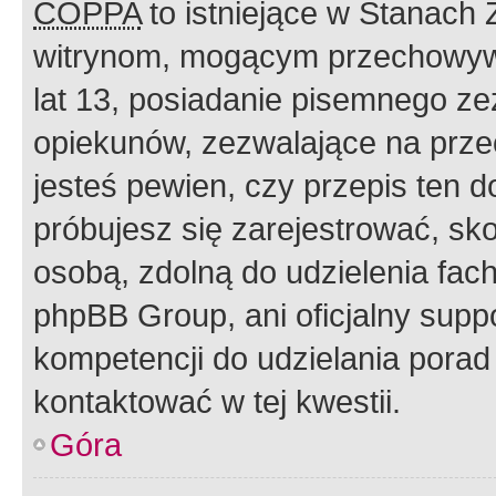
COPPA
to istniejące w Stanach
witrynom, mogącym przechowywa
lat 13, posiadanie pisemnego z
opiekunów, zezwalające na przec
jesteś pewien, czy przepis ten do
próbujesz się zarejestrować, sko
osobą, zdolną do udzielenia fac
phpBB Group, ani oficjalny supp
kompetencji do udzielania porad 
kontaktować w tej kwestii.
Góra