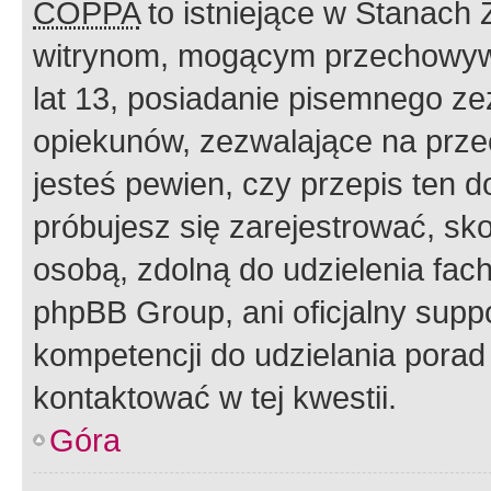
COPPA
to istniejące w Stanach
witrynom, mogącym przechowywa
lat 13, posiadanie pisemnego z
opiekunów, zezwalające na przec
jesteś pewien, czy przepis ten do
próbujesz się zarejestrować, sko
osobą, zdolną do udzielenia fac
phpBB Group, ani oficjalny supp
kompetencji do udzielania porad 
kontaktować w tej kwestii.
Góra