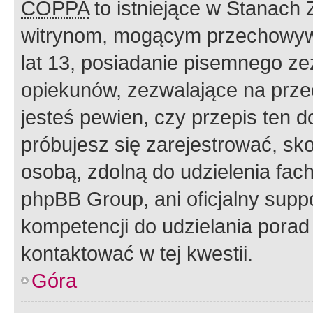
COPPA
to istniejące w Stanach
witrynom, mogącym przechowywa
lat 13, posiadanie pisemnego z
opiekunów, zezwalające na przec
jesteś pewien, czy przepis ten do
próbujesz się zarejestrować, sko
osobą, zdolną do udzielenia fac
phpBB Group, ani oficjalny supp
kompetencji do udzielania porad 
kontaktować w tej kwestii.
Góra