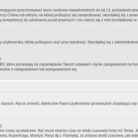
, mogącym przechowywać dane osobowe niepełnoletnich do lat 13, posiadanie pi
yczy Ciebie lub witryny, na której próbujesz się zarejestrować, skontaktuj się z pr
 kompetencji do udzielania porad prawnych i nie należy się z nimi kontaktować w te
użytkownika, której próbujesz użyć przy rejestracji. Skontaktuj się z administrat
?
, które pozwalają na zapamiętanie Twoich ustawień i bycie zalogowanym na forum
blemów z zalogowaniem lub wylogowaniem się.
danych. Aby je zmienić, kliknij link
Panel użytkownika
(przeważnie znajdujący się n
)
czasy są właściwe. Być może widzisz czas ze strefy czasowej innej niż Twoja. Jeże
sela, Kopenhaga, Madryd, Paryż itp.). Pamiętaj, że zmiana strefy czasowej, jak 