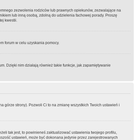
semnego zezwolenia rodziców lub prawnych opiekunów, zezwalające na
awnikiem lub inną osobą, zdolną do udzielenia fachowej porady. Proszę
j kwestii.
orem forum w celu uzyskania pomocy.
. Dzięki nim działają również takie funkcje, jak zapamiętywanie
a górze strony). Pozwoli Ci to na zmianę wszystkich Twoich ustawień i
li tak jest, to powinieneś zaktualizować ustawienia twojego profilu,
większość ustawień, może być dokonana jedynie przez zarejestrowanych