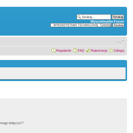
Wyszukiwarka Forum
Regulamin
FAQ
Rejestracja
Zaloguj
h mogę dołączyć?