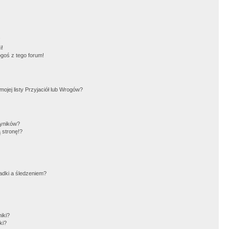
!
i!
goś z tego forum!
jej listy Przyjaciół lub Wrogów?
wyników?
 stronę!?
adki a śledzeniem?
iki?
ki?