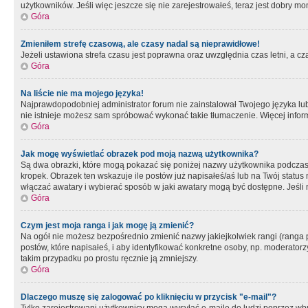
użytkowników. Jeśli więc jeszcze się nie zarejestrowałeś, teraz jest dobry mo
Góra
Zmieniłem strefę czasową, ale czasy nadal są nieprawidłowe!
Jeżeli ustawiona strefa czasu jest poprawna oraz uwzględnia czas letni, a c
Góra
Na liście nie ma mojego języka!
Najprawdopodobniej administrator forum nie zainstalował Twojego języka lub n
nie istnieje możesz sam spróbować wykonać takie tłumaczenie. Więcej inform
Góra
Jak mogę wyświetlać obrazek pod moją nazwą użytkownika?
Są dwa obrazki, które mogą pokazać się poniżej nazwy użytkownika podczas
kropek. Obrazek ten wskazuje ile postów już napisałeś/aś lub na Twój status
włączać awatary i wybierać sposób w jaki awatary mogą być dostępne. Jeśli n
Góra
Czym jest moja ranga i jak mogę ją zmienić?
Na ogół nie możesz bezpośrednio zmienić nazwy jakiejkolwiek rangi (ranga 
postów, które napisałeś, i aby identyfikować konkretne osoby, np. moderator
takim przypadku po prostu ręcznie ją zmniejszy.
Góra
Dlaczego muszę się zalogować po kliknięciu w przycisk "e-mail"?