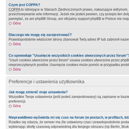
Czym jest COPPA?
COPPA
to istniejące w Stanach Zjednoczonych prawo, nakazujące witrynom
przechowywanie w/w informacji. Jeżeli nie jesteś pewien, czy przepis ten dot
pamiętać, że ani phpBB Group, ani oficjalny support phpBB w Polsce nie mają
Góra
Dlaczego nie mogę się zarejestrować?
Prawdopodobnie właściciel strony zbanował Twój adres IP lub zabronił nazwy 
Góra
Co spowoduje "Usunięcie wszystkich cookies utworzonych przez forum"
“Usuń cookies utworzone przez forum” usuwa cookies utworzone przez phpBB3
nieprzeczytanych postów. Usunięcie cookies może pomóc w przypadku pro
Góra
Preferencje i ustawienia użytkownika
Jak mogę zmienić moje ustawienia?
Wszystkie Twoje ustawienia (jeśli jesteś zarejestrowany) są zapisane w bazie 
preferencji.
Góra
Nieprawidłowo wyświetla mi się czas na forum (w postach, w profilach, itd.
Rzadko się zdarza, że serwer ma źle ustawiony czas i prawdopodobnie podane 
wybierając strefę czasową odpowiednią dla twojego obszaru (np Berlin, Bruk