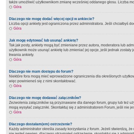
także umożliwić użytkownikom zmianę wcześniej oddanego głosu. Liczba możl
Góra
Dlaczego nie mogę dodać więcej opcji w ankiecie?
Liczba opcji ankiety jest ograniczona przez administratora. Jeśli chciałbyś do
Góra
Jak mogę edytować lub usunąć ankietę?
Tak jak posty, ankiety mogą być zmieniane przez autora, moderatora lub admi
użytkownik może usunąć ankietę lub zmieniać jej opcje, jeśli jednak został
trwania ankiety.
Góra
Dlaczego nie mam dostępu do forum?
Niektóre fora mogą mieć wprowadzone ograniczenia dla określonych użytkowni
więc powinieneś się z nimi skontaktować.
Góra
Dlaczego nie mogę dodawać załączników?
Zezwolenia załączników są przyznawane dla danego forum, grupy lub też uż
mogą wysyłać załączniki. Skontaktuj się z administratorem Forum, jeśli nie
Góra
Dlaczego dostałam(em) ostrzeżenie?
Każdy administrator określa zasady korzystania z forum. Jeżeli stwierdzą, ż
nie jesteś pewien, dlaczego otrzymałeś ostrzeżenie, skontaktuj sie z adminis