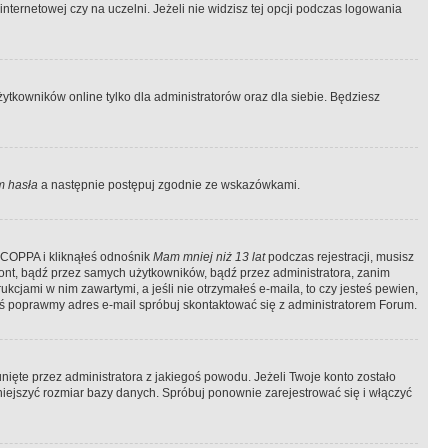
ternetowej czy na uczelni. Jeżeli nie widzisz tej opcji podczas logowania
tkowników online tylko dla administratorów oraz dla siebie. Będziesz
 hasła
a następnie postępuj zgodnie ze wskazówkami.
e COPPA i kliknąłeś odnośnik
Mam mniej niż 13 lat
podczas rejestracji, musisz
kont, bądź przez samych użytkowników, bądź przez administratora, zanim
cjami w nim zawartymi, a jeśli nie otrzymałeś e-maila, to czy jesteś pewien,
ś poprawmy adres e-mail spróbuj skontaktować się z administratorem Forum.
ięte przez administratora z jakiegoś powodu. Jeżeli Twoje konto zostało
iejszyć rozmiar bazy danych. Spróbuj ponownie zarejestrować się i włączyć