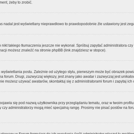
ment, żeby to zrobić.
zas nadal jest wyświetlany nieprawdłowo to prawdopodobnie źle ustawiony jest zega
ikt takiego tłumaczenia jeszcze nie wykonał. Spróbuj zapytać administratora czy m
acji możesz znaleźć na stronie phpBB (link znajdziesz w stopce).
 wyświetlania postu. Zależnie od użytego stylu, pierwszym może być obrazek pow
 na forum. Drugi, zazwyczaj większy, jest znany jako awatar i zazwyczaj jest unik
ie możesz używać awatarów, skontaktuj się z administratorami forum i zapytaj ich 
pojawia się pod nazwą użytkownika przy przeglądaniu tematu, oraz w twoim profilu
zy czy administratorzy mogą mieć specjalną rangę. Prosimy nie pisać postów na for