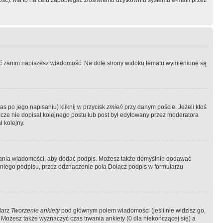
ość). Ma to na celu zapobiegać złośliwemu użytkowniu systemu e-maili przez
ować zanim napiszesz wiadomość. Na dole strony widoku tematu wymienione są
as po jego napisaniu) kliknij w przycisk
zmień
przy danym poście. Jeżeli ktoś
szcze nie dopisał kolejnego postu lub post był edytowany przez moderatora
 kolejny.
łania wiadomości, aby dodać podpis. Możesz także domyślnie dodawać
niego podpisu, przez odznaczenie pola Dołącz podpis w formularzu
larz
Tworzenie ankiety
pod głównym polem wiadomości (jeśli nie widzisz go,
 Możesz także wyznaczyć czas trwania ankiety (0 dla niekończącej się) a