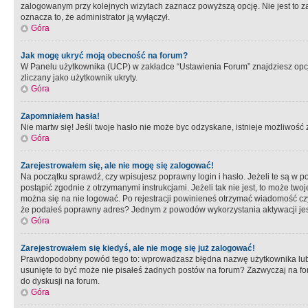
zalogowanym przy kolejnych wizytach zaznacz powyższą opcję. Nie jest to zal
oznacza to, że administrator ją wyłączył.
Góra
Jak mogę ukryć moją obecność na forum?
W Panelu użytkownika (UCP) w zakładce “Ustawienia Forum” znajdziesz opcję 
zliczany jako użytkownik ukryty.
Góra
Zapomniałem hasła!
Nie martw się! Jeśli twoje hasło nie może byc odzyskane, istnieje możliwość z
Góra
Zarejestrowałem się, ale nie mogę się zalogować!
Na początku sprawdź, czy wpisujesz poprawny login i hasło. Jeżeli te są w 
postąpić zgodnie z otrzymanymi instrukcjami. Jeżeli tak nie jest, to może 
można się na nie logować. Po rejestracji powinieneś otrzymać wiadomość czy 
że podałeś poprawny adres? Jednym z powodów wykorzystania aktywacji je
Góra
Zarejestrowałem się kiedyś, ale nie mogę się już zalogować!
Prawdopodobny powód tego to: wprowadzasz błędna nazwę użytkownika lub hasł
usunięte to być może nie pisałeś żadnych postów na forum? Zazwyczaj na fo
do dyskusji na forum.
Góra