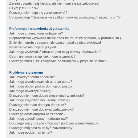
Zarejestrowałem się kiedyś, ale nie mogę się już zalogować!
Czym jest COPPA?
Dlaczego nie mogę się zarejestrować?
Co spowoduje "Usunięcie wszystkich cookies utworzonych przez forum"?
Preferencje i ustawienia użytkownika
Jak mogę zmienić moje ustawienia?
Nieprawidłowo wyświetla mi się czas na forum (w postach, w profilach, itd.)
Zmieniłem strefę czasową, ale czasy nadal są nieprawidłowe!
Na liście nie ma mojego języka!
Jak mogę wyświetlać obrazek pod moją nazwą użytkownika?
Czym jest moja ranga i jak mogę ją zmienić?
Dlaczego muszę się zalogować po kliknięciu w przycisk "e-mail"?
Problemy z pisaniem
Jak utworzyć temat na forum?
Jak mogę wyedytować lub usunąć posta?
Jak mogę dodać podpis do mojego postu?
Jak mogę utworzyć ankietę?
Dlaczego nie mogę dodać więcej opcji w ankiecie?
Jak mogę edytować lub usunąć ankietę?
Dlaczego nie mam dostępu do forum?
Dlaczego nie mogę dodawać załączników?
Dlaczego dostałam(em) ostrzeżenie?
Jak mogę zgłosić posty moderatorowi?
Do czego służy przycisk "Zapisz" podczas pisania tematu?
Dlaczego mój post musi być zatwierdzony?
Jak mogę podbić mój temat?