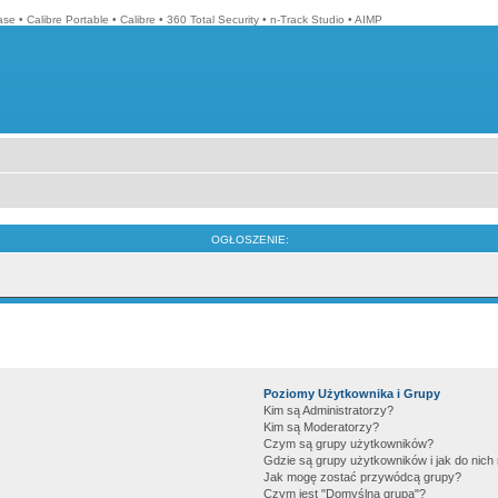
ase
•
Calibre Portable
•
Calibre
•
360 Total Security
•
n-Track Studio
•
AIMP
OGŁOSZENIE:
Poziomy Użytkownika i Grupy
Kim są Administratorzy?
Kim są Moderatorzy?
Czym są grupy użytkowników?
Gdzie są grupy użytkowników i jak do nic
Jak mogę zostać przywódcą grupy?
Czym jest "Domyślna grupa"?