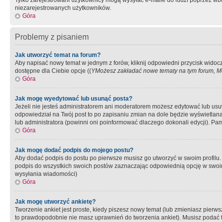
Tylko zarejestrowani użytkownicy mogą wysyłać e-maile do ludzi poprzez wbu
niezarejestrowanych użytkowników.
Góra
Problemy z pisaniem
Jak utworzyć temat na forum?
Aby napisać nowy temat w jednym z forów, kliknij odpowiedni przycisk widoc
dostępne dla Ciebie opcje ((
YMożesz zakładać nowe tematy na tym forum, Mo
Góra
Jak mogę wyedytować lub usunąć posta?
Jeżeli nie jesteś administratorem ani moderatorem możesz edytować lub usuwać
odpowiedział na Twój post to po zapisaniu zmian na dole będzie wyświetlana 
lub administratora (powinni oni poinformować dlaczego dokonali edycji). Pam
Góra
Jak mogę dodać podpis do mojego postu?
Aby dodać podpis do postu po pierwsze musisz go utworzyć w swoim profilu.
podpis do wszystkich swoich postów zaznaczając odpowiednią opcję w swoi
wysyłania wiadomości)
Góra
Jak mogę utworzyć ankietę?
Tworzenie ankiet jest proste, kiedy piszesz nowy temat (lub zmieniasz pier
to prawdopodobnie nie masz uprawnień do tworzenia ankiet). Musisz podać tyt