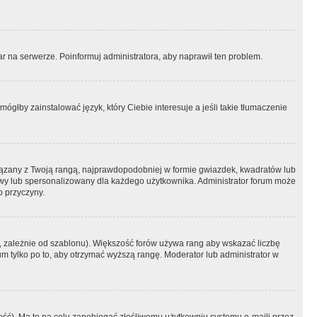
r na serwerze. Poinformuj administratora, aby naprawił ten problem.
ógłby zainstalować język, który Ciebie interesuje a jeśli takie tłumaczenie
iązany z Twoją rangą, najprawdopodobniej w formie gwiazdek, kwadratów lub
atowy lub spersonalizowany dla każdego użytkownika. Administrator forum może
o przyczyny.
, zależnie od szablonu). Większość forów używa rang aby wskazać liczbę
um tylko po to, aby otrzymać wyższą rangę. Moderator lub administrator w