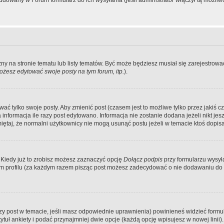
dowany w Forum formularz do ich wysyłania (jeśli administrator włączył tą możliw
zny na stronie tematu lub listy tematów. Być może będziesz musiał się zarejestr
żesz edytować swoje posty na tym forum, itp.
).
 tylko swoje posty. Aby zmienić post (czasem jest to możliwe tylko przez jakiś cz
informacja ile razy post edytowano. Informacja nie zostanie dodana jeżeli nikt je
iętaj, że normalni użytkownicy nie mogą usunąć postu jeżeli w temacie ktoś dopisał
 Kiedy już to zrobisz możesz zaznaczyć opcję
Dołącz podpis
przy formularzu wysy
m profilu (za każdym razem pisząc post możesz zadecydować o nie dodawaniu do 
wszy post w temacie, jeśli masz odpowiednie uprawnienia) powinieneś widzieć formu
uł ankiety i podać przynajmniej dwie opcje (każdą opcję wpisujesz w nowej linii).