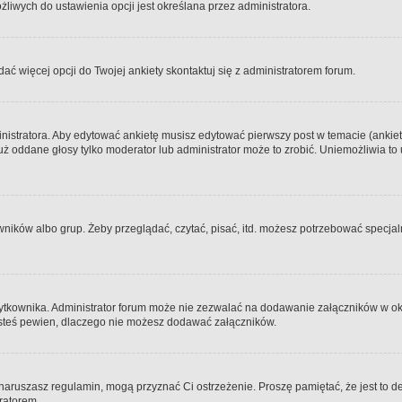
iwych do ustawienia opcji jest określana przez administratora.
dać więcej opcji do Twojej ankiety skontaktuj się z administratorem forum.
nistratora. Aby edytować ankietę musisz edytować pierwszy post w temacie (ankieta
y już oddane głosy tylko moderator lub administrator może to zrobić. Uniemożliwia
ków albo grup. Żeby przeglądać, czytać, pisać, itd. możesz potrzebować specjalny
ytkownika. Administrator forum może nie zezwalać na dodawanie załączników w o
 jesteś pewien, dlaczego nie możesz dodawać załączników.
e naruszasz regulamin, mogą przyznać Ci ostrzeżenie. Proszę pamiętać, że jest to d
tratorem.