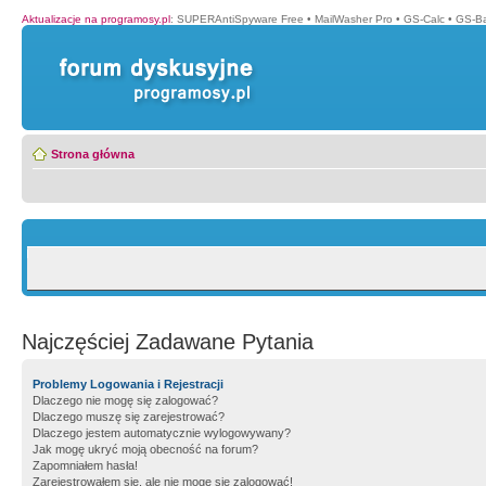
Aktualizacje na programosy.pl
:
SUPERAntiSpyware Free
•
MailWasher Pro
•
GS-Calc
•
GS-B
Strona główna
Najczęściej Zadawane Pytania
Problemy Logowania i Rejestracji
Dlaczego nie mogę się zalogować?
Dlaczego muszę się zarejestrować?
Dlaczego jestem automatycznie wylogowywany?
Jak mogę ukryć moją obecność na forum?
Zapomniałem hasła!
Zarejestrowałem się, ale nie mogę się zalogować!