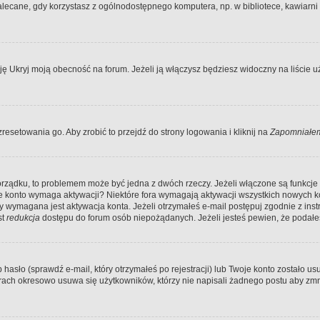
ecane, gdy korzystasz z ogólnodostępnego komputera, np. w bibliotece, kawiarni in
Ukryj moją obecność na forum. Jeżeli ją włączysz będziesz widoczny na liście uży
resetowania go. Aby zrobić to przejdź do strony logowania i kliknij na
Zapomniałem
porządku, to problemem może być jedna z dwóch rzeczy. Jeżeli włączone są funkcj
twoje konto wymaga aktywacji? Niektóre fora wymagają aktywacji wszystkich nowych 
wymagana jest aktywacja konta. Jeżeli otrzymałeś e-mail postępuj zgodnie z instruk
st
redukcja
dostępu do forum osób niepożądanych. Jeżeli jesteś pewien, że podałe
o (sprawdź e-mail, który otrzymałeś po rejestracji) lub Twoje konto zostało usun
rach okresowo usuwa się użytkowników, którzy nie napisali żadnego postu aby zmn