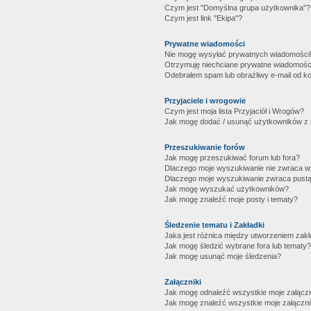
Czym jest "Domyślna grupa użytkownika"?
Czym jest link "Ekipa"?
Prywatne wiadomości
Nie mogę wysyłać prywatnych wiadomości
Otrzymuję niechciane prywatne wiadomośc
Odebrałem spam lub obraźliwy e-mail od ko
Przyjaciele i wrogowie
Czym jest moja lista Przyjaciół i Wrogów?
Jak mogę dodać / usunąć użytkowników z mo
Przeszukiwanie forów
Jak mogę przeszukiwać forum lub fora?
Dlaczego moje wyszukiwanie nie zwraca 
Dlaczego moje wyszukiwanie zwraca pustą
Jak mogę wyszukać użytkowników?
Jak mogę znaleźć moje posty i tematy?
Śledzenie tematu i Zakładki
Jaka jest różnica między utworzeniem zakł
Jak mogę śledzić wybrane fora lub tematy?
Jak mogę usunąć moje śledzenia?
Załączniki
Jak mogę odnaleźć wszystkie moje załączn
Jak mogę znaleźć wszystkie moje załączni