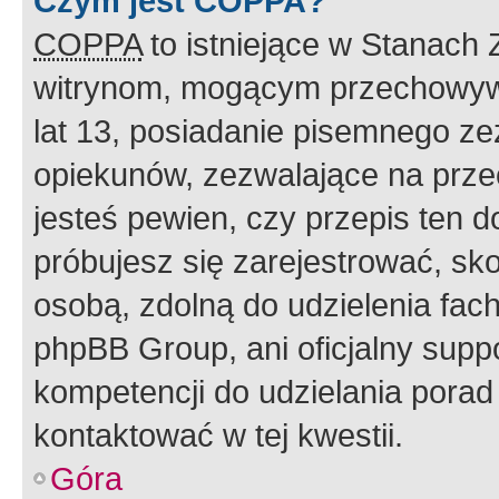
Czym jest COPPA?
COPPA
to istniejące w Stanach
witrynom, mogącym przechowywa
lat 13, posiadanie pisemnego z
opiekunów, zezwalające na przec
jesteś pewien, czy przepis ten do
próbujesz się zarejestrować, sko
osobą, zdolną do udzielenia fac
phpBB Group, ani oficjalny supp
kompetencji do udzielania porad 
kontaktować w tej kwestii.
Góra