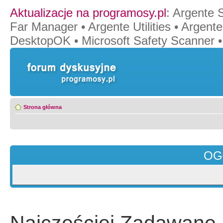
Aktualizacje na programosy.pl
:
Argente 
Far Manager
•
Argente Utilities
•
Argente
DesktopOK
•
Microsoft Safety Scanner
Strona główna
OG